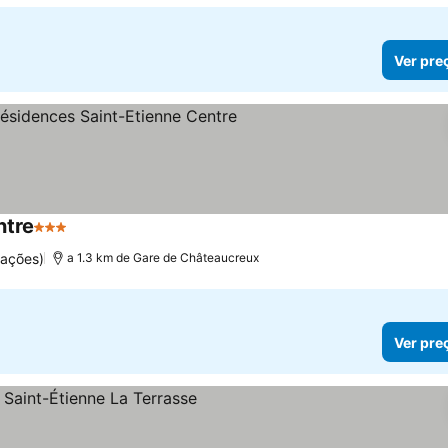
Ver pre
ntre
3 Estrelas
uações)
a 1.3 km de Gare de Châteaucreux
Ver pre