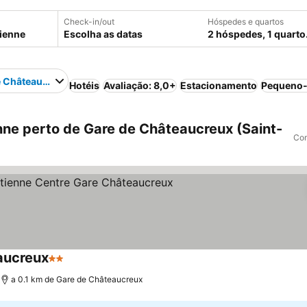
Check-in/out
Hóspedes e quartos
Escolha as datas
2 hóspedes, 1 quarto
e Châteaucreux
Hotéis
Avaliação: 8,0+
Estacionamento
Pequeno-
nne perto de Gare de Châteaucreux (Saint-
Com
aucreux
2 Estrelas
a 0.1 km de Gare de Châteaucreux