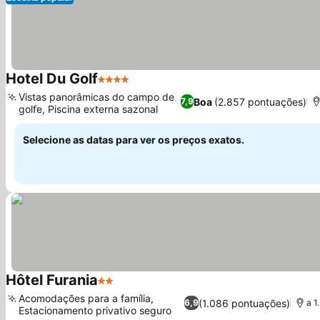
Hotel Du Golf
4 Estrelas
Vistas panorâmicas do campo de
Boa
(2.857 pontuações)
7,9
golfe, Piscina externa sazonal
Selecione as datas para ver os preços exatos.
Hôtel Furania
2 Estrelas
Acomodações para a família,
(1.086 pontuações)
6,9
a 1
Estacionamento privativo seguro