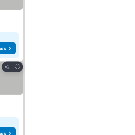
ços
Adicionar aos favoritos
Partilhar
ços