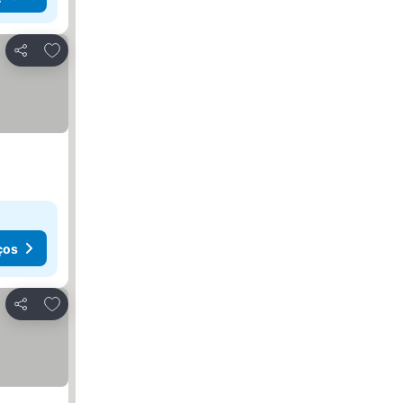
Adicionar aos favoritos
Partilhar
ços
Adicionar aos favoritos
Partilhar