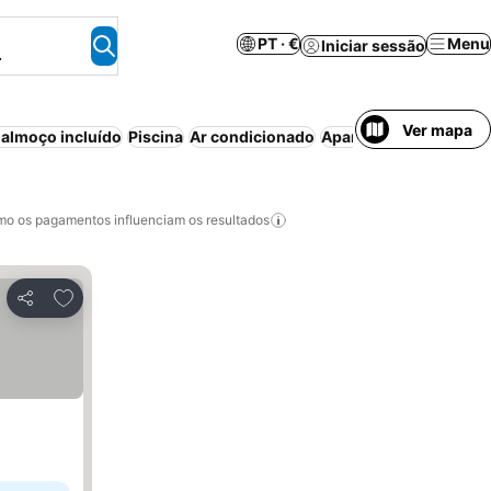
PT · €
Menu
Iniciar sessão
.
Ver mapa
almoço incluído
Piscina
Ar condicionado
Aparthotel
Casa/apart
o os pagamentos influenciam os resultados
Adicionar aos favoritos
Partilhar