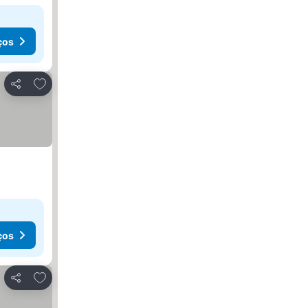
ços
Adicionar aos favoritos
Partilhar
ços
Adicionar aos favoritos
Partilhar