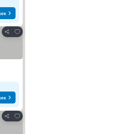
ços
Adicionar aos favoritos
Partilhar
ços
Adicionar aos favoritos
Partilhar