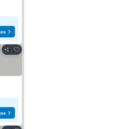
ços
Adicionar aos favoritos
Partilhar
ços