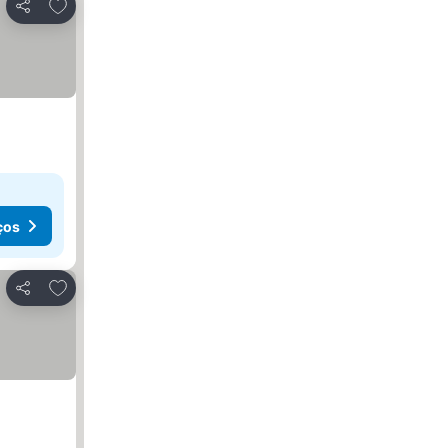
Adicionar aos favoritos
Partilhar
ços
Adicionar aos favoritos
Partilhar