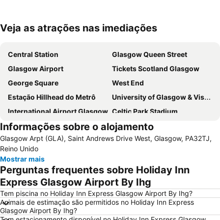
Veja as atrações nas imediações
Ampliar mapa
Central Station
Glasgow Queen Street
Glasgow Airport
Tickets Scotland Glasgow
George Square
West End
Estação Hillhead do Metrô
University of Glasgow & Visitor Centre
International Airport Glasgow
Celtic Park Stadium
Informações sobre o alojamento
Glasgow Prestwick Airport
Victoria Park
Glasgow Arpt (GLA), Saint Andrews Drive West, Glasgow, PA32TJ,
Hampden Park
Scottish Exhibition and Conference Centre
Reino Unido
Buchanan bus station
Finnieston
Mostrar mais
Perguntas frequentes sobre Holiday Inn
Ibrox Stadium
Shawlands
Express Glasgow Airport By Ihg
Queen's Park
Buchanan Street
Tem piscina no Holiday Inn Express Glasgow Airport By Ihg?
Apple Store
Princes Square
Animais de estimação são permitidos no Holiday Inn Express
Glasgow Airport By Ihg?
Citizen's Theatre
Orchard Park
Tem estacionamento disponível no Holiday Inn Express Glasgow