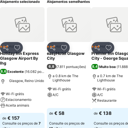
Alojamento selecionado
Alojamentos semelhantes
como, acesso à Internet sem fio (alta velocidade), depósito de
bagagens, acessibilidades para pessoas portadoras de
necessidades especiais, ar condicionado, elevador, estacionamento,
serviço de câmbio, recepção, serviços de lavagem a
seco/lavanderia e serviços de negócios. Possui um bar e um
restaurante no local. Este hotel é recomendado para todos os
públicos.
Hotel
Hotel
Hotel
3 Estrelas
3 Estrelas
3 Estrelas
Partilhar
Adicionar aos favoritos
Partilhar
Adicionar aos favoritos
Partilhar
Adicionar
Holiday Inn Express
easyHotel Glasgow
Premier Inn Glasg
Glasgow Airport By
City
City - George Squ
Ihg
6,8
8,4
(
7.811 pontuações
)
Muito boa
(
11.88
8,6
Excelente
(
16.082 pontuações
)
a 0.8 km de The
a 0.7 km de The
Lighthouse
Lighthouse
Glasgow, Reino Unido
Wi-Fi grátis
Wi-Fi grátis
Wi-Fi grátis
A/C
A/C
Estacionamento
Restaurante
Aceita animais
Ver preços
Ver preços
€ 58
€ 138
de
de
Ver preços
€ 157
de
Consulte os preços de
7
Consulte os preços de
Consulte os preços 