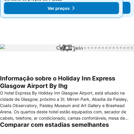
Ver preços
Ver preços
1 / 50
Informação sobre o Holiday Inn Express
Glasgow Airport By Ihg
O hotel Express By Holiday Inn Glasgow Airport, está situado na
cidade de Glasgow, próximo a St. Mirren Park, Abadia de Paisley,
Coats Observatory, Paisley Museum and Art Gallery e Braehead
Arena. Os quartos deste hotel estão equipados com, secador de
cabelo, telefone, ar condicionado, camas confortáveis, mesa de
Comparar com estadias semelhantes
escritório, cofre, televisão via satélite e janelas com vista. Este hotel
disponibiliza uma ampla variedade de comodidades a seus clientes