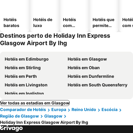
Hotéis
Hotéis de
Hotéis
Hotéis que
Hoté
baratos
luxo
com
permitem
com 
piscinas
animais
Destinos perto de Holiday Inn Express
Glasgow Airport By Ihg
Hotéis em Edimburgo
Hotéis em Glasgow
Hotéis em Stirling
Hotéis em Oban
Hotéis em Perth
Hotéis em Dunfermline
Hotéis em Livingston
Hotéis em South Queensferry
Hotéis em Ingliston
Ver todas as estadias em Glasgow
Comparador de Hotéis
Europa
Reino Unido
Escócia
Região de Glasgow
Glasgow
Holiday Inn Express Glasgow Airport By Ihg