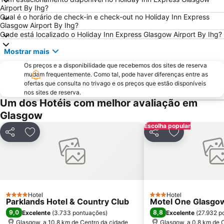
Blair Drummond Safari and Adventure Park
Airport By Ihg?
Qual é o horário de check-in e check-out no Holiday Inn Express
Glasgow Airport By Ihg?
Onde está localizado o Holiday Inn Express Glasgow Airport By Ihg?
Mostrar mais
Os preços e a disponibilidade que recebemos dos sites de reserva
mudam frequentemente. Como tal, pode haver diferenças entre as
ofertas que consulta no trivago e os preços que estão disponíveis
nos sites de reserva.
Um dos Hotéis com melhor avaliação em
Glasgow
Escolha popular
Partilhar
Adicionar aos favoritos
Partilhar
Adicionar aos
Hotel
Hotel
4 Estrelas
3 Estrelas
Parklands Hotel & Country Club
Motel One Glasgo
9,0
8,8
Excelente
(
3.733 pontuações
)
Excelente
(
27.932 p
Glasgow, a 10.8 km de Centro da cidade
Glasgow, a 0.8 km de 