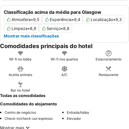
Classificação acima da média para Glasgow
Atmosfera
•
9,5
Experiência
•
9,4
Localização
•
9,3
Limpeza
•
8,9
Serviço
•
8,8
Mostrar mais classificações
Comodidades principais do hotel
Wi-fi no lobby
Wi-fi nos quartos
Estacionamento
Aceita animais
A/C
Restaurante
Bar no hotel
Todas as comodidades
Comodidades do alojamento
Centro de negócios
Entrada/lobby
Check-in/check-out expresso
Elevador
Mostrar mais