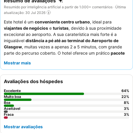
Resumo de avaliações
Resumido por inteligência artificial a partir de 1.000+ comentários · Última
atualização: 30 Jul 2026
Este hotel é um
conveniente centro urbano
, ideal para
viajantes de negócios
e
turistas
, devido à sua proximidade
excecional ao aeroporto. A sua caraterística mais forte é a
inigualável
distância a pé até ao terminal do Aeroporto de
Glasgow
, muitas vezes a apenas 2 a 5 minutos, com grande
parte do percurso coberto. O hotel oferece um prático
pacote
"Estadia, Estacionamento e Voo"
que inclui estacionamento de
Mostrar mais
longa duração. Os hóspedes elogiam consistentemente a
equipa de receção simpática e prestável
e o excelente
pequeno-almoço
, disponível a partir das 4h da manhã, com
Avaliações dos hóspedes
uma vasta seleção de itens quentes e frios. Para uma
experiência mais tranquila, os hóspedes recomendam pedir um
Excelente
64
%
quarto virado para o lado oposto à estrada principal.
Muito boa
22
%
Boa
8
%
Aceitável
3
%
Fraca
3
%
Mostrar avaliações