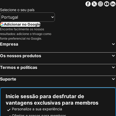
Facebook
Twitter
Insta
Yo
Selecione o seu país
Adicionar no Google
Encontre facilmente os nossos
resultados: adicione o trivago como
fonte preferencial no Google.
Empresa
Os nossos produtos
Termos e políticas
Suporte
Inicie sessão para desfrutar de
vantagens exclusivas para membros
Personalize a sua experiência
Ofertas e preços para membros