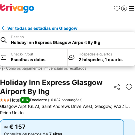
Favoritos
Iniciar
Me
Ver todas as estadias em Glasgow
Destino
Holiday Inn Express Glasgow Airport By Ihg
Check-in/out
Hóspedes e quartos
Escolha as datas
2 hóspedes, 1 quarto.
Como os pagamentos influenciam os resultados
Holiday Inn Express Glasgow
Airport By Ihg
Partilhar
Ad
Hotel
8,6
Excelente
(
16.082 pontuações
)
3 Estrelas
Glasgow Arpt (GLA), Saint Andrews Drive West, Glasgow, PA32TJ,
Reino Unido
€ 157
€ 157
de
de
Consulte os preços de
7 sites
Consulte os preços de
7 sites