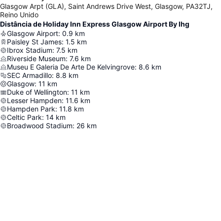
Glasgow Arpt (GLA), Saint Andrews Drive West, Glasgow, PA32TJ,
Reino Unido
Distância de Holiday Inn Express Glasgow Airport By Ihg
Glasgow Airport
:
0.9
km
Paisley St James
:
1.5
km
Ibrox Stadium
:
7.5
km
Riverside Museum
:
7.6
km
Museu E Galeria De Arte De Kelvingrove
:
8.6
km
SEC Armadillo
:
8.8
km
Glasgow
:
11
km
Duke of Wellington
:
11
km
Lesser Hampden
:
11.6
km
Hampden Park
:
11.8
km
Celtic Park
:
14
km
Broadwood Stadium
:
26
km