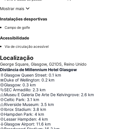
Mostrar mais
Instalações desportivas
Campo de golfe
Acessibilidade
Via de circulação acessível
Localização
George Square, Glasgow, G21DS, Reino Unido
Distância de Millennium Hotel Glasgow
Glasgow Queen Street
:
0.1
km
Duke of Wellington
:
0.2
km
Glasgow
:
0.3
km
SEC Armadillo
:
2.3
km
Museu E Galeria De Arte De Kelvingrove
:
2.6
km
Celtic Park
:
3.1
km
Riverside Museum
:
3.5
km
Ibrox Stadium
:
3.8
km
Hampden Park
:
4
km
Lesser Hampden
:
4
km
Glasgow Airport
:
11.6
km
Broadwood Stadium
:
16.2
km