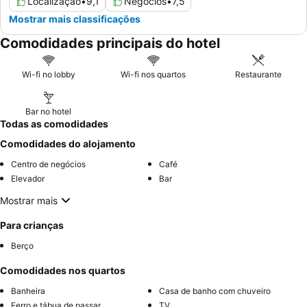
Localização
•
9,1
Negócios
•
7,5
Mostrar mais classificações
Comodidades principais do hotel
Wi-fi no lobby
Wi-fi nos quartos
Restaurante
Bar no hotel
Todas as comodidades
Comodidades do alojamento
Centro de negócios
Café
Elevador
Bar
Mostrar mais
Para crianças
Berço
Comodidades nos quartos
Banheira
Casa de banho com chuveiro
Ferro e tábua de passar
TV