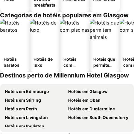
breakfasts
Categorias de hotéis populares em Glasgow
Hotéis
Hotéis de
Hotéis
Hotéis que
Hoté
baratos
luxo
com
permitem
com 
piscinas
animais
Destinos perto de Millennium Hotel Glasgow
Hotéis em Edimburgo
Hotéis em Glasgow
Hotéis em Stirling
Hotéis em Oban
Hotéis em Perth
Hotéis em Dunfermline
Hotéis em Livingston
Hotéis em South Queensferry
Hotéis em Ingliston