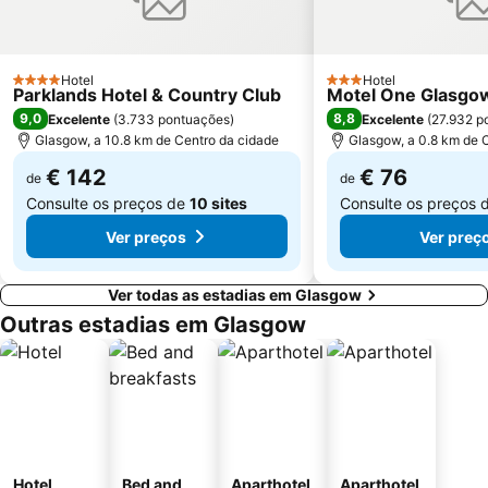
Hotel
Hotel
4 Estrelas
3 Estrelas
Parklands Hotel & Country Club
Motel One Glasgo
9,0
8,8
Excelente
(
3.733 pontuações
)
Excelente
(
27.932 p
Glasgow, a 10.8 km de Centro da cidade
Glasgow, a 0.8 km de 
€ 142
€ 76
de
de
Consulte os preços de
10 sites
Consulte os preços 
Ver preços
Ver preç
Ver todas as estadias em Glasgow
Outras estadias em Glasgow
Hotel
Bed and
Aparthotel
Aparthotel