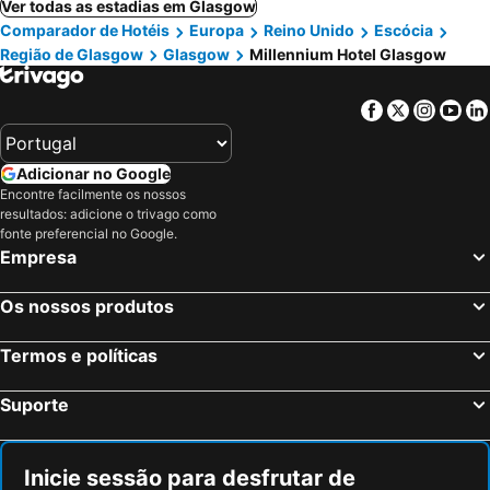
Ver todas as estadias em Glasgow
Comparador de Hotéis
Europa
Reino Unido
Escócia
Região de Glasgow
Glasgow
Millennium Hotel Glasgow
Facebook
Twitter
Insta
Yo
Adicionar no Google
Encontre facilmente os nossos
resultados: adicione o trivago como
fonte preferencial no Google.
Empresa
Os nossos produtos
Termos e políticas
Suporte
Inicie sessão para desfrutar de