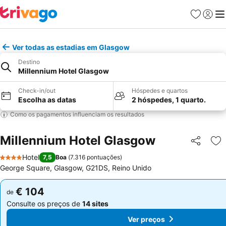
Favoritos
Iniciar
Me
Ver todas as estadias em Glasgow
Destino
Millennium Hotel Glasgow
Check-in/out
Hóspedes e quartos
Escolha as datas
2 hóspedes, 1 quarto.
Como os pagamentos influenciam os resultados
Millennium Hotel Glasgow
Partilhar
Ad
Hotel
7,5
Boa
(
7.316 pontuações
)
4 Estrelas
George Square, Glasgow, G21DS, Reino Unido
€ 104
€ 104
de
de
Consulte os preços de
14 sites
Consulte os preços de
14 sites
Ver preços
Ver preços