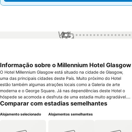
1 / 76
Informação sobre o Millennium Hotel Glasgow
O Hotel Millennium Glasgow está situado na cidade de Glasgow,
uma das principais cidades deste País. Muito próximo do Hotel
estão também algumas atrações locais como a Galeria de arte
moderna e o George Square. Já nas dependências deste Hotel o
hóspede se acomoda e desfruta de uma estadia muito agradável.
Comparar com estadias semelhantes
Os ambientes comuns estão preparados para servir e prestar os
melhores serviços. Uma recepção com atendimento 24 horas e
Alojamento selecionado
Alojamentos semelhantes
cofre de segurança, sala de bagagens, aquecimento, ar-
condicionado, elevador e estacionamento pago estão disponíveis.
Alguns serviços também ficam à disposição como limpeza de