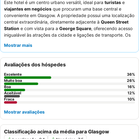
Este hotel é um centro urbano versátil, ideal para
turistas
e
viajantes em negócios
que procuram uma base central e
conveniente em Glasgow. A propriedade possui uma localização
central extraordinária, diretamente adjacente à
Queen Street
Station
e com vista para a
George Square
, oferecendo acesso
inigualável às atrações da cidade e ligações de transporte. Os
hóspedes apreciarão as comodidades no quarto, como um
Mostrar mais
ferro e tábua de engomar
, garantindo uma estadia confortável
e prática. Os funcionários recebem consistentemente elogios
pela sua prestabilidade e simpatia, contribuindo para uma
Avaliações dos hóspedes
experiência positiva, embora as opções de pequeno-almoço
possam ser inconsistentes. Para aqueles que priorizam o
Excelente
36
%
sossego, recomenda-se solicitar um quarto virado para longe da
Muito boa
26
%
rua principal.
Boa
16
%
Aceitável
12
%
Fraca
10
%
Mostrar avaliações
Classificação acima da média para Glasgow