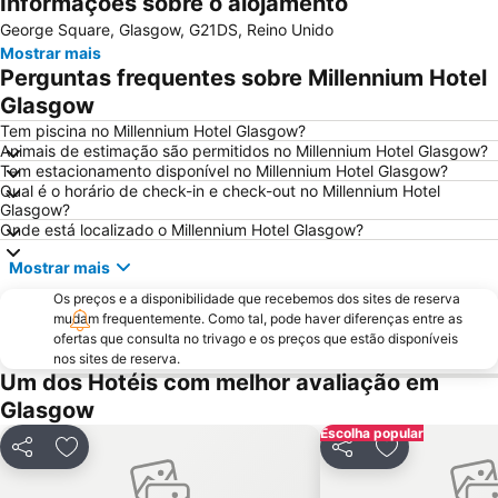
Informações sobre o alojamento
Glasgow Prestwick Airport
Hampden Park
George Square, Glasgow, G21DS, Reino Unido
Victoria Park
Finnieston
Mostrar mais
Buchanan bus station
Scottish Exhibition and Conference Centre
Perguntas frequentes sobre Millennium Hotel
Apple Store
Buchanan Street
Glasgow
Princes Square
Citizen's Theatre
Tem piscina no Millennium Hotel Glasgow?
Animais de estimação são permitidos no Millennium Hotel Glasgow?
Shawlands
Queen's Park
Tem estacionamento disponível no Millennium Hotel Glasgow?
Qual é o horário de check-in e check-out no Millennium Hotel
Ibrox Stadium
Orchard Park
Glasgow?
Blair Drummond Safari and Adventure Park
Onde está localizado o Millennium Hotel Glasgow?
Mostrar mais
Os preços e a disponibilidade que recebemos dos sites de reserva
mudam frequentemente. Como tal, pode haver diferenças entre as
ofertas que consulta no trivago e os preços que estão disponíveis
nos sites de reserva.
Um dos Hotéis com melhor avaliação em
Glasgow
Escolha popular
Partilhar
Adicionar aos favoritos
Partilhar
Adicionar aos