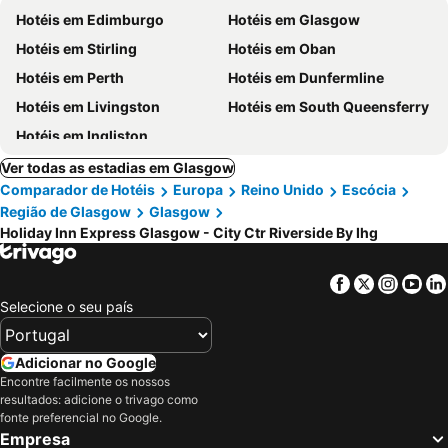
Hotéis em Edimburgo
Hotéis em Glasgow
Hotéis em Stirling
Hotéis em Oban
Hotéis em Perth
Hotéis em Dunfermline
Hotéis em Livingston
Hotéis em South Queensferry
Hotéis em Ingliston
Ver todas as estadias em Glasgow
Comparador de Hotéis
Europa
Reino Unido
Escócia
Região de Glasgow
Glasgow
Holiday Inn Express Glasgow - City Ctr Riverside By Ihg
Facebook
Twitter
Insta
Yo
Selecione o seu país
Adicionar no Google
Encontre facilmente os nossos
resultados: adicione o trivago como
fonte preferencial no Google.
Empresa