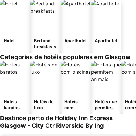
Hotel
Bed and
Aparthotel
Aparthotel
breakfasts
Categorias de hotéis populares em Glasgow
Hotéis
Hotéis de
Hotéis
Hotéis que
Hoté
baratos
luxo
com
permitem
com 
piscinas
animais
Destinos perto de Holiday Inn Express
Glasgow - City Ctr Riverside By Ihg