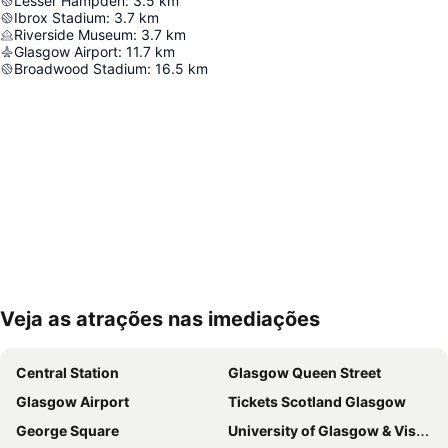
Lesser Hampden
:
3.5
km
Ibrox Stadium
:
3.7
km
Riverside Museum
:
3.7
km
Glasgow Airport
:
11.7
km
Broadwood Stadium
:
16.5
km
Veja as atrações nas imediações
Ampliar mapa
Central Station
Glasgow Queen Street
Glasgow Airport
Tickets Scotland Glasgow
George Square
University of Glasgow & Visitor Centre