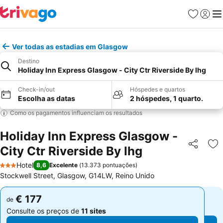
Favoritos
Iniciar
Me
Ver todas as estadias em Glasgow
Destino
Holiday Inn Express Glasgow - City Ctr Riverside By Ihg
Check-in/out
Hóspedes e quartos
Escolha as datas
2 hóspedes, 1 quarto.
Como os pagamentos influenciam os resultados
Holiday Inn Express Glasgow -
City Ctr Riverside By Ihg
Partilhar
Ad
Hotel
8,6
Excelente
(
13.373 pontuações
)
3 Estrelas
Stockwell Street, Glasgow, G14LW, Reino Unido
€ 177
€ 177
de
de
Consulte os preços de
11 sites
Consulte os preços de
11 sites