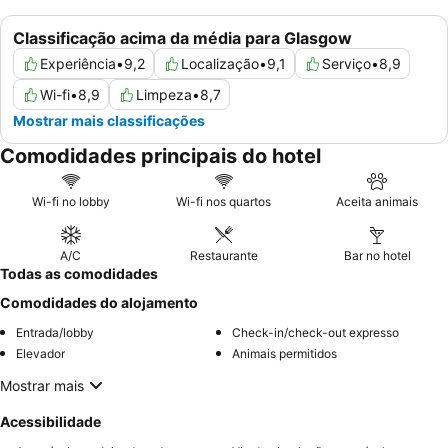
Classificação acima da média para Glasgow
Experiência
•
9,2
Localização
•
9,1
Serviço
•
8,9
Wi-fi
•
8,9
Limpeza
•
8,7
Mostrar mais classificações
Comodidades principais do hotel
Wi-fi no lobby
Wi-fi nos quartos
Aceita animais
A/C
Restaurante
Bar no hotel
Todas as comodidades
Comodidades do alojamento
Entrada/lobby
Check-in/check-out expresso
Elevador
Animais permitidos
Mostrar mais
Acessibilidade