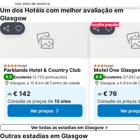
nos sites de reserva.
Um dos Hotéis com melhor avaliação em
Glasgow
Escolha popular
Partilhar
Adicionar aos favoritos
Partilhar
Adicionar aos
Hotel
Hotel
4 Estrelas
3 Estrelas
Parklands Hotel & Country Club
Motel One Glasgo
9,0
8,8
Excelente
(
3.733 pontuações
)
Excelente
(
27.932 p
Glasgow, a 10.8 km de Centro da cidade
Glasgow, a 0.8 km de 
€ 142
€ 76
de
de
Consulte os preços de
10 sites
Consulte os preços 
Ver preços
Ver preç
Ver todas as estadias em Glasgow
Outras estadias em Glasgow