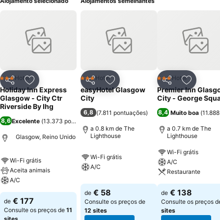
Alojamento selecionado
Alojamentos semelhantes
Hotel
Hotel
Hotel
3 Estrelas
3 Estrelas
3 Estrelas
Partilhar
Adicionar aos favoritos
Partilhar
Adicionar aos favoritos
Partilhar
Adicionar
Holiday Inn Express
easyHotel Glasgow
Premier Inn Glasg
Glasgow - City Ctr
City
City - George Squ
Riverside By Ihg
6,8
8,4
(
7.811 pontuações
)
Muito boa
(
11.88
8,6
Excelente
(
13.373 pontuações
)
a 0.8 km de The
a 0.7 km de The
Lighthouse
Lighthouse
Glasgow, Reino Unido
Wi-Fi grátis
Wi-Fi grátis
Wi-Fi grátis
A/C
A/C
Aceita animais
Restaurante
A/C
€ 58
€ 138
de
de
€ 177
de
Consulte os preços de
Consulte os preços 
Consulte os preços de
11
12 sites
sites
sites