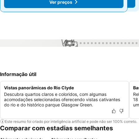
Ver preços
Ver preços
1 / 34
Informação útil
Vistas panorâmicas do Rio Clyde
Ba
Descubra quartos claros e coloridos, com algumas
Re
acomodações selecionadas oferecendo vistas cativantes
18
do rio e do histórico parque Glasgow Green.
um
Este resumo foi criado por inteligência artificial e pode não ser 100% correto.
Comparar com estadias semelhantes