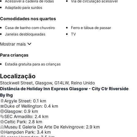
Acessível a cadeira de rodas
Via de circulação acessível
Adaptado para surdos
Comodidades nos quartos
Casa de banho com chuveiro
Ferro e tábua de passar
Janelas desbloqueadas
TV
Mostrar mais
Para crianças
Estadia gratuita para as crianças
Localização
Stockwell Street, Glasgow, G14LW, Reino Unido
Distância de Holiday Inn Express Glasgow - City Ctr Riverside
By Ihg
Argyle Street
:
0.1
km
Duke of Wellington
:
0.4
km
Glasgow
:
0.9
km
SEC Armadillo
:
2.4
km
Celtic Park
:
2.8
km
Museu E Galeria De Arte De Kelvingrove
:
2.9
km
Hampden Park
:
3.4
km