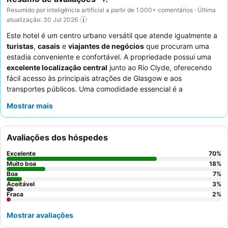
Resumido por inteligência artificial a partir de 1.000+ comentários · Última
atualização: 30 Jul 2026
Este hotel é um centro urbano versátil que atende igualmente a
turistas
,
casais
e
viajantes de negócios
que procuram uma
estadia conveniente e confortável. A propriedade possui uma
excelente localização central
junto ao Rio Clyde, oferecendo
fácil acesso às principais atrações de Glasgow e aos
transportes públicos. Uma comodidade essencial é a
disponibilidade de um
micro-ondas e máquina de gelo
Mostrar mais
partilhados, proporcionando uma conveniência inesperada aos
hóspedes. Os hóspedes elogiam consistentemente os
funcionários simpáticos e prestativos
e o variado
buffet de
Avaliações dos hóspedes
pequeno-almoço
, que inclui opções quentes e frias. Para uma
experiência mais tranquila, considere solicitar um quarto virado
Excelente
70
%
para o jardim.
Muito boa
18
%
Boa
7
%
Aceitável
3
%
Fraca
2
%
Mostrar avaliações