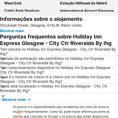
West End
Estação Hillhead do Metrô
Celtic Park Stadium
International Airport Glasgow
Informações sobre o alojamento
Glasgow Prestwick Airport
Hampden Park
Stockwell Street, Glasgow, G14LW, Reino Unido
Victoria Park
Finnieston
Mostrar mais
Buchanan bus station
Scottish Exhibition and Conference Centre
Perguntas frequentes sobre Holiday Inn
Citizen's Theatre
Princes Square
Express Glasgow - City Ctr Riverside By Ihg
Buchanan Street
Apple Store
Tem piscina no Holiday Inn Express Glasgow - City Ctr Riverside By
Ihg?
Shawlands
Queen's Park
Animais de estimação são permitidos no Holiday Inn Express
Glasgow - City Ctr Riverside By Ihg?
Ibrox Stadium
Orchard Park
Tem estacionamento disponível no Holiday Inn Express Glasgow -
Blair Drummond Safari and Adventure Park
City Ctr Riverside By Ihg?
Qual é o horário de check-in e check-out no Holiday Inn Express
Glasgow - City Ctr Riverside By Ihg?
Onde está localizado o Holiday Inn Express Glasgow - City Ctr
Riverside By Ihg?
Mostrar mais
Os preços e a disponibilidade que recebemos dos sites de reserva
mudam frequentemente. Como tal, pode haver diferenças entre as
ofertas que consulta no trivago e os preços que estão disponíveis