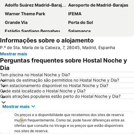
Adolfo Suárez Madrid–Barajas Airport
Aeroporto de Madrid-Barajas
Warner Theme Park
IFEMA
Grande Via
Porta do Sol
Estádio Santiago Bernabeu
Salamanca
Informações sobre o alojamento
Atocha
Estación Sur
P.º de Sta. María de la Cabeza, 7, 28045, Madrid, Espanha
Estadio Metropolitano Metro Station
Barajas
Mostrar mais
Metropolitano Metro Station
Chamartín
Perguntas frequentes sobre Hostal Noche y
Estação de Atocha
Praça Central /maior
Dia
De Chueca
Madrid
Tem piscina no Hostal Noche y Dia?
Animais de estimação são permitidos no Hostal Noche y Dia?
Madrid Arena
Parque de Atracciones de Madrid
Tem estacionamento disponível no Hostal Noche y Dia?
Onde está localizado o Hostal Noche y Dia?
Parque Retiro
Palacio de Vistalegre
Quais atrações populares estão perto do Hostal Noche y Dia?
Caja Mágica
Museu Nacional do Prado
Mostrar mais
Chamberí
Villaverde
Os preços e a disponibilidade que recebemos dos sites de reserva
Casino Gran Vía
Calle Serrano
mudam frequentemente. Como tal, pode haver diferenças entre as
ofertas que consulta no trivago e os preços que estão disponíveis
Praça da Espanha
San Blas
nos sites de reserva.