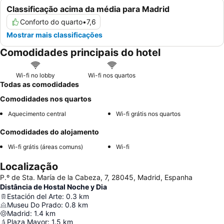
Classificação acima da média para Madrid
Conforto do quarto
•
7,6
Mostrar mais classificações
Comodidades principais do hotel
Wi-fi no lobby
Wi-fi nos quartos
Todas as comodidades
Comodidades nos quartos
Aquecimento central
Wi-fi grátis nos quartos
Comodidades do alojamento
Wi-fi grátis (áreas comuns)
Wi-fi
Localização
P.º de Sta. María de la Cabeza, 7, 28045, Madrid, Espanha
Distância de Hostal Noche y Dia
Estación del Arte
:
0.3
km
Museu Do Prado
:
0.8
km
Madrid
:
1.4
km
Plaza Mayor
:
1.5
km