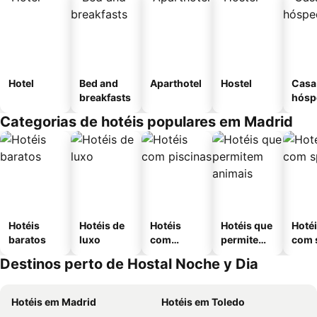
Hotel
Bed and
Aparthotel
Hostel
Casa
breakfasts
hósp
Categorias de hotéis populares em Madrid
Hotéis
Hotéis de
Hotéis
Hotéis que
Hoté
baratos
luxo
com
permitem
com 
piscinas
animais
Destinos perto de Hostal Noche y Dia
Hotéis em Madrid
Hotéis em Toledo