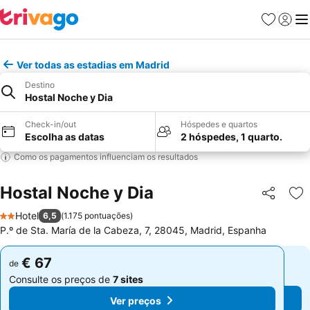
Favoritos
Iniciar
Me
Ver todas as estadias em Madrid
Destino
Hostal Noche y Dia
Check-in/out
Hóspedes e quartos
Escolha as datas
2 hóspedes, 1 quarto.
Como os pagamentos influenciam os resultados
Hostal Noche y Dia
Partilhar
Ad
Hotel
6,5
(
1.175 pontuações
)
2 Estrelas
P.º de Sta. María de la Cabeza, 7, 28045, Madrid, Espanha
€ 67
€ 67
de
de
Consulte os preços de
7 sites
Consulte os preços de
7 sites
Ver preços
Ver preços