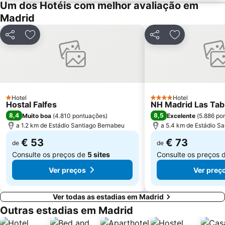
Praça de touros das Ventas
Ibiza
Um dos Hotéis com melhor avaliação em
Madrid
Atocha Metro Station
Sol
Carabanchel
Malasaña
Partilhar
Adicionar aos favoritos
Partilhar
Adicionar aos
Gran Vía Metro Station
Retiro
Goya
Aeropuerto
Metropolitano Club Deportivo
Circuito del Jarama
Sol Metro Station
Paseo de la Castellana
Hotel
Hotel
1 Estrelas
4 Estrelas
Hostal Falfes
Tetuán
Praça da Cibeles
NH Madrid Las Tab
8,4
8,5
Muito boa
(
4.810 pontuações
)
Excelente
(
5.886 po
Centro Comercial Gran Vía de Hortaleza
Santiago Bernabéu Metro Station
a 1.2 km de Estádio Santiago Bernabeu
a 5.4 km de Estádio S
€ 53
€ 73
de
de
Consulte os preços de
5 sites
Consulte os preços 
Ver preços
Ver preç
Ver todas as estadias em Madrid
Outras estadias em Madrid