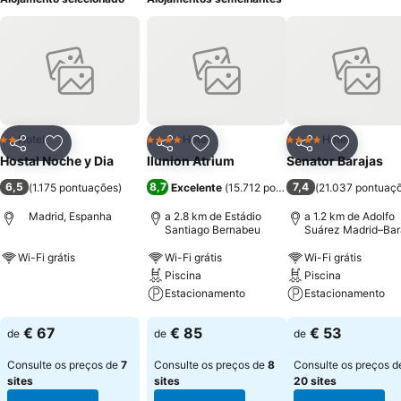
Hotel
Hotel
Hotel
2 Estrelas
4 Estrelas
4 Estrelas
Partilhar
Adicionar aos favoritos
Partilhar
Adicionar aos favoritos
Partilhar
Adicionar
Hostal Noche y Dia
Ilunion Atrium
Senator Barajas
6,5
8,7
7,4
(
1.175 pontuações
)
Excelente
(
15.712 pontuações
(
21.037 pontuaç
)
Madrid, Espanha
a 2.8 km de Estádio
a 1.2 km de Adolfo
Santiago Bernabeu
Suárez Madrid–Bar
Airport
Wi-Fi grátis
Wi-Fi grátis
Wi-Fi grátis
Piscina
Piscina
Ver preços
Estacionamento
Estacionamento
Ver preços
Ver preços
€ 67
€ 85
€ 53
de
de
de
Consulte os preços de
7
Consulte os preços de
8
Consulte os preços d
sites
sites
20 sites