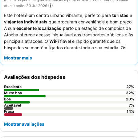
atualização: 30 Jul 2026
Este hotel é um centro urbano vibrante, perfeito para
turistas
e
viajantes individuais
que procuram conveniência e bom preço.
A sua
excelente localização
perto da estação de comboios de
Atocha oferece acesso inigualável aos transportes públicos e às
principais atrações. O
WiFi
fiável e rápido garante que os
hóspedes se mantêm ligados durante toda a sua estadia. Os
hóspedes elogiam consistentemente os
funcionários
pela sua
Mostrar mais
simpatia e prestabilidade excecionais, e embora o pequeno-
almoço não seja fornecido, existem inúmeras
opções de
restaurantes
nas proximidades. Para uma estadia mais
Avaliações dos hóspedes
tranquila, considere pedir um quarto afastado das áreas
partilhadas devido ao ruído ocasional das paredes finas.
Excelente
27
%
Muito boa
32
%
Boa
20
%
Aceitável
7
%
Fraca
14
%
Mostrar avaliações