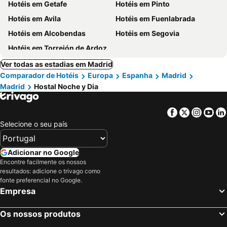
Hotéis em Getafe
Hotéis em Pinto
Hotéis em Avila
Hotéis em Fuenlabrada
Hotéis em Alcobendas
Hotéis em Segovia
Hotéis em Torrejón de Ardoz
Ver todas as estadias em Madrid
Comparador de Hotéis
Europa
Espanha
Madrid
Madrid
Hostal Noche y Dia
Facebook
Twitter
Insta
Yo
Selecione o seu país
Adicionar no Google
Encontre facilmente os nossos
resultados: adicione o trivago como
fonte preferencial no Google.
Empresa
Os nossos produtos