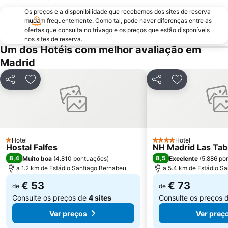
Os preços e a disponibilidade que recebemos dos sites de reserva
Chamberí
Villaverde
mudam frequentemente. Como tal, pode haver diferenças entre as
Casino Gran Vía
Calle Serrano
ofertas que consulta no trivago e os preços que estão disponíveis
nos sites de reserva.
Praça da Espanha
San Blas
Um dos Hotéis com melhor avaliação em
Praça de touros das Ventas
Ibiza
Madrid
Atocha Metro Station
Sol
Partilhar
Adicionar aos favoritos
Partilhar
Adicionar aos
Carabanchel
Malasaña
Gran Vía Metro Station
Retiro
Goya
Aeropuerto
Metropolitano Club Deportivo
Circuito del Jarama
Hotel
Hotel
1 Estrelas
4 Estrelas
Hostal Falfes
NH Madrid Las Tab
Sol Metro Station
Paseo de la Castellana
8,4
8,5
Muito boa
(
4.810 pontuações
)
Excelente
(
5.886 po
Tetuán
Praça da Cibeles
a 1.2 km de Estádio Santiago Bernabeu
a 5.4 km de Estádio S
Centro Comercial Gran Vía de Hortaleza
Santiago Bernabéu Metro Station
€ 53
€ 73
de
de
Consulte os preços de
4 sites
Consulte os preços 
Ver preços
Ver preç