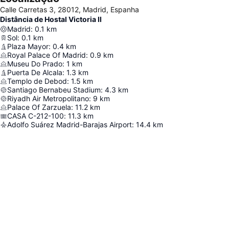
Calle Carretas 3, 28012, Madrid, Espanha
Distância de Hostal Victoria II
Madrid
:
0.1
km
Sol
:
0.1
km
Plaza Mayor
:
0.4
km
Royal Palace Of Madrid
:
0.9
km
Museu Do Prado
:
1
km
Puerta De Alcala
:
1.3
km
Templo de Debod
:
1.5
km
Santiago Bernabeu Stadium
:
4.3
km
Riyadh Air Metropolitano
:
9
km
Palace Of Zarzuela
:
11.2
km
CASA C-212-100
:
11.3
km
Adolfo Suárez Madrid-Barajas Airport
:
14.4
km