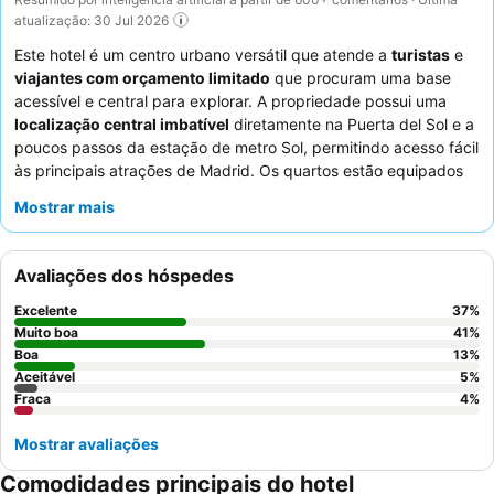
atualização: 30 Jul 2026
Este hotel é um centro urbano versátil que atende a
turistas
e
viajantes com orçamento limitado
que procuram uma base
acessível e central para explorar. A propriedade possui uma
localização central imbatível
diretamente na Puerta del Sol e a
poucos passos da estação de metro Sol, permitindo acesso fácil
às principais atrações de Madrid. Os quartos estão equipados
com características práticas, como um
mini-frigorífico
e um
Mostrar mais
cofre
, aumentando a utilidade geral. Os hóspedes elogiam
consistentemente o
pessoal da receção, prestável e simpático
,
e a equipa de limpeza completa. Para uma estadia mais
Avaliações dos hóspedes
tranquila, considere solicitar um quarto que não esteja virado
para a praça principal.
Excelente
37
%
Muito boa
41
%
Boa
13
%
Aceitável
5
%
Fraca
4
%
Mostrar avaliações
Comodidades principais do hotel