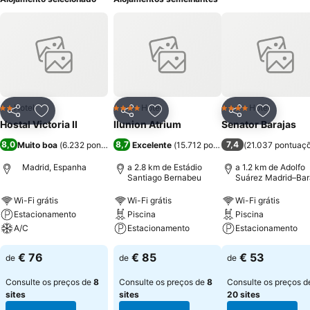
Hotel
Hotel
Hotel
2 Estrelas
4 Estrelas
4 Estrelas
Partilhar
Adicionar aos favoritos
Partilhar
Adicionar aos favoritos
Partilhar
Adicionar
Hostal Victoria II
Ilunion Atrium
Senator Barajas
8,0
8,7
7,4
Muito boa
(
6.232 pontuações
Excelente
)
(
15.712 pontuações
(
21.037 pontuaç
)
Madrid, Espanha
a 2.8 km de Estádio
a 1.2 km de Adolfo
Santiago Bernabeu
Suárez Madrid–Bar
Airport
Wi-Fi grátis
Wi-Fi grátis
Wi-Fi grátis
Estacionamento
Piscina
Piscina
A/C
Estacionamento
Estacionamento
€ 76
€ 85
€ 53
de
de
de
Consulte os preços de
8
Consulte os preços de
8
Consulte os preços d
sites
sites
20 sites