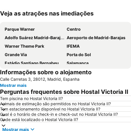
Veja as atrações nas imediações
Ampliar mapa
Parque Warner
Centro
Adolfo Suárez Madrid–Barajas Airport
Aeroporto de Madrid-Barajas
Warner Theme Park
IFEMA
Grande Via
Porta do Sol
Estádio Santiago Bernabeu
Salamanca
Informações sobre o alojamento
Atocha
Estación Sur
Calle Carretas 3, 28012, Madrid, Espanha
Estadio Metropolitano Metro Station
Barajas
Mostrar mais
Metropolitano Metro Station
Chamartín
Perguntas frequentes sobre Hostal Victoria II
Estação de Atocha
Praça Central /maior
Tem piscina no Hostal Victoria II?
Animais de estimação são permitidos no Hostal Victoria II?
De Chueca
Madrid
Tem estacionamento disponível no Hostal Victoria II?
Madrid Arena
Parque de Atracciones de Madrid
Qual é o horário de check-in e check-out no Hostal Victoria II?
Onde está localizado o Hostal Victoria II?
Parque Retiro
Palacio de Vistalegre
Mostrar mais
Caja Mágica
Museu Nacional do Prado