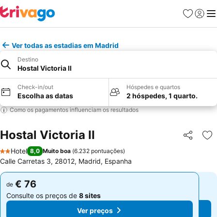
Favoritos
Iniciar
Me
Ver todas as estadias em Madrid
Destino
Hostal Victoria II
Check-in/out
Hóspedes e quartos
Escolha as datas
2 hóspedes, 1 quarto.
Como os pagamentos influenciam os resultados
Hostal Victoria II
Partilhar
Ad
Hotel
8,0
Muito boa
(
6.232 pontuações
)
2 Estrelas
Calle Carretas 3, 28012, Madrid, Espanha
€ 76
€ 76
de
de
Consulte os preços de
8 sites
Consulte os preços de
8 sites
Ver preços
Ver preços