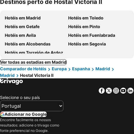
Destinos perto de Hostal Victoria II
Hotéis em Madrid
Hotéis em Toledo
Hotéis em Getafe
Hotéis em Pinto
Hotéis em Avila
Hotéis em Fuenlabrada
Hotéis em Alcobendas
Hotéis em Segovia
Hotéis em Torrejón de Ardoz
Ver todas as estadias em Madrid
Comparador de Hotéis
Europa
Espanha
Madrid
Madrid
Hostal Victoria II
Facebook
Twitter
Insta
Yo
Selecione o seu país
Adicionar no Google
Encontre facilmente os nossos
resultados: adicione o trivago como
fonte preferencial no Google.