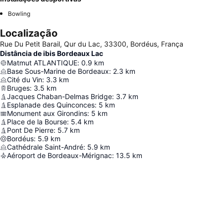
Bowling
Localização
Rue Du Petit Barail, Qur du Lac, 33300, Bordéus, França
Distância de ibis Bordeaux Lac
Matmut ATLANTIQUE
:
0.9
km
Base Sous-Marine de Bordeaux
:
2.3
km
Cité du Vin
:
3.3
km
Bruges
:
3.5
km
Jacques Chaban-Delmas Bridge
:
3.7
km
Esplanade des Quinconces
:
5
km
Monument aux Girondins
:
5
km
Place de la Bourse
:
5.4
km
Pont De Pierre
:
5.7
km
Bordéus
:
5.9
km
Cathédrale Saint-André
:
5.9
km
Aéroport de Bordeaux-Mérignac
:
13.5
km