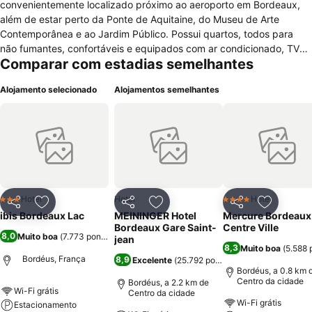
convenientemente localizado próximo ao aeroporto em Bordeaux,
além de estar perto da Ponte de Aquitaine, do Museu de Arte
Contemporânea e ao Jardim Público. Possui quartos, todos para
não fumantes, confortáveis e equipados com ar condicionado, TV
Comparar com estadias semelhantes
via satélite ou a cabo, mesa de escritório e banheiro individual com
ducha e secador de cabelo. Secadores de cabelo e ferros e tábuas
Alojamento selecionado
Alojamentos semelhantes
de passar roupa podem ser solicitados. Possui quartos adaptados
para hospedes em cadeiras de rodas. Todos os quartos possuem
acesso à internet de alta velocidade. O hotel conta ainda com ar
condicionado nas áreas comuns, estacionamento caixa de
segurança na recepção do hotel e jornais cortesia. Animais de
estimação são aceitos mediante pagamento de taxa. Pista de
corrida está disponível nas proximidades do hotel.
Hotel
Hotel
Hotel
3 Estrelas
4 Estrelas
Partilhar
Adicionar aos favoritos
Partilhar
Adicionar aos favoritos
Partilhar
Adicionar
ibis Bordeaux Lac
MEININGER Hotel
Mercure Bordeaux
Bordeaux Gare Saint-
Centre Ville
8,0
Muito boa
(
7.773 pontuações
)
jean
8,3
Muito boa
(
5.588 
Bordéus, França
8,9
Excelente
(
25.792 pontuações
)
Bordéus, a 0.8 km 
Centro da cidade
Bordéus, a 2.2 km de
Wi-Fi grátis
Centro da cidade
Wi-Fi grátis
Estacionamento