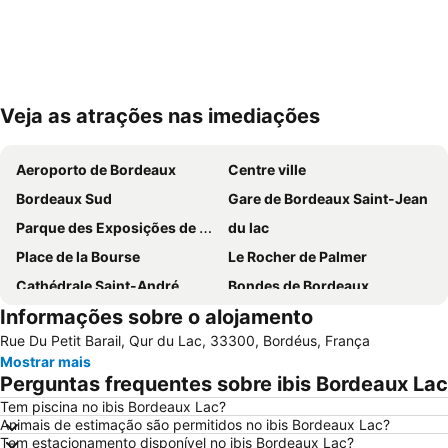
Veja as atrações nas imediações
Ampliar mapa
Aeroporto de Bordeaux
Centre ville
Bordeaux Sud
Gare de Bordeaux Saint-Jean
Parque des Exposições de Bordeaux-Lac
du lac
Place de la Bourse
Le Rocher de Palmer
Cathédrale Saint-André
Bondes de Bordeaux
Informações sobre o alojamento
Musée du Vin et du Négoce - Cellier des Chartrons
Parque Floral de Bordeaux-Lac
Rue Du Petit Barail, Qur du Lac, 33300, Bordéus, França
Place des Quinconces
Rue Sainte-Catherine
Mostrar mais
Stade Chaban-Delmas
Bois de Bordeaux
Perguntas frequentes sobre ibis Bordeaux Lac
Bordeaux Maritime
Halle des Chartrons
Tem piscina no ibis Bordeaux Lac?
Animais de estimação são permitidos no ibis Bordeaux Lac?
Grand Parc - Paul Doumer
CITY TOUR in an open top bus
Tem estacionamento disponível no ibis Bordeaux Lac?