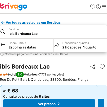
Favoritos
Iniciar
Me
Ver todas as estadias em Bordéus
Destino
ibis Bordeaux Lac
Check-in/out
Hóspedes e quartos
Escolha as datas
2 hóspedes, 1 quarto.
Como os pagamentos influenciam os resultados
ibis Bordeaux Lac
Partilhar
Ad
Hotel
8,0
Muito boa
(
7.773 pontuações
)
3 Estrelas
Rue Du Petit Barail, Qur du Lac, 33300, Bordéus, França
€ 68
€ 68
de
de
Consulte os preços de
9 sites
Consulte os preços de
9 sites
Ver preços
Ver preços