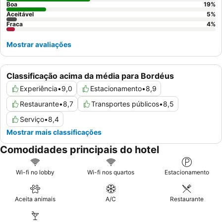
Boa
19
%
Aceitável
5
%
Fraca
4
%
Mostrar avaliações
Classificação acima da média para Bordéus
Experiência
•
9,0
Estacionamento
•
8,9
Restaurante
•
8,7
Transportes públicos
•
8,5
Serviço
•
8,4
Mostrar mais classificações
Comodidades principais do hotel
Wi-fi no lobby
Wi-fi nos quartos
Estacionamento
Aceita animais
A/C
Restaurante