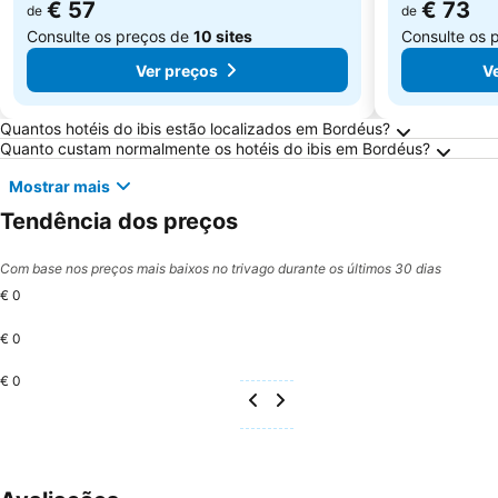
€ 57
€ 73
de
de
Consulte os preços de
10 sites
Consulte os 
Ver preços
V
Perguntas Frequentes sobre Bordéus
Quantos hotéis do ibis estão localizados em Bordéus?
Quanto custam normalmente os hotéis do ibis em Bordéus?
Mostrar mais
Tendência dos preços
Com base nos preços mais baixos no trivago durante os últimos 30 dias
€ 0
€ 0
€ 0