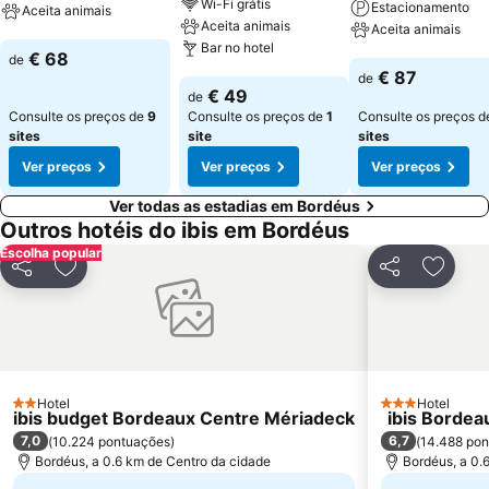
Wi-Fi grátis
Estacionamento
Aceita animais
Aceita animais
Aceita animais
Bar no hotel
Ver preços
€ 68
de
Ver preços
€ 87
de
Ver preços
€ 49
de
Consulte os preços de
9
Consulte os preços de
1
Consulte os preços 
sites
site
sites
Ver preços
Ver preços
Ver preços
Ver todas as estadias em Bordéus
Outros hotéis do ibis em Bordéus
Escolha popular
Partilhar
Adicionar aos favoritos
Partilhar
Adicio
Hotel
Hotel
2 Estrelas
3 Estrelas
ibis budget Bordeaux Centre Mériadeck
ibis Bordea
7,0
6,7
(
10.224 pontuações
)
(
14.488 po
Bordéus, a 0.6 km de Centro da cidade
Bordéus, a 0.