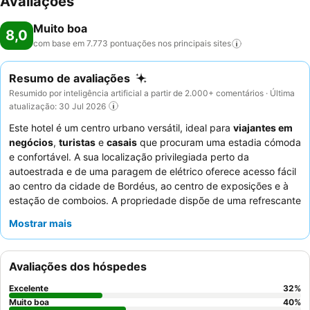
Avaliações
Muito boa
8,0
com base em 7.773 pontuações nos principais
sites
Resumo de avaliações
Resumido por inteligência artificial a partir de 2.000+ comentários · Última
atualização: 30 Jul 2026
Este hotel é um centro urbano versátil, ideal para
viajantes em
negócios
,
turistas
e
casais
que procuram uma estadia cómoda
e confortável. A sua localização privilegiada perto da
autoestrada e de uma paragem de elétrico oferece acesso fácil
ao centro da cidade de Bordéus, ao centro de exposições e à
estação de comboios. A propriedade dispõe de uma refrescante
piscina
com espreguiçadeiras, perfeita para relaxar após um
Mostrar mais
dia de exploração ou reuniões. Os hóspedes elogiam
consistentemente a
simpatia excecional do pessoal
e a
seleção variada e generosa do buffet de pequeno-almoço
.
Avaliações dos hóspedes
Para uma experiência mais serena, considere pedir um quarto
com vista para o lago nas proximidades.
Excelente
32
%
Muito boa
40
%