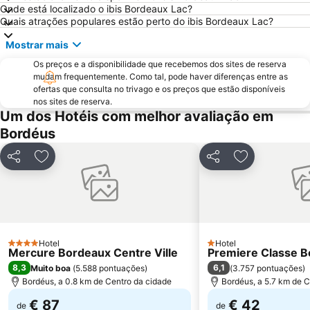
St Michel - Nansouty - St Genès
Tribunal de Grande Instance de Bordeaux
Onde está localizado o ibis Bordeaux Lac?
Quais atrações populares estão perto do ibis Bordeaux Lac?
Basilique Saint-Michel
La Place Saint Michel
Mostrar mais
Zoo de Bordeaux-Pessac
Ópera Nacional de Bordeaux
Os preços e a disponibilidade que recebemos dos sites de reserva
Maison du Vin de Saint-Emilion
mudam frequentemente. Como tal, pode haver diferenças entre as
ofertas que consulta no trivago e os preços que estão disponíveis
nos sites de reserva.
Um dos Hotéis com melhor avaliação em
Bordéus
Partilhar
Adicionar aos favoritos
Partilhar
Adicionar aos
Hotel
Hotel
4 Estrelas
1 Estrelas
Mercure Bordeaux Centre Ville
Premiere Classe B
8,3
6,1
Muito boa
(
5.588 pontuações
)
(
3.757 pontuações
)
Bordéus, a 0.8 km de Centro da cidade
Bordéus, a 5.7 km de C
€ 87
€ 42
de
de