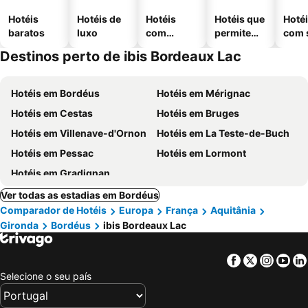
Hotéis
Hotéis de
Hotéis
Hotéis que
Hoté
baratos
luxo
com
permitem
com 
piscinas
animais
Destinos perto de ibis Bordeaux Lac
Hotéis em Bordéus
Hotéis em Mérignac
Hotéis em Cestas
Hotéis em Bruges
Hotéis em Villenave-d'Ornon
Hotéis em La Teste-de-Buch
Hotéis em Pessac
Hotéis em Lormont
Hotéis em Gradignan
Ver todas as estadias em Bordéus
Comparador de Hotéis
Europa
França
Aquitânia
Gironda
Bordéus
ibis Bordeaux Lac
Facebook
Twitter
Insta
Yo
Selecione o seu país