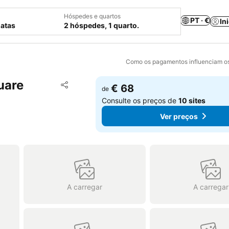
Hóspedes e quartos
PT · €
In
datas
2 hóspedes, 1 quarto.
Como os pagamentos influenciam os
uare
Adicionar aos favoritos
€ 68
de
Partilhar
Consulte os preços de
10 sites
Ver preços
A carregar
A carregar