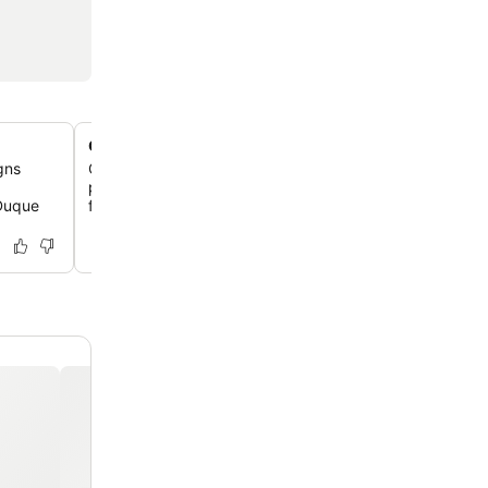
Quartos modernos com comodidades essenciais
gns
Cada quarto oferece uma TV de tela plana, banheiro pr
produtos de higiene pessoal, secador de cabelo e com
 Duque
fazer chá e café para uma estadia confortável.