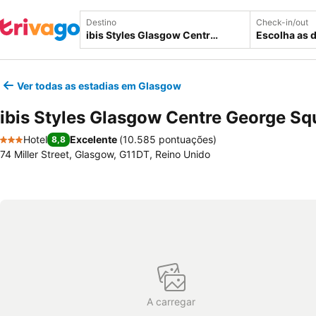
Destino
Check-in/out
Escolha as 
Ver todas as estadias em Glasgow
ibis Styles Glasgow Centre George Sq
Hotel
Excelente
(
10.585 pontuações
)
8,8
3 Estrelas
74 Miller Street, Glasgow, G11DT, Reino Unido
A carregar