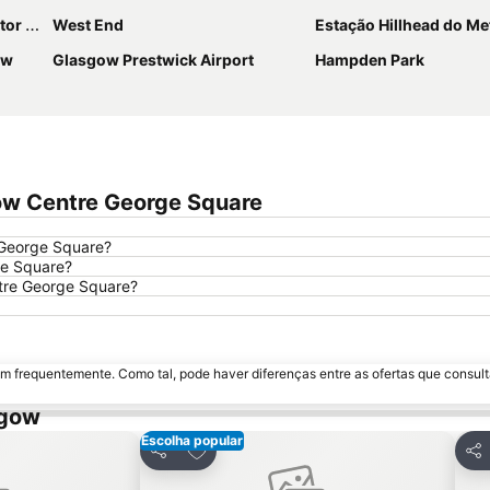
entre
West End
Estação Hillhead do Me
ow
Glasgow Prestwick Airport
Hampden Park
gow Centre George Square
 George Square?
ge Square?
ntre George Square?
m frequentemente. Como tal, pode haver diferenças entre as ofertas que consult
sgow
Escolha popular
avoritos
Adicionar aos favoritos
Partilhar
Par