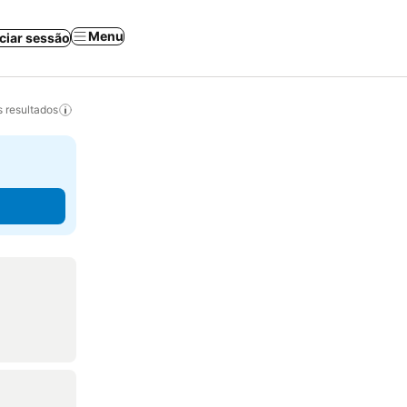
Menu
iciar sessão
 resultados