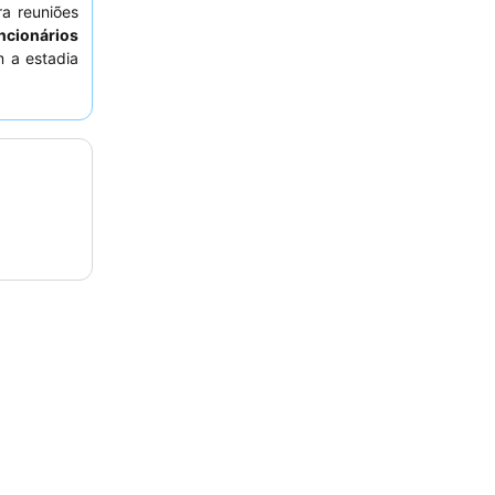
ra reuniões
ncionários
m a estadia
. Para uma
r solicitar