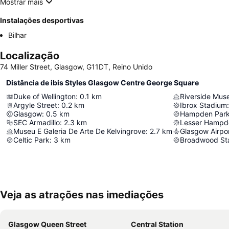
Mostrar mais
Instalações desportivas
Bilhar
Localização
74 Miller Street, Glasgow, G11DT, Reino Unido
Distância de ibis Styles Glasgow Centre George Square
Duke of Wellington
:
0.1
km
Riverside Mu
Argyle Street
:
0.2
km
Ibrox Stadium
:
Glasgow
:
0.5
km
Hampden Par
SEC Armadillo
:
2.3
km
Lesser Hampd
Museu E Galeria De Arte De Kelvingrove
:
2.7
km
Glasgow Airpo
Celtic Park
:
3
km
Broadwood St
Veja as atrações nas imediações
Glasgow Queen Street
Central Station