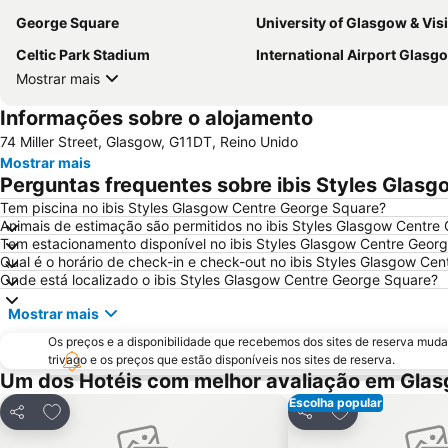
George Square
University of Glasgow & Visitor C
Celtic Park Stadium
International Airport Glasg
Mostrar mais
Informações sobre o alojamento
74 Miller Street, Glasgow, G11DT, Reino Unido
Mostrar mais
Perguntas frequentes sobre ibis Styles Glas
Tem piscina no ibis Styles Glasgow Centre George Square?
Animais de estimação são permitidos no ibis Styles Glasgow Centre
Tem estacionamento disponível no ibis Styles Glasgow Centre Geor
Qual é o horário de check-in e check-out no ibis Styles Glasgow Ce
Onde está localizado o ibis Styles Glasgow Centre George Square?
Mostrar mais
Os preços e a disponibilidade que recebemos dos sites de reserva muda
trivago e os preços que estão disponíveis nos sites de reserva.
Um dos Hotéis com melhor avaliação em Gla
Escolha popular
Adicionar aos favoritos
Adicionar aos f
Partilhar
Partilhar