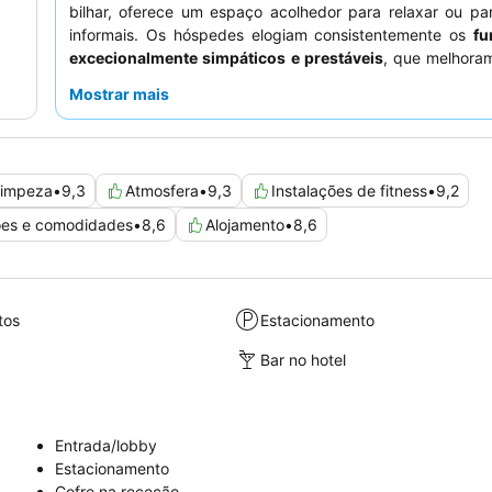
bilhar, oferece um espaço acolhedor para relaxar ou pa
informais. Os hóspedes elogiam consistentemente os
fu
excecionalmente simpáticos e prestáveis
, que melhora
com o seu serviço atencioso e recomendações locais
Mostrar mais
experiência mais tranquila, os hóspedes podem considera
um quarto virado para longe da rua movimentada.
impeza
•
9,3
Atmosfera
•
9,3
Instalações de fitness
•
9,2
ões e comodidades
•
8,6
Alojamento
•
8,6
tos
Estacionamento
Bar no hotel
Entrada/lobby
Estacionamento
Cofre na receção