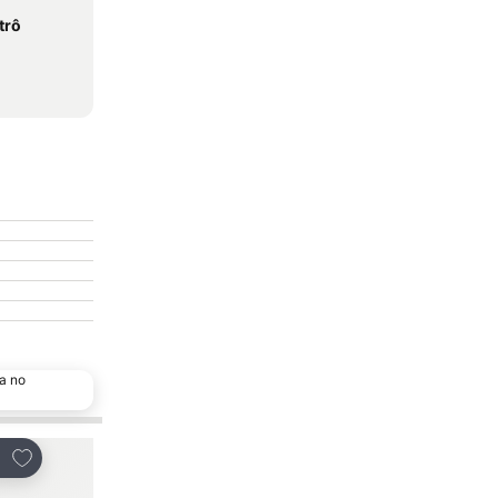
trô
a no
Adicionar aos favoritos
Adicionar aos favo
tilhar
Partilhar