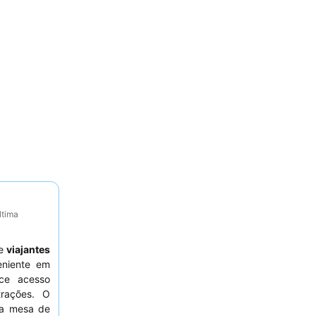
ltima
e
viajantes
niente em
ce acesso
trações. O
ma mesa de