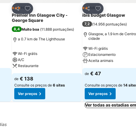
itos
Adicionar aos favoritos
Adicionar aos fav
Hotel
Hotel
3 Estrelas
2 Estrelas
Partilhar
Partilhar
Premier Inn Glasgow City -
ibis budget Glasgow
George Square
7,2
(
14.956 pontuações
)
8,4
Muito boa
(
11.888 pontuações
)
Glasgow, a 1.9 km de Centro
cidade
a 0.7 km de The Lighthouse
Wi-Fi grátis
Wi-Fi grátis
Estacionamento
A/C
Aceita animais
Restaurante
€ 47
de
€ 138
de
Consulte os preços de
6 sites
Consulte os preços de
14 site
Ver preços
Ver preços
Ver todas as estadias e
dias