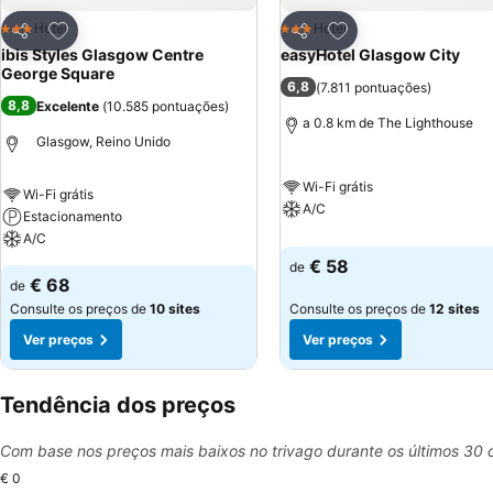
Adicionar aos favoritos
Adicionar aos favor
Hotel
Hotel
3 Estrelas
3 Estrelas
Partilhar
Partilhar
ibis Styles Glasgow Centre
easyHotel Glasgow City
George Square
6,8
(
7.811 pontuações
)
8,8
Excelente
(
10.585 pontuações
)
a 0.8 km de The Lighthouse
Glasgow, Reino Unido
Wi-Fi grátis
Wi-Fi grátis
A/C
Estacionamento
A/C
€ 58
de
€ 68
de
Consulte os preços de
10 sites
Consulte os preços de
12 sites
Ver preços
Ver preços
Tendência dos preços
Com base nos preços mais baixos no trivago durante os últimos 30 
€ 0