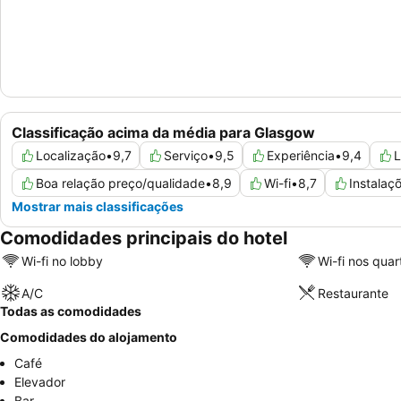
Classificação acima da média para Glasgow
Localização
•
9,7
Serviço
•
9,5
Experiência
•
9,4
L
Boa relação preço/qualidade
•
8,9
Wi-fi
•
8,7
Instalaç
Mostrar mais classificações
Comodidades principais do hotel
Wi-fi no lobby
Wi-fi nos quar
A/C
Restaurante
Todas as comodidades
Comodidades do alojamento
Café
Elevador
Bar