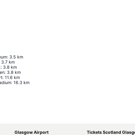
seum
:
3.5
km
3.7
km
k
:
3.8
km
en
:
3.8
km
rt
:
11.6
km
adium
:
16.3
km
Ampliar mapa
Glasgow Airport
Tickets Scotland Glas