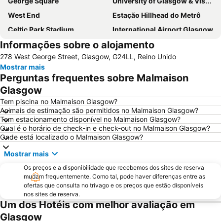
George Square
University of Glasgow & Visitor Centre
West End
Estação Hillhead do Metrô
Celtic Park Stadium
International Airport Glasgow
Informações sobre o alojamento
Glasgow Prestwick Airport
Hampden Park
278 West George Street, Glasgow, G24LL, Reino Unido
Victoria Park
Buchanan bus station
Mostrar mais
Finnieston
Scottish Exhibition and Conference Centre
Perguntas frequentes sobre Malmaison
Apple Store
Buchanan Street
Glasgow
Princes Square
Shawlands
Tem piscina no Malmaison Glasgow?
Animais de estimação são permitidos no Malmaison Glasgow?
Citizen's Theatre
Ibrox Stadium
Tem estacionamento disponível no Malmaison Glasgow?
Qual é o horário de check-in e check-out no Malmaison Glasgow?
Queen's Park
Orchard Park
Onde está localizado o Malmaison Glasgow?
Blair Drummond Safari and Adventure Park
Mostrar mais
Os preços e a disponibilidade que recebemos dos sites de reserva
mudam frequentemente. Como tal, pode haver diferenças entre as
ofertas que consulta no trivago e os preços que estão disponíveis
nos sites de reserva.
Um dos Hotéis com melhor avaliação em
Glasgow