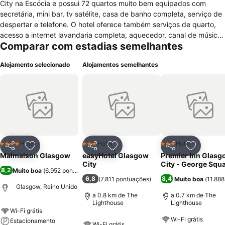
City na Escócia e possui 72 quartos muito bem equipados com
secretária, mini bar, tv satélite, casa de banho completa, serviço de
despertar e telefone. O hotel oferece também serviços de quarto,
acesso a internet lavandaria completa, aquecedor, canal de música,
Comparar com estadias semelhantes
canal satélite e internet de alta velocidade. TV. Tem também
comodidades para receber crianças e bebês, quarto para não
Alojamento selecionado
Alojamentos semelhantes
fumantes, recepção / lobby, sala de conferências e agradável sala
de fitness. Nas suas proximidades poderá visitar inúmeras
atracções turísticas.
Hotel
Hotel
Hotel
4 Estrelas
3 Estrelas
3 Estrelas
Partilhar
Adicionar aos favoritos
Partilhar
Adicionar aos favoritos
Partilhar
Adicionar
Malmaison Glasgow
easyHotel Glasgow
Premier Inn Glasg
City
City - George Squ
8,2
Muito boa
(
6.952 pontuações
)
6,8
8,4
(
7.811 pontuações
)
Muito boa
(
11.88
Glasgow, Reino Unido
a 0.8 km de The
a 0.7 km de The
Lighthouse
Lighthouse
Wi-Fi grátis
Wi-Fi grátis
Estacionamento
Wi-Fi grátis