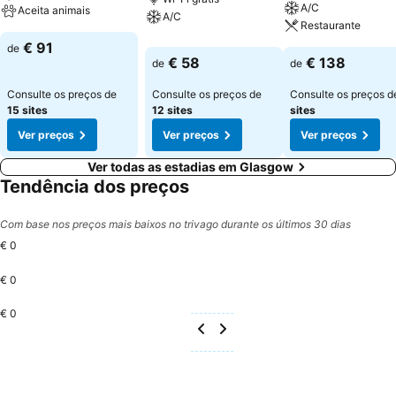
A/C
Aceita animais
A/C
Restaurante
€ 91
de
€ 58
€ 138
de
de
Consulte os preços de
Consulte os preços de
Consulte os preços 
15 sites
12 sites
sites
Ver preços
Ver preços
Ver preços
Ver todas as estadias em Glasgow
Tendência dos preços
Com base nos preços mais baixos no trivago durante os últimos 30 dias
€ 0
€ 0
€ 0