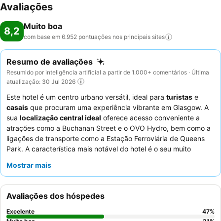
Avaliações
Muito boa
8,2
com base em 6.952 pontuações nos principais
sites
Resumo de avaliações
Resumido por inteligência artificial a partir de 1.000+ comentários · Última
atualização: 30 Jul 2026
Este hotel é um centro urbano versátil, ideal para
turistas
e
casais
que procuram uma experiência vibrante em Glasgow. A
sua
localização central ideal
oferece acesso conveniente a
atrações como a Buchanan Street e o OVO Hydro, bem como a
ligações de transporte como a Estação Ferroviária de Queens
Park. A característica mais notável do hotel é o seu muito
elogiado
buffet de pequeno-almoço
, que oferece uma vasta
Mostrar mais
seleção de opções quentes e frias para começar o dia. Os
hóspedes destacam consistentemente a excecional
simpatia e
prestabilidade dos funcionários
, que muitas vezes se
Avaliações dos hóspedes
esforçam ao máximo. Para uma experiência mais espaçosa e
elegante, considere reservar uma das
suites
, muitas das quais
Excelente
47
%