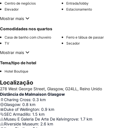
Centro de negócios
Entrada/lobby
Elevador
Estacionamento
Mostrar mais
Comodidades nos quartos
Casa de banho com chuveiro
Ferro e tábua de passar
TV
Secador
Mostrar mais
Tema/tipo de hotel
Hotel Boutique
Localização
278 West George Street, Glasgow, G24LL, Reino Unido
Distância de Malmaison Glasgow
Charing Cross
:
0.3
km
Glasgow
:
0.8
km
Duke of Wellington
:
0.9
km
SEC Armadillo
:
1.5
km
Museu E Galeria De Arte De Kelvingrove
:
1.7
km
Riverside Museum
:
2.6
km