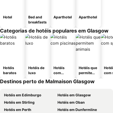
Hotel
Bed and
Aparthotel
Aparthotel
breakfasts
Categorias de hotéis populares em Glasgow
Hotéis
Hotéis de
Hotéis
Hotéis que
Hoté
baratos
luxo
com
permitem
com 
piscinas
animais
Destinos perto de Malmaison Glasgow
Hotéis em Edimburgo
Hotéis em Glasgow
Hotéis em Stirling
Hotéis em Oban
Hotéis em Perth
Hotéis em Dunfermline