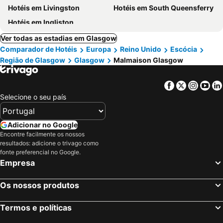
Hotéis em Livingston
Hotéis em South Queensferry
Hotéis em Ingliston
Ver todas as estadias em Glasgow
Comparador de Hotéis
Europa
Reino Unido
Escócia
Região de Glasgow
Glasgow
Malmaison Glasgow
Facebook
Twitter
Insta
Yo
Selecione o seu país
Adicionar no Google
Encontre facilmente os nossos
resultados: adicione o trivago como
fonte preferencial no Google.
Empresa
Os nossos produtos
Termos e políticas