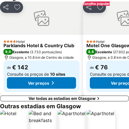
Escolha popular
Partilhar
Adicionar aos favoritos
Partilhar
Adicionar aos
Hotel
Hotel
4 Estrelas
3 Estrelas
Parklands Hotel & Country Club
Motel One Glasgo
9,0
8,8
Excelente
(
3.733 pontuações
)
Excelente
(
27.932 p
Glasgow, a 10.8 km de Centro da cidade
Glasgow, a 0.8 km de 
€ 142
€ 76
de
de
Consulte os preços de
10 sites
Consulte os preços 
Ver preços
Ver preç
Ver todas as estadias em Glasgow
Outras estadias em Glasgow