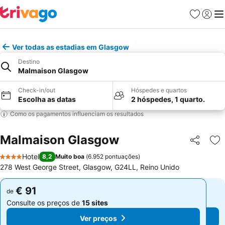
Favoritos
Iniciar
Me
Ver todas as estadias em Glasgow
Destino
Malmaison Glasgow
Check-in/out
Hóspedes e quartos
Escolha as datas
2 hóspedes, 1 quarto.
Como os pagamentos influenciam os resultados
Malmaison Glasgow
Partilhar
Ad
Hotel
8,2
Muito boa
(
6.952 pontuações
)
4 Estrelas
278 West George Street, Glasgow, G24LL, Reino Unido
€ 91
€ 91
de
de
Consulte os preços de
15 sites
Consulte os preços de
15 sites
Ver preços
Ver preços