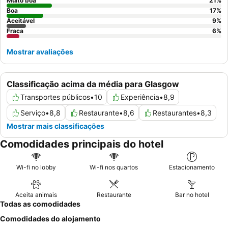
apresentam designs únicos de dois níveis.
Muito boa
21
%
Boa
17
%
Aceitável
9
%
Fraca
6
%
Mostrar avaliações
Classificação acima da média para Glasgow
Transportes públicos
•
10
Experiência
•
8,9
Serviço
•
8,8
Restaurante
•
8,6
Restaurantes
•
8,3
Mostrar mais classificações
Comodidades principais do hotel
Wi-fi no lobby
Wi-fi nos quartos
Estacionamento
Aceita animais
Restaurante
Bar no hotel
Todas as comodidades
Comodidades do alojamento