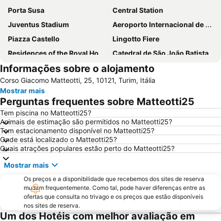
Porta Susa
Central Station
Juventus Stadium
Aeroporto Internacional de Turim
Piazza Castello
Lingotto Fiere
Residences of the Royal House of Savoy
Catedral de São João Batista
Informações sobre o alojamento
Santa Rita da Cascia
Palacio Real
Corso Giacomo Matteotti, 25, 10121, Turim, Itália
Torino Film Festival
Mole Antonelliana
Mostrar mais
Aurora
Olimpico
Perguntas frequentes sobre Matteotti25
Pozzo Strada
Università degli Studi di Torino
Tem piscina no Matteotti25?
Animais de estimação são permitidos no Matteotti25?
Hafa Hammam
San Domenico
Tem estacionamento disponível no Matteotti25?
Ponte Vittorio Emanuele I
San Paolo
Onde está localizado o Matteotti25?
Quais atrações populares estão perto do Matteotti25?
Vanchiglia
Barriera di Milano
Mostrar mais
Reggia e parco di Venaria reale
Os preços e a disponibilidade que recebemos dos sites de reserva
mudam frequentemente. Como tal, pode haver diferenças entre as
ofertas que consulta no trivago e os preços que estão disponíveis
nos sites de reserva.
Um dos Hotéis com melhor avaliação em