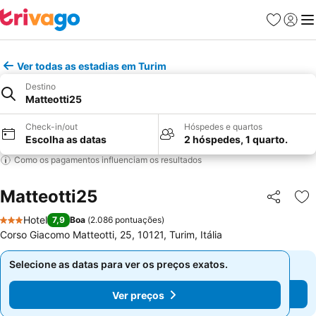
Favoritos
Iniciar
Me
Ver todas as estadias em Turim
Destino
Matteotti25
Check-in/out
Hóspedes e quartos
Escolha as datas
2 hóspedes, 1 quarto.
Como os pagamentos influenciam os resultados
Matteotti25
Partilhar
Ad
Hotel
7,9
Boa
(
2.086 pontuações
)
3 Estrelas
Corso Giacomo Matteotti, 25, 10121, Turim, Itália
Selecione as datas para ver os preços exatos.
Selecione as datas para ver os preços exatos.
Ver preços
Ver preços