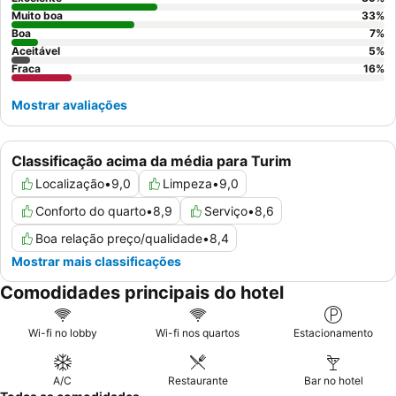
Muito boa
33
%
Boa
7
%
Aceitável
5
%
Fraca
16
%
Mostrar avaliações
Classificação acima da média para Turim
Localização
•
9,0
Limpeza
•
9,0
Conforto do quarto
•
8,9
Serviço
•
8,6
Boa relação preço/qualidade
•
8,4
Mostrar mais classificações
Comodidades principais do hotel
Wi-fi no lobby
Wi-fi nos quartos
Estacionamento
A/C
Restaurante
Bar no hotel