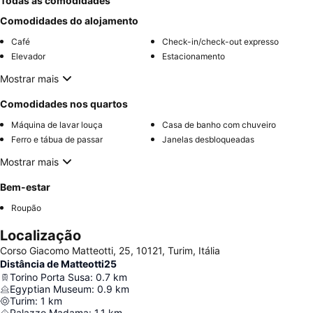
Todas as comodidades
Comodidades do alojamento
Café
Check-in/check-out expresso
Elevador
Estacionamento
Mostrar mais
Comodidades nos quartos
Máquina de lavar louça
Casa de banho com chuveiro
Ferro e tábua de passar
Janelas desbloqueadas
Mostrar mais
Bem-estar
Roupão
Localização
Corso Giacomo Matteotti, 25, 10121, Turim, Itália
Distância de Matteotti25
Torino Porta Susa
:
0.7
km
Egyptian Museum
:
0.9
km
Turim
:
1
km
Palazzo Madama
:
1.1
km