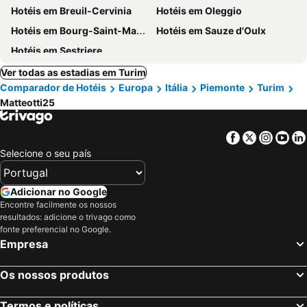
Hotéis em Breuil-Cervinia
Hotéis em Oleggio
Hotéis em Bourg-Saint-Maurice
Hotéis em Sauze d'Oulx
Hotéis em Sestriere
Ver todas as estadias em Turim
Comparador de Hotéis
Europa
Itália
Piemonte
Turim
Matteotti25
Facebook
Twitter
Insta
Yo
Selecione o seu país
Adicionar no Google
Encontre facilmente os nossos
resultados: adicione o trivago como
fonte preferencial no Google.
Empresa
Os nossos produtos
Termos e políticas