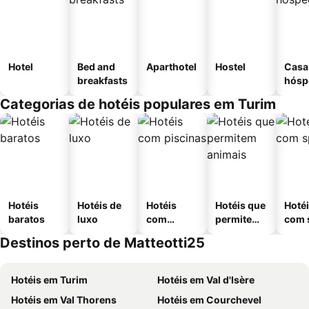
Hotel
Bed and
Aparthotel
Hostel
Casa
breakfasts
hósp
Categorias de hotéis populares em Turim
Hotéis
Hotéis de
Hotéis
Hotéis que
Hoté
baratos
luxo
com
permitem
com 
piscinas
animais
Destinos perto de Matteotti25
Hotéis em Turim
Hotéis em Val d'Isère
Hotéis em Val Thorens
Hotéis em Courchevel