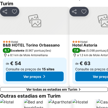
Turim
Partilhar
Adicionar aos favoritos
Partilhar
Adicionar aos
Hotel
Hotel
3 Estrelas
3 Estrelas
B&B HOTEL Torino Orbassano
Hotel Astoria
8,7
7,8
Excelente
(
8.967 pontuações
)
Boa
(
5.098 pontuaç
a 8.1 km de Mole Antonelliana
a 1.3 km de Mole Anton
€ 54
€ 63
de
de
Consulte os preços de
15 sites
Consulte os preços 
Ver preços
Ver preç
Ver todas as estadias em Turim
Outras estadias em Turim