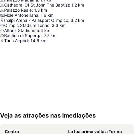
Cathedral Of St John The Baptist
:
1.2
km
Palazzo Reale
:
1.3
km
Mole Antonelliana
:
1.6
km
Inalpi Arena - Palasport Olimpico
:
3.2
km
Olimpic Stadium Torino
:
3.3
km
Allianz Stadium
:
5.4
km
Basilica di Superga
:
7.7
km
Turin Airport
:
14.6
km
Veja as atrações nas imediações
Ampliar mapa
Centro
La tua prima volta a Torino