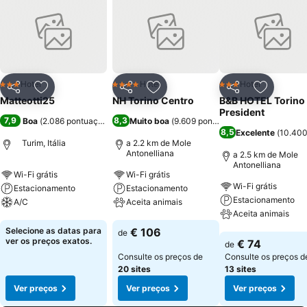
Hotel
Hotel
Hotel
3 Estrelas
4 Estrelas
3 Estrelas
Partilhar
Adicionar aos favoritos
Partilhar
Adicionar aos favoritos
Partilhar
Adicionar
Matteotti25
NH Torino Centro
B&B HOTEL Torino
President
7,9
8,3
Boa
(
2.086 pontuações
)
Muito boa
(
9.609 pontuações
)
8,5
Excelente
(
10.400
Turim, Itália
a 2.2 km de Mole
Antonelliana
a 2.5 km de Mole
Antonelliana
Wi-Fi grátis
Wi-Fi grátis
Wi-Fi grátis
Estacionamento
Estacionamento
Estacionamento
A/C
Aceita animais
Aceita animais
Ver preços
Ver preços
Selecione as datas para
€ 106
de
Ver preços
ver os preços exatos.
€ 74
de
Consulte os preços de
Consulte os preços d
20 sites
13 sites
Ver preços
Ver preços
Ver preços