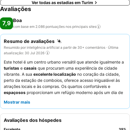
Ver todas as estadias em Turim
Avaliações
Boa
7,9
com base em 2.086 pontuações nos principais
sites
Resumo de avaliações
Resumido por inteligência artificial a partir de 30+ comentários · Última
atualização: 30 Jul 2026
Este hotel é um centro urbano versátil que atende igualmente a
turistas
e
casais
que procuram uma experiência de cidade
vibrante. A sua
excelente localização
no coração da cidade,
perto da estação de comboios, oferece acesso inigualável às
atrações locais e às compras. Os quartos confortáveis e
espaçosos
proporcionam um refúgio moderno após um dia de
exploração. Os hóspedes elogiam consistentemente o
Mostrar mais
pequeno-almoço fabuloso
e a hospitalidade geral do pessoal.
Para uma estadia mais tranquila, os hóspedes podem
considerar solicitar um quarto longe da rua.
Avaliações dos hóspedes
Excelente
39
%