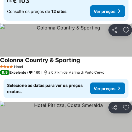
€ 103
De
Consulte os preços de
12 sites
Ver preços
Partilhar
Ad
Colonna Country & Sporting
Ver preços
Hotel
4 Estrelas
8,9
Excelente
160
a 0.7 km de Marina di Porto Cervo
Selecione as datas para ver os preços
Ver preços
exatos.
Partilhar
Ad