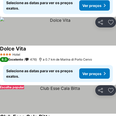
Selecione as datas para ver os preços
Ver preços
exatos.
Partilhar
Ad
Dolce Vita
Ver preços
Hotel
4 Estrelas
9,0
Excelente
476
a 0.7 km de Marina di Porto Cervo
Selecione as datas para ver os preços
Ver preços
exatos.
Escolha popular
Partilhar
Ad