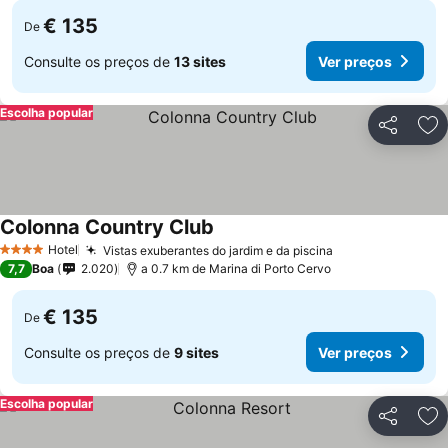
€ 135
De
Consulte os preços de
13 sites
Ver preços
Escolha popular
Partilhar
Ad
Colonna Country Club
Ver preços
Hotel
Vistas exuberantes do jardim e da piscina
Ver preços
4 Estrelas
7,7
Boa
2.020
a 0.7 km de Marina di Porto Cervo
€ 135
De
Consulte os preços de
9 sites
Ver preços
Escolha popular
Partilhar
Ad