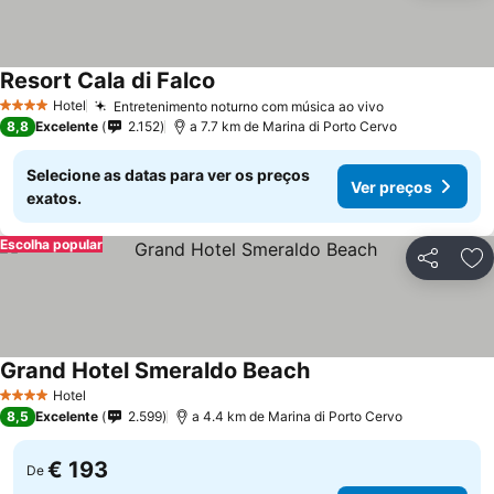
Resort Cala di Falco
Ver preços
Hotel
Entretenimento noturno com música ao vivo
Ver preços
4 Estrelas
8,8
Excelente
2.152
a 7.7 km de Marina di Porto Cervo
Selecione as datas para ver os preços
Ver preços
exatos.
Escolha popular
Partilhar
Ad
Grand Hotel Smeraldo Beach
Ver preços
Hotel
4 Estrelas
8,5
Excelente
2.599
a 4.4 km de Marina di Porto Cervo
€ 193
De