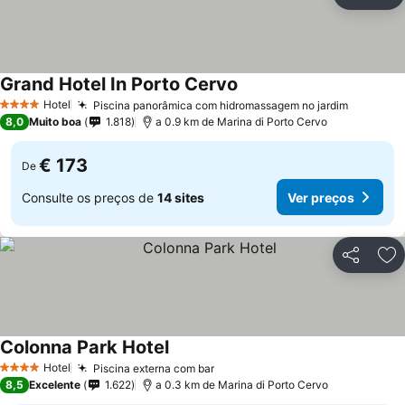
Partilhar
Ad
Grand Hotel In Porto Cervo
Ver preços
Hotel
Piscina panorâmica com hidromassagem no jardim
Ver pre
4 Estrelas
8,0
Muito boa
1.818
a 0.9 km de Marina di Porto Cervo
€ 173
De
Consulte os preços de
14 sites
Ver preços
Partilhar
Ad
Colonna Park Hotel
Ver preços
Hotel
Piscina externa com bar
Ver preços
4 Estrelas
8,5
Excelente
1.622
a 0.3 km de Marina di Porto Cervo