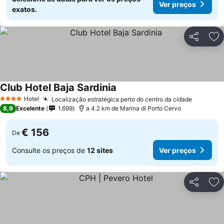
Ver preços
exatos.
Partilhar
Ad
Club Hotel Baja Sardinia
Ver preços
Hotel
Localização estratégica perto do centro da cidade
Ver pre
4 Estrelas
8,9
Excelente
1.699
a 4.2 km de Marina di Porto Cervo
€ 156
De
Consulte os preços de
12 sites
Ver preços
Partilhar
Ad