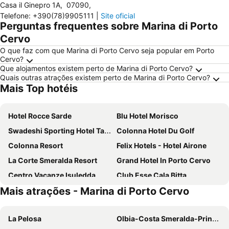
Casa il Ginepro 1A
,
07090
,
Telefone
:
+390(78)9905111
|
Site oficial
Perguntas frequentes sobre Marina di Porto
Cervo
O que faz com que Marina di Porto Cervo seja popular em Porto
Cervo?
Que alojamentos existem perto de Marina di Porto Cervo?
Quais outras atrações existem perto de Marina di Porto Cervo?
Mais Top hotéis
Hotel Rocce Sarde
Blu Hotel Morisco
Swadeshi Sporting Hotel Tanca Manna
Colonna Hotel Du Golf
Colonna Resort
Felix Hotels - Hotel Airone
La Corte Smeralda Resort
Grand Hotel In Porto Cervo
Centro Vacanze Isuledda
Club Esse Cala Bitta
Mais atrações - Marina di Porto Cervo
Grand Hotel Palau
Colonna Beach Hotel
Colonna Country Club
Club Esse Posada
La Pelosa
Olbia-Costa Smeralda-Prince Karim Aga Khan IV Airport
La Vecchia Fonte Boutique Hotel
Posada