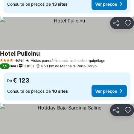
Consulte os preços de
13 sites
Ver preços
Partilhar
Ad
Hotel Pulicinu
Ver preços
Hotel
Vistas panorâmicas da baía e do arquipélago
Ver preços
4 Estrelas
7,9
Boa
1.183
a 5.1 km de Marina di Porto Cervo
€ 123
De
Consulte os preços de
10 sites
Ver preços
Partilhar
Ad