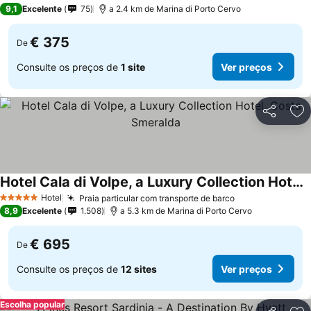
5 Estrelas
9,1
Excelente
75
a 2.4 km de Marina di Porto Cervo
€ 375
De
Consulte os preços de
1 site
Ver preços
Partilhar
Ad
Hotel Cala di Volpe, a Luxury Collection Hotel, Costa Smeralda
Ver preços
Hotel
Praia particular com transporte de barco
Ver preços
5 Estrelas
8,9
Excelente
1.508
a 5.3 km de Marina di Porto Cervo
€ 695
De
Consulte os preços de
12 sites
Ver preços
Escolha popular