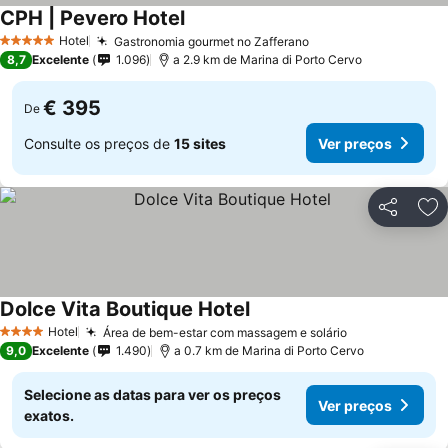
CPH | Pevero Hotel
Ver preços
Hotel
Gastronomia gourmet no Zafferano
Ver preços
5 Estrelas
8,7
Excelente
1.096
a 2.9 km de Marina di Porto Cervo
€ 395
De
Consulte os preços de
15 sites
Ver preços
Partilhar
Ad
Dolce Vita Boutique Hotel
Ver preços
Hotel
Área de bem-estar com massagem e solário
Ver preços
4 Estrelas
9,0
Excelente
1.490
a 0.7 km de Marina di Porto Cervo
Selecione as datas para ver os preços
Ver preços
exatos.