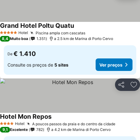
Grand Hotel Poltu Quatu
Ver preços
Hotel
Piscina ampla com cascatas
Ver preços
5 Estrelas
8,4
Muito boa
1.351
a 2.5 km de Marina di Porto Cervo
€ 1.410
De
Consulte os preços de
5 sites
Ver preços
Partilhar
Ad
Hotel Mon Repos
Ver preços
Hotel
A poucos passos da praia e do centro da cidade
Ver preço
4 Estrelas
9,1
Excelente
782
a 4.2 km de Marina di Porto Cervo