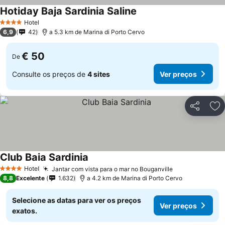
Hotiday Baja Sardinia Saline
Ver preços
Hotel
4 Estrelas
6,9
42
a 5.3 km de Marina di Porto Cervo
€ 50
De
Consulte os preços de
4 sites
Ver preços
Partilhar
Ad
Club Baia Sardinia
Ver preços
Hotel
Jantar com vista para o mar no Bouganville
Ver preços
4 Estrelas
8,8
Excelente
1.632
a 4.2 km de Marina di Porto Cervo
Selecione as datas para ver os preços
Ver preços
exatos.