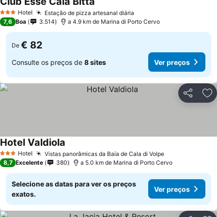
Club Esse Cala Bitta
Ver preços
Hotel
Estação de pizza artesanal diária
Ver preços
3 Estrelas
7,6
Boa
3.514
a 4.9 km de Marina di Porto Cervo
€ 82
De
Consulte os preços de
8 sites
Ver preços
Partilhar
Ad
Hotel Valdiola
Ver preços
Hotel
Vistas panorâmicas da Baía de Cala di Volpe
Ver preços
3 Estrelas
8,7
Excelente
380
a 5.0 km de Marina di Porto Cervo
Selecione as datas para ver os preços
Ver preços
exatos.