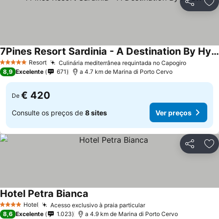
Partilhar
Ad
7Pines Resort Sardinia - A Destination By Hyatt
Ver preços
Resort
Culinária mediterrânea requintada no Capogiro
Ver preç
5 Estrelas
8,9
Excelente
671
a 4.7 km de Marina di Porto Cervo
€ 420
De
Consulte os preços de
8 sites
Ver preços
Partilhar
Ad
Hotel Petra Bianca
Ver preços
Hotel
Acesso exclusivo à praia particular
Ver preços
4 Estrelas
8,6
Excelente
1.023
a 4.9 km de Marina di Porto Cervo