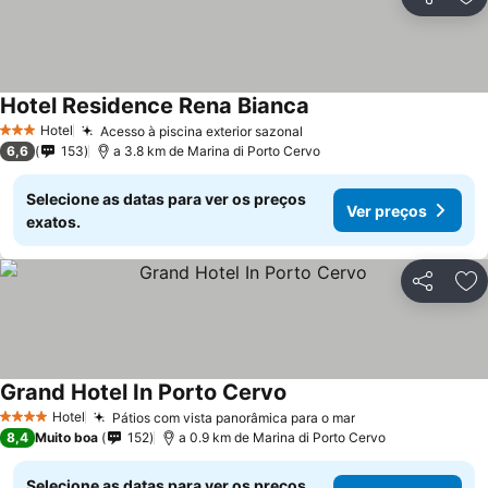
Partilhar
Ad
Hotel Residence Rena Bianca
Ver preços
Hotel
Acesso à piscina exterior sazonal
Ver preços
3 Estrelas
6,6
153
a 3.8 km de Marina di Porto Cervo
Selecione as datas para ver os preços
Ver preços
exatos.
Partilhar
Ad
Grand Hotel In Porto Cervo
Ver preços
Hotel
Pátios com vista panorâmica para o mar
Ver preços
4 Estrelas
8,4
Muito boa
152
a 0.9 km de Marina di Porto Cervo
Selecione as datas para ver os preços