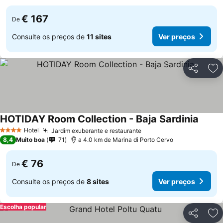
€ 167
De
Consulte os preços de
11 sites
Ver preços
Partilhar
Ad
HOTIDAY Room Collection - Baja Sardinia
Ver pr
Hotel
Jardim exuberante e restaurante
Ver preços
4 Estrelas
8,4
Muito boa
71
a 4.0 km de Marina di Porto Cervo
€ 76
De
Consulte os preços de
8 sites
Ver preços
Escolha popular
Partilhar
Ad