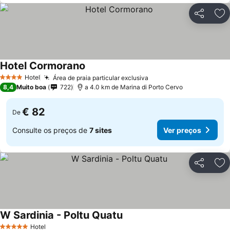
Partilhar
Ad
Hotel Cormorano
Ver preços
Hotel
Área de praia particular exclusiva
Ver preços
4 Estrelas
8,4
Muito boa
722
a 4.0 km de Marina di Porto Cervo
€ 82
De
Consulte os preços de
7 sites
Ver preços
Partilhar
Ad
W Sardinia - Poltu Quatu
Ver preços
Hotel