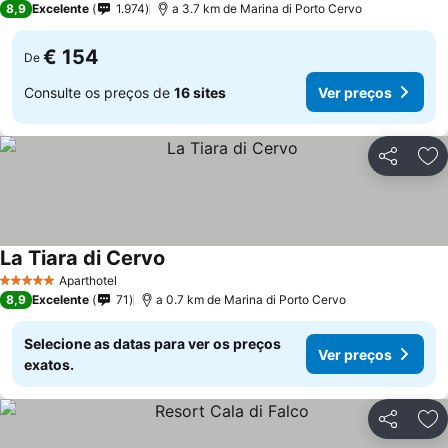
8,9
Excelente
1.974
a 3.7 km de Marina di Porto Cervo
€ 154
De
Consulte os preços de
16 sites
Ver preços
Partilhar
Ad
La Tiara di Cervo
Ver preços
Aparthotel
5 Estrelas
8,9
Excelente
71
a 0.7 km de Marina di Porto Cervo
Selecione as datas para ver os preços
Ver preços
exatos.
Partilhar
Ad