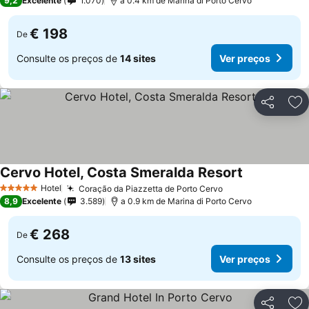
9,2
Excelente
1.070
a 0.4 km de Marina di Porto Cervo
€ 198
De
Consulte os preços de
14 sites
Ver preços
Partilhar
Ad
Cervo Hotel, Costa Smeralda Resort
Ver preços
Hotel
Coração da Piazzetta de Porto Cervo
Ver preços
5 Estrelas
8,9
Excelente
3.589
a 0.9 km de Marina di Porto Cervo
€ 268
De
Consulte os preços de
13 sites
Ver preços