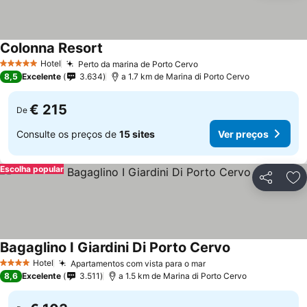
Colonna Resort
Ver preços
Hotel
Perto da marina de Porto Cervo
Ver preços
5 Estrelas
8,5
Excelente
3.634
a 1.7 km de Marina di Porto Cervo
€ 215
De
Consulte os preços de
15 sites
Ver preços
Escolha popular
Partilhar
Ad
Bagaglino I Giardini Di Porto Cervo
Ver preços
Hotel
Apartamentos com vista para o mar
Ver preços
4 Estrelas
8,6
Excelente
3.511
a 1.5 km de Marina di Porto Cervo