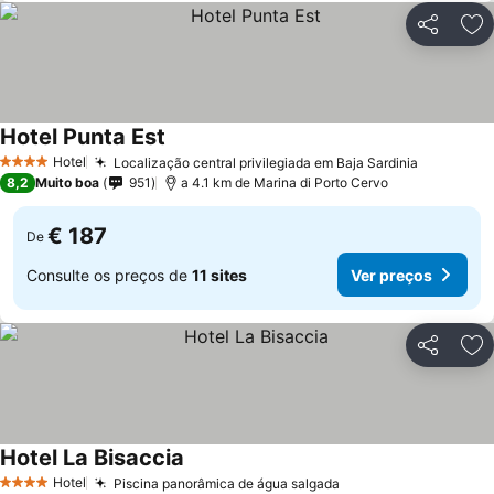
Partilhar
Ad
Hotel Punta Est
Ver preços
Hotel
Localização central privilegiada em Baja Sardinia
Ver preç
4 Estrelas
8,2
Muito boa
951
a 4.1 km de Marina di Porto Cervo
€ 187
De
Consulte os preços de
11 sites
Ver preços
Partilhar
Ad
Hotel La Bisaccia
Ver preços
Hotel
Piscina panorâmica de água salgada
Ver preços
4 Estrelas