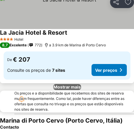
Partilhar
Ad
La Jacia Hotel & Resort
Ver preços
Hotel
4 Estrelas
8,7
Excelente
772
a 3.9 km de Marina di Porto Cervo
€ 207
De
Consulte os preços de
7 sites
Ver preços
Mostrar mais
Os preços e a disponibilidade que recebemos dos sites de reserva
mudam frequentemente. Como tal, pode haver diferenças entre as
ofertas que consulta no trivago e os preços que estão disponíveis
nos sites de reserva.
Marina di Porto Cervo (Porto Cervo, Itália)
Contacto