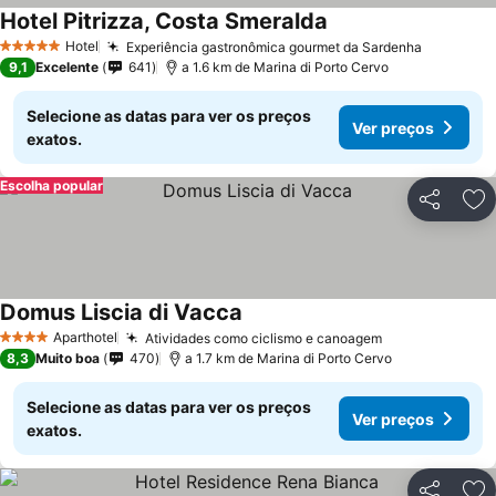
Hotel Pitrizza, Costa Smeralda
Ver preços
Hotel
Experiência gastronômica gourmet da Sardenha
Ver preç
5 Estrelas
9,1
Excelente
641
a 1.6 km de Marina di Porto Cervo
Selecione as datas para ver os preços
Ver preços
exatos.
Escolha popular
Partilhar
Ad
Domus Liscia di Vacca
Ver preços
Aparthotel
Atividades como ciclismo e canoagem
Ver preços
4 Estrelas
8,3
Muito boa
470
a 1.7 km de Marina di Porto Cervo
Selecione as datas para ver os preços
Ver preços
exatos.