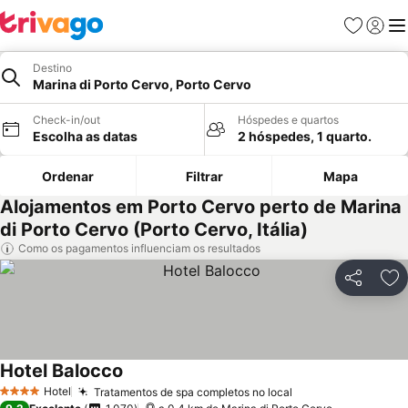
Favoritos
Iniciar
Me
Destino
Marina di Porto Cervo, Porto Cervo
Check-in/out
Hóspedes e quartos
Escolha as datas
2 hóspedes, 1 quarto.
Ordenar
Filtrar
Mapa
Alojamentos em Porto Cervo perto de Marina
di Porto Cervo (Porto Cervo, Itália)
Como os pagamentos influenciam os resultados
Partilhar
Ad
Hotel Balocco
Ver preços
Hotel
Tratamentos de spa completos no local
Ver preços
4 Estrelas