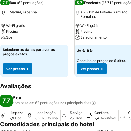
7,7
8,7
Boa
(
62 pontuações
)
Excelente
(
15.712 pontuaçõ
Madrid, Espanha
a 2.8 km de Estádio Santiago
Bernabeu
Wi-Fi grátis
Wi-Fi grátis
Piscina
Piscina
Spa
Estacionamento
Ver preços
Ver preços
Selecione as datas para ver os
€ 85
de
preços exatos.
Consulte os preços de
8 sites
Ver preços
Ver preços
Avaliações
Boa
7,7
com base em 62 pontuações nos principais
sites
Limpeza
Localização
Serviço
Conforto
C
7,9
Boa
8,2
Muito boa
7,7
Boa
7,4
Aceitável
7
Comodidades principais do hotel