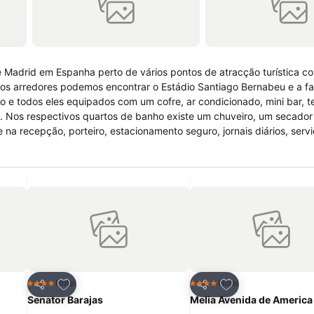
e Madrid em Espanha perto de vários pontos de atracção turística 
os arredores podemos encontrar o Estádio Santiago Bernabeu e a f
 e todos eles equipados com um cofre, ar condicionado, mini bar, te
ne. Nos respectivos quartos de banho existe um chuveiro, um secador
 na recepção, porteiro, estacionamento seguro, jornais diários, serv
ência médica disponível, serviço de quartos 24 horas, salas para
e animais de estimação.
itos
Adicionar aos favoritos
Adicionar aos fav
Hotel
Hotel
4 Estrelas
4 Estrelas
Partilhar
Partilhar
Senator Barajas
Melia Avenida de America