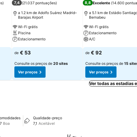
7,4
8,8
es
)
(
21.037 pontuações
)
Excelente
(
14.600 pontu
a 1.2 km de Adolfo Suárez Madrid–
a 5.1 km de Estádio Santiag
Barajas Airport
Bernabeu
Wi-Fi grátis
Wi-Fi grátis
Piscina
Estacionamento
Estacionamento
A/C
Ver preços
Ver preços
€ 53
€ 92
de
de
Consulte os preços de
20 sites
Consulte os preços de
15 site
Ver preços
Ver preços
Ver todas as estadias
omodidades
Qualidade-preço
,7
Boa
7,1
Aceitável