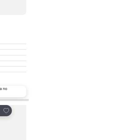
a no
Adicionar aos favoritos
Adicionar aos favor
tilhar
Partilhar