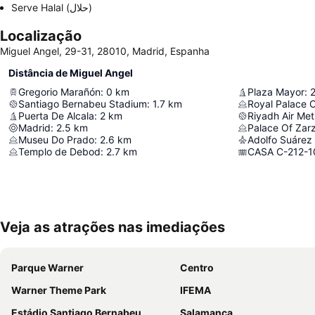
Serve Halal (حلال)
Localização
Miguel Angel, 29-31, 28010, Madrid, Espanha
Distância de Miguel Angel
Gregorio Marañón
:
0
km
Plaza Mayor
:
2
Santiago Bernabeu Stadium
:
1.7
km
Royal Palace 
Puerta De Alcala
:
2
km
Riyadh Air Met
Madrid
:
2.5
km
Palace Of Zar
Museu Do Prado
:
2.6
km
Adolfo Suárez 
Templo de Debod
:
2.7
km
CASA C-212-1
Veja as atrações nas imediações
Parque Warner
Centro
Warner Theme Park
IFEMA
Estádio Santiago Bernabeu
Salamanca