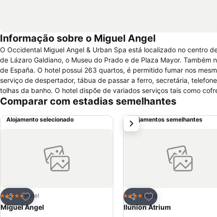
Informação sobre o Miguel Angel
O Occidental Miguel Angel & Urban Spa está localizado no centro d
de Lázaro Galdiano, o Museu do Prado e de Plaza Mayor. Também n
de España. O hotel possui 263 quartos, é permitido fumar nos mesmo
serviço de despertador, tábua de passar a ferro, secretária, telefo
tolhas da banho. O hotel dispõe de variados serviços tais como cofre
Comparar com estadias semelhantes
câmbio, acesso à internet nas áreas públicas, serviço de SPA, assist
conferências/reuniões, entre outros.O hotel não permite a entrada d
Alojamento selecionado
Alojamentos semelhantes
próximo
Adicionar aos favoritos
Adicionar aos favor
Hotel
Hotel
5 Estrelas
4 Estrelas
Partilhar
Partilhar
Miguel Angel
Ilunion Atrium