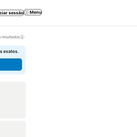
Menu
iciar sessão
 resultados
s exatos.