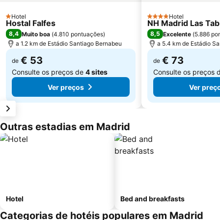
Hotel
Hotel
1 Estrelas
4 Estrelas
Hostal Falfes
NH Madrid Las Tab
8,4
8,5
Muito boa
(
4.810 pontuações
)
Excelente
(
5.886 po
a 1.2 km de Estádio Santiago Bernabeu
a 5.4 km de Estádio S
€ 53
€ 73
de
de
Consulte os preços de
4 sites
Consulte os preços 
Ver preços
Ver preç
Outras estadias em Madrid
Hotel
Bed and breakfasts
Categorias de hotéis populares em Madrid