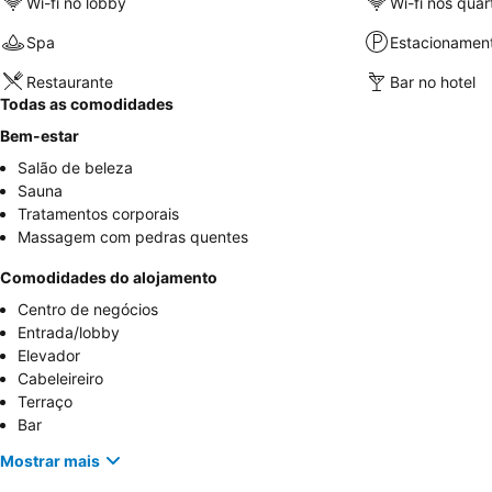
Wi-fi no lobby
Wi-fi nos quar
Spa
Estacionamen
Restaurante
Bar no hotel
Todas as comodidades
Bem-estar
Salão de beleza
Sauna
Tratamentos corporais
Massagem com pedras quentes
Comodidades do alojamento
Centro de negócios
Entrada/lobby
Elevador
Cabeleireiro
Terraço
Bar
Mostrar mais