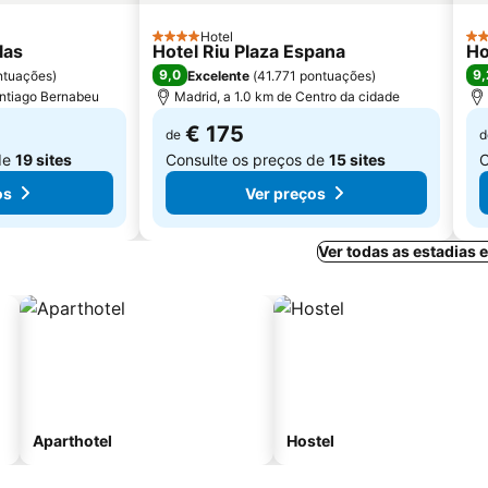
Hotel
4 Estrelas
4 E
las
Hotel Riu Plaza Espana
Ho
9,0
9,
ntuações
)
Excelente
(
41.771 pontuações
)
antiago Bernabeu
Madrid, a 1.0 km de Centro da cidade
€ 175
de
d
de
19 sites
Consulte os preços de
15 sites
C
os
Ver preços
Ver todas as estadias
Aparthotel
Hostel