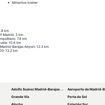
Alimentos kosher
.8
km
Of Madrid
:
3
km
ropolitano
:
7.8
km
zuela
:
10.6
km
Madrid-Barajas Airport
:
12.3
km
00
:
13.2
km
Ampliar mapa
Adolfo Suárez Madrid–Barajas Airport
Aeroporto de Madrid-B
Grande Via
Porta do Sol
Atocha
Estación Sur