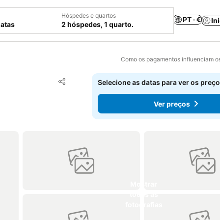
Hóspedes e quartos
PT · €
In
datas
2 hóspedes, 1 quarto.
Como os pagamentos influenciam os
Adicionar aos favoritos
Selecione as datas para ver os preço
Partilhar
Ver preços