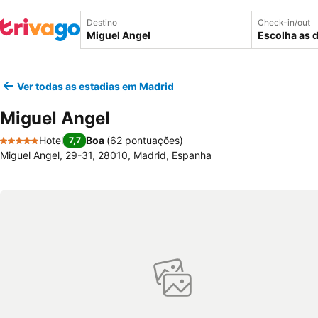
Destino
Check-in/out
Escolha as 
Ver todas as estadias em Madrid
Miguel Angel
Hotel
Boa
(
62 pontuações
)
7,7
5 Estrelas
Miguel Angel, 29-31, 28010, Madrid, Espanha