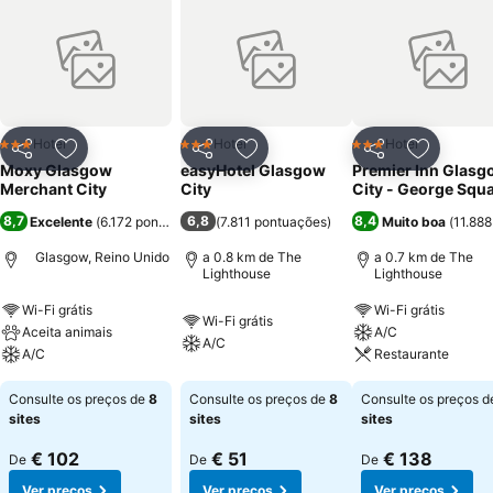
Hotel
Hotel
Hotel
3 Estrelas
3 Estrelas
3 Estrelas
Partilhar
Adicionar aos favoritos
Partilhar
Adicionar aos favoritos
Partilhar
Adicionar
Moxy Glasgow
easyHotel Glasgow
Premier Inn Glasg
Merchant City
City
City - George Squ
8,7
6,8
8,4
Excelente
(
6.172 pontuações
)
(
7.811 pontuações
)
Muito boa
(
11.88
Glasgow, Reino Unido
a 0.8 km de The
a 0.7 km de The
Lighthouse
Lighthouse
Wi-Fi grátis
Wi-Fi grátis
Wi-Fi grátis
Aceita animais
A/C
A/C
A/C
Restaurante
Consulte os preços de
8
Consulte os preços de
8
Consulte os preços 
sites
sites
sites
€ 102
€ 51
€ 138
De
De
De
Ver preços
Ver preços
Ver preços