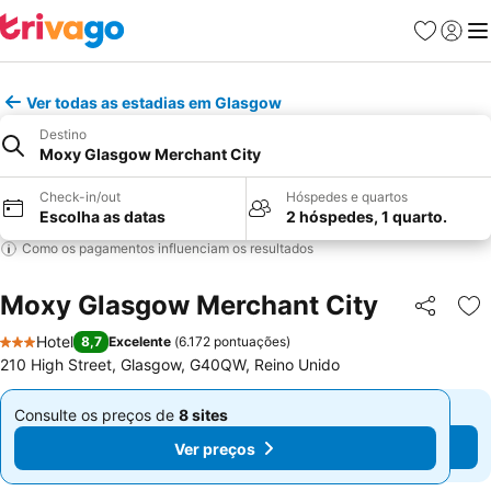
Favoritos
Iniciar
Me
Ver todas as estadias em Glasgow
Destino
Moxy Glasgow Merchant City
Check-in/out
Hóspedes e quartos
Escolha as datas
2 hóspedes, 1 quarto.
Como os pagamentos influenciam os resultados
Moxy Glasgow Merchant City
Partilhar
Ad
Hotel
8,7
Excelente
(
6.172 pontuações
)
3 Estrelas
210 High Street, Glasgow, G40QW, Reino Unido
Consulte os preços de
8 sites
Consulte os preços de
8 sites
De
De
Ver preços
Ver preços
€ 102
€ 102