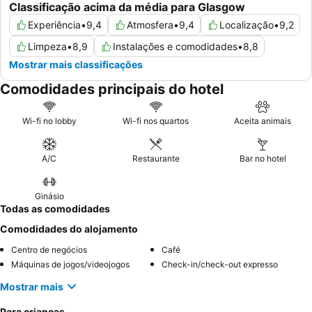
Classificação acima da média para Glasgow
Experiência
•
9,4
Atmosfera
•
9,4
Localização
•
9,2
Limpeza
•
8,9
Instalações e comodidades
•
8,8
Mostrar mais classificações
Comodidades principais do hotel
Wi-fi no lobby
Wi-fi nos quartos
Aceita animais
A/C
Restaurante
Bar no hotel
Ginásio
Todas as comodidades
Comodidades do alojamento
Centro de negócios
Café
Máquinas de jogos/videojogos
Check-in/check-out expresso
Mostrar mais
Para crianças