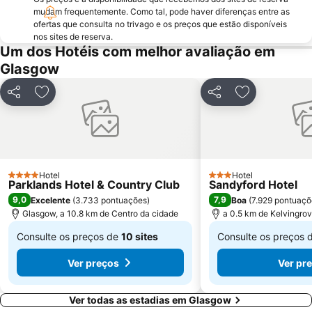
mudam frequentemente. Como tal, pode haver diferenças entre as
ofertas que consulta no trivago e os preços que estão disponíveis
nos sites de reserva.
Um dos Hotéis com melhor avaliação em
Glasgow
Partilhar
Adicionar aos favoritos
Partilhar
Adicionar aos
Hotel
Hotel
4 Estrelas
3 Estrelas
Parklands Hotel & Country Club
Sandyford Hotel
9,0
7,9
Excelente
(
3.733 pontuações
)
Boa
(
7.929 pontuaçõ
Glasgow, a 10.8 km de Centro da cidade
a 0.5 km de Kelvingro
Consulte os preços de
10 sites
Consulte os preços 
De
De
Ver preços
Ver pr
€ 142
€ 60
Ver todas as estadias em Glasgow