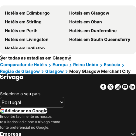
Hotéis em Edimburgo
Hotéis em Glasgow
Hotéis em Stirling
Hotéis em Oban
Hotéis em Perth
Hotéis em Dunfermline
Hotéis em Livingston
Hotéis em South Queensferry
Hotéis em Ingliston
Ver todas as estadias em Glasgow
Comparador de Hotéis
Europa
Reino Unido
Escócia
Região de Glasgow
Glasgow
Moxy Glasgow Merchant City
Facebook
Twitter
Insta
Yo
Selecione o seu país
Adicionar no Google
Encontre facilmente os nossos
resultados: adicione o trivago como
fonte preferencial no Google.
Empresa