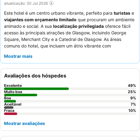
atualização: 30 Jul 2026
Este hotel é um centro urbano vibrante, perfeito para
turistas
e
viajantes com orçamento limitado
que procuram um ambiente
animado e social. A sua
localização privilegiada
oferece fácil
acesso às principais atrações de Glasgow, incluindo George
Square, Merchant City e a Catedral de Glasgow. As áreas
comuns do hotel, que incluem um átrio vibrante com
decorações ecléticas, uma mesa de bilhar e uma cabine
Mostrar mais
fotográfica, oferecem comodidades emocionantes para os
hóspedes. Os funcionários recebem consistentemente muitos
elogios pela sua simpatia e prestabilidade excecionais, e o
Avaliações dos hóspedes
buffet de pequeno-almoço
oferece uma boa seleção de
opções quentes e continentais. Para uma estadia mais tranquila,
Excelente
49
%
os hóspedes podem solicitar um quarto virado para o jardim.
Muito boa
25
%
Boa
9
%
Aceitável
7
%
Fraca
10
%
Mostrar avaliações