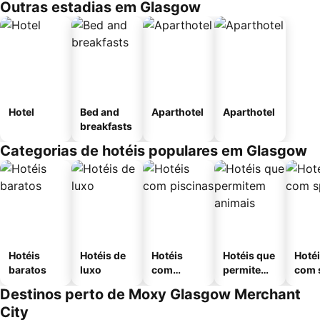
Outras estadias em Glasgow
Hotel
Bed and
Aparthotel
Aparthotel
breakfasts
Categorias de hotéis populares em Glasgow
Hotéis
Hotéis de
Hotéis
Hotéis que
Hoté
baratos
luxo
com
permitem
com 
piscinas
animais
Destinos perto de Moxy Glasgow Merchant
City