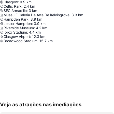
Glasgow
:
0.9
km
Celtic Park
:
2.4
km
SEC Armadillo
:
3
km
Museu E Galeria De Arte De Kelvingrove
:
3.3
km
Hampden Park
:
3.9
km
Lesser Hampden
:
3.9
km
Riverside Museum
:
4.2
km
Ibrox Stadium
:
4.4
km
Glasgow Airport
:
12.3
km
Broadwood Stadium
:
15.7
km
Veja as atrações nas imediações
Ampliar mapa