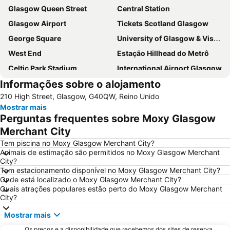
Glasgow Queen Street
Central Station
Glasgow Airport
Tickets Scotland Glasgow
George Square
University of Glasgow & Visitor Centre
West End
Estação Hillhead do Metrô
Celtic Park Stadium
International Airport Glasgow
Informações sobre o alojamento
Glasgow Prestwick Airport
Hampden Park
210 High Street, Glasgow, G40QW, Reino Unido
Victoria Park
Finnieston
Mostrar mais
Buchanan bus station
Scottish Exhibition and Conference Centre
Perguntas frequentes sobre Moxy Glasgow
Princes Square
Buchanan Street
Merchant City
Apple Store
Citizen's Theatre
Tem piscina no Moxy Glasgow Merchant City?
Animais de estimação são permitidos no Moxy Glasgow Merchant
Shawlands
Queen's Park
City?
Tem estacionamento disponível no Moxy Glasgow Merchant City?
Ibrox Stadium
Orchard Park
Onde está localizado o Moxy Glasgow Merchant City?
Blair Drummond Safari and Adventure Park
Quais atrações populares estão perto do Moxy Glasgow Merchant
City?
Mostrar mais
Os preços e a disponibilidade que recebemos dos sites de reserva