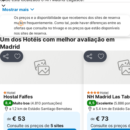
Caja Mágica
Museu Nacional do Prado
Mostrar mais
Chamberí
Villaverde
Os preços e a disponibilidade que recebemos dos sites de reserva
Calle Serrano
Casino Gran Vía
mudam frequentemente. Como tal, pode haver diferenças entre as
ofertas que consulta no trivago e os preços que estão disponíveis
Praça da Espanha
San Blas
nos sites de reserva.
Praça de touros das Ventas
Ibiza
Um dos Hotéis com melhor avaliação em
Madrid
Atocha Metro Station
Sol
Carabanchel
Malasaña
Partilhar
Adicionar aos favoritos
Partilhar
Adicionar aos
Gran Vía Metro Station
Retiro
Goya
Aeropuerto
Metropolitano Club Deportivo
Circuito del Jarama
Sol Metro Station
Paseo de la Castellana
Hotel
Hotel
1 Estrelas
4 Estrelas
Hostal Falfes
Tetuán
Praça da Cibeles
NH Madrid Las Tab
8,4
8,5
Muito boa
(
4.810 pontuações
)
Excelente
(
5.886 po
Centro Comercial Gran Vía de Hortaleza
Santiago Bernabéu Metro Station
a 1.2 km de Estádio Santiago Bernabeu
a 5.4 km de Estádio S
€ 53
€ 73
de
de
Consulte os preços de
5 sites
Consulte os preços 