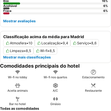
Boa
16
%
Aceitável
6
%
Fraca
6
%
Mostrar avaliações
Classificação acima da média para Madrid
Atmosfera
•
10
Localização
•
9,4
Serviço
•
8,6
Limpeza
•
8,5
Wi-fi
•
8,5
Mostrar mais classificações
Comodidades principais do hotel
Wi-fi no lobby
Wi-fi nos quartos
Estacionamento
Aceita animais
A/C
Restaurante
Bar no hotel
Ginásio
Todas as comodidades