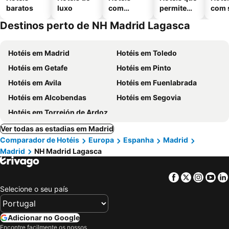
baratos
luxo
com
permitem
com 
piscinas
animais
Destinos perto de NH Madrid Lagasca
Hotéis em Madrid
Hotéis em Toledo
Hotéis em Getafe
Hotéis em Pinto
Hotéis em Avila
Hotéis em Fuenlabrada
Hotéis em Alcobendas
Hotéis em Segovia
Hotéis em Torrejón de Ardoz
Ver todas as estadias em Madrid
Comparador de Hotéis
Europa
Espanha
Madrid
Madrid
NH Madrid Lagasca
Facebook
Twitter
Insta
Yo
Selecione o seu país
Adicionar no Google
Encontre facilmente os nossos