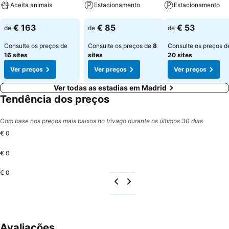
Aceita animais
Estacionamento
Estacionamento
Ver preços
Ver preços
Ver preços
€ 163
€ 85
€ 53
de
de
de
Consulte os preços de
Consulte os preços de
8
Consulte os preços d
16 sites
sites
20 sites
Ver preços
Ver preços
Ver preços
Ver todas as estadias em Madrid
Tendência dos preços
Com base nos preços mais baixos no trivago durante os últimos 30 dias
€ 0
€ 0
€ 0
Avaliações