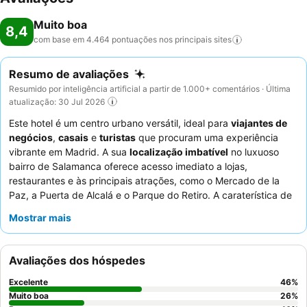
Muito boa
8,4
com base em 4.464 pontuações nos principais
sites
Resumo de avaliações
Resumido por inteligência artificial a partir de 1.000+ comentários · Última
atualização: 30 Jul 2026
Este hotel é um centro urbano versátil, ideal para
viajantes de
negócios
,
casais
e
turistas
que procuram uma experiência
vibrante em Madrid. A sua
localização imbatível
no luxuoso
bairro de Salamanca oferece acesso imediato a lojas,
restaurantes e às principais atrações, como o Mercado de la
Paz, a Puerta de Alcalá e o Parque do Retiro. A caraterística de
destaque do hotel é o seu
delicioso, completo e variado buffet
Mostrar mais
de pequeno-almoço
, que oferece uma vasta seleção, incluindo
fruta fresca e café de qualidade. Os hóspedes elogiam
consistentemente os
funcionários e o serviço
atenciosos e
Avaliações dos hóspedes
prestáveis, particularmente a eficiente equipa da receção. Para
uma estadia mais tranquila, os hóspedes devem considerar
Excelente
46
%
pedir um quarto virado para o jardim.
Muito boa
26
%