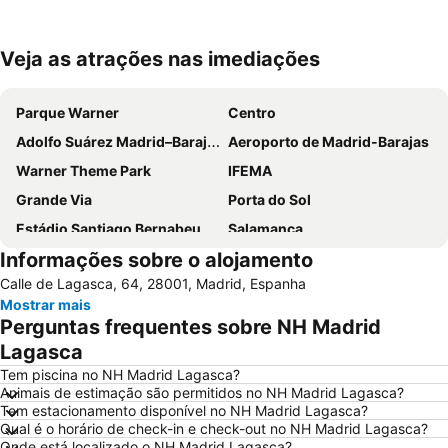
Veja as atrações nas imediações
Ampliar mapa
Parque Warner
Centro
Adolfo Suárez Madrid–Barajas Airport
Aeroporto de Madrid-Barajas
Warner Theme Park
IFEMA
Grande Via
Porta do Sol
Estádio Santiago Bernabeu
Salamanca
Informações sobre o alojamento
Atocha
Estación Sur
Calle de Lagasca, 64, 28001, Madrid, Espanha
Estadio Metropolitano Metro Station
Barajas
Mostrar mais
Metropolitano Metro Station
Chamartín
Perguntas frequentes sobre NH Madrid
Estação de Atocha
Praça Central /maior
Lagasca
De Chueca
Madrid
Tem piscina no NH Madrid Lagasca?
Animais de estimação são permitidos no NH Madrid Lagasca?
Madrid Arena
Parque de Atracciones de Madrid
Tem estacionamento disponível no NH Madrid Lagasca?
Qual é o horário de check-in e check-out no NH Madrid Lagasca?
Parque Retiro
Palacio de Vistalegre
Onde está localizado o NH Madrid Lagasca?