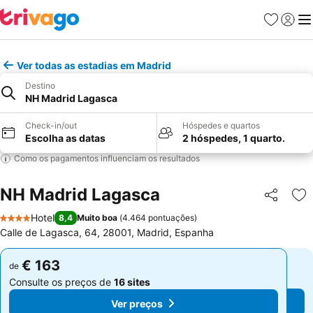
Favoritos
Iniciar
Me
Ver todas as estadias em Madrid
Destino
NH Madrid Lagasca
Check-in/out
Hóspedes e quartos
Escolha as datas
2 hóspedes, 1 quarto.
Como os pagamentos influenciam os resultados
NH Madrid Lagasca
Partilhar
Ad
Hotel
8,4
Muito boa
(
4.464 pontuações
)
4 Estrelas
Calle de Lagasca, 64, 28001, Madrid, Espanha
€ 163
€ 163
de
de
Consulte os preços de
16 sites
Consulte os preços de
16 sites
Ver preços
Ver preços