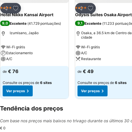
Adicionar aos favoritos
Adicionar aos favor
Hotel
Hotel
4 Estrelas
4 Estrelas
Partilhar
Partilhar
Hotel Nikko Kansai Airport
Odysis Suites Osaka Airport
9,0
9,1
Excelente
(
41.729 pontuações
)
Excelente
(
11.233 pontuaçõ
Izumisano, Japão
Osaka, a 36.5 km de Centro da
cidade
Wi-Fi grátis
Wi-Fi grátis
Estacionamento
A/C
A/C
Restaurante
€ 76
€ 49
de
de
Consulte os preços de
6 sites
Consulte os preços de
6 sites
Ver preços
Ver preços
Tendência dos preços
Com base nos preços mais baixos no trivago durante os últimos 30 
€ 0