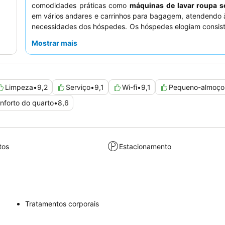
comodidades práticas como
máquinas de lavar roupa se
em vários andares e carrinhos para bagagem, atendendo 
necessidades dos hóspedes. Os hóspedes elogiam consis
a excecional prestabilidade do pessoal e o buffet d
Mostrar mais
almoço diversificado e de alta qualidade, que inc
japonesas e ocidentais. Para uma experiência verda
tranquila, os hóspedes devem considerar solicitar um 
insonorização
eficaz para garantir uma estadia silenciosa
Limpeza
•
9,2
Serviço
•
9,1
Wi-fi
•
9,1
Pequeno-almoço
nforto do quarto
•
8,6
tos
Estacionamento
Tratamentos corporais