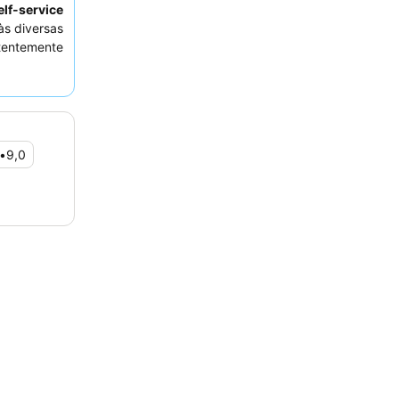
lf-service
às diversas
tentemente
e pequeno-
lui opções
deiramente
quarto com
.
•
9,0