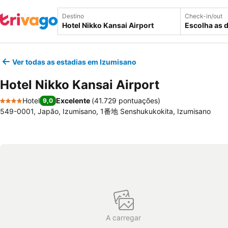
Destino
Check-in/out
Escolha as 
Ver todas as estadias em Izumisano
Hotel Nikko Kansai Airport
Hotel
Excelente
(
41.729 pontuações
)
9,0
4 Estrelas
549-0001, Japão, Izumisano, 1番地 Senshukukokita, Izumisano
A carregar