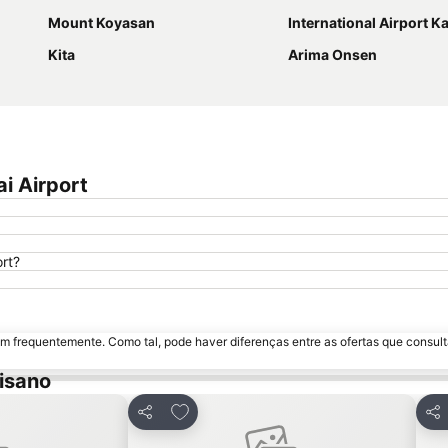
Mount Koyasan
International Airport K
Kita
Arima Onsen
i Airport
ort?
m frequentemente. Como tal, pode haver diferenças entre as ofertas que consult
isano
avoritos
Adicionar aos favoritos
Partilhar
Par