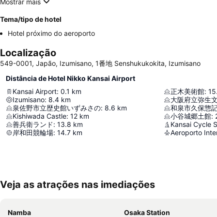
Mostrar mais
Tema/tipo de hotel
Hotel próximo do aeroporto
Localização
549-0001, Japão, Izumisano, 1番地 Senshukukokita, Izumisano
Distância de Hotel Nikko Kansai Airport
Kansai Airport
:
0.1
km
正木美術館
:
15
Izumisano
:
8.4
km
大阪府立弥生
泉佐野市立歴史館いずみさの
:
8.6
km
和泉市久保惣
Kishiwada Castle
:
12
km
小谷城郷土館
:
善兵衛ランド
:
13.8
km
Kansai Cycle 
岸和田競輪場
:
14.7
km
Aeroporto Inte
Veja as atrações nas imediações
Namba
Osaka Station