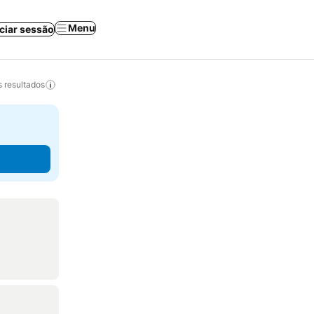
Menu
iciar sessão
 resultados