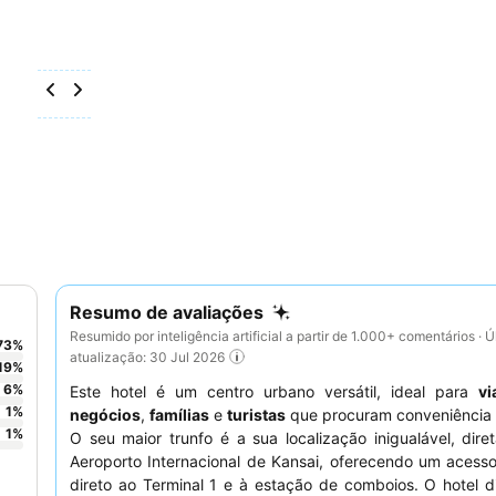
Resumo de avaliações
Resumido por inteligência artificial a partir de 1.000+ comentários · Ú
73
%
atualização: 30 Jul 2026
19
%
6
%
Este hotel é um centro urbano versátil, ideal para
vi
1
%
negócios
,
famílias
e
turistas
que procuram conveniência 
1
%
O seu maior trunfo é a sua localização inigualável, dir
Aeroporto Internacional de Kansai, oferecendo um acess
direto ao Terminal 1 e à estação de comboios. O hotel di