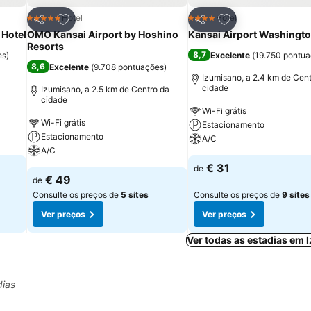
itos
Adicionar aos favoritos
Adicionar aos fav
Hotel
Hotel
5 Estrelas
4 Estrelas
Partilhar
Partilhar
 Hotel
OMO Kansai Airport by Hoshino
Kansai Airport Washingto
Resorts
8,7
es
)
Excelente
(
19.750 pontu
8,6
Excelente
(
9.708 pontuações
)
Izumisano, a 2.4 km de Cent
cidade
Izumisano, a 2.5 km de Centro da
cidade
Wi-Fi grátis
Wi-Fi grátis
Estacionamento
Estacionamento
A/C
A/C
€ 31
de
€ 49
de
Consulte os preços de
5 sites
Consulte os preços de
9 sites
Ver preços
Ver preços
Ver todas as estadias em
dias