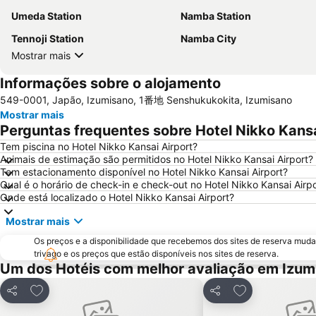
Umeda Station
Namba Station
Tennoji Station
Namba City
Mostrar mais
Informações sobre o alojamento
549-0001, Japão, Izumisano, 1番地 Senshukukokita, Izumisano
Mostrar mais
Perguntas frequentes sobre Hotel Nikko Kansa
Tem piscina no Hotel Nikko Kansai Airport?
Animais de estimação são permitidos no Hotel Nikko Kansai Airport?
Tem estacionamento disponível no Hotel Nikko Kansai Airport?
Qual é o horário de check-in e check-out no Hotel Nikko Kansai Airp
Onde está localizado o Hotel Nikko Kansai Airport?
Mostrar mais
Os preços e a disponibilidade que recebemos dos sites de reserva muda
trivago e os preços que estão disponíveis nos sites de reserva.
Um dos Hotéis com melhor avaliação em Izum
Adicionar aos favoritos
Adicionar aos f
Partilhar
Partilhar