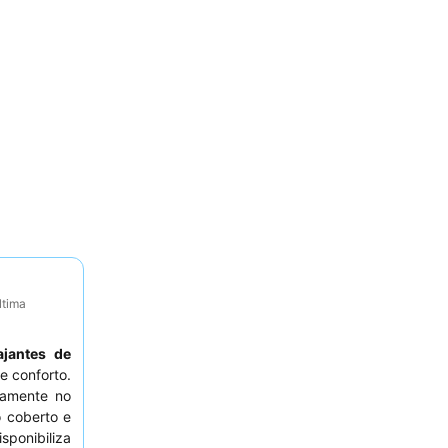
ltima
ajantes de
e conforto.
etamente no
o coberto e
sponibiliza