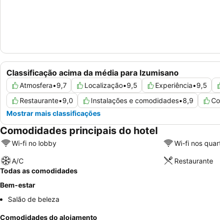
Classificação acima da média para Izumisano
Atmosfera
•
9,7
Localização
•
9,5
Experiência
•
9,5
Restaurante
•
9,0
Instalações e comodidades
•
8,9
Co
Mostrar mais classificações
Comodidades principais do hotel
Wi-fi no lobby
Wi-fi nos quar
A/C
Restaurante
Todas as comodidades
Bem-estar
Salão de beleza
Comodidades do alojamento