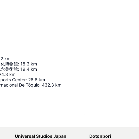
.2
km
文化博物館
:
18.3
km
記念美術館
:
19.4
km
24.3
km
Sports Center
:
26.6
km
rnacional De Tóquio
:
432.3
km
Ampliar mapa
Universal Studios Japan
Dotonbori