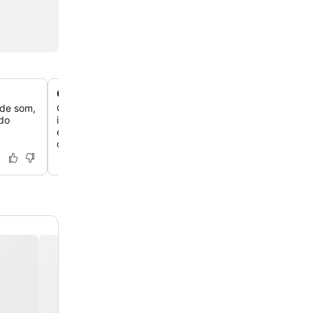
Comodidades atenciosas no quarto
 de som,
Os quartos são equipados com uma variedade de como
 do
incluindo produtos de higiene pessoal da marca Pola, pi
escovas de dente de cores diferentes, garantindo uma 
confortável.