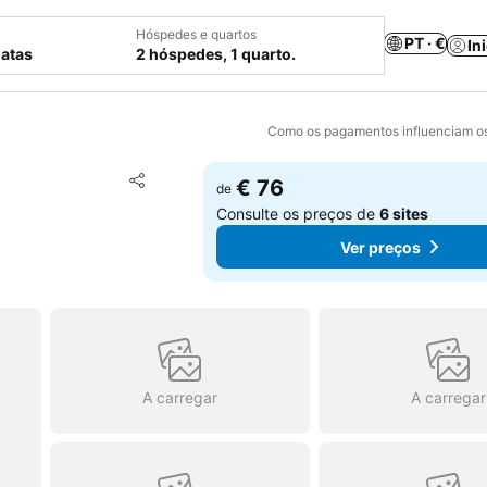
Hóspedes e quartos
PT · €
In
datas
2 hóspedes, 1 quarto.
Como os pagamentos influenciam os
Adicionar aos favoritos
€ 76
de
Partilhar
Consulte os preços de
6 sites
Ver preços
A carregar
A carregar