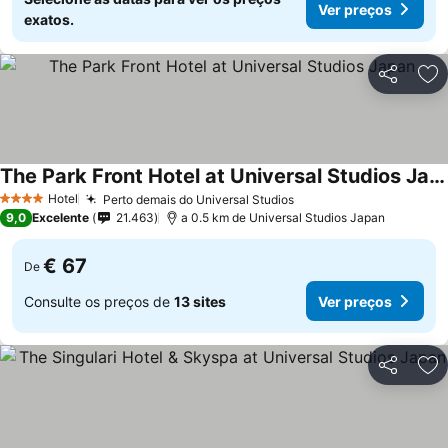
Ver preços
exatos.
Partilhar
Ad
The Park Front Hotel at Universal Studios Japan
Hotel
Perto demais do Universal Studios
4 Estrelas
9,0
Excelente
21.463
a 0.5 km de Universal Studios Japan
€ 67
De
Consulte os preços de
13 sites
Ver preços
Partilhar
Ad