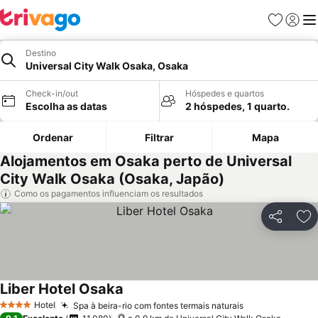
Favoritos
Iniciar
Me
Destino
Universal City Walk Osaka, Osaka
Check-in/out
Hóspedes e quartos
Escolha as datas
2 hóspedes, 1 quarto.
Ordenar
Filtrar
Mapa
Alojamentos em Osaka perto de Universal
City Walk Osaka (Osaka, Japão)
Como os pagamentos influenciam os resultados
Partilhar
Ad
Liber Hotel Osaka
Hotel
Spa à beira-rio com fontes termais naturais
4 Estrelas