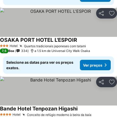
Partilhar
Ad
OSAKA PORT HOTEL L'ESPOIR
Hotel
Quartos tradicionais japoneses com tatami
3 Estrelas
7,5
Boa
334
a 1.5 km de Universal City Walk Osaka
Selecione as datas para ver os preços
Ver preços
exatos.
Partilhar
Ad
Bande Hotel Tenpozan Higashi
Hotel
Conceito de refúgio moderno à beira da baía
4 Estrelas