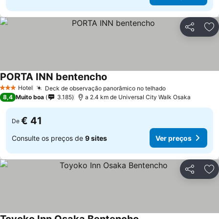
Partilhar
Ad
PORTA INN bentencho
Hotel
Deck de observação panorâmico no telhado
3 Estrelas
8,4
Muito boa
3.185
a 2.4 km de Universal City Walk Osaka
€ 41
De
Consulte os preços de
9 sites
Ver preços
Partilhar
Ad