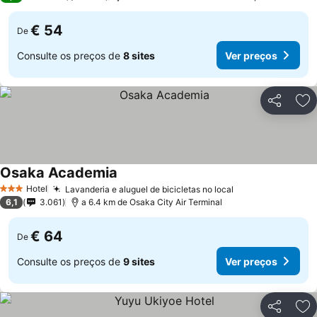
€ 54
De
Consulte os preços de
8 sites
Ver preços
Partilhar
Ad
Osaka Academia
Hotel
Lavanderia e aluguel de bicicletas no local
3 Estrelas
6,1
3.061
a 6.4 km de Osaka City Air Terminal
€ 64
De
Consulte os preços de
9 sites
Ver preços
Partilhar
Ad