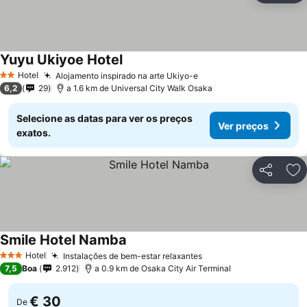
Yuyu Ukiyoe Hotel
Hotel
Alojamento inspirado na arte Ukiyo-e
2 Estrelas
6,2
29
a 1.6 km de Universal City Walk Osaka
Selecione as datas para ver os preços
Ver preços
exatos.
Partilhar
Ad
Smile Hotel Namba
Hotel
Instalações de bem-estar relaxantes
3 Estrelas
7,5
Boa
2.912
a 0.9 km de Osaka City Air Terminal
€ 30
De