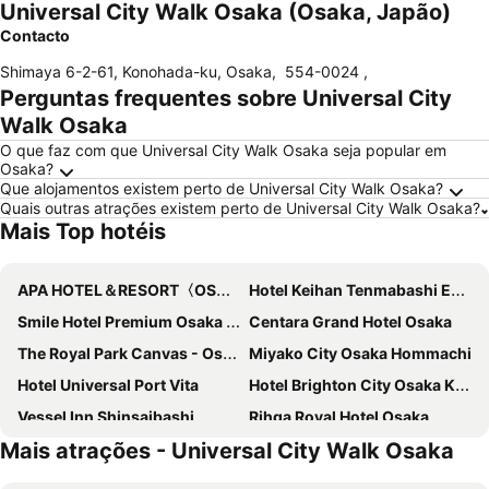
Universal City Walk Osaka (Osaka, Japão)
Contacto
Shimaya 6-2-61, Konohada-ku, Osaka
,
554-0024
,
Perguntas frequentes sobre Universal City
Walk Osaka
O que faz com que Universal City Walk Osaka seja popular em
Osaka?
Que alojamentos existem perto de Universal City Walk Osaka?
Quais outras atrações existem perto de Universal City Walk Osaka?
Mais Top hotéis
APA HOTEL＆RESORT〈OSAKA NAMBA EKIMAE TOWER〉
Hotel Keihan Tenmabashi Ekimae
Smile Hotel Premium Osaka Hommachi
Centara Grand Hotel Osaka
The Royal Park Canvas - Osaka Kitahama
Miyako City Osaka Hommachi
Hotel Universal Port Vita
Hotel Brighton City Osaka Kitahama
Vessel Inn Shinsaibashi
Rihga Royal Hotel Osaka
Mais atrações - Universal City Walk Osaka
Comfort Hotel Osaka Shinsaibashi
Hotel Monterey Grasmere Osaka
APA Hotel & Resort Osaka Umeda Eki Tower
Hotel Granvia Osaka