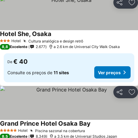
Partilhar
Ad
Hotel She, Osaka
Hotel
Cultura analógica e design retrô
3 Estrelas
8,8
Excelente
2.677
a 2.6 km de Universal City Walk Osaka
€ 40
De
Consulte os preços de
11 sites
Ver preços
Partilhar
Ad
Grand Prince Hotel Osaka Bay
Hotel
Piscina sazonal na cobertura
5 Estrelas
8,5
Excelente
8.349
a 3.5 km de Universal Studios Japan