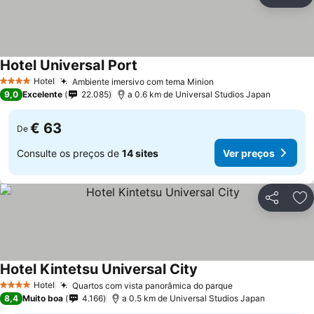
Partilhar
Ad
Hotel Universal Port
Hotel
Ambiente imersivo com tema Minion
4 Estrelas
9,0
Excelente
22.085
a 0.6 km de Universal Studios Japan
€ 63
De
Consulte os preços de
14 sites
Ver preços
Partilhar
Ad
Hotel Kintetsu Universal City
Hotel
Quartos com vista panorâmica do parque
4 Estrelas
8,4
Muito boa
4.166
a 0.5 km de Universal Studios Japan