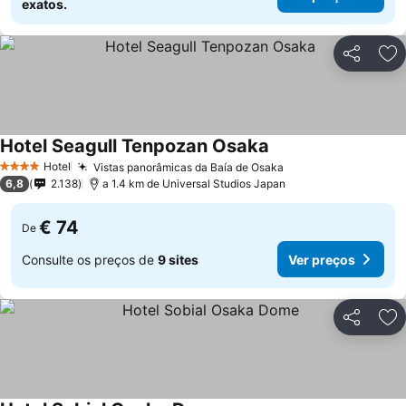
exatos.
Partilhar
Ad
Hotel Seagull Tenpozan Osaka
Hotel
Vistas panorâmicas da Baía de Osaka
4 Estrelas
6,8
2.138
a 1.4 km de Universal Studios Japan
€ 74
De
Consulte os preços de
9 sites
Ver preços
Partilhar
Ad