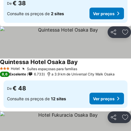
€ 38
De
Consulte os preços de
2 sites
Ver preços
Partilhar
Ad
Quintessa Hotel Osaka Bay
Hotel
Suítes espaçosas para famílias
3 Estrelas
8,6
Excelente
6.733
a 3.9 km de Universal City Walk Osaka
€ 48
De
Consulte os preços de
12 sites
Ver preços
Partilhar
Ad