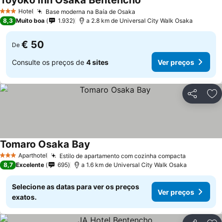
Toyoko Inn Osaka Bentencho
Hotel
Base moderna na Baía de Osaka
3 Estrelas
8,3
Muito boa
1.932
a 2.8 km de Universal City Walk Osaka
€ 50
De
Consulte os preços de
4 sites
Ver preços
Partilhar
Ad
Tomaro Osaka Bay
Aparthotel
Estilo de apartamento com cozinha compacta
3 Estrelas
8,7
Excelente
695
a 1.6 km de Universal City Walk Osaka
Selecione as datas para ver os preços
Ver preços
exatos.