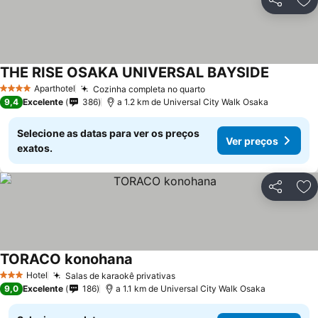
Partilhar
Ad
THE RISE OSAKA UNIVERSAL BAYSIDE
Aparthotel
Cozinha completa no quarto
4 Estrelas
9,4
Excelente
386
a 1.2 km de Universal City Walk Osaka
Selecione as datas para ver os preços
Ver preços
exatos.
Partilhar
Ad
TORACO konohana
Hotel
Salas de karaokê privativas
3 Estrelas
9,0
Excelente
186
a 1.1 km de Universal City Walk Osaka