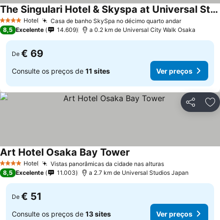
The Singulari Hotel & Skyspa at Universal Studios Japan
Hotel
Casa de banho SkySpa no décimo quarto andar
4 Estrelas
8,5
Excelente
14.609
a 0.2 km de Universal City Walk Osaka
€ 69
De
Consulte os preços de
11 sites
Ver preços
Partilhar
Ad
Art Hotel Osaka Bay Tower
Hotel
Vistas panorâmicas da cidade nas alturas
4 Estrelas
8,5
Excelente
11.003
a 2.7 km de Universal Studios Japan
€ 51
De
Consulte os preços de
13 sites
Ver preços