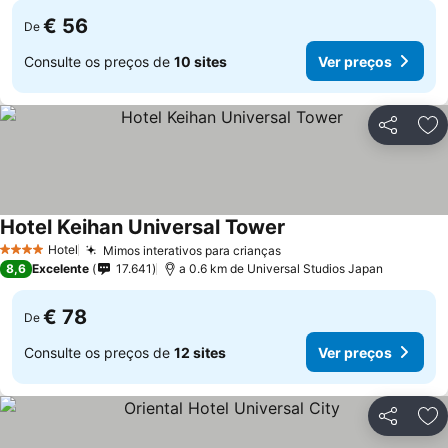
€ 56
De
Consulte os preços de
10 sites
Ver preços
Partilhar
Ad
Hotel Keihan Universal Tower
Hotel
Mimos interativos para crianças
4 Estrelas
8,6
Excelente
17.641
a 0.6 km de Universal Studios Japan
€ 78
De
Consulte os preços de
12 sites
Ver preços
Partilhar
Ad