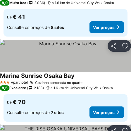
8,0
Muito boa
2.036
a 1.6 km de Universal City Walk Osaka
€ 41
De
Consulte os preços de
8 sites
Ver preços
Partilhar
Ad
Marina Sunrise Osaka Bay
Aparthotel
Cozinha compacta no quarto
3 Estrelas
8,6
Excelente
2.183
a 1.6 km de Universal City Walk Osaka
€ 70
De
Consulte os preços de
7 sites
Ver preços