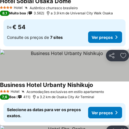
Hotel Sobial Osaka Dome
Hotel
Autêntico churrasco brasileiro
4 Estrelas
8,1
Muito boa
3.562
a 3.9 km de Universal City Walk Osaka
€ 54
De
Consulte os preços de
7 sites
Ver preços
Partilhar
Ad
Business Hotel Urbanty Nishikujo
Hotel
Acomodações exclusivas em estilo apartamento
3 Estrelas
7,6
Boa
411
a 3.2 km de Osaka City Air Terminal
Selecione as datas para ver os preços
Ver preços
exatos.