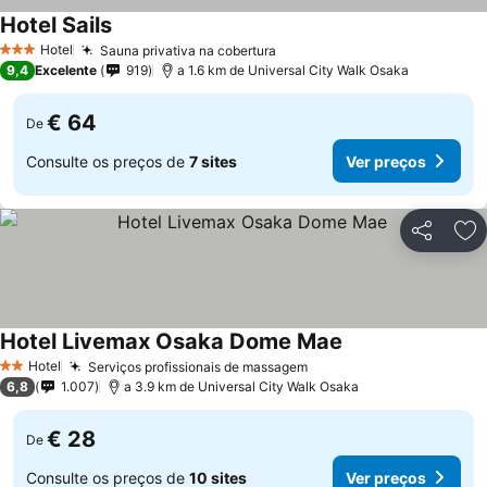
Hotel Sails
Hotel
Sauna privativa na cobertura
3 Estrelas
9,4
Excelente
919
a 1.6 km de Universal City Walk Osaka
€ 64
De
Consulte os preços de
7 sites
Ver preços
Partilhar
Ad
Hotel Livemax Osaka Dome Mae
Hotel
Serviços profissionais de massagem
2 Estrelas
6,8
1.007
a 3.9 km de Universal City Walk Osaka
€ 28
De
Consulte os preços de
10 sites
Ver preços