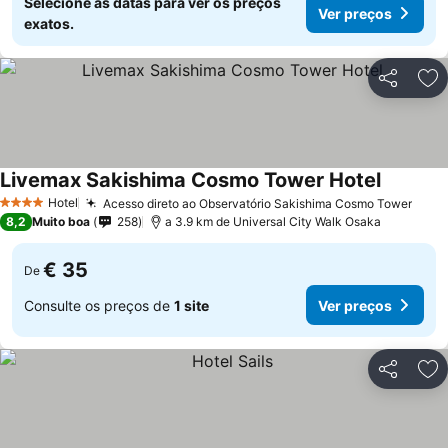
Selecione as datas para ver os preços
Ver preços
exatos.
Partilhar
Ad
Livemax Sakishima Cosmo Tower Hotel
Hotel
Acesso direto ao Observatório Sakishima Cosmo Tower
4 Estrelas
8,2
Muito boa
258
a 3.9 km de Universal City Walk Osaka
€ 35
De
Consulte os preços de
1 site
Ver preços
Partilhar
Ad