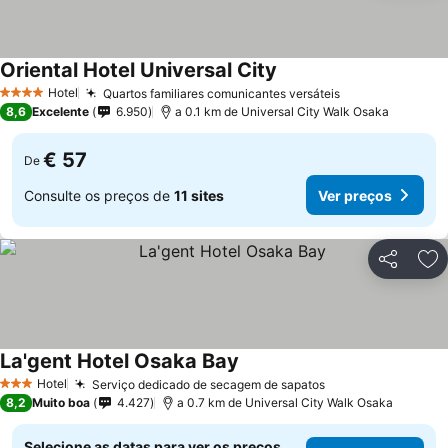
Oriental Hotel Universal City
Hotel
Quartos familiares comunicantes versáteis
4 Estrelas
8,6
Excelente
6.950
a 0.1 km de Universal City Walk Osaka
€ 57
De
Consulte os preços de
11 sites
Ver preços
Partilhar
Ad
La'gent Hotel Osaka Bay
Hotel
Serviço dedicado de secagem de sapatos
3 Estrelas
8,2
Muito boa
4.427
a 0.7 km de Universal City Walk Osaka
Selecione as datas para ver os preços