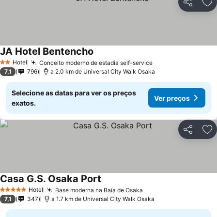
Partilhar
Ad
JA Hotel Bentencho
Hotel
Conceito moderno de estadia self-service
2 Estrelas
7,1
796
a 2.0 km de Universal City Walk Osaka
Selecione as datas para ver os preços
Ver preços
exatos.
Partilhar
Ad
Casa G.S. Osaka Port
Hotel
Base moderna na Baía de Osaka
5 Estrelas
7,1
347
a 1.7 km de Universal City Walk Osaka