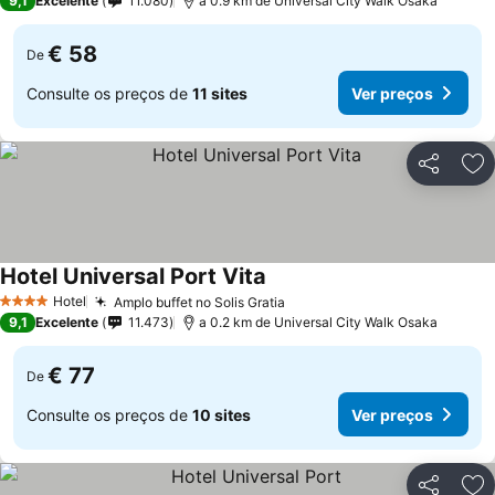
9,1
Excelente
11.080
a 0.9 km de Universal City Walk Osaka
€ 58
De
Consulte os preços de
11 sites
Ver preços
Partilhar
Ad
Hotel Universal Port Vita
Hotel
Amplo buffet no Solis Gratia
4 Estrelas
9,1
Excelente
11.473
a 0.2 km de Universal City Walk Osaka
€ 77
De
Consulte os preços de
10 sites
Ver preços