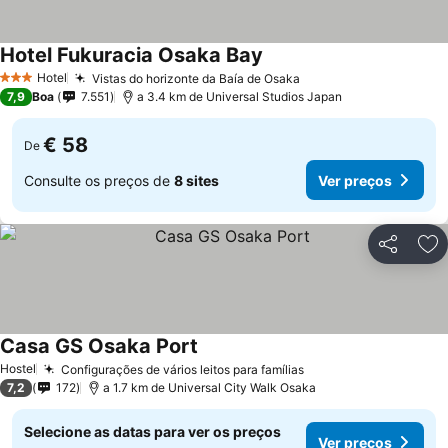
Hotel Fukuracia Osaka Bay
Hotel
Vistas do horizonte da Baía de Osaka
3 Estrelas
7,9
Boa
7.551
a 3.4 km de Universal Studios Japan
€ 58
De
Consulte os preços de
8 sites
Ver preços
Partilhar
Ad
Casa GS Osaka Port
Hostel
Configurações de vários leitos para famílias
7,2
172
a 1.7 km de Universal City Walk Osaka
Selecione as datas para ver os preços
Ver preços