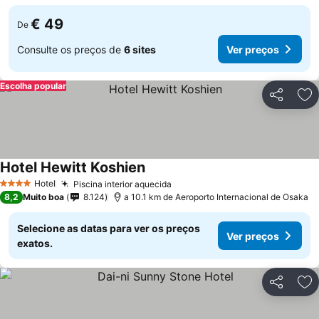
€ 49
De
Consulte os preços de
6 sites
Ver preços
Escolha popular
Partilhar
Ad
Hotel Hewitt Koshien
Ver preços
Hotel
Piscina interior aquecida
Ver preços
4 Estrelas
8,2
Muito boa
8.124
a 10.1 km de Aeroporto Internacional de Osaka
Selecione as datas para ver os preços
Ver preços
exatos.
Partilhar
Ad