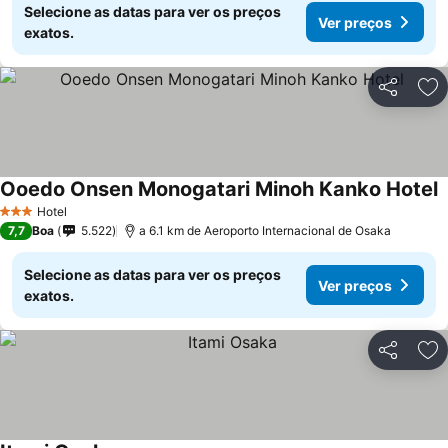
Selecione as datas para ver os preços
Ver preços
exatos.
Partilhar
Ad
Ooedo Onsen Monogatari Minoh Kanko Hotel
V
Hotel
3 Estrelas
7,7
Boa
5.522
a 6.1 km de Aeroporto Internacional de Osaka
Selecione as datas para ver os preços
Ver preços
exatos.
Partilhar
Ad