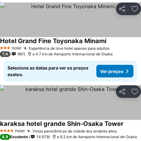
Partilhar
Ad
Hotel Grand Fine Toyonaka Minami
Ver preços
Hotel
Experiência de love hotel apenas para adultos
Ver preços
3 Estrelas
7,4
961
a 4.7 km de Aeroporto Internacional de Osaka
Selecione as datas para ver os preços
Ver preços
exatos.
Partilhar
Ad
karaksa hotel grande Shin-Osaka Tower
Ver pr
Hotel
Vistas panorâmicas da cidade dos andares altos
Ver preço
4 Estrelas
8,9
Excelente
14.679
a 8.2 km de Aeroporto Internacional de Osaka