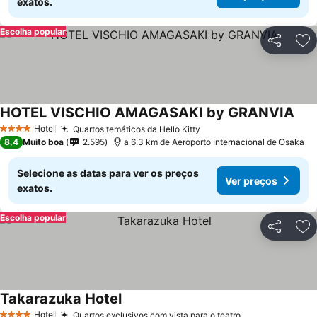
exatos.
Escolha popular
Partilhar
Ad
HOTEL VISCHIO AMAGASAKI by GRANVIA
Ver 
Hotel
Quartos temáticos da Hello Kitty
Ver preços
4 Estrelas
8,4
Muito boa
2.595
a 6.3 km de Aeroporto Internacional de Osaka
Selecione as datas para ver os preços
Ver preços
exatos.
Escolha popular
Partilhar
Ad
Takarazuka Hotel
Ver preços
Hotel
Quartos exclusivos com vista para o teatro