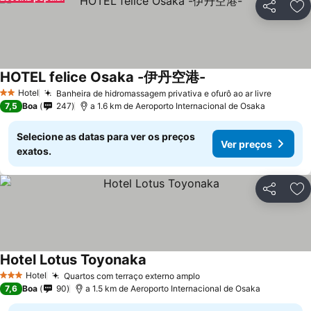
Partilhar
Ad
HOTEL felice Osaka -伊丹空港-
Ver preços
Hotel
Banheira de hidromassagem privativa e ofurô ao ar livre
Ver pre
2 Estrelas
7,5
Boa
247
a 1.6 km de Aeroporto Internacional de Osaka
Selecione as datas para ver os preços
Ver preços
exatos.
Partilhar
Ad
Hotel Lotus Toyonaka
Ver preços
Hotel
Quartos com terraço externo amplo
Ver preços
3 Estrelas
7,6
Boa
90
a 1.5 km de Aeroporto Internacional de Osaka