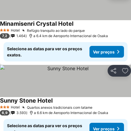
Minamisenri Crystal Hotel
Ver preços
Hotel
Refúgio tranquilo ao lado do parque
Ver preços
3 Estrelas
7,2
1.464
a 6.4 km de Aeroporto Internacional de Osaka
Selecione as datas para ver os preços
Ver preços
exatos.
Partilhar
Ad
Sunny Stone Hotel
Ver preços
Hotel
Quartos anexos tradicionais com tatame
Ver preços
3 Estrelas
6,9
3.593
a 6.6 km de Aeroporto Internacional de Osaka
Selecione as datas para ver os preços
Ver preços