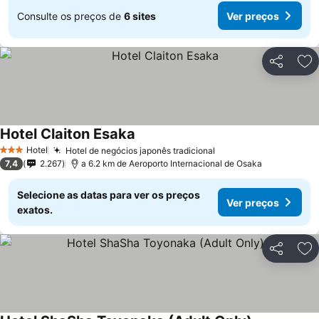
Consulte os preços de
6 sites
Ver preços
Partilhar
Ad
Hotel Claiton Esaka
Ver preços
Hotel
Hotel de negócios japonês tradicional
Ver preços
3 Estrelas
7,4
2.267
a 6.2 km de Aeroporto Internacional de Osaka
Selecione as datas para ver os preços
Ver preços
exatos.
Partilhar
Ad