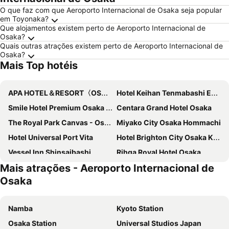
O que faz com que Aeroporto Internacional de Osaka seja popular
em Toyonaka?
Que alojamentos existem perto de Aeroporto Internacional de
Osaka?
Quais outras atrações existem perto de Aeroporto Internacional de
Osaka?
Mais Top hotéis
APA HOTEL＆RESORT〈OSAKA NAMBA EKIMAE TOWER〉
Hotel Keihan Tenmabashi Ekimae
Smile Hotel Premium Osaka Hommachi
Centara Grand Hotel Osaka
The Royal Park Canvas - Osaka Kitahama
Miyako City Osaka Hommachi
Hotel Universal Port Vita
Hotel Brighton City Osaka Kitahama
Vessel Inn Shinsaibashi
Rihga Royal Hotel Osaka
Mais atrações - Aeroporto Internacional de
Comfort Hotel Osaka Shinsaibashi
Hotel Monterey Grasmere Osaka
Osaka
APA Hotel & Resort Osaka Umeda Eki Tower
Hotel Granvia Osaka
Cross Hotel Osaka
The Rise Osaka Kitashinchi
Namba
Kyoto Station
Hotel Oriental Express Osaka Shinsaibashi
hotel androoms Osaka Hommachi
Osaka Station
Universal Studios Japan
The Bridge Hotel Shinsaibashi
Mitsui Garden Hotel Osaka Premier