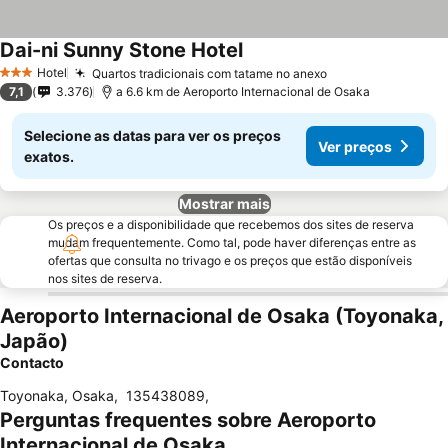
Dai-ni Sunny Stone Hotel
Ver preços
Hotel
Quartos tradicionais com tatame no anexo
Ver preços
3 Estrelas
7,1
3.376
a 6.6 km de Aeroporto Internacional de Osaka
Selecione as datas para ver os preços
Ver preços
exatos.
Mostrar mais
Os preços e a disponibilidade que recebemos dos sites de reserva
mudam frequentemente. Como tal, pode haver diferenças entre as
ofertas que consulta no trivago e os preços que estão disponíveis
nos sites de reserva.
Aeroporto Internacional de Osaka (Toyonaka,
Japão)
Contacto
Toyonaka, Osaka
,
135438089
,
Perguntas frequentes sobre Aeroporto
Internacional de Osaka