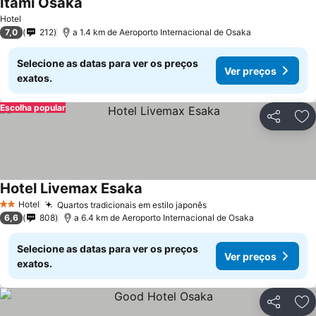
Itami Osaka
Ver preços
Hotel
7,0
212
a 1.4 km de Aeroporto Internacional de Osaka
Selecione as datas para ver os preços
Ver preços
exatos.
Escolha popular
Partilhar
Ad
Hotel Livemax Esaka
Ver preços
Hotel
Quartos tradicionais em estilo japonês
Ver preços
2 Estrelas
6,6
808
a 6.4 km de Aeroporto Internacional de Osaka
Selecione as datas para ver os preços
Ver preços
exatos.
Partilhar
Ad