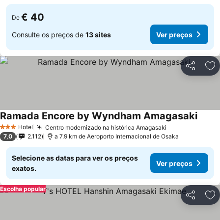
€ 40
De
Consulte os preços de
13 sites
Ver preços
Partilhar
Ad
Ramada Encore by Wyndham Amagasaki
Ver p
Hotel
Centro modernizado na histórica Amagasaki
Ver preços
3 Estrelas
7,0
2.112
a 7.9 km de Aeroporto Internacional de Osaka
Selecione as datas para ver os preços
Ver preços
exatos.
Escolha popular
Partilhar
Ad