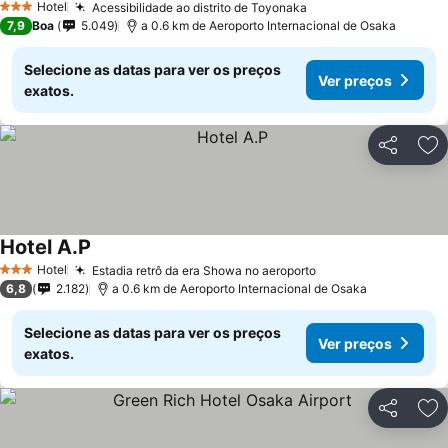
Hotel
Acessibilidade ao distrito de Toyonaka
Ver preços
3 Estrelas
7,9
Boa
5.049
a 0.6 km de Aeroporto Internacional de Osaka
Selecione as datas para ver os preços
Ver preços
exatos.
Partilhar
Ad
Hotel A.P
Ver preços
Hotel
Estadia retrô da era Showa no aeroporto
Ver preços
3 Estrelas
6,8
2.182
a 0.6 km de Aeroporto Internacional de Osaka
Selecione as datas para ver os preços
Ver preços
exatos.
Partilhar
Ad