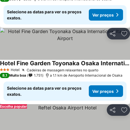
Selecione as datas para ver os preços
Ver preços
exatos.
Partilhar
Ad
Hotel Fine Garden Toyonaka Osaka International Itami Airport
Ver preços
Hotel
Cadeiras de massagem relaxantes no quarto
Ver preços
3 Estrelas
8,1
Muito boa
1.751
a 1.1 km de Aeroporto Internacional de Osaka
Selecione as datas para ver os preços
Ver preços
exatos.
Escolha popular
Partilhar
Ad