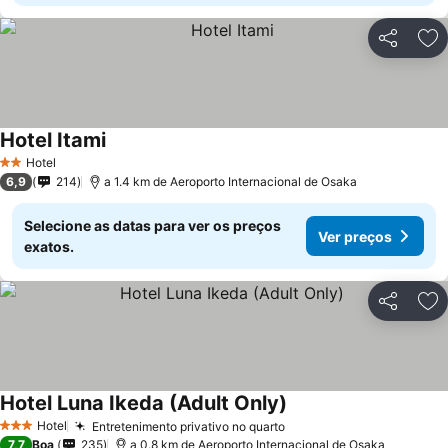
Partilhar
Ad
Hotel Itami
Ver preços
Hotel
2 Estrelas
6,9
214
a 1.4 km de Aeroporto Internacional de Osaka
Selecione as datas para ver os preços
Ver preços
exatos.
Partilhar
Ad
Hotel Luna Ikeda (Adult Only)
Ver preços
Hotel
Entretenimento privativo no quarto
Ver preços
3 Estrelas
7,7
Boa
235
a 0.8 km de Aeroporto Internacional de Osaka