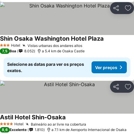
Partilhar
Ad
Shin Osaka Washington Hotel Plaza
Ver preços
Hotel
Vistas urbanas dos andares altos
Ver preços
3 Estrelas
7,5
Boa
8.052
a 5.4 km de Osaka Castle
Selecione as datas para ver os preços
Ver preços
exatos.
Partilhar
Ad
Astil Hotel Shin-Osaka
Ver preços
Hotel
Balneário ao ar livre na cobertura
Ver preços
4 Estrelas
8,6
Excelente
1.810
a 7.1 km de Aeroporto Internacional de Osaka