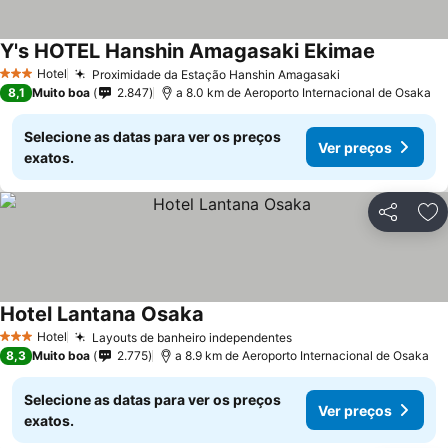
Y's HOTEL Hanshin Amagasaki Ekimae
Ver preço
Hotel
Proximidade da Estação Hanshin Amagasaki
Ver preços
3 Estrelas
8,1
Muito boa
2.847
a 8.0 km de Aeroporto Internacional de Osaka
Selecione as datas para ver os preços
Ver preços
exatos.
Partilhar
Ad
Hotel Lantana Osaka
Ver preços
Hotel
Layouts de banheiro independentes
Ver preços
3 Estrelas
8,3
Muito boa
2.775
a 8.9 km de Aeroporto Internacional de Osaka
Selecione as datas para ver os preços
Ver preços
exatos.