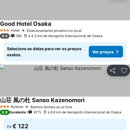
Good Hotel Osaka
Ver preços
Hotel
Estacionamento privativo no local
Ver preços
3 Estrelas
6,5
99
a 4.3 km de Aeroporto Internacional de Osaka
Selecione as datas para ver os preços
Ver preços
exatos.
Partilhar
Ad
山荘 風の杜 Sanso Kazenomori
Ver preços
Ryokan
Banhos termais ao ar livre
Ver preços
3 Estrelas
8,9
Excelente
977
a 6.6 km de Aeroporto Internacional de Osaka
€ 122
De