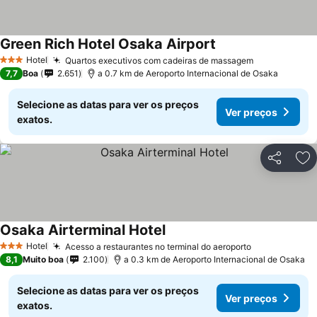
Green Rich Hotel Osaka Airport
Ver preços
Hotel
Quartos executivos com cadeiras de massagem
Ver preços
3 Estrelas
7,7
Boa
2.651
a 0.7 km de Aeroporto Internacional de Osaka
Selecione as datas para ver os preços
Ver preços
exatos.
Partilhar
Ad
Osaka Airterminal Hotel
Ver preços
Hotel
Acesso a restaurantes no terminal do aeroporto
Ver preços
3 Estrelas
8,1
Muito boa
2.100
a 0.3 km de Aeroporto Internacional de Osaka
Selecione as datas para ver os preços
Ver preços
exatos.