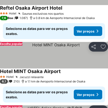
Reftel Osaka Airport Hotel
Ver preços
Hotel
Saunas exclusivas nos quartos
Ver preços
3 Estrelas
7,6
Boa
1.087
a 0.8 km de Aeroporto Internacional de Osaka
Selecione as datas para ver os preços
Ver preços
exatos.
Escolha popular
Partilhar
Ad
Hotel MINT Osaka Airport
Ver preços
Hotel
Jacuzzi relaxante
Ver preços
2 Estrelas
6,1
210
a 1.1 km de Aeroporto Internacional de Osaka
Selecione as datas para ver os preços
Ver preços
exatos.
Escolha popular