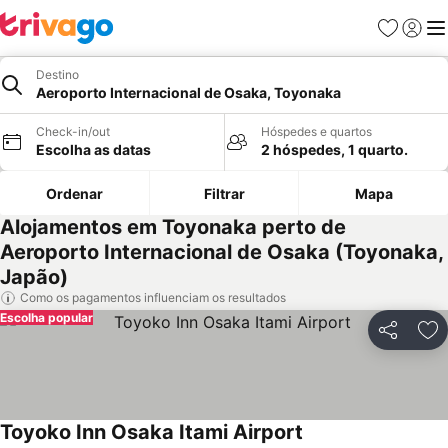
Favoritos
Iniciar
Me
Destino
Aeroporto Internacional de Osaka, Toyonaka
Check-in/out
Hóspedes e quartos
Escolha as datas
2 hóspedes, 1 quarto.
Ordenar
Filtrar
Mapa
Alojamentos em Toyonaka perto de
Aeroporto Internacional de Osaka (Toyonaka,
Japão)
Como os pagamentos influenciam os resultados
Escolha popular
Partilhar
Ad
Toyoko Inn Osaka Itami Airport
Ver preços