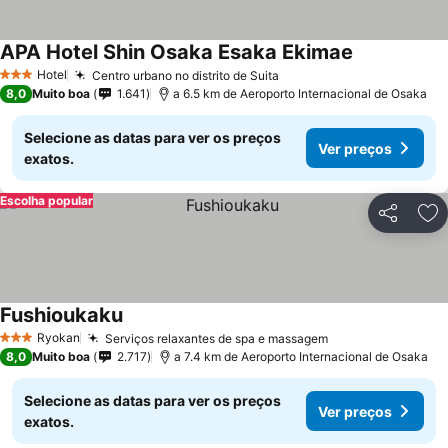
APA Hotel Shin Osaka Esaka Ekimae
Ver preços
Hotel
Centro urbano no distrito de Suita
Ver preços
3 Estrelas
8,0
Muito boa
1.641
a 6.5 km de Aeroporto Internacional de Osaka
Selecione as datas para ver os preços
Ver preços
exatos.
Escolha popular
Partilhar
Ad
Fushioukaku
Ver preços
Ryokan
Serviços relaxantes de spa e massagem
Ver preços
3 Estrelas
8,0
Muito boa
2.717
a 7.4 km de Aeroporto Internacional de Osaka
Selecione as datas para ver os preços
Ver preços
exatos.