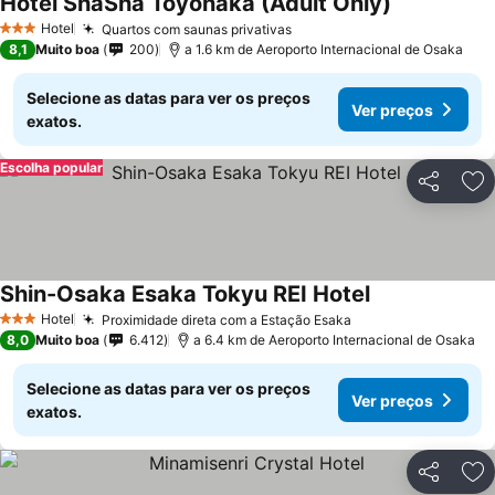
Hotel ShaSha Toyonaka (Adult Only)
Ver preços
Hotel
Quartos com saunas privativas
Ver preços
3 Estrelas
8,1
Muito boa
200
a 1.6 km de Aeroporto Internacional de Osaka
Selecione as datas para ver os preços
Ver preços
exatos.
Escolha popular
Partilhar
Ad
Shin-Osaka Esaka Tokyu REI Hotel
Ver preços
Hotel
Proximidade direta com a Estação Esaka
Ver preços
3 Estrelas
8,0
Muito boa
6.412
a 6.4 km de Aeroporto Internacional de Osaka
Selecione as datas para ver os preços
Ver preços
exatos.
Partilhar
Ad