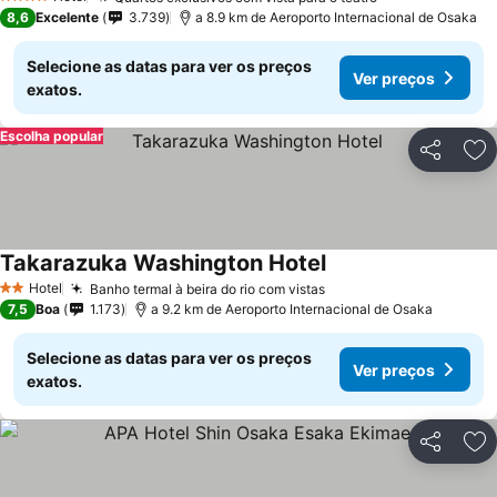
Ver preços
4 Estrelas
8,6
Excelente
3.739
a 8.9 km de Aeroporto Internacional de Osaka
Selecione as datas para ver os preços
Ver preços
exatos.
Escolha popular
Partilhar
Ad
Takarazuka Washington Hotel
Ver preços
Hotel
Banho termal à beira do rio com vistas
Ver preços
2 Estrelas
7,5
Boa
1.173
a 9.2 km de Aeroporto Internacional de Osaka
Selecione as datas para ver os preços
Ver preços
exatos.
Partilhar
Ad