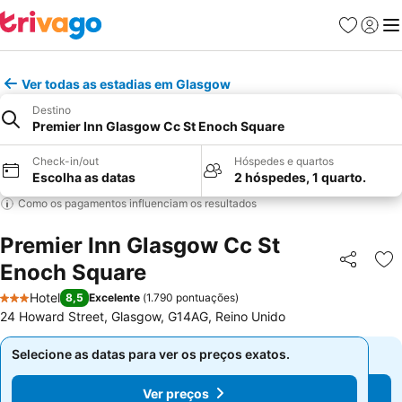
Favoritos
Iniciar
Me
Ver todas as estadias em Glasgow
Destino
Premier Inn Glasgow Cc St Enoch Square
Check-in/out
Hóspedes e quartos
Escolha as datas
2 hóspedes, 1 quarto.
Como os pagamentos influenciam os resultados
Premier Inn Glasgow Cc St
Enoch Square
Partilhar
Ad
Hotel
8,5
Excelente
(
1.790 pontuações
)
3 Estrelas
24 Howard Street, Glasgow, G14AG, Reino Unido
Selecione as datas para ver os preços exatos.
Selecione as datas para ver os preços exatos.
Ver preços
Ver preços