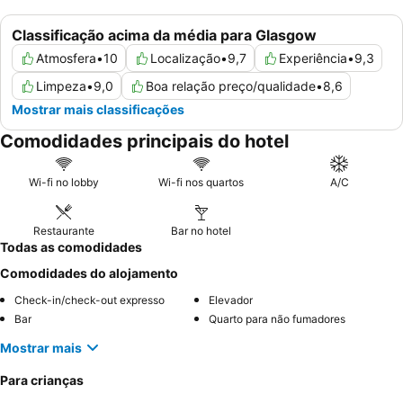
Classificação acima da média para Glasgow
Atmosfera
•
10
Localização
•
9,7
Experiência
•
9,3
Limpeza
•
9,0
Boa relação preço/qualidade
•
8,6
Mostrar mais classificações
Comodidades principais do hotel
Wi-fi no lobby
Wi-fi nos quartos
A/C
Restaurante
Bar no hotel
Todas as comodidades
Comodidades do alojamento
Check-in/check-out expresso
Elevador
Bar
Quarto para não fumadores
Mostrar mais
Para crianças