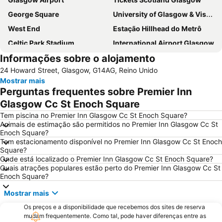
George Square
University of Glasgow & Visitor Centre
West End
Estação Hillhead do Metrô
Celtic Park Stadium
International Airport Glasgow
Informações sobre o alojamento
Glasgow Prestwick Airport
Hampden Park
24 Howard Street, Glasgow, G14AG, Reino Unido
Victoria Park
Finnieston
Mostrar mais
Buchanan bus station
Scottish Exhibition and Conference Centre
Perguntas frequentes sobre Premier Inn
Princes Square
Buchanan Street
Glasgow Cc St Enoch Square
Apple Store
Citizen's Theatre
Tem piscina no Premier Inn Glasgow Cc St Enoch Square?
Animais de estimação são permitidos no Premier Inn Glasgow Cc St
Shawlands
Queen's Park
Enoch Square?
Tem estacionamento disponível no Premier Inn Glasgow Cc St Enoch
Ibrox Stadium
Orchard Park
Square?
Blair Drummond Safari and Adventure Park
Onde está localizado o Premier Inn Glasgow Cc St Enoch Square?
Quais atrações populares estão perto do Premier Inn Glasgow Cc St
Enoch Square?
Mostrar mais
Os preços e a disponibilidade que recebemos dos sites de reserva
mudam frequentemente. Como tal, pode haver diferenças entre as