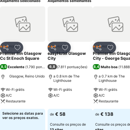
Alojamento selecionado
Alojamentos semelhantes
Hotel
Hotel
Hotel
3 Estrelas
3 Estrelas
3 Estrelas
Partilhar
Adicionar aos favoritos
Partilhar
Adicionar aos favoritos
Partilhar
Adicionar
Premier Inn Glasgow
easyHotel Glasgow
Premier Inn Glasg
Cc St Enoch Square
City
City - George Squ
8,5
6,8
8,4
Excelente
(
1.790 pontuações
)
(
7.811 pontuações
)
Muito boa
(
11.88
Glasgow, Reino Unido
a 0.8 km de The
a 0.7 km de The
Lighthouse
Lighthouse
Wi-Fi grátis
Wi-Fi grátis
Wi-Fi grátis
A/C
A/C
A/C
Restaurante
Restaurante
Ver preços
Ver preços
Ver preços
Selecione as datas para
€ 58
€ 138
de
de
ver os preços exatos.
Consulte os preços de
Consulte os preços 
13 sites
sites