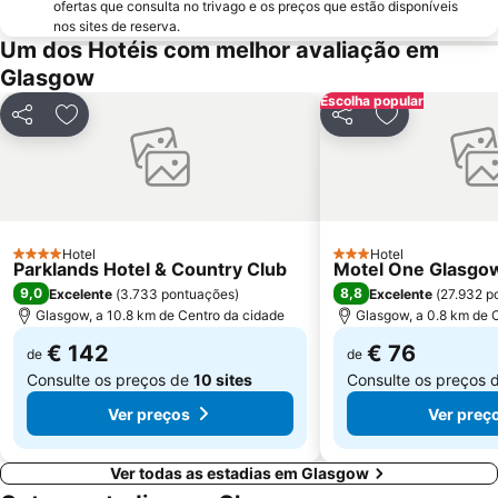
ofertas que consulta no trivago e os preços que estão disponíveis
nos sites de reserva.
Um dos Hotéis com melhor avaliação em
Glasgow
Escolha popular
Partilhar
Adicionar aos favoritos
Partilhar
Adicionar aos
Hotel
Hotel
4 Estrelas
3 Estrelas
Parklands Hotel & Country Club
Motel One Glasgo
9,0
8,8
Excelente
(
3.733 pontuações
)
Excelente
(
27.932 p
Glasgow, a 10.8 km de Centro da cidade
Glasgow, a 0.8 km de 
€ 142
€ 76
de
de
Consulte os preços de
10 sites
Consulte os preços 
Ver preços
Ver preç
Ver todas as estadias em Glasgow