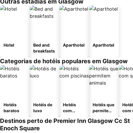
Outras estadias em Glasgow
Hotel
Bed and
Aparthotel
Aparthotel
breakfasts
Categorias de hotéis populares em Glasgow
Hotéis
Hotéis de
Hotéis
Hotéis que
Hoté
baratos
luxo
com
permitem
com 
piscinas
animais
Destinos perto de Premier Inn Glasgow Cc St
Enoch Square