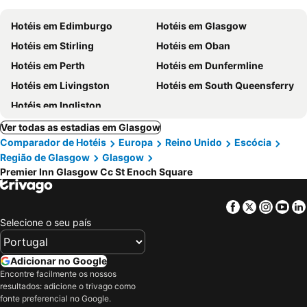
Hotéis em Edimburgo
Hotéis em Glasgow
Hotéis em Stirling
Hotéis em Oban
Hotéis em Perth
Hotéis em Dunfermline
Hotéis em Livingston
Hotéis em South Queensferry
Hotéis em Ingliston
Ver todas as estadias em Glasgow
Comparador de Hotéis
Europa
Reino Unido
Escócia
Região de Glasgow
Glasgow
Premier Inn Glasgow Cc St Enoch Square
Facebook
Twitter
Insta
Yo
Selecione o seu país
Adicionar no Google
Encontre facilmente os nossos
resultados: adicione o trivago como
fonte preferencial no Google.