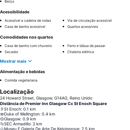
Berço
Acessibilidade
Acessível a cadeira de rodas
Via de circulação acessível
Casa de banho acessível
Quartos acessíveis
Comodidades nos quartos
Casa de banho com chuveiro
Ferro e tábua de passar
Secador
Chaleira elétrica
Mostrar mais
Alimentação e bebidas
Comida vegetariana
Localização
24 Howard Street, Glasgow, G14AG, Reino Unido
Distância de Premier Inn Glasgow Cc St Enoch Square
St Enoch
:
0.1
km
Duke of Wellington
:
0.4
km
Glasgow
:
0.9
km
SEC Armadillo
:
2
km
Museu E Galeria De Arte De Kelvingrove
:
2.5
km