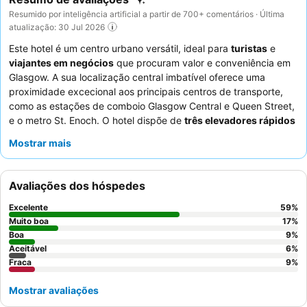
Resumido por inteligência artificial a partir de 700+ comentários · Última
atualização: 30 Jul 2026
Este hotel é um centro urbano versátil, ideal para
turistas
e
viajantes em negócios
que procuram valor e conveniência em
Glasgow. A sua localização central imbatível oferece uma
proximidade excecional aos principais centros de transporte,
como as estações de comboio Glasgow Central e Queen Street,
e o metro St. Enoch. O hotel dispõe de
três elevadores rápidos
para acesso eficiente a todos os andares. Os hóspedes elogiam
Mostrar mais
consistentemente a equipa de receção calorosa e amigável e o
diversificado buffet de pequeno-almoço, que inclui opções
vegetarianas preparadas na hora. Para uma estadia mais
Avaliações dos hóspedes
tranquila, os hóspedes podem solicitar um quarto virado para o
lado oposto da rua principal.
Excelente
59
%
Muito boa
17
%
Boa
9
%
Aceitável
6
%
Fraca
9
%
Mostrar avaliações