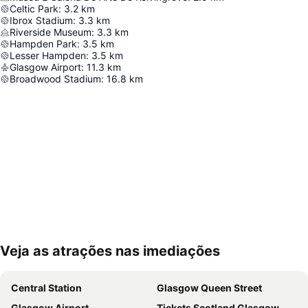
Celtic Park
:
3.2
km
Ibrox Stadium
:
3.3
km
Riverside Museum
:
3.3
km
Hampden Park
:
3.5
km
Lesser Hampden
:
3.5
km
Glasgow Airport
:
11.3
km
Broadwood Stadium
:
16.8
km
Veja as atrações nas imediações
Ampliar mapa
Central Station
Glasgow Queen Street
Glasgow Airport
Tickets Scotland Glasgow