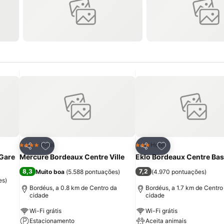
itos
Adicionar aos favoritos
Adicionar aos fav
Hotel
Hotel
4 Estrelas
3 Estrelas
Partilhar
Partilhar
Gare
Mercure Bordeaux Centre Ville
Eklo Bordeaux Centre Bas
8,3
7,2
Muito boa
(
5.588 pontuações
)
(
4.970 pontuações
)
es
)
Bordéus, a 0.8 km de Centro da
Bordéus, a 1.7 km de Centro
cidade
cidade
a
Wi-Fi grátis
Wi-Fi grátis
Estacionamento
Aceita animais