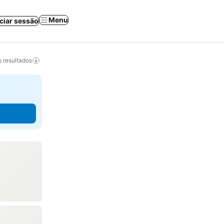
Menu
iciar sessão
 resultados