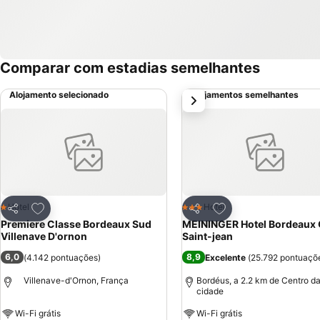
Comparar com estadias semelhantes
Alojamento selecionado
Alojamentos semelhantes
próximo
Adicionar aos favoritos
Adicionar aos favor
Hotel
Hotel
1 Estrelas
3 Estrelas
Partilhar
Partilhar
Premiere Classe Bordeaux Sud
MEININGER Hotel Bordeaux 
Villenave D'ornon
Saint-jean
6,0
8,9
(
4.142 pontuações
)
Excelente
(
25.792 pontuaçõ
Villenave-d'Ornon, França
Bordéus, a 2.2 km de Centro d
cidade
Wi-Fi grátis
Wi-Fi grátis