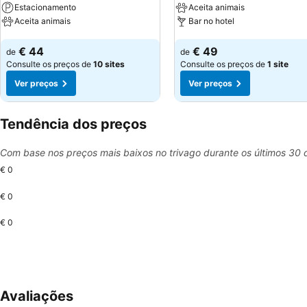
Estacionamento
Aceita animais
Aceita animais
Bar no hotel
Ver preços
Ver preços
€ 44
€ 49
de
de
Consulte os preços de
10 sites
Consulte os preços de
1 site
Ver preços
Ver preços
Tendência dos preços
Com base nos preços mais baixos no trivago durante os últimos 30 
€ 0
€ 0
€ 0
Avaliações