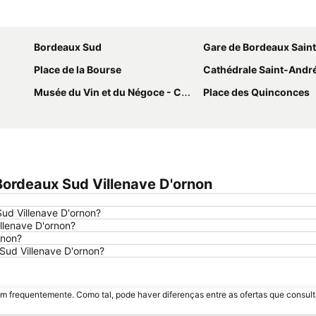
Ampliar mapa
Bordeaux Sud
Gare de Bordeaux Sain
Place de la Bourse
Cathédrale Saint-Andr
Musée du Vin et du Négoce - Cellier des Chartrons
Place des Quinconces
Bordeaux Sud Villenave D'ornon
ud Villenave D'ornon?
llenave D'ornon?
rnon?
Sud Villenave D'ornon?
m frequentemente. Como tal, pode haver diferenças entre as ofertas que consult