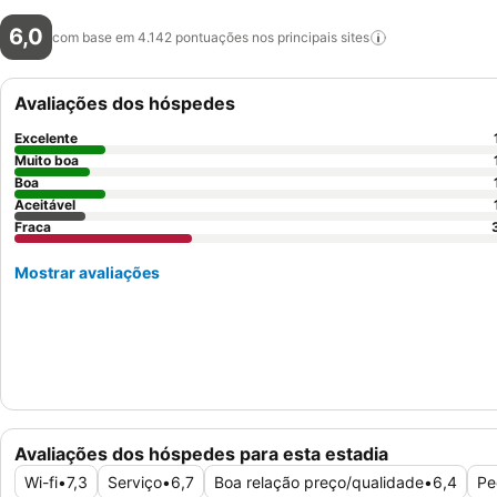
6,0
com base em 4.142 pontuações nos principais
sites
Avaliações dos hóspedes
Excelente
Muito boa
Boa
Aceitável
Fraca
Mostrar avaliações
Avaliações dos hóspedes para esta estadia
Wi-fi
•
7,3
Serviço
•
6,7
Boa relação preço/qualidade
•
6,4
Pe