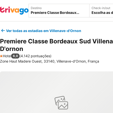
Destino
Check-in/out
Escolha as 
Ver todas as estadias em Villenave-d'Ornon
Premiere Classe Bordeaux Sud Villen
D'ornon
Hotel
(
4.142 pontuações
)
6,0
1 Estrelas
Zone Haut Madere Ouest, 33140, Villenave-d'Ornon, França