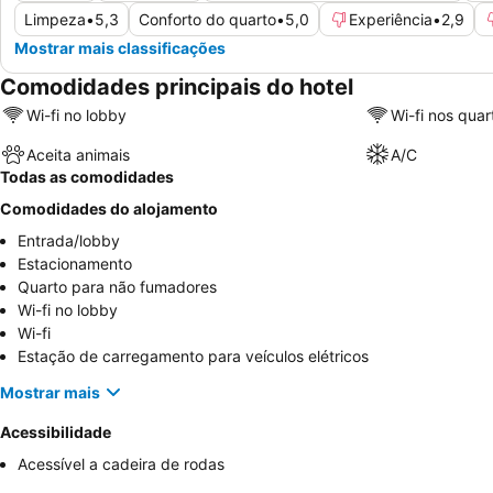
Limpeza
•
5,3
Conforto do quarto
•
5,0
Experiência
•
2,9
Mostrar mais classificações
Comodidades principais do hotel
Wi-fi no lobby
Wi-fi nos quar
Aceita animais
A/C
Todas as comodidades
Comodidades do alojamento
Entrada/lobby
Estacionamento
Quarto para não fumadores
Wi-fi no lobby
Wi-fi
Estação de carregamento para veículos elétricos
Mostrar mais
Acessibilidade
Acessível a cadeira de rodas