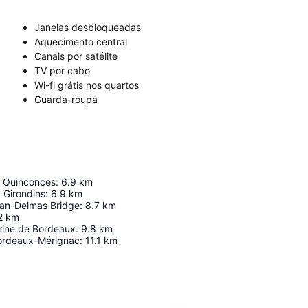
Janelas desbloqueadas
Aquecimento central
Canais por satélite
TV por cabo
Wi-fi grátis nos quartos
Guarda-roupa
 Quinconces
:
6.9
km
Girondins
:
6.9
km
an-Delmas Bridge
:
8.7
km
2
km
ine de Bordeaux
:
9.8
km
ordeaux-Mérignac
:
11.1
km