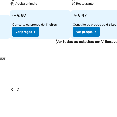
Aceita animais
Restaurante
Ver preços
Ver preços
€ 87
€ 47
de
de
Consulte os preços de
11 sites
Consulte os preços de
6 sites
Ver preços
Ver preços
Ver todas as estadias em Villena
dias