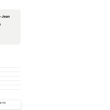
t-Jean
é
a no