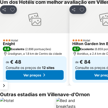
Um dos Hotéis com melhor avaliação em Vill
Adicionar aos favoritos
Adicionar aos f
Partilhar
Partilhar
Hotel
Hotel
3 Estrelas
4 Estrelas
Enight
Hilton Garden Inn
8,8
8,7
Excelente
(
2.896 pontuações
)
Excelente
(
6.859 po
Gradignan, a 1.8 km de Centro da cidade
Bordéus, a 2.4 km de 
€ 48
€ 84
de
de
Consulte os preços de
12 sites
Consulte os preços 
Ver preços
Ver pre
Outras estadias em Villenave-d'Ornon