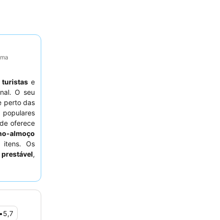
tima
a
turistas
e
nal. O seu
e perto das
 populares
ade oferece
eno-almoço
 itens. Os
 prestável
,
experiência
rado para o
•
5,7