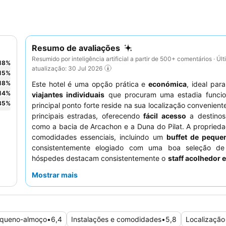
Resumo de avaliações
Resumido por inteligência artificial a partir de 500+ comentários · Úl
18
%
atualização: 30 Jul 2026
15
%
18
%
Este hotel é uma opção prática e
económica
, ideal par
14
%
viajantes individuais
que procuram uma estadia funcio
35
%
principal ponto forte reside na sua localização convenient
principais estradas, oferecendo
fácil acesso
a destinos
como a bacia de Arcachon e a Duna do Pilat. A propried
comodidades essenciais, incluindo um
buffet de pequ
consistentemente elogiado com uma boa seleção de
hóspedes destacam consistentemente o
staff acolhedor e
particularmente a eficiente equipa da receção. Para uma 
Mostrar mais
mais tranquila, os hóspedes devem solicitar um quarto vi
lado oposto da autoestrada.
queno-almoço
•
6,4
Instalações e comodidades
•
5,8
Localização