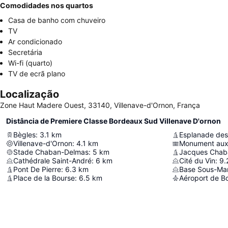
Comodidades nos quartos
Casa de banho com chuveiro
TV
Ar condicionado
Secretária
Wi-fi (quarto)
TV de ecrã plano
Localização
Zone Haut Madere Ouest, 33140, Villenave-d'Ornon, França
Distância de Premiere Classe Bordeaux Sud Villenave D'ornon
Bègles
:
3.1
km
Esplanade des
Villenave-d'Ornon
:
4.1
km
Monument aux 
Stade Chaban-Delmas
:
5
km
Jacques Chab
Cathédrale Saint-André
:
6
km
Cité du Vin
:
9.
Pont De Pierre
:
6.3
km
Base Sous-Mar
Place de la Bourse
:
6.5
km
Aéroport de B