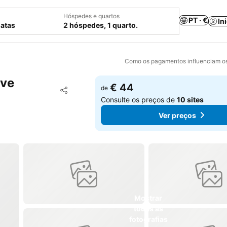
Hóspedes e quartos
PT · €
In
datas
2 hóspedes, 1 quarto.
Como os pagamentos influenciam os
ave
€ 44
Adicionar aos favoritos
de
Partilhar
Consulte os preços de
10 sites
Ver preços