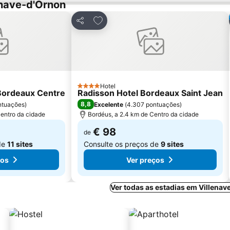
enave-d'Ornon
avoritos
Adicionar aos favoritos
Partilhar
Hotel
4 Estrelas
 Bordeaux Centre
Radisson Hotel Bordeaux Saint Jean
8,8
ntuações
)
Excelente
(
4.307 pontuações
)
Centro da cidade
Bordéus, a 2.4 km de Centro da cidade
€ 98
de
de
11 sites
Consulte os preços de
9 sites
ços
Ver preços
Ver todas as estadias em Villena