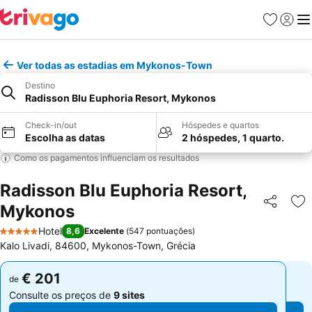
Favoritos
Iniciar
Me
Ver todas as estadias em Mykonos-Town
Destino
Radisson Blu Euphoria Resort, Mykonos
Check-in/out
Hóspedes e quartos
Escolha as datas
2 hóspedes, 1 quarto.
Como os pagamentos influenciam os resultados
Radisson Blu Euphoria Resort,
Mykonos
Partilhar
Ad
Hotel
8,6
Excelente
(
547 pontuações
)
5 Estrelas
Kalo Livadi, 84600, Mykonos-Town, Grécia
€ 201
€ 201
de
de
Consulte os preços de
9 sites
Consulte os preços de
9 sites