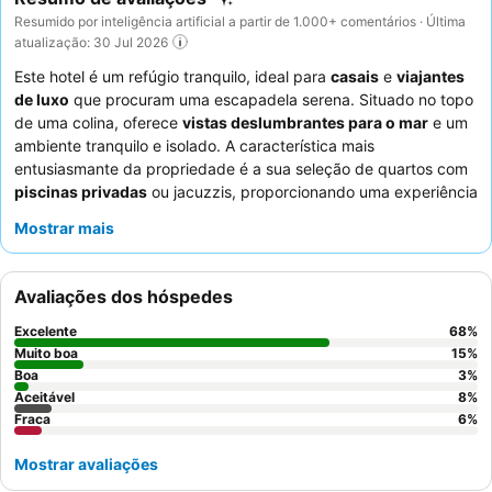
Resumido por inteligência artificial a partir de 1.000+ comentários · Última
atualização: 30 Jul 2026
Este hotel é um refúgio tranquilo, ideal para
casais
e
viajantes
de luxo
que procuram uma escapadela serena. Situado no topo
de uma colina, oferece
vistas deslumbrantes para o mar
e um
ambiente tranquilo e isolado. A característica mais
entusiasmante da propriedade é a sua seleção de quartos com
piscinas privadas
ou jacuzzis, proporcionando uma experiência
exclusiva e íntima. Os hóspedes elogiam consistentemente o
Mostrar mais
staff
excecional pelo seu serviço atencioso e profissional, que
complementa o delicioso e variado
buffet de pequeno-almoço
.
Para uma estadia melhorada, considere reservar um quarto num
Avaliações dos hóspedes
andar superior para apreciar plenamente as vistas
deslumbrantes e garantir um ambiente mais calmo.
Excelente
68
%
Muito boa
15
%
Boa
3
%
Aceitável
8
%
Fraca
6
%
Mostrar avaliações