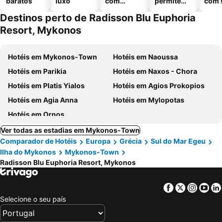
baratos
luxo
com
permitem
com 
piscinas
animais
Destinos perto de Radisson Blu Euphoria
Resort, Mykonos
Hotéis em Mykonos-Town
Hotéis em Naoussa
Hotéis em Parikia
Hotéis em Naxos - Chora
Hotéis em Platis Yialos
Hotéis em Agios Prokopios
Hotéis em Agia Anna
Hotéis em Mylopotas
Hotéis em Ornos
Ver todas as estadias em Mykonos-Town
Comparador de Hotéis
Europa
Grécia
Sul do Mar Egeu
Ilha do Mykonos
Mykonos-Town
Radisson Blu Euphoria Resort, Mykonos
Facebook
Twitter
Insta
Yo
Selecione o seu país