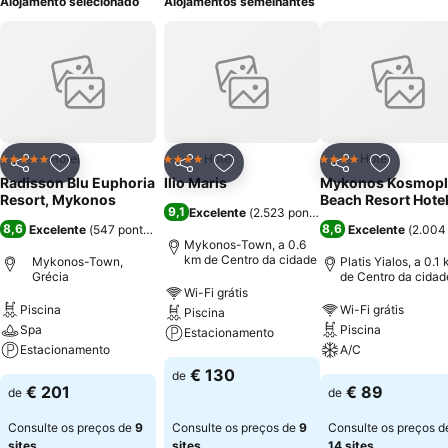
Alojamento selecionado
Alojamentos semelhantes
Hotel
Hotel
Hotel
5 Estrelas
4 Estrelas
4 Estrelas
Partilhar
Adicionar aos favoritos
Partilhar
Adicionar aos favoritos
Partilhar
Adicionar
Radisson Blu Euphoria
Ilio Maris
Mykonos Kosmopl
Resort, Mykonos
Beach Resort Hote
9,1
Excelente
(
2.523 pontuações
)
8,6
8,6
Excelente
(
547 pontuações
)
Excelente
(
2.004
Mykonos-Town, a 0.6
km de Centro da cidade
Mykonos-Town,
Platis Yialos, a 0.1
Grécia
de Centro da cidad
Wi-Fi grátis
Piscina
Wi-Fi grátis
Piscina
Spa
Piscina
Estacionamento
Estacionamento
A/C
€ 130
de
€ 201
€ 89
de
de
Consulte os preços de
9
Consulte os preços de
9
Consulte os preços d
sites
sites
14 sites