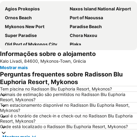
Agios Prokopios
Naxos Island National Airport
Ornos Beach
Port of Naoussa
Mykonos New Port
Paradise Beach
Super Paradise
Chora Naxou
Old Port of Mykonos City
Plaka
Informações sobre o alojamento
Glyfada
Kalo Livadi
Kalo Livadi, 84600, Mykonos-Town, Grécia
Mykonos Island National Airport
Paranga Beach
Mostrar mais
Psarou Beach
Syros Port
Perguntas frequentes sobre Radisson Blu
Elia
Traditional Settlement of Mykonos
Euphoria Resort, Mykonos
Agia Thalassa
Chryssi Akti
Tem piscina no Radisson Blu Euphoria Resort, Mykonos?
Animais de estimação são permitidos no Radisson Blu Euphoria
Agrari
Marco Polo
Resort, Mykonos?
Tem estacionamento disponível no Radisson Blu Euphoria Resort,
1. Antanaklasis Music Festival Mykonos
Chalandriani
Mykonos?
Panagia Filotitisa
Kastraki
Qual é o horário de check-in e check-out no Radisson Blu Euphoria
Resort, Mykonos?
Onde está localizado o Radisson Blu Euphoria Resort, Mykonos?
Mostrar mais