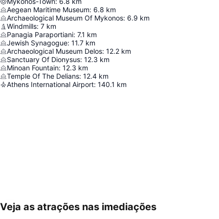
Mykonos-Town
:
6.8
km
Aegean Maritime Museum
:
6.8
km
Archaeological Museum Of Mykonos
:
6.9
km
Windmills
:
7
km
Panagia Paraportiani
:
7.1
km
Jewish Synagogue
:
11.7
km
Archaeological Museum Delos
:
12.2
km
Sanctuary Of Dionysus
:
12.3
km
Minoan Fountain
:
12.3
km
Temple Of The Delians
:
12.4
km
Athens International Airport
:
140.1
km
Veja as atrações nas imediações
Ampliar mapa