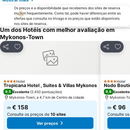
Os preços e a disponibilidade que recebemos dos sites de reserva
mudam frequentemente. Como tal, pode haver diferenças entre as
ofertas que consulta no trivago e os preços que estão disponíveis
nos sites de reserva.
Um dos Hotéis com melhor avaliação em
Mykonos-Town
Partilhar
Adicionar aos favoritos
Partilhar
Adici
Hotel
Hotel
4 Estrelas
4 Estrelas
Tropicana Hotel , Suites & Villas Mykonos
Nodo Bouti
9,5
9,8
Excelente
(
2.450 pontuações
)
Excelente
Mykonos-Town, a 4.7 km de Centro da cidade
Mykonos-Tow
€ 158
€ 96
de
de
Consulte os preços de
10 sites
Consulte o
Ver preços