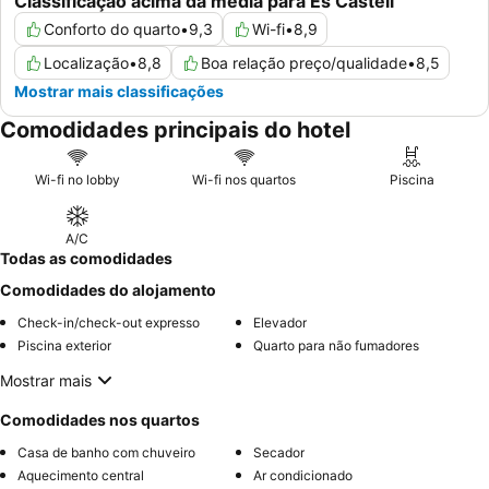
Classificação acima da média para Es Castell
Conforto do quarto
•
9,3
Wi-fi
•
8,9
Localização
•
8,8
Boa relação preço/qualidade
•
8,5
Mostrar mais classificações
Comodidades principais do hotel
Wi-fi no lobby
Wi-fi nos quartos
Piscina
A/C
Todas as comodidades
Comodidades do alojamento
Check-in/check-out expresso
Elevador
Piscina exterior
Quarto para não fumadores
Mostrar mais
Comodidades nos quartos
Casa de banho com chuveiro
Secador
Aquecimento central
Ar condicionado