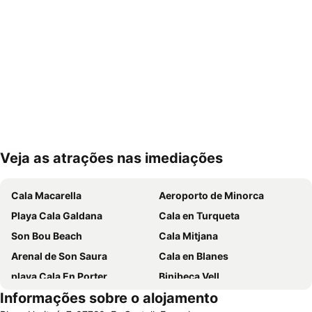
Veja as atrações nas imediações
Ampliar mapa
Cala Macarella
Aeroporto de Minorca
Playa Cala Galdana
Cala en Turqueta
Son Bou Beach
Cala Mitjana
Arenal de Son Saura
Cala en Blanes
playa Cala En Porter
Binibeca Vell
Informações sobre o alojamento
Son Xoriguer
Cala Blanca