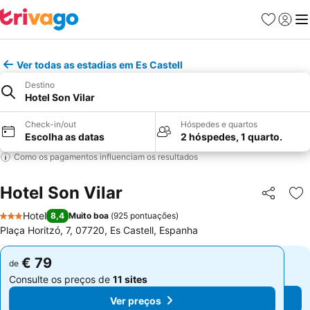
Favoritos
Iniciar
Me
Ver todas as estadias em Es Castell
Destino
Hotel Son Vilar
Check-in/out
Hóspedes e quartos
Escolha as datas
2 hóspedes, 1 quarto.
Como os pagamentos influenciam os resultados
Hotel Son Vilar
Partilhar
Ad
Hotel
8,4
Muito boa
(
925 pontuações
)
3 Estrelas
Plaça Horitzó, 7, 07720, Es Castell, Espanha
€ 79
€ 79
de
de
Consulte os preços de
11 sites
Consulte os preços de
11 sites
Ver preços
Ver preços