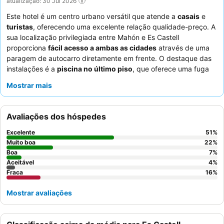
atualização: 30 Jul 2026
Este hotel é um centro urbano versátil que atende a
casais
e
turistas
, oferecendo uma excelente relação qualidade-preço. A
sua localização privilegiada entre Mahón e Es Castell
proporciona
fácil acesso a ambas as cidades
através de uma
paragem de autocarro diretamente em frente. O destaque das
instalações é a
piscina no último piso
, que oferece uma fuga
refrescante com um ambiente agradável. Os hóspedes elogiam
Mostrar mais
consistentemente a
equipa da receção
pela sua calorosa
receção e recomendações úteis, e o pequeno-almoço,
especialmente os
ovos mexidos
, recebe comentários positivos.
Avaliações dos hóspedes
Para uma experiência mais tranquila, os hóspedes são
aconselhados a escolher quartos virados para o jardim.
Excelente
51
%
Muito boa
22
%
Boa
7
%
Aceitável
4
%
Fraca
16
%
Mostrar avaliações