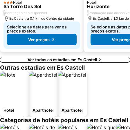
Hotel
Hotel
3 Estrelas
Sa Torre Des Sol
Horizonte
/
/
Pontuação não disponível
Pontuação não disponíve
Es Castell, a 0.1 km de Centro da cidade
Es Castell, a 1.0 km d
Selecione as datas para ver os
Selecione as datas 
preços exatos.
preços exatos.
Ver preços
Ver preç
Ver todas as estadias em Es Castell
Outras estadias em Es Castell
Hotel
Aparthotel
Aparthotel
Categorias de hotéis populares em Es Castell