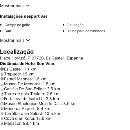
Mostrar mais
Instalações desportivas
Campo de golfe
Equitação
Surf
Trilho para caminhadas
Mostrar mais
Localização
Plaça Horitzó, 7, 07720, Es Castell, Espanha
Distância de Hotel Son Vilar
Es Castell
:
1.1
km
Trepucó
:
1.5
km
Estadi Maones
:
1.6
km
Museo De Menorca
:
1.8
km
Castillo De San Felipe
:
2.6
km
Torre de cala Teulera
:
2.6
km
Fortaleza de Isabel II
:
2.8
km
Museo Etnologico Molí de Dalt
:
3.9
km
Menorca Airport
:
5.4
km
Torralba d'en Salord
:
10.5
km
Cova d'en Xoroi
:
12.6
km
Manacor
:
98.4
km