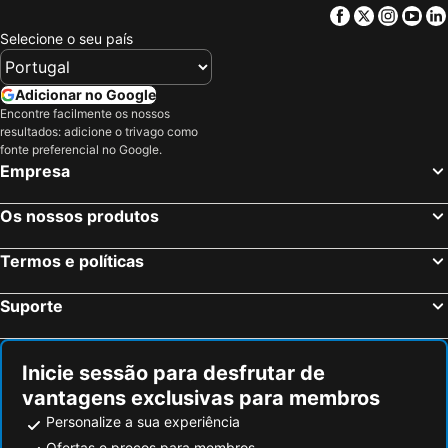
Facebook
Twitter
Insta
Yo
Selecione o seu país
Adicionar no Google
Encontre facilmente os nossos
resultados: adicione o trivago como
fonte preferencial no Google.
Empresa
Os nossos produtos
Termos e políticas
Suporte
Inicie sessão para desfrutar de
vantagens exclusivas para membros
Personalize a sua experiência
Ofertas e preços para membros