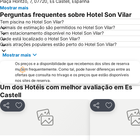
Plaça Horitzó, 7, 07720, Es Castell, Espanha
Punta Prima
Caleta d'en Gorries - Sa Caleta
Mostrar mais
Cala Binidali
Cala en Brut
Perguntas frequentes sobre Hotel Son Vilar
Cala en Forcat
Binisafúller
Tem piscina no Hotel Son Vilar?
Animais de estimação são permitidos no Hotel Son Vilar?
Binibeca
Na Macaret
Tem estacionamento disponível no Hotel Son Vilar?
El Toro - Monte Toro
Port de Ciutadella
Onde está localizado o Hotel Son Vilar?
Quais atrações populares estão perto do Hotel Son Vilar?
S'Albufera d'es Grau
Cala Pregonda
Mostrar mais
Menorca Cathedral
Cala des Degollador - Platja Gran
Os preços e a disponibilidade que recebemos dos sites de reserva
mudam frequentemente. Como tal, pode haver diferenças entre as
ofertas que consulta no trivago e os preços que estão disponíveis
nos sites de reserva.
Um dos Hotéis com melhor avaliação em Es
Castell
Partilhar
Adicionar aos favoritos
Partilhar
Adicionar aos