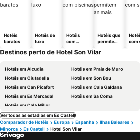
Hotéis
Hotéis de
Hotéis
Hotéis que
Hoté
baratos
luxo
com
permitem
com 
piscinas
animais
Destinos perto de Hotel Son Vilar
Hotéis em Alcudia
Hotéis em Praia de Muro
Hotéis em Ciutadella
Hotéis em Son Bou
Hotéis em Can Picafort
Hotéis em Cala Galdana
Hotéis em Es Mercadal
Hotéis em Sa Coma
Hotéis em Cala Millor
Ver todas as estadias em Es Castell
Comparador de Hotéis
Europa
Espanha
Ilhas Baleares
Minorca
Es Castell
Hotel Son Vilar