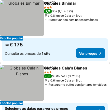
Globales Binimar
Partilhar
Adicionar aos favoritos
3 Estrelas
7,9
Boa
4.395
a 0.8 km de Cala en Brut
Buffet variado com noites temáticas
Escolha popular
€ 175
De
Consulte os preços de
1 site
Ver preços
Globales Cala'n Blanes
Partilhar
Adicionar aos favoritos
3 Estrelas
8,3
Muito boa
2.115
a 0.6 km de Cala en Brut
Restaurante buffet com jantares temáticos
Escolha popular
Selecione as datas para ver os preços