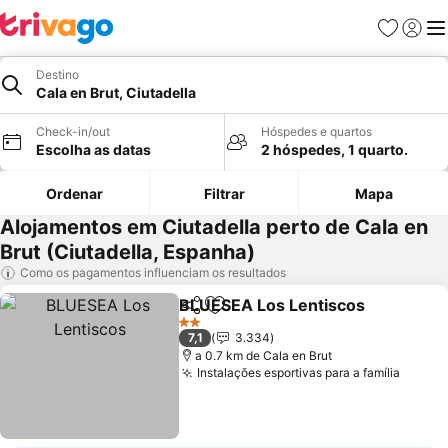
Favoritos
Iniciar
Me
Destino
Cala en Brut, Ciutadella
Check-in/out
Hóspedes e quartos
Escolha as datas
2 hóspedes, 1 quarto.
Ordenar
Filtrar
Mapa
Alojamentos em Ciutadella perto de Cala en
Brut (Ciutadella, Espanha)
Como os pagamentos influenciam os resultados
BLUESEA Los Lentiscos
Partilhar
Adicionar aos favoritos
2 Estrelas
7,1
3.334
a 0.7 km de Cala en Brut
Instalações esportivas para a família