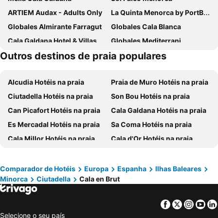
ARTIEM Audax - Adults Only
La Quinta Menorca by PortBlue Boutique - Adults Only
Globales Almirante Farragut
Globales Cala Blanca
Cala Galdana Hotel & Villas d'Aljandar
Globales Mediterrani
Outros destinos de praia populares
Lago Resort Menorca - Casas del Lago 5* Adults Only
Globales Cala'n Bosch
Grupotel Club Turquesa Mar
Grupotel Tamariscos
Alcudia Hotéis na praia
Praia de Muro Hotéis na praia
Aparthotel Vibra Blanc Palace
Globales Cala'n Blanes
Ciutadella Hotéis na praia
Son Bou Hotéis na praia
Sagitario Princesa Playa
Seth Port Ciutadella
Can Picafort Hotéis na praia
Cala Galdana Hotéis na praia
Valentin Star Menorca - Adults Only
Lago Resort Menorca Suites del Lago - Adults Only
Es Mercadal Hotéis na praia
Sa Coma Hotéis na praia
Prinsotel La Caleta
Apartamentos Maribel
Cala Millor Hotéis na praia
Cala d'Or Hotéis na praia
Marinda Garden Aparthotel
Gran Sagitario
Sant Lluis Hotéis na praia
Calas de Mallorca Hotéis na praia
Hotel Platja Gran
Globales Los Delfines
S'Illot Hotéis na praia
Cala'n Bosc Hotéis na praia
Club Ciudadela
Apartamentos Ses Anneres
Comparador de Hotéis
Europa
Espanha
Ilhas Baleares
Minorca
Ciutadella
Cala en Brut
Arenal d´en Castell Hotéis na praia
Punta Prima Hotéis na praia
Hotel Patricia Menorca
BLUESEA Cabo de Baños
Puerto de Alcudia Hotéis na praia
Son Servera Hotéis na praia
Loar Ferreries
Hotel Playa Santandria Adults Only
Facebook
Twitter
Insta
Yo
Capdepera Hotéis na praia
Cala Ratjada Hotéis na praia
Alfons Hotel
Caramelo Marina Cala'n Bosch
Selecione o seu país