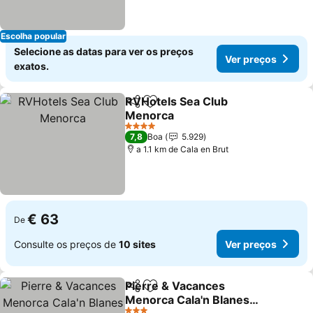
Escolha popular
Selecione as datas para ver os preços
Ver preços
exatos.
RVHotels Sea Club
Partilhar
Adicionar aos favoritos
Menorca
4 Estrelas
7,8
Boa
5.929
a 1.1 km de Cala en Brut
€ 63
De
Consulte os preços de
10 sites
Ver preços
Pierre & Vacances
Partilhar
Adicionar aos favoritos
Menorca Cala'n Blanes