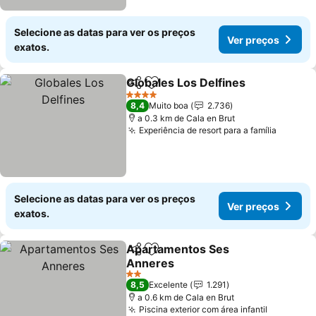
Selecione as datas para ver os preços
Ver preços
exatos.
Globales Los Delfines
Partilhar
Adicionar aos favoritos
4 Estrelas
8,4
Muito boa
2.736
a 0.3 km de Cala en Brut
Experiência de resort para a família
Selecione as datas para ver os preços
Ver preços
exatos.
Apartamentos Ses
Partilhar
Adicionar aos favoritos
Anneres
2 Estrelas
8,5
Excelente
1.291
a 0.6 km de Cala en Brut
Piscina exterior com área infantil