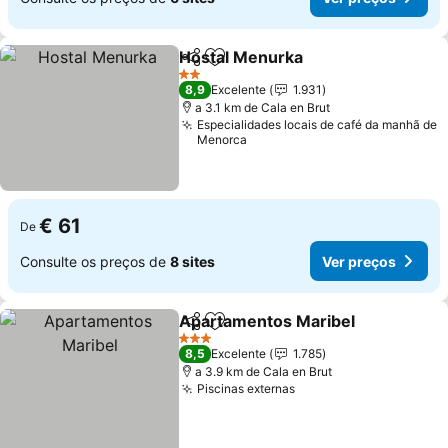
Hostal Menurka
Partilhar
Adicionar aos favoritos
2 Estrelas
8,9
Excelente
1.931
a 3.1 km de Cala en Brut
Especialidades locais de café da manhã de
Menorca
€ 61
De
Consulte os preços de
8 sites
Ver preços
Apartamentos Maribel
Partilhar
Adicionar aos favoritos
3 Estrelas
8,5
Excelente
1.785
a 3.9 km de Cala en Brut
Piscinas externas