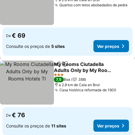
Quartos com tetos abobadados de pedra
€ 69
De
Consulte os preços de
5 sites
Ver preços
My Rooms Ciutadella
Partilhar
Adicionar aos favoritos
Adults Only by My Rooms
Hotels TI
3 Estrelas
7,5
Boa
388
a 2.8 km de Cala en Brut
Casa histórica reformada de 1900
€ 76
De
Consulte os preços de
11 sites
Ver preços