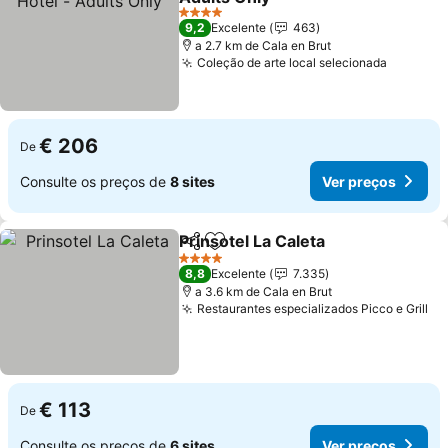
4 Estrelas
9,2
Excelente
463
a 2.7 km de Cala en Brut
Coleção de arte local selecionada
€ 206
De
Consulte os preços de
8 sites
Ver preços
Prinsotel La Caleta
Partilhar
Adicionar aos favoritos
4 Estrelas
8,8
Excelente
7.335
a 3.6 km de Cala en Brut
Restaurantes especializados Picco e Grill
€ 113
De
Consulte os preços de
6 sites
Ver preços