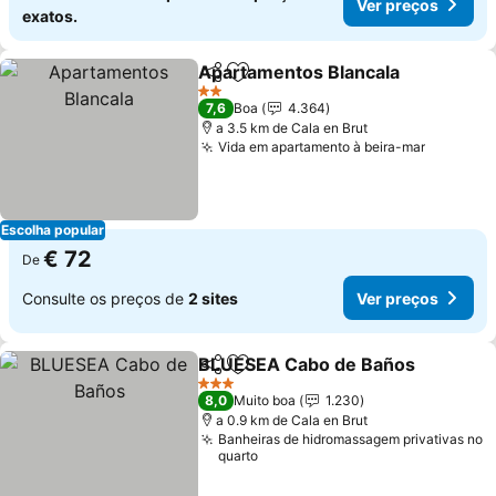
Ver preços
exatos.
Apartamentos Blancala
Partilhar
Adicionar aos favoritos
2 Estrelas
7,6
Boa
4.364
a 3.5 km de Cala en Brut
Vida em apartamento à beira-mar
Escolha popular
€ 72
De
Consulte os preços de
2 sites
Ver preços
BLUESEA Cabo de Baños
Partilhar
Adicionar aos favoritos
3 Estrelas
8,0
Muito boa
1.230
a 0.9 km de Cala en Brut
Banheiras de hidromassagem privativas no
quarto