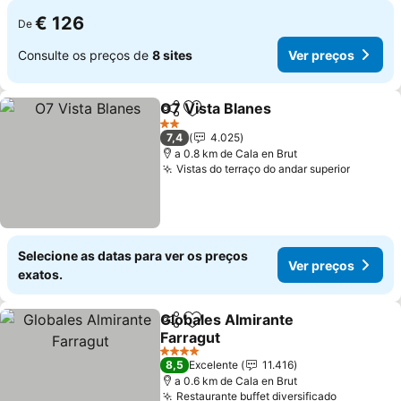
€ 126
De
Consulte os preços de
8 sites
Ver preços
O7 Vista Blanes
Partilhar
Adicionar aos favoritos
2 Estrelas
7,4
4.025
a 0.8 km de Cala en Brut
Vistas do terraço do andar superior
Selecione as datas para ver os preços
Ver preços
exatos.
Globales Almirante
Partilhar
Adicionar aos favoritos
Farragut
4 Estrelas
8,5
Excelente
11.416
a 0.6 km de Cala en Brut
Restaurante buffet diversificado