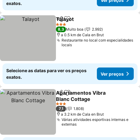
Ver preços
exatos.
Talayot
Partilhar
Adicionar aos favoritos
3 Estrelas
8,3
Muito boa
2.992
a 0.5 km de Cala en Brut
Restaurante no local com especialidades
locais
Selecione as datas para ver os preços
Ver preços
exatos.
Apartamentos Vibra
Partilhar
Adicionar aos favoritos
Blanc Cottage
3 Estrelas
7,1
1.808
a 3.2 km de Cala en Brut
Várias atividades esportivas internas e
externas