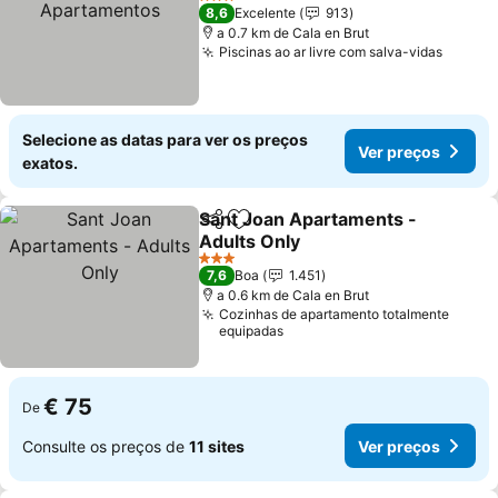
Apartamentos
3 Estrelas
8,6
Excelente
913
a 0.7 km de Cala en Brut
Piscinas ao ar livre com salva-vidas
Selecione as datas para ver os preços
Ver preços
exatos.
Sant Joan Apartaments -
Partilhar
Adicionar aos favoritos
Adults Only
3 Estrelas
7,6
Boa
1.451
a 0.6 km de Cala en Brut
Cozinhas de apartamento totalmente
equipadas
€ 75
De
Consulte os preços de
11 sites
Ver preços