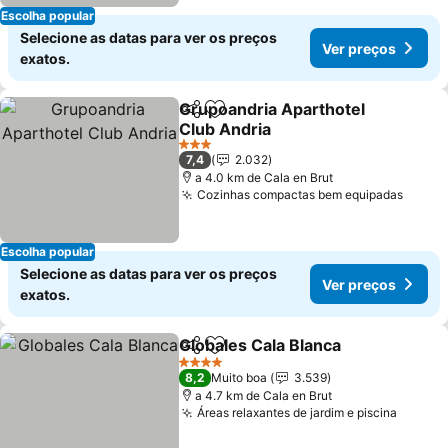
Escolha popular
Selecione as datas para ver os preços
Ver preços
exatos.
Grupoandria Aparthotel
Partilhar
Adicionar aos favoritos
Club Andria
3 Estrelas
7,4
2.032
a 4.0 km de Cala en Brut
Cozinhas compactas bem equipadas
Escolha popular
Selecione as datas para ver os preços
Ver preços
exatos.
Globales Cala Blanca
Partilhar
Adicionar aos favoritos
4 Estrelas
8,2
Muito boa
3.539
a 4.7 km de Cala en Brut
Áreas relaxantes de jardim e piscina