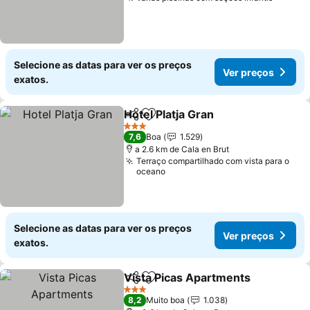
Selecione as datas para ver os preços
Ver preços
exatos.
Hotel Platja Gran
Partilhar
Adicionar aos favoritos
3 Estrelas
7,6
Boa
1.529
a 2.6 km de Cala en Brut
Terraço compartilhado com vista para o
oceano
Selecione as datas para ver os preços
Ver preços
exatos.
Vista Picas Apartments
Partilhar
Adicionar aos favoritos
3 Estrelas
8,2
Muito boa
1.038