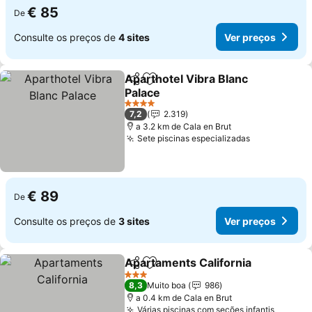
€ 85
De
Consulte os preços de
4 sites
Ver preços
Aparthotel Vibra Blanc
Partilhar
Adicionar aos favoritos
Palace
4 Estrelas
7,2
2.319
a 3.2 km de Cala en Brut
Sete piscinas especializadas
€ 89
De
Consulte os preços de
3 sites
Ver preços
Apartaments California
Partilhar
Adicionar aos favoritos
3 Estrelas
8,3
Muito boa
986
a 0.4 km de Cala en Brut
Várias piscinas com seções infantis