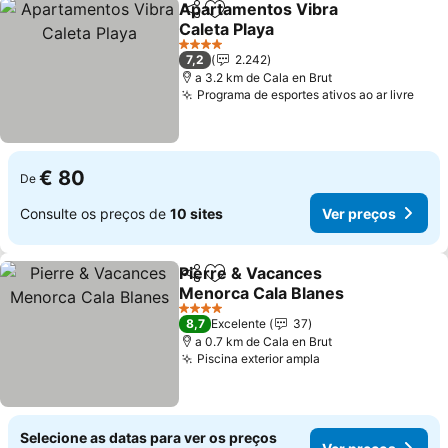
Apartamentos Vibra
Partilhar
Adicionar aos favoritos
Caleta Playa
4 Estrelas
7,2
2.242
a 3.2 km de Cala en Brut
Programa de esportes ativos ao ar livre
€ 80
De
Consulte os preços de
10 sites
Ver preços
Pierre & Vacances
Partilhar
Adicionar aos favoritos
Menorca Cala Blanes
4 Estrelas
8,7
Excelente
37
a 0.7 km de Cala en Brut
Piscina exterior ampla
Selecione as datas para ver os preços