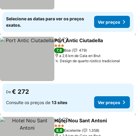
Selecione as datas para ver os preços
Ver preços
exatos.
Port Antic Ciutadella
Partilhar
Adicionar aos favoritos
3 Estrelas
7,8
Boa
479
a 2.6 km de Cala en Brut
Design de quarto rústico tradicional
€ 272
De
Consulte os preços de
13 sites
Ver preços
Hotel Nou Sant Antoni
Partilhar
Adicionar aos favoritos
3 Estrelas
8,8
Excelente
1.358
a 2.8 km de Cala en Brut