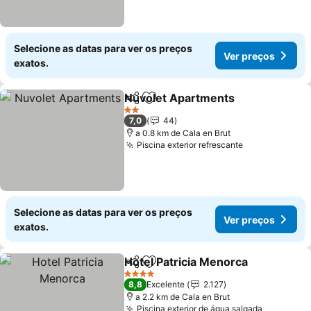
Selecione as datas para ver os preços
Ver preços
exatos.
Nuvolet Apartments
Partilhar
Adicionar aos favoritos
2 Estrelas
7,0
44
a 0.8 km de Cala en Brut
Piscina exterior refrescante
Selecione as datas para ver os preços
Ver preços
exatos.
Hotel Patricia Menorca
Partilhar
Adicionar aos favoritos
4 Estrelas
8,8
Excelente
2.127
a 2.2 km de Cala en Brut
Piscina exterior de água salgada