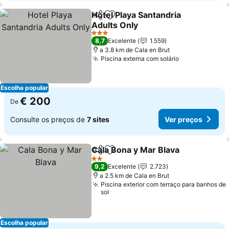
Hotel Playa Santandria
Partilhar
Adicionar aos favoritos
Adults Only
3 Estrelas
8,7
Excelente
1.559
a 3.8 km de Cala en Brut
Piscina externa com solário
Escolha popular
€ 200
De
Consulte os preços de
7 sites
Ver preços
Cala Bona y Mar Blava
Partilhar
Adicionar aos favoritos
2 Estrelas
9,2
Excelente
2.723
a 2.5 km de Cala en Brut
Piscina exterior com terraço para banhos de
sol
Escolha popular