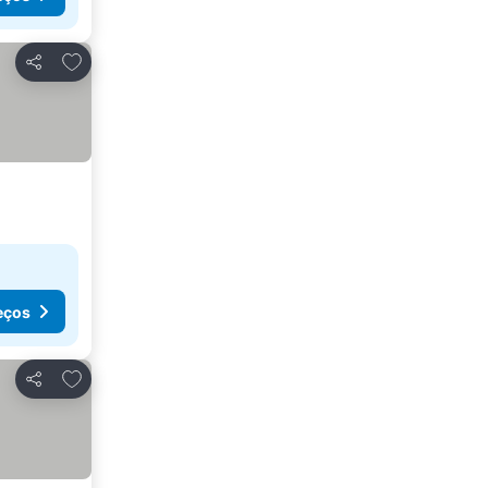
Adicionar aos favoritos
Partilhar
eços
Adicionar aos favoritos
Partilhar