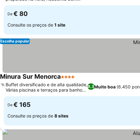
equipada
€ 80
De
Consulte os preços de
1 site
Escolha popular
Minura Sur Menorca
4 Estrelas
Buffet diversificado e de alta qualidade,
Muito boa
(6.450 pon
8,3
Várias piscinas e terraços para banhos
de sol
€ 165
De
Consulte os preços de
8 sites