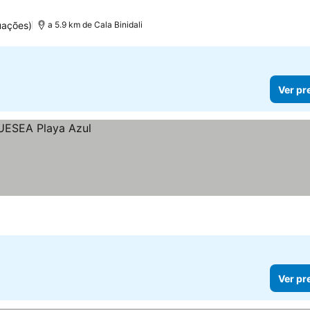
uações)
a 5.9 km de Cala Binidali
Ver pr
Ver pr