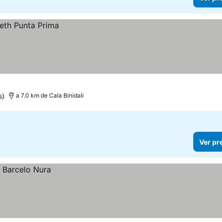
s)
a 7.0 km de Cala Binidali
Ver pr