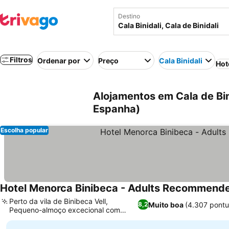
Destino
Filtros
Ordenar por
Preço
Cala Binidali
Hot
Alojamentos em Cala de Binid
Espanha)
Escolha popular
Hotel Menorca Binibeca - Adults Recommende
Perto da vila de Binibeca Vell,
Muito boa
(4.307 pont
8,2
Pequeno-almoço excecional com
diversas opções