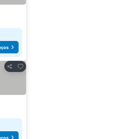
eços
Adicionar aos favoritos
Partilhar
eços