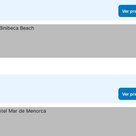
Ver pr
Ver pr