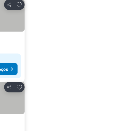
Adicionar aos favoritos
Partilhar
eços
Adicionar aos favoritos
Partilhar