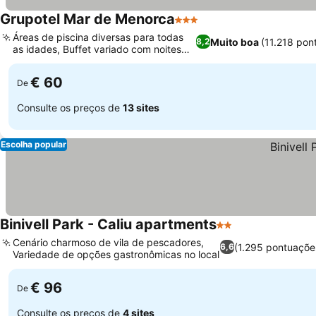
Grupotel Mar de Menorca
3 Estrelas
Áreas de piscina diversas para todas
Muito boa
(11.218 pon
8,2
as idades, Buffet variado com noites
temáticas
€ 60
De
Consulte os preços de
13 sites
Escolha popular
Binivell Park - Caliu apartments
2 Estrelas
Cenário charmoso de vila de pescadores,
(1.295 pontuaçõe
6,6
Variedade de opções gastronômicas no local
€ 96
De
Consulte os preços de
4 sites