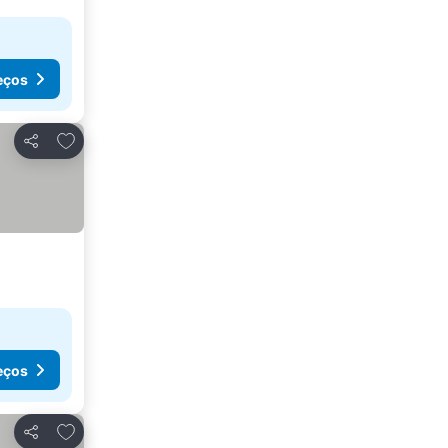
eços
Adicionar aos favoritos
Partilhar
eços
Adicionar aos favoritos
Partilhar