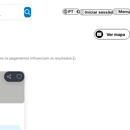
PT · €
Menu
Iniciar sessão
.
Ver mapa
o os pagamentos influenciam os resultados
Adicionar aos favoritos
Partilhar