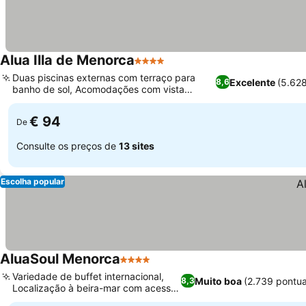
Alua Illa de Menorca
4 Estrelas
Duas piscinas externas com terraço para
Excelente
(5.62
8,6
banho de sol, Acomodações com vista
panorâmica para o mar
€ 94
De
Consulte os preços de
13 sites
Escolha popular
AluaSoul Menorca
4 Estrelas
Variedade de buffet internacional,
Muito boa
(2.739 pontu
8,3
Localização à beira-mar com acesso
direto