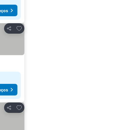
eços
Adicionar aos favoritos
Partilhar
eços
Adicionar aos favoritos
Partilhar