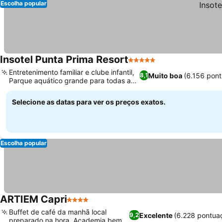
Escolha popular
Insotel Punta Prima Resort
5 Estrelas
Entretenimento familiar e clube infantil,
Muito boa
(6.156 pon
8,1
Parque aquático grande para todas as
idades
Selecione as datas para ver os preços exatos.
Escolha popular
ARTIEM Capri
4 Estrelas
Buffet de café da manhã local
Excelente
(6.228 pontua
9,2
preparado na hora, Academia bem