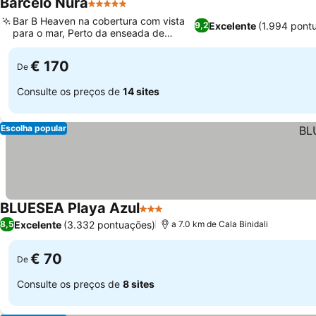
Barcelo Nura
5 Estrelas
Bar B Heaven na cobertura com vista
Excelente
(1.994 pont
9,2
para o mar, Perto da enseada de
Binibèquer
€ 170
De
Consulte os preços de
14 sites
Escolha popular
BLUESEA Playa Azul
3 Estrelas
Excelente
(3.332 pontuações)
8,5
a 7.0 km de Cala Binidali
€ 70
De
Consulte os preços de
8 sites