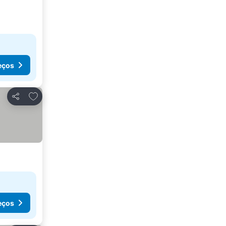
eços
Adicionar aos favoritos
Partilhar
eços