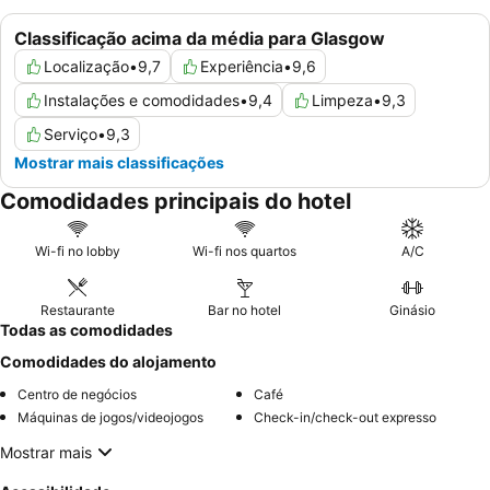
Classificação acima da média para Glasgow
Localização
•
9,7
Experiência
•
9,6
Instalações e comodidades
•
9,4
Limpeza
•
9,3
Serviço
•
9,3
Mostrar mais classificações
Comodidades principais do hotel
Wi-fi no lobby
Wi-fi nos quartos
A/C
Restaurante
Bar no hotel
Ginásio
Todas as comodidades
Comodidades do alojamento
Centro de negócios
Café
Máquinas de jogos/videojogos
Check-in/check-out expresso
Mostrar mais