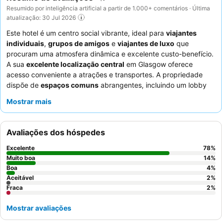
Resumido por inteligência artificial a partir de 1.000+ comentários · Última
atualização: 30 Jul 2026
Este hotel é um centro social vibrante, ideal para
viajantes
individuais
,
grupos de amigos
e
viajantes de luxo
que
procuram uma atmosfera dinâmica e excelente custo-benefício.
A sua
excelente localização central
em Glasgow oferece
acesso conveniente a atrações e transportes. A propriedade
dispõe de
espaços comuns
abrangentes, incluindo um lobby
animado com mesas de pingue-pongue e bilhar, promovendo a
Mostrar mais
interação social. Os hóspedes elogiam consistentemente os
funcionários simpáticos e prestativos
e o extenso e delicioso
buffet de pequeno-almoço
com diversas opções. Para uma
Avaliações dos hóspedes
experiência mais tranquila, os hóspedes devem solicitar um
quarto num andar superior.
Excelente
78
%
Muito boa
14
%
Boa
4
%
Aceitável
2
%
Fraca
2
%
Mostrar avaliações