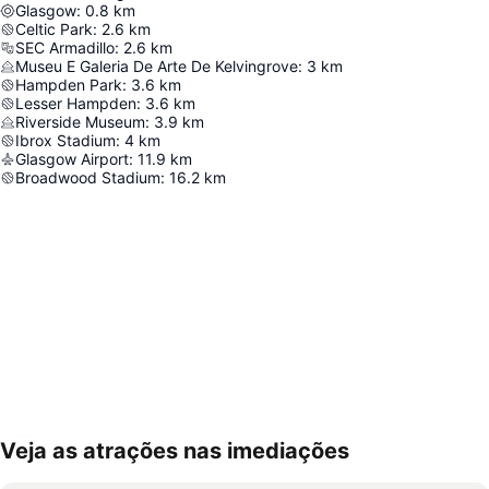
Glasgow
:
0.8
km
Celtic Park
:
2.6
km
SEC Armadillo
:
2.6
km
Museu E Galeria De Arte De Kelvingrove
:
3
km
Hampden Park
:
3.6
km
Lesser Hampden
:
3.6
km
Riverside Museum
:
3.9
km
Ibrox Stadium
:
4
km
Glasgow Airport
:
11.9
km
Broadwood Stadium
:
16.2
km
Veja as atrações nas imediações
Ampliar mapa