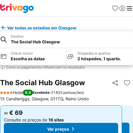
Favoritos
Iniciar
Me
Ver todas as estadias em Glasgow
Destino
The Social Hub Glasgow
Check-in/out
Hóspedes e quartos
Escolha as datas
2 hóspedes, 1 quarto.
Como os pagamentos influenciam os resultados
The Social Hub Glasgow
Partilhar
Ad
Hotel
9,0
Excelente
(
11.835 pontuações
)
4 Estrelas
15 Candleriggs, Glasgow, G11TQ, Reino Unido
€ 69
€ 69
de
de
Consulte os preços de
16 sites
Consulte os preços de
16 sites
Ver preços
Ver preços