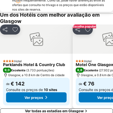
mudam frequentemente. Como tal, pode haver diferenças entre as
ofertas que consulta no trivago e os preços que estão disponíveis
nos sites de reserva.
Um dos Hotéis com melhor avaliação em
Glasgow
Escolha popular
Partilhar
Adicionar aos favoritos
Partilhar
Adicionar aos
Hotel
Hotel
4 Estrelas
3 Estrelas
Parklands Hotel & Country Club
Motel One Glasgo
9,0
8,8
Excelente
(
3.733 pontuações
)
Excelente
(
27.932 p
Glasgow, a 10.8 km de Centro da cidade
Glasgow, a 0.8 km de 
€ 142
€ 76
de
de
Consulte os preços de
10 sites
Consulte os preços 
Ver preços
Ver preç
Ver todas as estadias em Glasgow