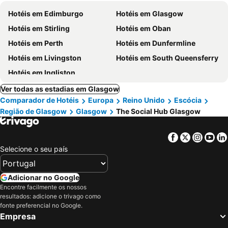
Hotéis em Edimburgo
Hotéis em Glasgow
Hotéis em Stirling
Hotéis em Oban
Hotéis em Perth
Hotéis em Dunfermline
Hotéis em Livingston
Hotéis em South Queensferry
Hotéis em Ingliston
Ver todas as estadias em Glasgow
Comparador de Hotéis
Europa
Reino Unido
Escócia
Região de Glasgow
Glasgow
The Social Hub Glasgow
Facebook
Twitter
Insta
Yo
Selecione o seu país
Adicionar no Google
Encontre facilmente os nossos
resultados: adicione o trivago como
fonte preferencial no Google.
Empresa