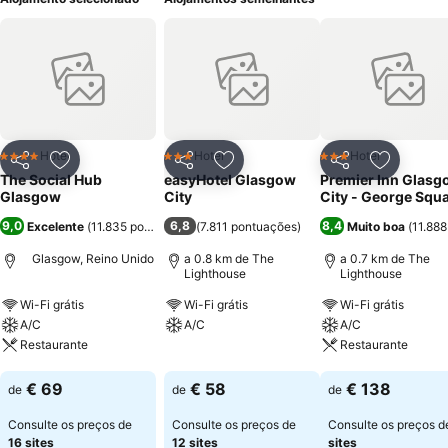
Hotel
Hotel
Hotel
4 Estrelas
3 Estrelas
3 Estrelas
Partilhar
Adicionar aos favoritos
Partilhar
Adicionar aos favoritos
Partilhar
Adicionar
The Social Hub
easyHotel Glasgow
Premier Inn Glasg
Glasgow
City
City - George Squ
9,0
6,8
8,4
Excelente
(
11.835 pontuações
)
(
7.811 pontuações
)
Muito boa
(
11.88
Glasgow, Reino Unido
a 0.8 km de The
a 0.7 km de The
Lighthouse
Lighthouse
Wi-Fi grátis
Wi-Fi grátis
Wi-Fi grátis
A/C
A/C
A/C
Restaurante
Restaurante
Ver preços
Ver preços
Ver preços
€ 69
€ 58
€ 138
de
de
de
Consulte os preços de
Consulte os preços de
Consulte os preços 
16 sites
12 sites
sites