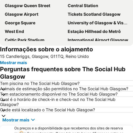
Glasgow Queen Street
Central Station
Glasgow Airport
Tickets Scotland Glasgow
George Square
University of Glasgow & Visitor Centre
West End
Estação Hillhead do Metrô
Celtic Park Stadium
International Airport Glasgow
Informações sobre o alojamento
Glasgow Prestwick Airport
Hampden Park
15 Candleriggs, Glasgow, G11TQ, Reino Unido
Victoria Park
Finnieston
Mostrar mais
Buchanan bus station
Scottish Exhibition and Conference Centre
Perguntas frequentes sobre The Social Hub
Princes Square
Buchanan Street
Glasgow
Apple Store
Citizen's Theatre
Tem piscina no The Social Hub Glasgow?
Animais de estimação são permitidos no The Social Hub Glasgow?
Shawlands
Queen's Park
Tem estacionamento disponível no The Social Hub Glasgow?
Qual é o horário de check-in e check-out no The Social Hub
Ibrox Stadium
Orchard Park
Glasgow?
Blair Drummond Safari and Adventure Park
Onde está localizado o The Social Hub Glasgow?
Mostrar mais
Os preços e a disponibilidade que recebemos dos sites de reserva