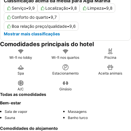
Classificação acima da média para Agia Marina
Serviço
•
9,9
Localização
•
9,8
Limpeza
•
9,8
Conforto do quarto
•
9,7
Boa relação preço/qualidade
•
9,6
Mostrar mais classificações
Comodidades principais do hotel
Wi-fi no lobby
Wi-fi nos quartos
Piscina
Spa
Estacionamento
Aceita animais
A/C
Ginásio
Todas as comodidades
Bem-estar
Sala de vapor
Massagens
Sauna
Banho turco
Comodidades do alojamento