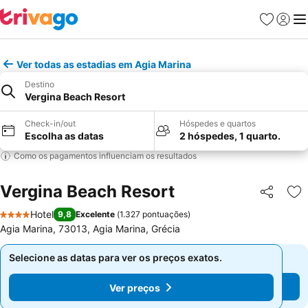
Favoritos
Iniciar
Me
Ver todas as estadias em Agia Marina
Destino
Vergina Beach Resort
Check-in/out
Hóspedes e quartos
Escolha as datas
2 hóspedes, 1 quarto.
Como os pagamentos influenciam os resultados
Vergina Beach Resort
Partilhar
Ad
Hotel
9,8
Excelente
(
1.327 pontuações
)
4 Estrelas
Agia Marina, 73013, Agia Marina, Grécia
Selecione as datas para ver os preços exatos.
Selecione as datas para ver os preços exatos.
Ver preços
Ver preços