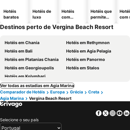
Hotéis
Hotéis de
Hotéis
Hotéis que
Hoté
baratos
luxo
com
permitem
com 
piscinas
animais
Destinos perto de Vergina Beach Resort
Hotéis em Chania
Hotéis em Rethymnon
Hotéis em Bali
Hotéis em Agia Pelagia
Hotéis em Platanias Chania
Hotéis em Panormo
Hotéis em Georgioupolis
Hotéis em Stalos
Hotéis em Kolymbari
Ver todas as estadias em Agia Marina
Comparador de Hotéis
Europa
Grécia
Creta
Agia Marina
Vergina Beach Resort
Facebook
Twitter
Insta
Yo
Selecione o seu país