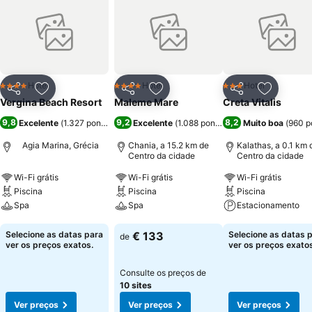
Hotel
Hotel
Hotel
4 Estrelas
4 Estrelas
3 Estrelas
Partilhar
Adicionar aos favoritos
Partilhar
Adicionar aos favoritos
Partilhar
Adicionar
Vergina Beach Resort
Maleme Mare
Creta Vitalis
9,8
9,2
8,2
Excelente
(
1.327 pontuações
)
Excelente
(
1.088 pontuações
Muito boa
)
(
960 p
Agia Marina, Grécia
Chania, a 15.2 km de
Kalathas, a 0.1 km 
Centro da cidade
Centro da cidade
Wi-Fi grátis
Wi-Fi grátis
Wi-Fi grátis
Piscina
Piscina
Piscina
Spa
Spa
Estacionamento
Ver preços
Ver preços
Ver preços
Selecione as datas para
€ 133
Selecione as datas 
de
ver os preços exatos.
ver os preços exatos
Consulte os preços de
10 sites
Ver preços
Ver preços
Ver preços