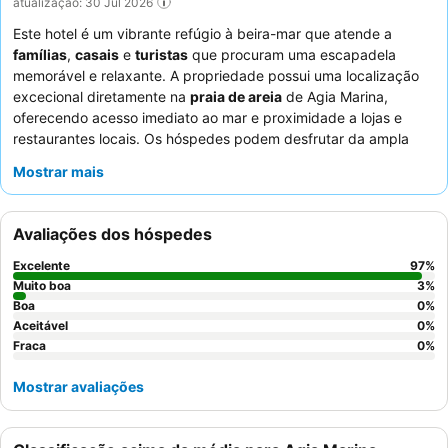
atualização: 30 Jul 2026
Este hotel é um vibrante refúgio à beira-mar que atende a
famílias
,
casais
e
turistas
que procuram uma escapadela
memorável e relaxante. A propriedade possui uma localização
excecional diretamente na
praia de areia
de Agia Marina,
oferecendo acesso imediato ao mar e proximidade a lojas e
restaurantes locais. Os hóspedes podem desfrutar da ampla
piscina
ou relaxar na praia privada com espreguiçadeiras
Mostrar mais
gratuitas. O serviço excecional do
staff
e o delicioso
buffet de
pequeno-almoço
, muitas vezes desfrutado junto à praia,
recebem consistentemente muitos elogios. Para uma
Avaliações dos hóspedes
experiência verdadeiramente indulgente, considere reservar
uma suite com uma
piscina privada
ou jacuzzi.
Excelente
97
%
Muito boa
3
%
Boa
0
%
Aceitável
0
%
Fraca
0
%
Mostrar avaliações