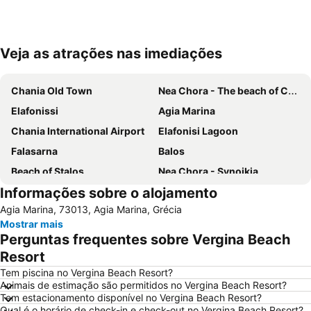
Veja as atrações nas imediações
Ampliar mapa
Chania Old Town
Nea Chora - The beach of Chania
Elafonissi
Agia Marina
Chania International Airport
Elafonisi Lagoon
Falasarna
Balos
Beach of Stalos
Nea Chora - Synoikia
Informações sobre o alojamento
Kolymbari
Lissos
Agia Marina, 73013, Agia Marina, Grécia
Beach of Maleme
Halepa
Mostrar mais
Kavros
Elafonisos
Perguntas frequentes sobre Vergina Beach
Dikastiria
Pahiana
Resort
Almyrida
Kissamos Port
Tem piscina no Vergina Beach Resort?
Animais de estimação são permitidos no Vergina Beach Resort?
Georgioupolis
Lake Kournas
Tem estacionamento disponível no Vergina Beach Resort?
Qual é o horário de check-in e check-out no Vergina Beach Resort?