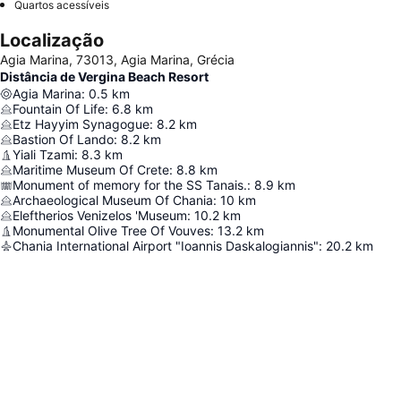
Quartos acessíveis
Localização
Agia Marina, 73013, Agia Marina, Grécia
Distância de Vergina Beach Resort
Agia Marina
:
0.5
km
Fountain Of Life
:
6.8
km
Etz Hayyim Synagogue
:
8.2
km
Bastion Of Lando
:
8.2
km
Yiali Tzami
:
8.3
km
Maritime Museum Of Crete
:
8.8
km
Monument of memory for the SS Tanais.
:
8.9
km
Archaeological Museum Of Chania
:
10
km
Eleftherios Venizelos 'Museum
:
10.2
km
Monumental Olive Tree Of Vouves
:
13.2
km
Chania International Airport "Ioannis Daskalogiannis"
:
20.2
km