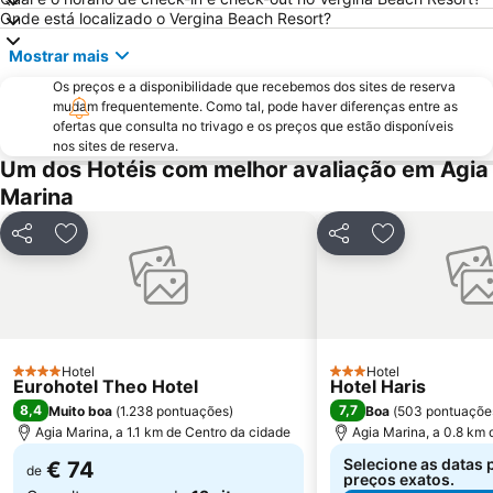
Giaourtoplimmira
Agii Apostoli
Onde está localizado o Vergina Beach Resort?
Kiani Akti
Topolia Gorge
Mostrar mais
Vamos Traditional Village
Os preços e a disponibilidade que recebemos dos sites de reserva
mudam frequentemente. Como tal, pode haver diferenças entre as
ofertas que consulta no trivago e os preços que estão disponíveis
nos sites de reserva.
Um dos Hotéis com melhor avaliação em Agia
Marina
Partilhar
Adicionar aos favoritos
Partilhar
Adicionar aos
Hotel
Hotel
4 Estrelas
3 Estrelas
Eurohotel Theo Hotel
Hotel Haris
8,4
7,7
Muito boa
(
1.238 pontuações
)
Boa
(
503 pontuaçõe
Agia Marina, a 1.1 km de Centro da cidade
Agia Marina, a 0.8 km 
Selecione as datas 
€ 74
de
preços exatos.