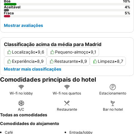
Boa
10
%
Aceitável
4
%
Fraca
5
%
Mostrar avaliações
Classificação acima da média para Madrid
Localização
•
9,6
Pequeno-almoço
•
9,1
Experiência
•
8,9
Restaurante
•
8,9
Limpeza
•
8,7
Mostrar mais classificações
Comodidades principais do hotel
Wi-fi no lobby
Wi-fi nos quartos
Estacionamento
A/C
Restaurante
Bar no hotel
Todas as comodidades
Comodidades do alojamento
Café
Entrada/lobby