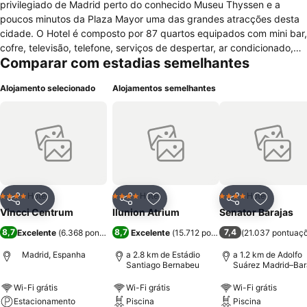
privilegiado de Madrid perto do conhecido Museu Thyssen e a
poucos minutos da Plaza Mayor uma das grandes atracções desta
cidade. O Hotel é composto por 87 quartos equipados com mini bar,
cofre, televisão, telefone, serviços de despertar, ar condicionado,
Comparar com estadias semelhantes
casa de banho com banheira, duche, secador de cabelo e artigos
de higiene pessoal, aquecimento, tv satélite, internet e mesa de
Alojamento selecionado
Alojamentos semelhantes
escritório. O hotel também dispõe de bar onde poderá conviver com
seus amigos, recepção com jornais e revistas, oportunidade de
optar por quartos para não fumadores, quartos insonorizados,
elevador, cofre, sala de bagagem, gay friendly, serviço expresso de
check in e out, serviços de quarto, centro financeiro, condições
para receber crianças e bebés com serviço de babás, lavandaria,
engomadeira, quartos vip, oportunidade de alugar viatura, posto de
turismo e internet wi-fi em todas as áreas públicas do hotel. Neste
Hotel
Hotel
Hotel
4 Estrelas
4 Estrelas
4 Estrelas
Partilhar
Adicionar aos favoritos
Partilhar
Adicionar aos favoritos
Partilhar
Adicionar
hotel é expressamente proibido fumar em todos os espaços
Vincci Centrum
Ilunion Atrium
Senator Barajas
públicos.
8,7
8,7
7,4
Excelente
(
6.368 pontuações
)
Excelente
(
15.712 pontuações
(
21.037 pontuaç
)
Madrid, Espanha
a 2.8 km de Estádio
a 1.2 km de Adolfo
Santiago Bernabeu
Suárez Madrid–Bar
Airport
Wi-Fi grátis
Wi-Fi grátis
Wi-Fi grátis
Estacionamento
Piscina
Piscina