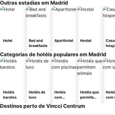
Outras estadias em Madrid
Hotel
Bed and
Aparthotel
Hostel
Casa
breakfasts
hósp
Categorias de hotéis populares em Madrid
Hotéis
Hotéis de
Hotéis
Hotéis que
Hoté
baratos
luxo
com
permitem
com 
piscinas
animais
Destinos perto de Vincci Centrum