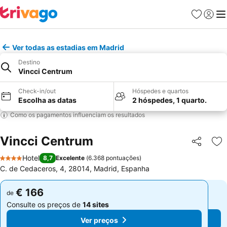
Favoritos
Iniciar
Me
Ver todas as estadias em Madrid
Destino
Vincci Centrum
Check-in/out
Hóspedes e quartos
Escolha as datas
2 hóspedes, 1 quarto.
Como os pagamentos influenciam os resultados
Vincci Centrum
Partilhar
Ad
Hotel
8,7
Excelente
(
6.368 pontuações
)
4 Estrelas
C. de Cedaceros, 4, 28014, Madrid, Espanha
€ 166
€ 166
de
de
Consulte os preços de
14 sites
Consulte os preços de
14 sites
Ver preços
Ver preços