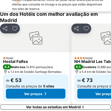
Casino Gran Vía
Calle Serrano
ofertas que consulta no trivago e os preços que estão disponíveis
nos sites de reserva.
Praça da Espanha
San Blas
Um dos Hotéis com melhor avaliação em
Praça de touros das Ventas
Ibiza
Madrid
Atocha Metro Station
Sol
Partilhar
Adicionar aos favoritos
Partilhar
Adicionar aos
Carabanchel
Malasaña
Gran Vía Metro Station
Retiro
Goya
Aeropuerto
Metropolitano Club Deportivo
Circuito del Jarama
Hotel
Hotel
1 Estrelas
4 Estrelas
Hostal Falfes
NH Madrid Las Tab
Sol Metro Station
Paseo de la Castellana
8,4
8,5
Muito boa
(
4.810 pontuações
)
Excelente
(
5.886 po
Tetuán
Praça da Cibeles
a 1.2 km de Estádio Santiago Bernabeu
a 5.4 km de Estádio S
Centro Comercial Gran Vía de Hortaleza
Santiago Bernabéu Metro Station
€ 53
€ 73
de
de
Consulte os preços de
5 sites
Consulte os preços 
Ver preços
Ver preç
Ver todas as estadias em Madrid