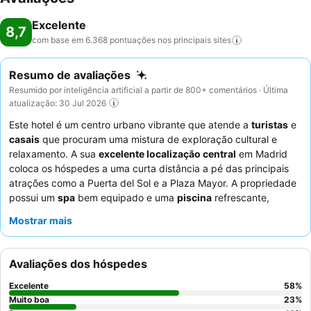
Excelente
8,7
com base em 6.368 pontuações nos principais
sites
Resumo de avaliações
Resumido por inteligência artificial a partir de 800+ comentários · Última
atualização: 30 Jul 2026
Este hotel é um centro urbano vibrante que atende a
turistas
e
casais
que procuram uma mistura de exploração cultural e
relaxamento. A sua
excelente localização central
em Madrid
coloca os hóspedes a uma curta distância a pé das principais
atrações como a Puerta del Sol e a Plaza Mayor. A propriedade
possui um
spa
bem equipado e uma
piscina
refrescante,
perfeitos para relaxar após um dia de exploração da cidade. Os
Mostrar mais
hóspedes elogiam consistentemente os
funcionários
simpáticos e profissionais
e a qualidade e variedade
excecionais do
buffet de pequeno-almoço
. Para uma
Avaliações dos hóspedes
experiência verdadeiramente tranquila, considere pedir um
quarto virado para o jardim para garantir uma noite de sono
Excelente
58
%
tranquila.
Muito boa
23
%