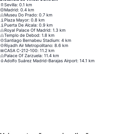
Sevilla
:
0.1
km
Madrid
:
0.4
km
Museu Do Prado
:
0.7
km
Plaza Mayor
:
0.8
km
Puerta De Alcala
:
0.9
km
Royal Palace Of Madrid
:
1.3
km
Templo de Debod
:
1.8
km
Santiago Bernabeu Stadium
:
4
km
Riyadh Air Metropolitano
:
8.6
km
CASA C-212-100
:
11.2
km
Palace Of Zarzuela
:
11.4
km
Adolfo Suárez Madrid-Barajas Airport
:
14.1
km