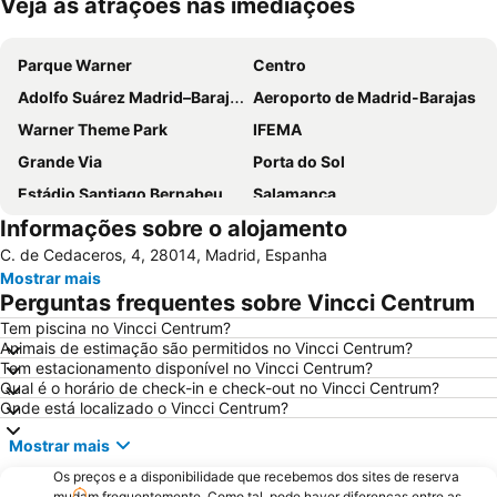
Veja as atrações nas imediações
Ampliar mapa
Parque Warner
Centro
Adolfo Suárez Madrid–Barajas Airport
Aeroporto de Madrid-Barajas
Warner Theme Park
IFEMA
Grande Via
Porta do Sol
Estádio Santiago Bernabeu
Salamanca
Informações sobre o alojamento
Atocha
Estación Sur
C. de Cedaceros, 4, 28014, Madrid, Espanha
Estadio Metropolitano Metro Station
Barajas
Mostrar mais
Metropolitano Metro Station
Chamartín
Perguntas frequentes sobre Vincci Centrum
Estação de Atocha
Praça Central /maior
Tem piscina no Vincci Centrum?
Animais de estimação são permitidos no Vincci Centrum?
De Chueca
Madrid
Tem estacionamento disponível no Vincci Centrum?
Madrid Arena
Parque de Atracciones de Madrid
Qual é o horário de check-in e check-out no Vincci Centrum?
Onde está localizado o Vincci Centrum?
Parque Retiro
Palacio de Vistalegre
Mostrar mais
Caja Mágica
Museu Nacional do Prado
Os preços e a disponibilidade que recebemos dos sites de reserva
Chamberí
Villaverde
mudam frequentemente. Como tal, pode haver diferenças entre as