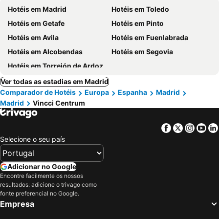
Hotéis em Madrid
Hotéis em Toledo
Hotéis em Getafe
Hotéis em Pinto
Hotéis em Avila
Hotéis em Fuenlabrada
Hotéis em Alcobendas
Hotéis em Segovia
Hotéis em Torrejón de Ardoz
Ver todas as estadias em Madrid
Comparador de Hotéis
Europa
Espanha
Madrid
Madrid
Vincci Centrum
Facebook
Twitter
Insta
Yo
Selecione o seu país
Adicionar no Google
Encontre facilmente os nossos
resultados: adicione o trivago como
fonte preferencial no Google.
Empresa