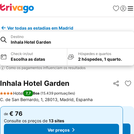
Favoritos
Iniciar
Me
Ver todas as estadias em Madrid
Destino
Inhala Hotel Garden
Check-in/out
Hóspedes e quartos
Escolha as datas
2 hóspedes, 1 quarto.
Como os pagamentos influenciam os resultados
Inhala Hotel Garden
Partilhar
Ad
Hotel
7,7
Boa
(
15.439 pontuações
)
4 Estrelas
C. de San Bernardo, 1, 28013, Madrid, Espanha
€ 76
€ 76
de
de
Consulte os preços de
13 sites
Consulte os preços de
13 sites
Ver preços
Ver preços