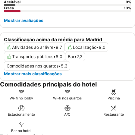
Aceitável
9
%
Fraca
13
%
Mostrar avaliações
Classificação acima da média para Madrid
Atividades ao ar livre
•
9,7
Localização
•
9,0
Transportes públicos
•
8,0
Bar
•
7,2
Comodidades nos quartos
•
5,3
Mostrar mais classificações
Comodidades principais do hotel
Wi-fi no lobby
Wi-fi nos quartos
Piscina
Estacionamento
A/C
Restaurante
Bar no hotel