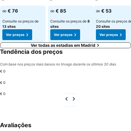
Ver preços
Ver preços
Ver preços
€ 76
€ 85
€ 53
de
de
de
Consulte os preços de
Consulte os preços de
8
Consulte os preços d
13 sites
sites
20 sites
Ver preços
Ver preços
Ver preços
Ver todas as estadias em Madrid
Tendência dos preços
Com base nos preços mais baixos no trivago durante os últimos 30 dias
€ 0
€ 0
€ 0
Avaliações