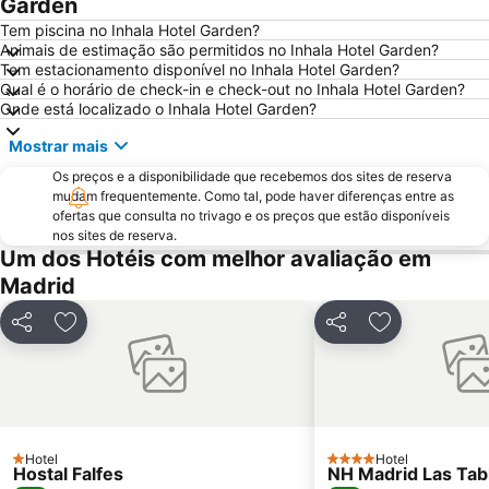
Garden
De Chueca
Madrid
Tem piscina no Inhala Hotel Garden?
Animais de estimação são permitidos no Inhala Hotel Garden?
Madrid Arena
Parque de Atracciones de Madrid
Tem estacionamento disponível no Inhala Hotel Garden?
Qual é o horário de check-in e check-out no Inhala Hotel Garden?
Parque Retiro
Palacio de Vistalegre
Onde está localizado o Inhala Hotel Garden?
Caja Mágica
Museu Nacional do Prado
Mostrar mais
Chamberí
Villaverde
Os preços e a disponibilidade que recebemos dos sites de reserva
Casino Gran Vía
Calle Serrano
mudam frequentemente. Como tal, pode haver diferenças entre as
ofertas que consulta no trivago e os preços que estão disponíveis
Praça da Espanha
San Blas
nos sites de reserva.
Praça de touros das Ventas
Ibiza
Um dos Hotéis com melhor avaliação em
Madrid
Atocha Metro Station
Sol
Carabanchel
Malasaña
Partilhar
Adicionar aos favoritos
Partilhar
Adicionar aos
Gran Vía Metro Station
Retiro
Goya
Aeropuerto
Metropolitano Club Deportivo
Circuito del Jarama
Sol Metro Station
Paseo de la Castellana
Hotel
Hotel
1 Estrelas
4 Estrelas
Hostal Falfes
Tetuán
Praça da Cibeles
NH Madrid Las Tab