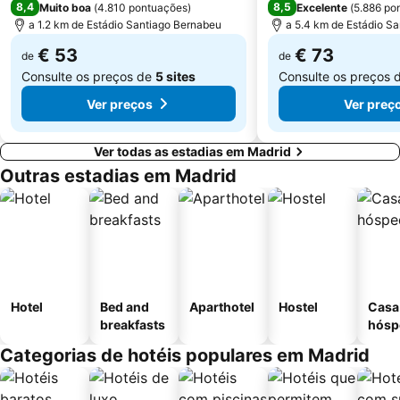
8,4
8,5
Muito boa
(
4.810 pontuações
)
Excelente
(
5.886 po
Centro Comercial Gran Vía de Hortaleza
Santiago Bernabéu Metro Station
a 1.2 km de Estádio Santiago Bernabeu
a 5.4 km de Estádio S
€ 53
€ 73
de
de
Consulte os preços de
5 sites
Consulte os preços 
Ver preços
Ver preç
Ver todas as estadias em Madrid
Outras estadias em Madrid
Hotel
Bed and
Aparthotel
Hostel
Casa
breakfasts
hósp
Categorias de hotéis populares em Madrid