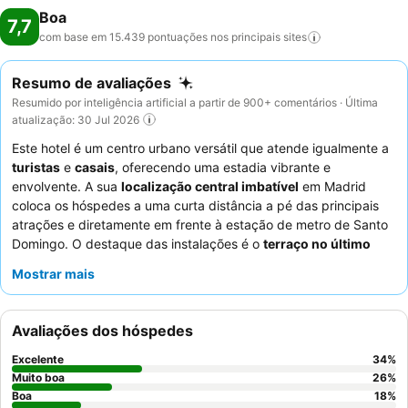
Boa
7,7
com base em 15.439 pontuações nos principais
sites
Resumo de avaliações
Resumido por inteligência artificial a partir de 900+ comentários · Última
atualização: 30 Jul 2026
Este hotel é um centro urbano versátil que atende igualmente a
turistas
e
casais
, oferecendo uma estadia vibrante e
envolvente. A sua
localização central imbatível
em Madrid
coloca os hóspedes a uma curta distância a pé das principais
atrações e diretamente em frente à estação de metro de Santo
Domingo. O destaque das instalações é o
terraço no último
piso com piscina
, que oferece vistas e ambiente agradáveis.
Mostrar mais
Os hóspedes elogiam consistentemente o
pessoal da receção
acolhedor e prestável
e a qualidade e variedade do
buffet de
pequeno-almoço
. Para uma experiência única, considere
Avaliações dos hóspedes
solicitar um dos
quartos temáticos
com um aquário ou
ambiente florestal.
Excelente
34
%
Muito boa
26
%
Boa
18
%