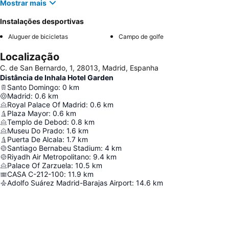
Mostrar mais
Instalações desportivas
Aluguer de bicicletas
Campo de golfe
Localização
C. de San Bernardo, 1, 28013, Madrid, Espanha
Distância de Inhala Hotel Garden
Santo Domingo
:
0
km
Madrid
:
0.6
km
Royal Palace Of Madrid
:
0.6
km
Plaza Mayor
:
0.6
km
Templo de Debod
:
0.8
km
Museu Do Prado
:
1.6
km
Puerta De Alcala
:
1.7
km
Santiago Bernabeu Stadium
:
4
km
Riyadh Air Metropolitano
:
9.4
km
Palace Of Zarzuela
:
10.5
km
CASA C-212-100
:
11.9
km
Adolfo Suárez Madrid-Barajas Airport
:
14.6
km