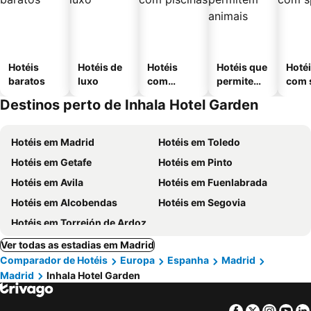
Hotéis
Hotéis de
Hotéis
Hotéis que
Hoté
baratos
luxo
com
permitem
com 
piscinas
animais
Destinos perto de Inhala Hotel Garden
Hotéis em Madrid
Hotéis em Toledo
Hotéis em Getafe
Hotéis em Pinto
Hotéis em Avila
Hotéis em Fuenlabrada
Hotéis em Alcobendas
Hotéis em Segovia
Hotéis em Torrejón de Ardoz
Ver todas as estadias em Madrid
Comparador de Hotéis
Europa
Espanha
Madrid
Madrid
Inhala Hotel Garden
Facebook
Twitter
Insta
Yo