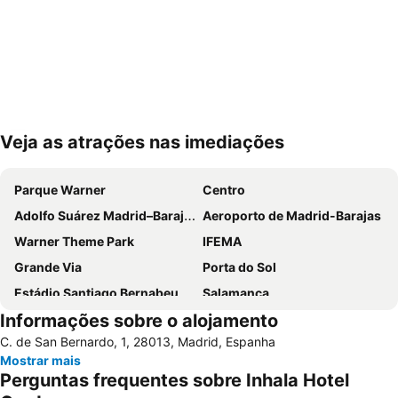
Veja as atrações nas imediações
Ampliar mapa
Parque Warner
Centro
Adolfo Suárez Madrid–Barajas Airport
Aeroporto de Madrid-Barajas
Warner Theme Park
IFEMA
Grande Via
Porta do Sol
Estádio Santiago Bernabeu
Salamanca
Informações sobre o alojamento
Atocha
Estación Sur
C. de San Bernardo, 1, 28013, Madrid, Espanha
Estadio Metropolitano Metro Station
Barajas
Mostrar mais
Metropolitano Metro Station
Chamartín
Perguntas frequentes sobre Inhala Hotel
Estação de Atocha
Praça Central /maior