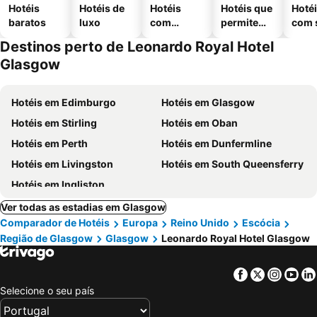
Hotéis
Hotéis de
Hotéis
Hotéis que
Hoté
baratos
luxo
com
permitem
com 
piscinas
animais
Destinos perto de Leonardo Royal Hotel
Glasgow
Hotéis em Edimburgo
Hotéis em Glasgow
Hotéis em Stirling
Hotéis em Oban
Hotéis em Perth
Hotéis em Dunfermline
Hotéis em Livingston
Hotéis em South Queensferry
Hotéis em Ingliston
Ver todas as estadias em Glasgow
Comparador de Hotéis
Europa
Reino Unido
Escócia
Região de Glasgow
Glasgow
Leonardo Royal Hotel Glasgow
Facebook
Twitter
Insta
Yo
Selecione o seu país