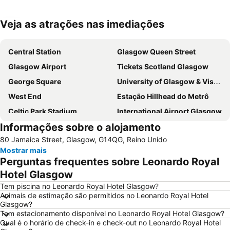
Veja as atrações nas imediações
Ampliar mapa
Central Station
Glasgow Queen Street
Glasgow Airport
Tickets Scotland Glasgow
George Square
University of Glasgow & Visitor Centre
West End
Estação Hillhead do Metrô
Celtic Park Stadium
International Airport Glasgow
Informações sobre o alojamento
Glasgow Prestwick Airport
Hampden Park
80 Jamaica Street, Glasgow, G14QG, Reino Unido
Victoria Park
Finnieston
Mostrar mais
Buchanan bus station
Scottish Exhibition and Conference Centre
Perguntas frequentes sobre Leonardo Royal
Princes Square
Buchanan Street
Hotel Glasgow
Apple Store
Citizen's Theatre
Tem piscina no Leonardo Royal Hotel Glasgow?
Animais de estimação são permitidos no Leonardo Royal Hotel
Shawlands
Queen's Park
Glasgow?
Tem estacionamento disponível no Leonardo Royal Hotel Glasgow?
Ibrox Stadium
Orchard Park
Qual é o horário de check-in e check-out no Leonardo Royal Hotel