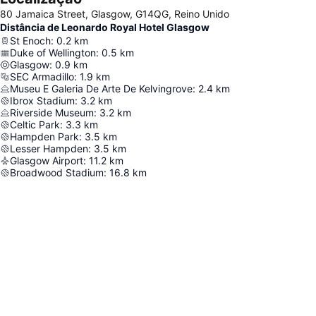
80 Jamaica Street, Glasgow, G14QG, Reino Unido
Distância de Leonardo Royal Hotel Glasgow
St Enoch
:
0.2
km
Duke of Wellington
:
0.5
km
Glasgow
:
0.9
km
SEC Armadillo
:
1.9
km
Museu E Galeria De Arte De Kelvingrove
:
2.4
km
Ibrox Stadium
:
3.2
km
Riverside Museum
:
3.2
km
Celtic Park
:
3.3
km
Hampden Park
:
3.5
km
Lesser Hampden
:
3.5
km
Glasgow Airport
:
11.2
km
Broadwood Stadium
:
16.8
km