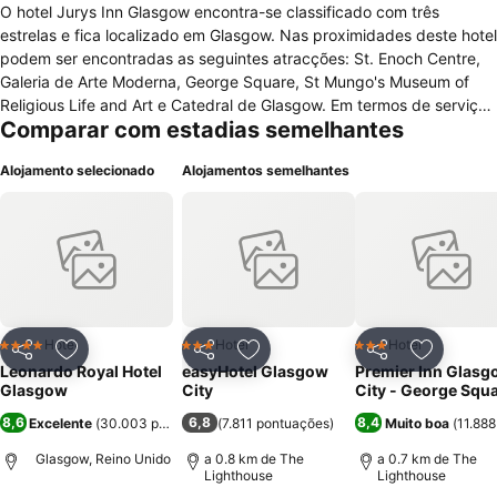
O hotel Jurys Inn Glasgow encontra-se classificado com três
estrelas e fica localizado em Glasgow. Nas proximidades deste hotel
podem ser encontradas as seguintes atracções: St. Enoch Centre,
Galeria de Arte Moderna, George Square, St Mungo's Museum of
Religious Life and Art e Catedral de Glasgow. Em termos de serviços
Comparar com estadias semelhantes
gerais o hotel disponibiliza um conjunto de funcionalidades,
nomeadamente internet com e sem fios (taxa adicional), business
Alojamento selecionado
Alojamentos semelhantes
center, serviços para eventos corporativos, casa de câmbio,
lavandaria e elevador. Na área da restauração este hotel possui
restaurante, cafetaria e bar. O hotel possui 321 quartos todos
equipados com televisão com canais satélite, internet, mesa de
escritório, telefone com linha externa directa, casa de banho com
secador de cabelo, controle de temperatura, serviços de
despertador e serviço de arrumação de quartos gratuito. Os
quartos são para não fumadores.
Hotel
Hotel
Hotel
4 Estrelas
3 Estrelas
3 Estrelas
Partilhar
Adicionar aos favoritos
Partilhar
Adicionar aos favoritos
Partilhar
Adicionar
Leonardo Royal Hotel
easyHotel Glasgow
Premier Inn Glasg
Glasgow
City
City - George Squ
8,6
6,8
8,4
Excelente
(
30.003 pontuações
(
7.811 pontuações
)
)
Muito boa
(
11.88
Glasgow, Reino Unido
a 0.8 km de The
a 0.7 km de The
Lighthouse
Lighthouse