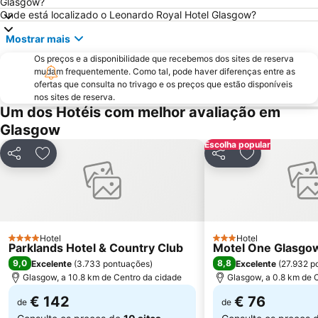
Blair Drummond Safari and Adventure Park
Glasgow?
Onde está localizado o Leonardo Royal Hotel Glasgow?
Mostrar mais
Os preços e a disponibilidade que recebemos dos sites de reserva
mudam frequentemente. Como tal, pode haver diferenças entre as
ofertas que consulta no trivago e os preços que estão disponíveis
nos sites de reserva.
Um dos Hotéis com melhor avaliação em
Glasgow
Escolha popular
Partilhar
Adicionar aos favoritos
Partilhar
Adicionar aos
Hotel
Hotel
4 Estrelas
3 Estrelas
Parklands Hotel & Country Club
Motel One Glasgo
9,0
8,8
Excelente
(
3.733 pontuações
)
Excelente
(
27.932 p
Glasgow, a 10.8 km de Centro da cidade
Glasgow, a 0.8 km de 
€ 142
€ 76
de
de