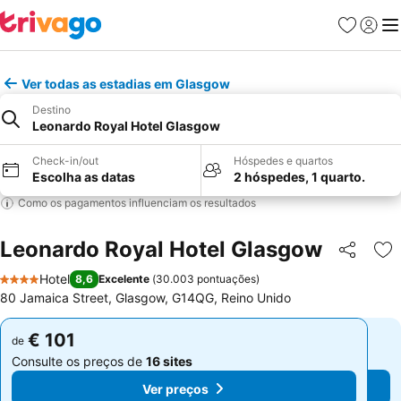
Favoritos
Iniciar
Me
Ver todas as estadias em Glasgow
Destino
Leonardo Royal Hotel Glasgow
Check-in/out
Hóspedes e quartos
Escolha as datas
2 hóspedes, 1 quarto.
Como os pagamentos influenciam os resultados
Leonardo Royal Hotel Glasgow
Partilhar
Ad
Hotel
8,6
Excelente
(
30.003 pontuações
)
4 Estrelas
80 Jamaica Street, Glasgow, G14QG, Reino Unido
€ 101
€ 101
de
de
Consulte os preços de
16 sites
Consulte os preços de
16 sites
Ver preços
Ver preços