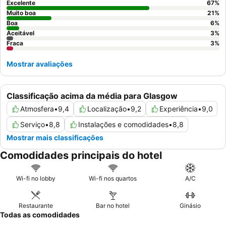
antecipado e acesso gratuito ao lounge.
Excelente
67
%
Muito boa
21
%
Boa
6
%
Aceitável
3
%
Fraca
3
%
Mostrar avaliações
Classificação acima da média para Glasgow
Atmosfera
•
9,4
Localização
•
9,2
Experiência
•
9,0
Serviço
•
8,8
Instalações e comodidades
•
8,8
Mostrar mais classificações
Comodidades principais do hotel
Wi-fi no lobby
Wi-fi nos quartos
A/C
Restaurante
Bar no hotel
Ginásio
Todas as comodidades