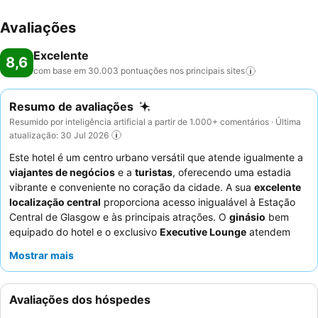
Avaliações
Excelente
8,6
com base em 30.003 pontuações nos principais
sites
Resumo de avaliações
Resumido por inteligência artificial a partir de 1.000+ comentários · Última
atualização: 30 Jul 2026
Este hotel é um centro urbano versátil que atende igualmente a
viajantes de negócios
e a
turistas
, oferecendo uma estadia
vibrante e conveniente no coração da cidade. A sua
excelente
localização central
proporciona acesso inigualável à Estação
Central de Glasgow e às principais atrações. O
ginásio
bem
equipado do hotel e o exclusivo
Executive Lounge
atendem
tanto ao bem-estar quanto ao conforto. Os hóspedes elogiam
Mostrar mais
consistentemente os
funcionários calorosos e eficientes
e o
soberbo e variado
pequeno-almoço
com uma estação de
omeletes. Para uma experiência mais exclusiva, considere
Avaliações dos hóspedes
reservar um
quarto Executivo
para vantagens como check-in