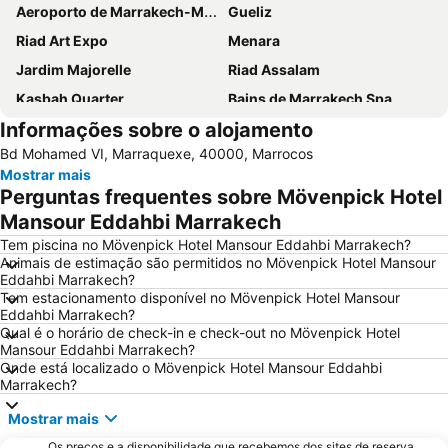
Aeroporto de Marrakech-Menara
Gueliz
Riad Art Expo
Menara
Jardim Majorelle
Riad Assalam
Kasbah Quarter
Bains de Marrakech Spa
Informações sobre o alojamento
Théâtre Royal
Marrakesh Railway Station
Bd Mohamed VI, Marraquexe, 40000, Marrocos
Ourika Valley
Grand Casino Mamounia
Mostrar mais
Palmeraie Golf Palace
El Badi Palace
Perguntas frequentes sobre Mövenpick Hotel
Mesquita Koutoubia
Marrakech Stadium
Mansour Eddahbi Marrakech
La Plage Rouge
Saadien Tombs
Tem piscina no Mövenpick Hotel Mansour Eddahbi Marrakech?
Animais de estimação são permitidos no Mövenpick Hotel Mansour
Marrakech Museum
Sidi Mimoun Garden
Eddahbi Marrakech?
Tem estacionamento disponível no Mövenpick Hotel Mansour
Bahia Palace
Dar Si Said Museum
Eddahbi Marrakech?
Daoudiate
Al Maaden Golf Resort
Qual é o horário de check-in e check-out no Mövenpick Hotel
Mansour Eddahbi Marrakech?
Stade El-Harti
Sidi Youssef Ben Ali
Onde está localizado o Mövenpick Hotel Mansour Eddahbi
Marrakech?
Church of the Holy Martyrs
Marrakesh City Hall
Avenue Mohammed V
Marrakech Palmery
Mostrar mais
Madrasa Ben Youssef
Mellah
Os preços e a disponibilidade que recebemos dos sites de reserva