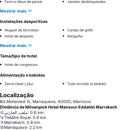
Ferro e tábua de passar
Janelas desbloqueadas
Mostrar mais
Instalações desportivas
Aluguer de bicicletas
Campo de golfe
Hotel de desporto
Mergulho
Mostrar mais
Tema/tipo de hotel
Hotel de congressos
Alimentação e bebidas
Serve Halal (حلال)
Tudo incluído (a pedido)
Localização
Bd Mohamed VI, Marraquexe, 40000, Marrocos
Distância de Mövenpick Hotel Mansour Eddahbi Marrakech
ملعب الحارثي
:
0.6
km
Théâtre Royal
:
0.6
km
Marrakech
:
0.8
km
Marraquexe
:
2.2
km