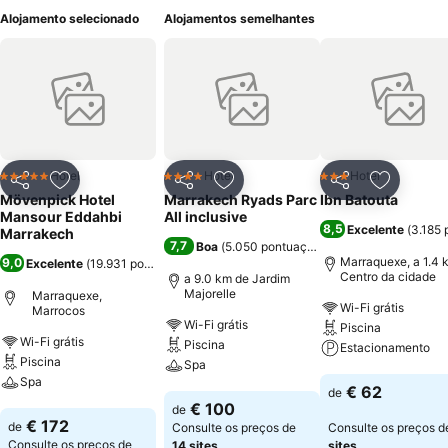
Alojamento selecionado
Alojamentos semelhantes
Hotel
Hotel
Hotel
5 Estrelas
4 Estrelas
3 Estrelas
Partilhar
Adicionar aos favoritos
Partilhar
Adicionar aos favoritos
Partilhar
Adicionar
Mövenpick Hotel
Marrakech Ryads Parc
Ibn Batouta
Mansour Eddahbi
All inclusive
8,5
Excelente
(
3.185 
Marrakech
7,7
Boa
(
5.050 pontuações
)
Marraquexe, a 1.4 
9,0
Excelente
(
19.931 pontuações
)
Centro da cidade
a 9.0 km de Jardim
Majorelle
Marraquexe,
Wi-Fi grátis
Marrocos
Wi-Fi grátis
Piscina
Wi-Fi grátis
Piscina
Estacionamento
Piscina
Spa
Spa
Ver preços
€ 62
de
Ver preços
€ 100
de
Ver preços
€ 172
de
Consulte os preços de
Consulte os preços 
Consulte os preços de
14 sites
sites