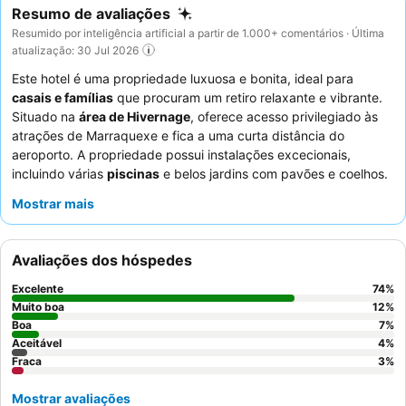
Resumo de avaliações
Resumido por inteligência artificial a partir de 1.000+ comentários · Última
atualização: 30 Jul 2026
Este hotel é uma propriedade luxuosa e bonita, ideal para
casais e famílias
que procuram um retiro relaxante e vibrante.
Situado na
área de Hivernage
, oferece acesso privilegiado às
atrações de Marraquexe e fica a uma curta distância do
aeroporto. A propriedade possui instalações excecionais,
incluindo várias
piscinas
e belos jardins com pavões e coelhos.
Os hóspedes elogiam consistentemente os funcionários
Mostrar mais
atenciosos e o extenso
buffet de pequeno-almoço
, que
apresenta uma variedade de pratos locais e internacionais. Para
uma experiência verdadeiramente indulgente, não deixe de
Avaliações dos hóspedes
participar na diária
hora do chocolate
.
Excelente
74
%
Muito boa
12
%
Boa
7
%
Aceitável
4
%
Fraca
3
%
Mostrar avaliações