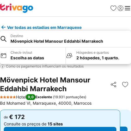
Favoritos
Iniciar
Me
Ver todas as estadias em Marraquexe
Destino
Mövenpick Hotel Mansour Eddahbi Marrakech
Check-in/out
Hóspedes e quartos
Escolha as datas
2 hóspedes, 1 quarto.
Como os pagamentos influenciam os resultados
Mövenpick Hotel Mansour
Eddahbi Marrakech
Partilhar
Ad
Hotel
9,0
Excelente
(
19.931 pontuações
)
5 Estrelas
Bd Mohamed VI, Marraquexe, 40000, Marrocos
€ 172
€ 172
de
de
Consulte os preços de
15 sites
Consulte os preços de
15 sites