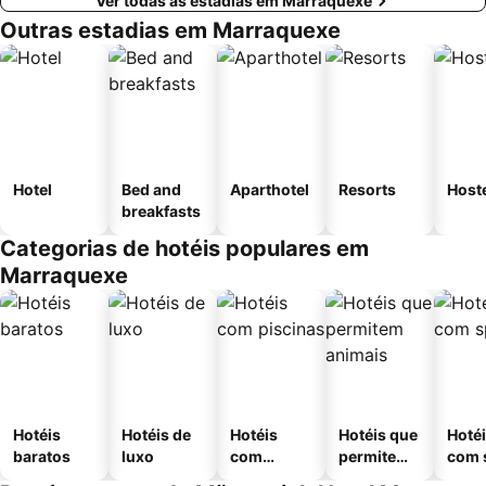
Ver todas as estadias em Marraquexe
Outras estadias em Marraquexe
Hotel
Bed and
Aparthotel
Resorts
Host
breakfasts
Categorias de hotéis populares em
Marraquexe
Hotéis
Hotéis de
Hotéis
Hotéis que
Hoté
baratos
luxo
com
permitem
com 
piscinas
animais