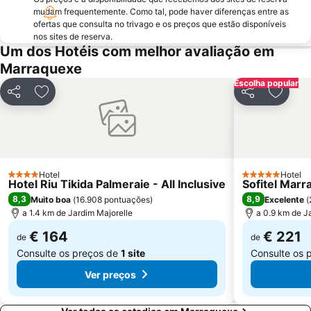
mudam frequentemente. Como tal, pode haver diferenças entre as
Oasiria Water Park
Agdal Gardens
ofertas que consulta no trivago e os preços que estão disponíveis
nos sites de reserva.
Belbekkar
Nikki Beach Club
Um dos Hotéis com melhor avaliação em
Marraquexe
Escolha popular
Partilhar
Adicionar aos favoritos
Partilhar
Adicio
Hotel
Hotel
4 Estrelas
5 Estrelas
Hotel Riu Tikida Palmeraie - All Inclusive
Sofitel Marr
8,3
8,9
Muito boa
(
16.908 pontuações
)
Excelente
(
a 1.4 km de Jardim Majorelle
a 0.9 km de J
€ 164
€ 221
de
de
Consulte os preços de
1 site
Consulte os 
Ver preços