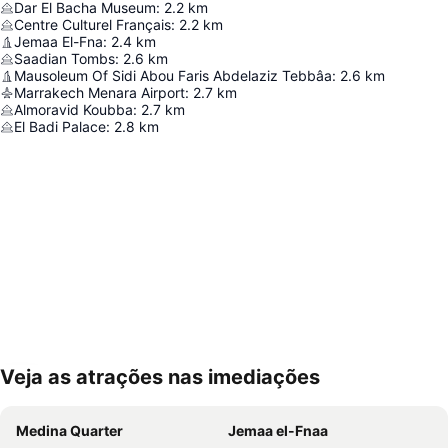
Dar El Bacha Museum
:
2.2
km
Centre Culturel Français
:
2.2
km
Jemaa El-Fna
:
2.4
km
Saadian Tombs
:
2.6
km
Mausoleum Of Sidi Abou Faris Abdelaziz Tebbâa
:
2.6
km
Marrakech Menara Airport
:
2.7
km
Almoravid Koubba
:
2.7
km
El Badi Palace
:
2.8
km
Veja as atrações nas imediações
Ampliar mapa
Medina Quarter
Jemaa el-Fnaa