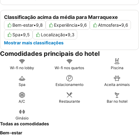
Classificação acima da média para Marraquexe
Bem-estar
•
9,8
Experiência
•
9,6
Atmosfera
•
9,6
Spa
•
9,5
Localização
•
9,3
Mostrar mais classificações
Comodidades principais do hotel
Wi-fi no lobby
Wi-fi nos quartos
Piscina
Spa
Estacionamento
Aceita animais
A/C
Restaurante
Bar no hotel
Ginásio
Todas as comodidades
Bem-estar