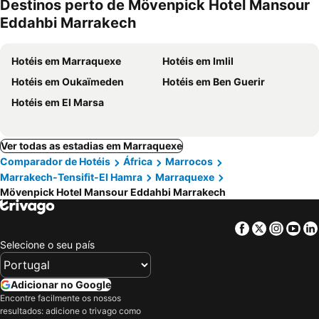
Destinos perto de Mövenpick Hotel Mansour
Eddahbi Marrakech
Hotéis em Marraquexe
Hotéis em Imlil
Hotéis em Oukaïmeden
Hotéis em Ben Guerir
Hotéis em El Marsa
Ver todas as estadias em Marraquexe
Comparador de Hotéis
África
Marrocos
Marrakech-Tensifit-El Hamra
Marraquexe
Mövenpick Hotel Mansour Eddahbi Marrakech
Facebook
Twitter
Insta
Yo
Selecione o seu país
Adicionar no Google
Encontre facilmente os nossos
resultados: adicione o trivago como