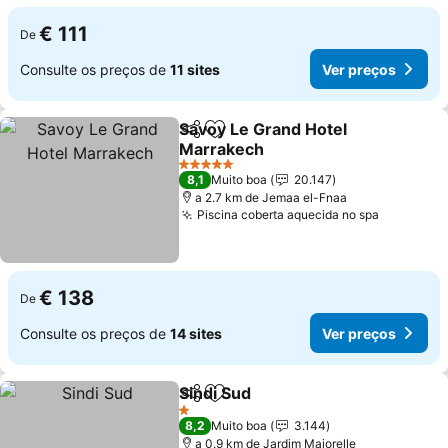
€ 111
De
Consulte os preços de
11 sites
Ver preços
Savoy Le Grand Hotel
Partilhar
Adicionar aos favoritos
Marrakech
5 Estrelas
8,1
Muito boa
20.147
a 2.7 km de Jemaa el-Fnaa
Piscina coberta aquecida no spa
€ 138
De
Consulte os preços de
14 sites
Ver preços
Sindi Sud
Partilhar
Adicionar aos favoritos
1 Estrelas
8,2
Muito boa
3.144
a 0.9 km de Jardim Majorelle