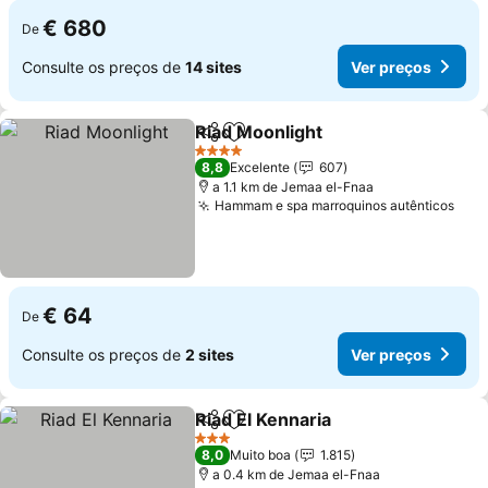
€ 680
De
Consulte os preços de
14 sites
Ver preços
Riad Moonlight
Partilhar
Adicionar aos favoritos
4 Estrelas
8,8
Excelente
607
a 1.1 km de Jemaa el-Fnaa
Hammam e spa marroquinos autênticos
€ 64
De
Consulte os preços de
2 sites
Ver preços
Riad El Kennaria
Partilhar
Adicionar aos favoritos
3 Estrelas
8,0
Muito boa
1.815
a 0.4 km de Jemaa el-Fnaa