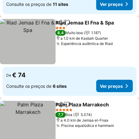
Consulte os preços de
11 sites
Ver preços
Riad Jemaa El Fna & Spa
Partilhar
Adicionar aos favoritos
3 Estrelas
8,4
Muito boa
1.187
a 1.0 km de Kasbah Quarter
Experiência autêntica de Riad
€ 74
De
Consulte os preços de
6 sites
Ver preços
Palm Plaza Marrakech
Partilhar
Adicionar aos favoritos
5 Estrelas
7,7
Boa
5.074
a 4.0 km de Jemaa el-Fnaa
Piscina aqualúdica e hammam