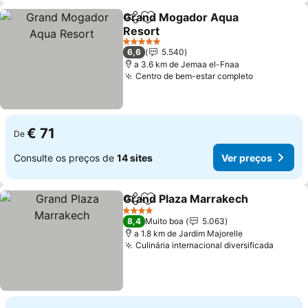
Grand Mogador Aqua
Partilhar
Adicionar aos favoritos
Resort
5 Estrelas
6,6
5.540
a 3.6 km de Jemaa el-Fnaa
Centro de bem-estar completo
€ 71
De
Consulte os preços de
14 sites
Ver preços
Grand Plaza Marrakech
Partilhar
Adicionar aos favoritos
4 Estrelas
8,4
Muito boa
5.063
a 1.8 km de Jardim Majorelle
Culinária internacional diversificada