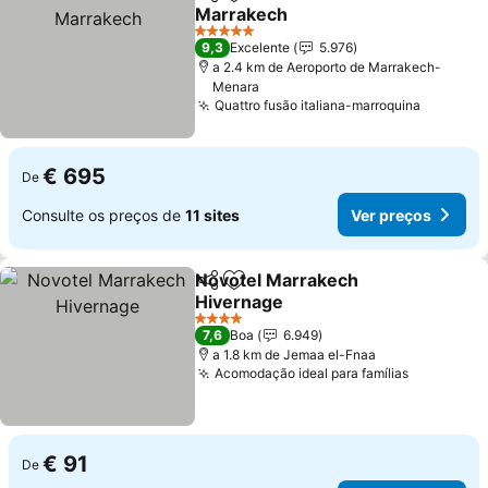
Partilhar
Adicionar aos favoritos
Marrakech
5 Estrelas
9,3
Excelente
5.976
a 2.4 km de Aeroporto de Marrakech-
Menara
Quattro fusão italiana-marroquina
€ 695
De
Consulte os preços de
11 sites
Ver preços
Novotel Marrakech
Partilhar
Adicionar aos favoritos
Hivernage
4 Estrelas
7,6
Boa
6.949
a 1.8 km de Jemaa el-Fnaa
Acomodação ideal para famílias
€ 91
De