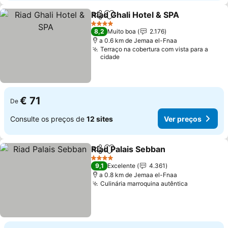
Riad Ghali Hotel & SPA
Partilhar
Adicionar aos favoritos
4 Estrelas
8,2
Muito boa
2.176
a 0.6 km de Jemaa el-Fnaa
Terraço na cobertura com vista para a
cidade
€ 71
De
Consulte os preços de
12 sites
Ver preços
Riad Palais Sebban
Partilhar
Adicionar aos favoritos
4 Estrelas
9,1
Excelente
4.361
a 0.8 km de Jemaa el-Fnaa
Culinária marroquina autêntica