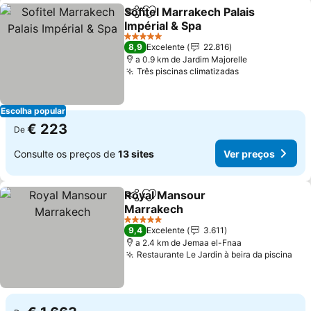
Sofitel Marrakech Palais
Partilhar
Adicionar aos favoritos
Impérial & Spa
5 Estrelas
8,9
Excelente
22.816
a 0.9 km de Jardim Majorelle
Três piscinas climatizadas
Escolha popular
€ 223
De
Consulte os preços de
13 sites
Ver preços
Royal Mansour
Partilhar
Adicionar aos favoritos
Marrakech
5 Estrelas
9,4
Excelente
3.611
a 2.4 km de Jemaa el-Fnaa
Restaurante Le Jardin à beira da piscina