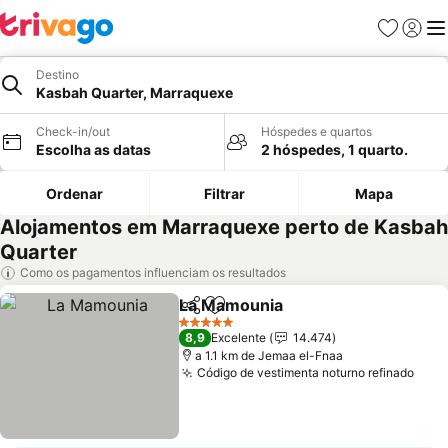
Favoritos
Iniciar
Me
Destino
Kasbah Quarter, Marraquexe
Check-in/out
Hóspedes e quartos
Escolha as datas
2 hóspedes, 1 quarto.
Ordenar
Filtrar
Mapa
Alojamentos em Marraquexe perto de Kasbah
Quarter
Como os pagamentos influenciam os resultados
La Mamounia
Partilhar
Adicionar aos favoritos
5 Estrelas
8,9
Excelente
14.474
a 1.1 km de Jemaa el-Fnaa
Código de vestimenta noturno refinado