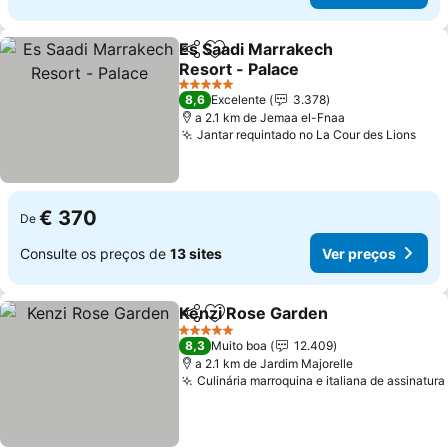
Es Saadi Marrakech
Partilhar
Adicionar aos favoritos
Resort - Palace
5 Estrelas
8,6
Excelente
3.378
a 2.1 km de Jemaa el-Fnaa
Jantar requintado no La Cour des Lions
€ 370
De
Consulte os preços de
13 sites
Ver preços
Kenzi Rose Garden
Partilhar
Adicionar aos favoritos
5 Estrelas
8,3
Muito boa
12.409
a 2.1 km de Jardim Majorelle
Culinária marroquina e italiana de assinatura