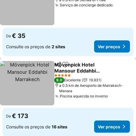
Serviço de concierge dedicado
€ 35
De
Consulte os preços de
2 sites
Ver preços
Mövenpick Hotel
Partilhar
Adicionar aos favoritos
Mansour Eddahbi
Marrakech
5 Estrelas
9,0
Excelente
19.931
a 0.5 km de Aeroporto de Marrakech-
Menara
Piscina aquecida no inverno
€ 173
De
Consulte os preços de
16 sites
Ver preços