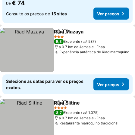
€ 74
De
Consulte os preços de
15 sites
Ver preços
Riad Mazaya
Partilhar
Adicionar aos favoritos
3 Estrelas
9,8
Excelente
587
a 0.7 km de Jemaa el-Fnaa
Experiência autêntica de Riad marroquino
Selecione as datas para ver os preços
Ver preços
exatos.
Riad Slitine
Partilhar
Adicionar aos favoritos
4 Estrelas
8,7
Excelente
1.075
a 0.7 km de Jemaa el-Fnaa
Restaurante marroquino tradicional