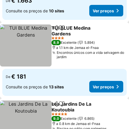
€ 1.663
De
Consulte os preços de
10 sites
Ver preços
TUI BLUE Medina
Partilhar
Adicionar aos favoritos
Gardens
4 Estrelas
8,9
Excelente
5.894
a 1.1 km de Jemaa el-Fnaa
Encontros únicos com a vida selvagem do
jardim
€ 181
De
Consulte os preços de
13 sites
Ver preços
Les Jardins De La
Partilhar
Adicionar aos favoritos
Koutoubia
5 Estrelas
9,0
Excelente
6.865
a 0.8 km de Jemaa el-Fnaa
Piscina no pátio com palmeiras