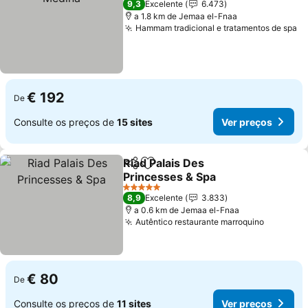
9,3
Excelente
6.473
a 1.8 km de Jemaa el-Fnaa
Hammam tradicional e tratamentos de spa
€ 192
De
Consulte os preços de
15 sites
Ver preços
Riad Palais Des
Partilhar
Adicionar aos favoritos
Princesses & Spa
5 Estrelas
8,9
Excelente
3.833
a 0.6 km de Jemaa el-Fnaa
Autêntico restaurante marroquino
€ 80
De
Consulte os preços de
11 sites
Ver preços