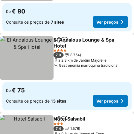
€ 80
De
Consulte os preços de
7 sites
Ver preços
El Andalous Lounge & Spa
Partilhar
Adicionar aos favoritos
Hotel
4 Estrelas
7,0
8.754
a 2.3 km de Jardim Majorelle
Gastronomia marroquina tradicional
€ 75
De
Consulte os preços de
13 sites
Ver preços
Hotel Salsabil
Partilhar
Adicionar aos favoritos
3 Estrelas
7,4
1.576
a 0.8 km de Jemaa el-Fnaa