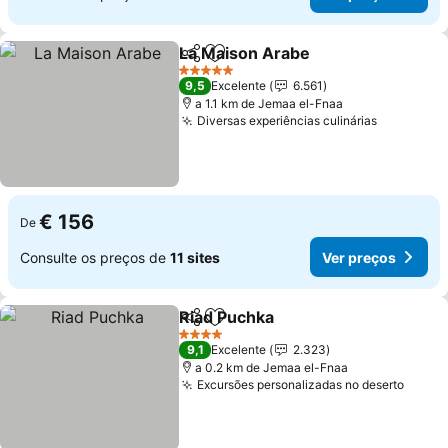
La Maison Arabe
Partilhar
Adicionar aos favoritos
5 Estrelas
9,5
Excelente
6.561
a 1.1 km de Jemaa el-Fnaa
Diversas experiências culinárias
€ 156
De
Consulte os preços de
11 sites
Ver preços
Riad Puchka
Partilhar
Adicionar aos favoritos
4 Estrelas
9,1
Excelente
2.323
a 0.2 km de Jemaa el-Fnaa
Excursões personalizadas no deserto