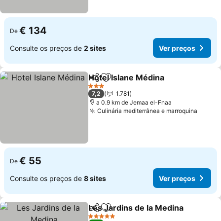
€ 134
De
Consulte os preços de
2 sites
Ver preços
Hotel Islane Médina
Partilhar
Adicionar aos favoritos
3 Estrelas
7,2
1.781
a 0.9 km de Jemaa el-Fnaa
Culinária mediterrânea e marroquina
€ 55
De
Consulte os preços de
8 sites
Ver preços
Les Jardins de la Medina
Partilhar
Adicionar aos favoritos
5 Estrelas