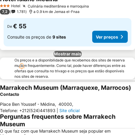
Hotel
Culinária mediterrânea e marroquina
3 Estrelas
7,2
1.781
a 0.9 km de Jemaa el-Fnaa
€ 55
De
Consulte os preços de
9 sites
Ver preços
Mostrar mais
Os preços e a disponibilidade que recebemos dos sites de reserva
mudam frequentemente. Como tal, pode haver diferenças entre as
ofertas que consulta no trivago e os preços que estão disponíveis
nos sites de reserva.
Marrakech Museum (Marraquexe, Marrocos)
Contacto
Place Ben Youssef - Médina
,
40000
,
Telefone
:
+212(524)441893
|
Site oficial
Perguntas frequentes sobre Marrakech
Museum
O que faz com que Marrakech Museum seja popular em