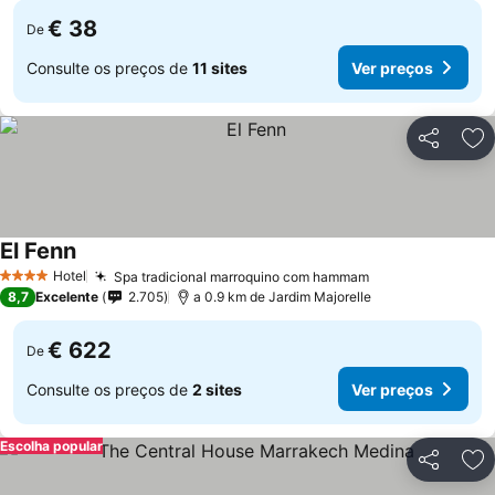
€ 38
De
Consulte os preços de
11 sites
Ver preços
Partilhar
Ad
El Fenn
Hotel
Spa tradicional marroquino com hammam
4 Estrelas
8,7
Excelente
2.705
a 0.9 km de Jardim Majorelle
€ 622
De
Consulte os preços de
2 sites
Ver preços
Escolha popular
Partilhar
Ad