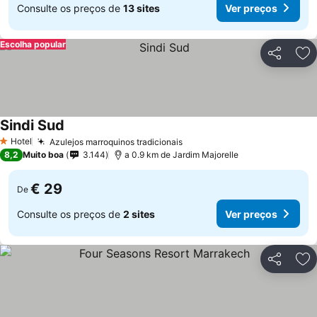
Consulte os preços de
13 sites
Ver preços
Escolha popular
Partilhar
Ad
Sindi Sud
Hotel
Azulejos marroquinos tradicionais
1 Estrelas
8,2
Muito boa
3.144
a 0.9 km de Jardim Majorelle
€ 29
De
Consulte os preços de
2 sites
Ver preços
Partilhar
Ad