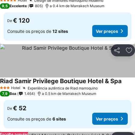
Hotel
Design de interiores marroquino moderno
5 Estrelas
9,5
Excelente
805
a 0.4 km de Marrakech Museum
€ 120
De
Consulte os preços de
12 sites
Ver preços
Partilhar
Ad
Riad Samir Privilege Boutique Hotel & Spa
Hotel
Experiência autêntica de Riad marroquino
3 Estrelas
7,9
Boa
1.464
a 0.5 km de Marrakech Museum
€ 52
De
Consulte os preços de
6 sites
Ver preços
Escolha popular