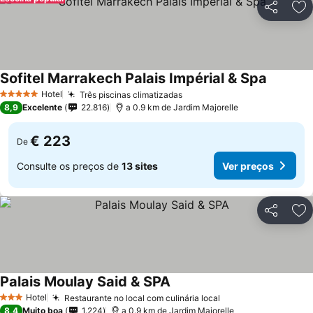
Partilhar
Ad
Sofitel Marrakech Palais Impérial & Spa
Hotel
Três piscinas climatizadas
5 Estrelas
8,9
Excelente
22.816
a 0.9 km de Jardim Majorelle
€ 223
De
Consulte os preços de
13 sites
Ver preços
Partilhar
Ad
Palais Moulay Said & SPA
Hotel
Restaurante no local com culinária local
3 Estrelas
8,4
Muito boa
1.224
a 0.9 km de Jardim Majorelle