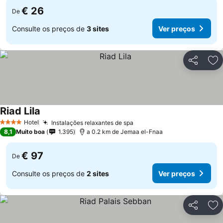
€ 26
De
Consulte os preços de
3 sites
Ver preços
Partilhar
Ad
Riad Lila
Hotel
Instalações relaxantes de spa
4 Estrelas
8,1
Muito boa
1.395
a 0.2 km de Jemaa el-Fnaa
€ 97
De
Consulte os preços de
2 sites
Ver preços
Partilhar
Ad