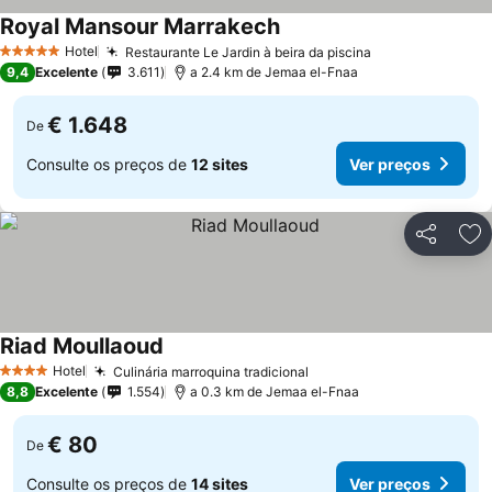
Royal Mansour Marrakech
Hotel
Restaurante Le Jardin à beira da piscina
5 Estrelas
9,4
Excelente
3.611
a 2.4 km de Jemaa el-Fnaa
€ 1.648
De
Consulte os preços de
12 sites
Ver preços
Partilhar
Ad
Riad Moullaoud
Hotel
Culinária marroquina tradicional
4 Estrelas
8,8
Excelente
1.554
a 0.3 km de Jemaa el-Fnaa
€ 80
De
Consulte os preços de
14 sites
Ver preços