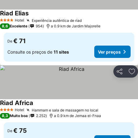
Riad Elias
Hotel
Experiência autêntica de riad
4 Estrelas
8,6
Excelente
954
a 0.9 km de Jardim Majorelle
€ 71
De
Consulte os preços de
11 sites
Ver preços
Partilhar
Ad
Riad Africa
Hotel
Hammam e sala de massagem no local
4 Estrelas
8,3
Muito boa
2.252
a 0.9 km de Jemaa el-Fnaa
€ 75
De