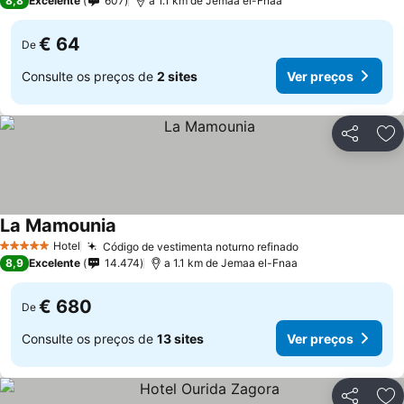
8,8
Excelente
607
a 1.1 km de Jemaa el-Fnaa
€ 64
De
Consulte os preços de
2 sites
Ver preços
Partilhar
Ad
La Mamounia
Hotel
Código de vestimenta noturno refinado
5 Estrelas
8,9
Excelente
14.474
a 1.1 km de Jemaa el-Fnaa
€ 680
De
Consulte os preços de
13 sites
Ver preços