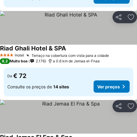
Partilhar
Ad
Riad Ghali Hotel & SPA
Hotel
Terraço na cobertura com vista para a cidade
4 Estrelas
8,2
Muito boa
2.176
a 0.6 km de Jemaa el-Fnaa
€ 72
De
Consulte os preços de
14 sites
Ver preços
Partilhar
Ad