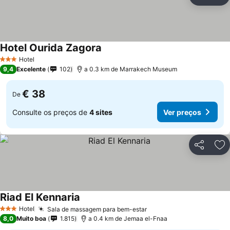
Partilhar
Ad
Hotel Ourida Zagora
Hotel
3 Estrelas
9,4
Excelente
102
a 0.3 km de Marrakech Museum
€ 38
De
Consulte os preços de
4 sites
Ver preços
Partilhar
Ad
Riad El Kennaria
Hotel
Sala de massagem para bem-estar
3 Estrelas
8,0
Muito boa
1.815
a 0.4 km de Jemaa el-Fnaa