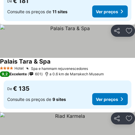
€ 181
De
Consulte os preços de
11 sites
Ver preços
Partilhar
Ad
Palais Tara & Spa
Hotel
Spa e hammam rejuvenescedores
4 Estrelas
9,2
Excelente
601
a 0.6 km de Marrakech Museum
€ 135
De
Consulte os preços de
9 sites
Ver preços
Partilhar
Ad