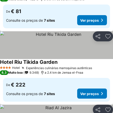
€ 81
De
Consulte os preços de
7 sites
Ver preços
Partilhar
Ad
Hotel Riu Tikida Garden
Hotel
Experiências culinárias marroquinas autênticas
4 Estrelas
8,3
Muito boa
9.348
a 2.4 km de Jemaa el-Fnaa
€ 222
De
Consulte os preços de
7 sites
Ver preços
Partilhar
Ad