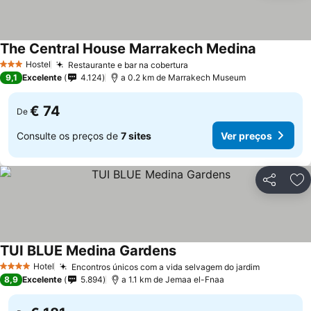
The Central House Marrakech Medina
Hostel
Restaurante e bar na cobertura
3 Estrelas
9,1
Excelente
4.124
a 0.2 km de Marrakech Museum
€ 74
De
Consulte os preços de
7 sites
Ver preços
Partilhar
Ad
TUI BLUE Medina Gardens
Hotel
Encontros únicos com a vida selvagem do jardim
4 Estrelas
8,9
Excelente
5.894
a 1.1 km de Jemaa el-Fnaa