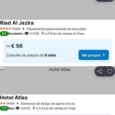
Riad Al Jazira
Hotel
Planeamento personalizado de excursões
4 Estrelas
9,1
Excelente
2.379
a 0.8 km de Jemaa el-Fnaa
€ 56
De
Consulte os preços de
8 sites
Ver preços
Partilhar
Ad
Hotel Atlas
Hotel
Elementos de design de quarto únicos
2 Estrelas
7,7
Boa
5.045
a 0.6 km de Jemaa el-Fnaa