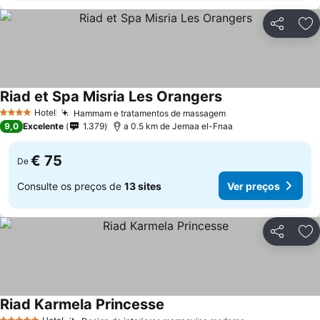
Partilhar
Ad
Riad et Spa Misria Les Orangers
Hotel
Hammam e tratamentos de massagem
4 Estrelas
9,0
Excelente
1.379
a 0.5 km de Jemaa el-Fnaa
€ 75
De
Consulte os preços de
13 sites
Ver preços
Partilhar
Ad
Riad Karmela Princesse