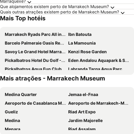
Marraquexe?
Que alojamentos existem perto de Marrakech Museum?
Quais outras atrações existem perto de Marrakech Museum?
Mais Top hotéis
Marrakech Ryads Parc All inclusive
Ibn Batouta
Barcelo Palmeraie Oasis Resort
La Mamounia
Savoy Le Grand Hotel Marrakech
Kenzi Rose Garden
Pickalbatros Hotel Du Golf - All Inclusive
Eden Andalou Aquapark & Spa
Pickalbatros Aqua Fun Club
Labranda Targa Aqua Parc
Mais atrações - Marrakech Museum
Grand Plaza Marrakech
Be Live Experience Marrakech Palmeraie
Mövenpick Hotel Mansour Eddahbi Marrakech
Hotel Riu Tikida Palmeraie - All Inclusive
Medina Quarter
Jemaa el-Fnaa
Valeria Dar Atlas All Inclusive
Riad Puchka
Aeroporto de Casablanca Mohammed V
Aeroporto de Marrakech-Menara
Iberostar Waves Club Palmeraie Marrakech
El Olivar Palace
Gueliz
Riad Art Expo
Imperial Holiday Hôtel & spa
Sol Oasis Marrakech - All inclusive
Medina
Jardim Majorelle
Les Jardins De La Koutoubia
Riad Slitine
Menara
Riad Assalam
Rose Aqua Park Hotel
Novotel Marrakech Hivernage