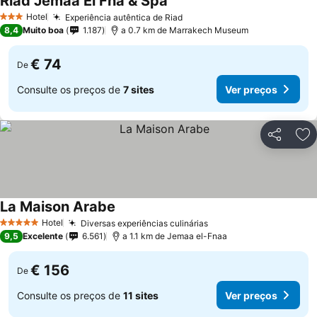
Riad Jemaa El Fna & Spa
Hotel
Experiência autêntica de Riad
3 Estrelas
8,4
Muito boa
1.187
a 0.7 km de Marrakech Museum
€ 74
De
Consulte os preços de
7 sites
Ver preços
Partilhar
Ad
La Maison Arabe
Hotel
Diversas experiências culinárias
5 Estrelas
9,5
Excelente
6.561
a 1.1 km de Jemaa el-Fnaa
€ 156
De
Consulte os preços de
11 sites
Ver preços