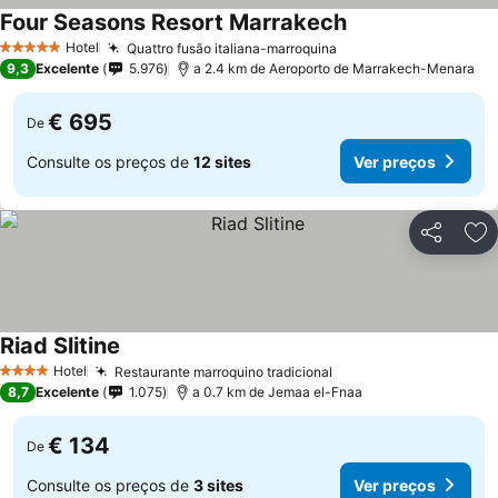
Four Seasons Resort Marrakech
Hotel
Quattro fusão italiana-marroquina
5 Estrelas
9,3
Excelente
5.976
a 2.4 km de Aeroporto de Marrakech-Menara
€ 695
De
Consulte os preços de
12 sites
Ver preços
Partilhar
Ad
Riad Slitine
Hotel
Restaurante marroquino tradicional
4 Estrelas
8,7
Excelente
1.075
a 0.7 km de Jemaa el-Fnaa
€ 134
De
Consulte os preços de
3 sites
Ver preços