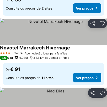
Consulte os preços de
2 sites
Ver preços
Partilhar
Ad
Novotel Marrakech Hivernage
Hotel
Acomodação ideal para famílias
4 Estrelas
7,6
Boa
6.949
a 1.8 km de Jemaa el-Fnaa
€ 91
De
Consulte os preços de
11 sites
Ver preços
Partilhar
Ad