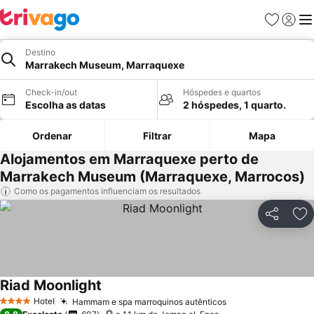
Favoritos
Iniciar
Me
Destino
Marrakech Museum, Marraquexe
Check-in/out
Hóspedes e quartos
Escolha as datas
2 hóspedes, 1 quarto.
Ordenar
Filtrar
Mapa
Alojamentos em Marraquexe perto de
Marrakech Museum (Marraquexe, Marrocos)
Como os pagamentos influenciam os resultados
Partilhar
Ad
Riad Moonlight
Hotel
Hammam e spa marroquinos autênticos
4 Estrelas