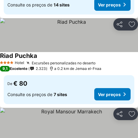
Consulte os preços de
14 sites
Ver preços
Partilhar
Ad
Riad Puchka
Hotel
Excursões personalizadas no deserto
4 Estrelas
9,1
Excelente
2.323
a 0.2 km de Jemaa el-Fnaa
€ 80
De
Consulte os preços de
7 sites
Ver preços
Partilhar
Ad