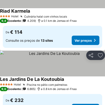
Riad Karmela
Hotel
Culinária halal com vinhos locais
4 Estrelas
9,4
Excelente
4.209
a 0.1 km de Jemaa el-Fnaa
€ 114
De
Consulte os preços de
13 sites
Ver preços
Partilhar
Ad
Les Jardins De La Koutoubia
Hotel
Piscina no pátio com palmeiras
5 Estrelas
9,0
Excelente
6.865
a 0.8 km de Jemaa el-Fnaa
€ 232
De