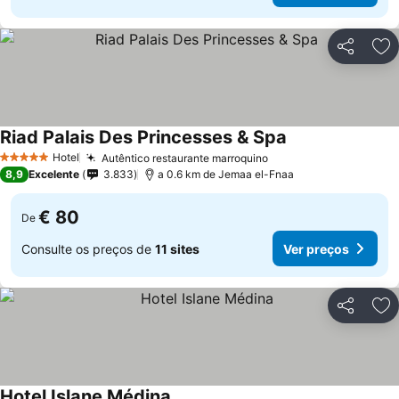
Partilhar
Ad
Riad Palais Des Princesses & Spa
Hotel
Autêntico restaurante marroquino
5 Estrelas
8,9
Excelente
3.833
a 0.6 km de Jemaa el-Fnaa
€ 80
De
Consulte os preços de
11 sites
Ver preços
Partilhar
Ad
Hotel Islane Médina