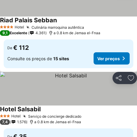
Riad Palais Sebban
Hotel
Culinária marroquina autêntica
4 Estrelas
9,1
Excelente
4.361
a 0.8 km de Jemaa el-Fnaa
€ 112
De
Consulte os preços de
15 sites
Ver preços
Partilhar
Ad
Hotel Salsabil
Hotel
Serviço de concierge dedicado
3 Estrelas
7,4
1.576
a 0.8 km de Jemaa el-Fnaa
€ 35
De