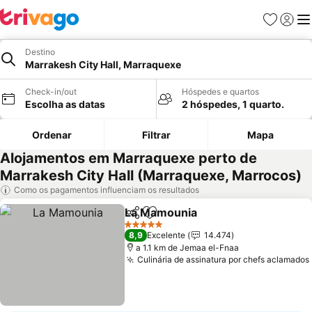
Favoritos
Iniciar
Me
Destino
Marrakesh City Hall, Marraquexe
Check-in/out
Hóspedes e quartos
Escolha as datas
2 hóspedes, 1 quarto.
Ordenar
Filtrar
Mapa
Alojamentos em Marraquexe perto de
Marrakesh City Hall (Marraquexe, Marrocos)
Como os pagamentos influenciam os resultados
La Mamounia
Partilhar
Adicionar aos favoritos
Ver preços
5 Estrelas
8,9
Excelente
14.474
a 1.1 km de Jemaa el-Fnaa
Culinária de assinatura por chefs aclamados