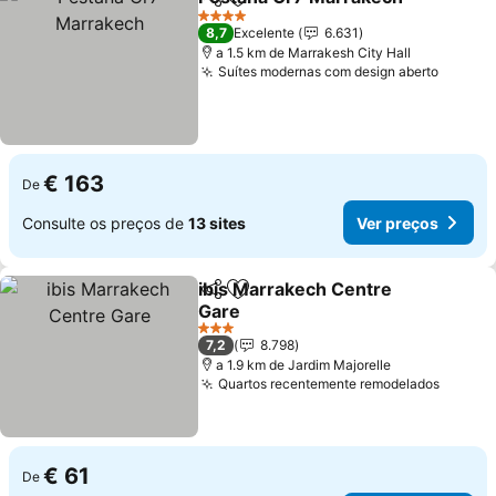
Partilhar
Adicionar aos favoritos
Ve
4 Estrelas
8,7
Excelente
6.631
a 1.5 km de Marrakesh City Hall
Suítes modernas com design aberto
Ver pr
€ 163
De
Consulte os preços de
13 sites
Ver preços
ibis Marrakech Centre
Partilhar
Adicionar aos favoritos
Gare
Ver preços
3 Estrelas
7,2
8.798
a 1.9 km de Jardim Majorelle
Quartos recentemente remodelados
Ver pr
€ 61
De