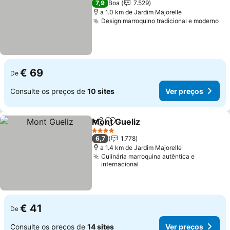
7,9
Boa
7.529
a 1.0 km de Jardim Majorelle
Design marroquino tradicional e moderno
Ve
€ 69
De
Consulte os preços de
10 sites
Ver preços
Mont Gueliz
Partilhar
Adicionar aos favoritos
Ver preços
4 Estrelas
6,7
1.778
a 1.4 km de Jardim Majorelle
Culinária marroquina autêntica e
internacional
€ 41
De
Consulte os preços de
14 sites
Ver preços