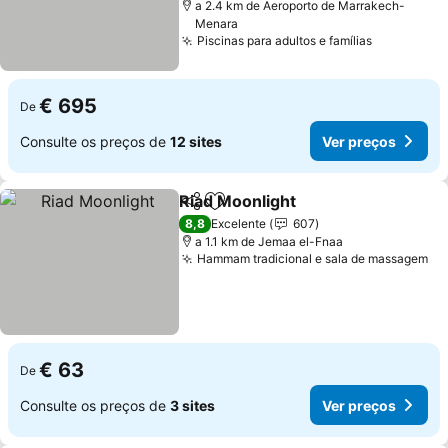
a 2.4 km de Aeroporto de Marrakech-
Menara
Piscinas para adultos e famílias
Ver preço
€ 695
De
Consulte os preços de
12 sites
Ver preços
Riad Moonlight
Partilhar
Adicionar aos favoritos
Ver preços
8,8
Excelente
607
a 1.1 km de Jemaa el-Fnaa
Hammam tradicional e sala de massagem
Ve
€ 63
De
Consulte os preços de
3 sites
Ver preços