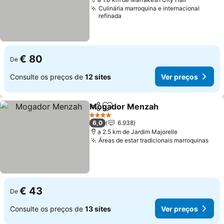
Culinária marroquina e internacional
refinada
€ 80
De
Consulte os preços de
12 sites
Ver preços
Mogador Menzah
Partilhar
Adicionar aos favoritos
Ver preç
4 Estrelas
6,0
6.938
a 2.5 km de Jardim Majorelle
Áreas de estar tradicionais marroquinas
Ver
€ 43
De
Consulte os preços de
13 sites
Ver preços