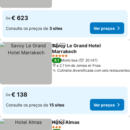
€ 623
De
Consulte os preços de
3 sites
Ver preços
Savoy Le Grand Hotel
Partilhar
Adicionar aos favoritos
Marrakech
Ver preços
5 Estrelas
8,1
Muito boa
20.147
a 2.7 km de Jemaa el-Fnaa
Culinária diversificada com seis restaurantes
€ 138
De
Consulte os preços de
15 sites
Ver preços
Hotel Almas
Partilhar
Adicionar aos favoritos
Ver preços
3 Estrelas