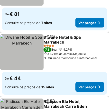
€ 81
De
Consulte os preços de
7 sites
Ver preços
Diwane Hotel & Spa
Partilhar
Adicionar aos favoritos
Marrakech
Ver preços
4 Estrelas
7,6
Boa
4.274
a 1.2 km de Jardim Majorelle
Culinária marroquina e internacional
Ver pr
€ 44
De
Consulte os preços de
15 sites
Ver preços
Radisson Blu Hotel,
Partilhar
Adicionar aos favoritos
Marrakech Carre Eden