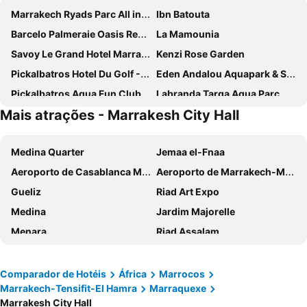
Marrakech Ryads Parc All inclusive
Ibn Batouta
Barcelo Palmeraie Oasis Resort
La Mamounia
Savoy Le Grand Hotel Marrakech
Kenzi Rose Garden
Pickalbatros Hotel Du Golf - All Inclusive
Eden Andalou Aquapark & Spa
Pickalbatros Aqua Fun Club
Labranda Targa Aqua Parc
Mais atrações - Marrakesh City Hall
Grand Plaza Marrakech
Be Live Experience Marrakech Palmeraie
Mövenpick Hotel Mansour Eddahbi Marrakech
Valeria Dar Atlas All Inclusive
Medina Quarter
Jemaa el-Fnaa
Hotel Riu Tikida Palmeraie - All Inclusive
Riad Puchka
Aeroporto de Casablanca Mohammed V
Aeroporto de Marrakech-Menara
Iberostar Waves Club Palmeraie Marrakech
El Olivar Palace
Gueliz
Riad Art Expo
Imperial Holiday Hôtel & spa
Sol Oasis Marrakech - All inclusive
Medina
Jardim Majorelle
Les Jardins De La Koutoubia
Riad Slitine
Menara
Riad Assalam
Rose Aqua Park Hotel
Novotel Marrakech Hivernage
Kasbah Quarter
Bains de Marrakech Spa
Club Paradisio
Kenzi Club Agdal Medina
Oualidia Beach
Marrakesh Railway Station
Le Relais De Marrakech
Riad Africa
Comparador de Hotéis
África
Marrocos
Marrakech-Tensifit-El Hamra
Marraquexe
Théâtre Royal
Ourika Valley
Stars Hotel
Riad Marrakech House
Marrakesh City Hall