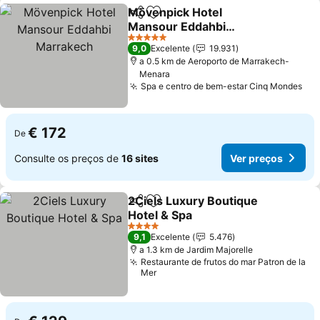
Mövenpick Hotel
Partilhar
Adicionar aos favoritos
Mansour Eddahbi
Marrakech
Ver preços
5 Estrelas
9,0
Excelente
19.931
a 0.5 km de Aeroporto de Marrakech-
Menara
Spa e centro de bem-estar Cinq Mondes
Ver
€ 172
De
Consulte os preços de
16 sites
Ver preços
2Ciels Luxury Boutique
Partilhar
Adicionar aos favoritos
Hotel & Spa
Ver preços
4 Estrelas
9,1
Excelente
5.476
a 1.3 km de Jardim Majorelle
Restaurante de frutos do mar Patron de la
Mer