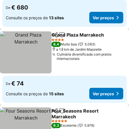
€ 680
De
Consulte os preços de
13 sites
Ver preços
Grand Plaza Marrakech
Partilhar
Adicionar aos favoritos
Ve
4 Estrelas
8,4
Muito boa
5.063
a 1.8 km de Jardim Majorelle
Culinária diversificada com pratos
internacionais
€ 74
De
Consulte os preços de
15 sites
Ver preços
Four Seasons Resort
Partilhar
Adicionar aos favoritos
Marrakech
Ver preços
5 Estrelas
9,3
Excelente
5.976