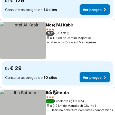
€ 129
De
Consulte os preços de
14 sites
Ver preços
Hotel Al Kabir
Partilhar
Adicionar aos favoritos
Ver preços
3 Estrelas
6,7
4.918
a 1.0 km de Jardim Majorelle
Marco histórico em Marraquexe
Ver preço
€ 29
De
Consulte os preços de
10 sites
Ver preços
Ibn Batouta
Partilhar
Adicionar aos favoritos
Ver preços
3 Estrelas
8,5
Excelente
3.185
a 0.9 km de Marrakesh City Hall
Oásis na cobertura com vistas panorâmicas
V