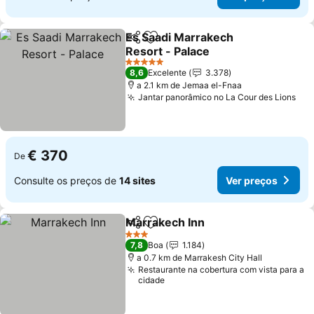
Es Saadi Marrakech
Partilhar
Adicionar aos favoritos
Resort - Palace
Ver preços
5 Estrelas
8,6
Excelente
3.378
a 2.1 km de Jemaa el-Fnaa
Jantar panorâmico no La Cour des Lions
Ver
€ 370
De
Consulte os preços de
14 sites
Ver preços
Marrakech Inn
Partilhar
Adicionar aos favoritos
Ver preços
3 Estrelas
7,8
Boa
1.184
a 0.7 km de Marrakesh City Hall
Restaurante na cobertura com vista para a
cidade