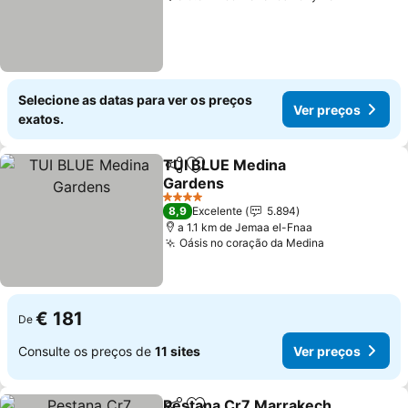
Selecione as datas para ver os preços
Ver preços
exatos.
TUI BLUE Medina
Partilhar
Adicionar aos favoritos
Gardens
Ver preços
4 Estrelas
8,9
Excelente
5.894
a 1.1 km de Jemaa el-Fnaa
Oásis no coração da Medina
Ver preços
€ 181
De
Consulte os preços de
11 sites
Ver preços
Pestana Cr7 Marrakech