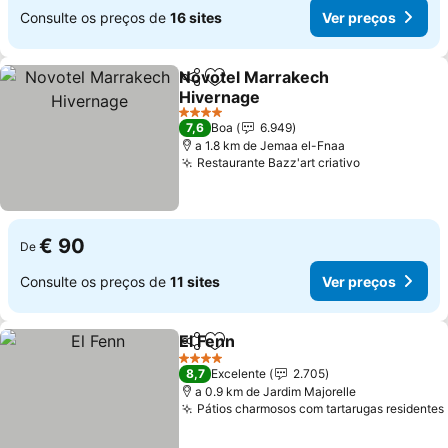
Consulte os preços de
16 sites
Ver preços
Novotel Marrakech
Partilhar
Adicionar aos favoritos
Hivernage
Ver preços
4 Estrelas
7,6
Boa
6.949
a 1.8 km de Jemaa el-Fnaa
Restaurante Bazz'art criativo
Ver preços
€ 90
De
Consulte os preços de
11 sites
Ver preços
El Fenn
Partilhar
Adicionar aos favoritos
Ver preços
4 Estrelas
8,7
Excelente
2.705
a 0.9 km de Jardim Majorelle
Pátios charmosos com tartarugas residentes