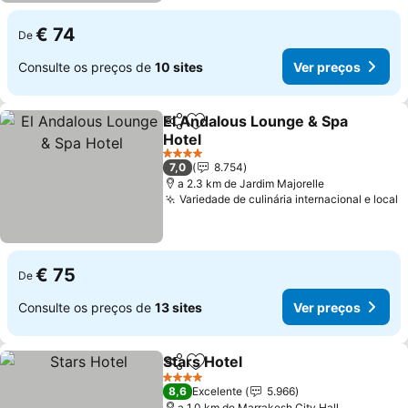
€ 74
De
Consulte os preços de
10 sites
Ver preços
El Andalous Lounge & Spa
Partilhar
Adicionar aos favoritos
Hotel
Ver preços
4 Estrelas
7,0
8.754
a 2.3 km de Jardim Majorelle
Variedade de culinária internacional e local
V
€ 75
De
Consulte os preços de
13 sites
Ver preços
Stars Hotel
Partilhar
Adicionar aos favoritos
Ver preços
4 Estrelas
8,6
Excelente
5.966
a 1.0 km de Marrakesh City Hall