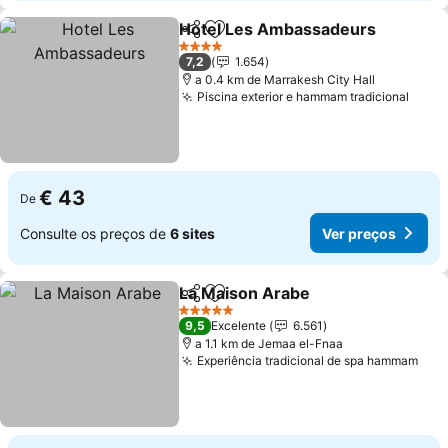
Hotel Les Ambassadeurs
Partilhar
Adicionar aos favoritos
V
4 Estrelas
7,2
1.654
a 0.4 km de Marrakesh City Hall
Piscina exterior e hammam tradicional
Ver 
€ 43
De
Consulte os preços de
6 sites
Ver preços
La Maison Arabe
Partilhar
Adicionar aos favoritos
Ver preço
5 Estrelas
9,5
Excelente
6.561
a 1.1 km de Jemaa el-Fnaa
Experiência tradicional de spa hammam
Ver