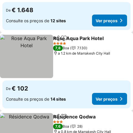
€ 1.648
De
Consulte os preços de
12 sites
Ver preços
Rose Aqua Park Hotel
Partilhar
Adicionar aos favoritos
Ver 
4 Estrelas
7,8
Boa
7.130
a 1.2 km de Marrakesh City Hall
€ 102
De
Consulte os preços de
14 sites
Ver preços
Résidence Qodwa
Partilhar
Adicionar aos favoritos
Ver pre
3 Estrelas
7,6
Boa
28
a 0.8 km de Marrakesh City Hall