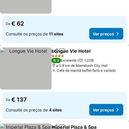
€ 62
De
Consulte os preços de
11 sites
Ver preços
Longue Vie Hotel
Partilhar
Adicionar aos favoritos
Ver preç
4 Estrelas
9,3
Excelente
1.229
a 0.8 km de Marrakesh City Hall
Café da manhã buffet farto e variado
Ver p
€ 137
De
Consulte os preços de
4 sites
Ver preços
Imperial Plaza & Spa