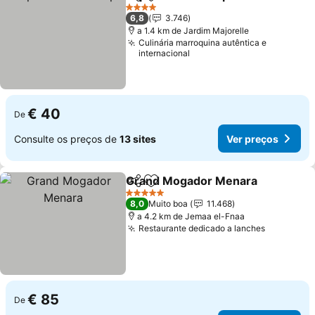
Partilhar
Adicionar aos favoritos
Ver pr
4 Estrelas
6,8
3.746
a 1.4 km de Jardim Majorelle
Culinária marroquina autêntica e
internacional
€ 40
De
Consulte os preços de
13 sites
Ver preços
Grand Mogador Menara
Partilhar
Adicionar aos favoritos
Ve
5 Estrelas
8,0
Muito boa
11.468
a 4.2 km de Jemaa el-Fnaa
Restaurante dedicado a lanches
Ver preç
€ 85
De