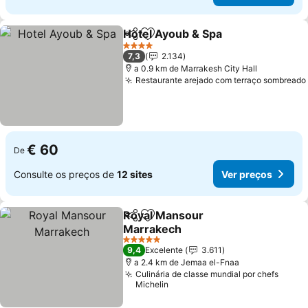
Hotel Ayoub & Spa
Partilhar
Adicionar aos favoritos
Ver pre
4 Estrelas
7,3
2.134
a 0.9 km de Marrakesh City Hall
Restaurante arejado com terraço sombreado
€ 60
De
Consulte os preços de
12 sites
Ver preços
Royal Mansour
Partilhar
Adicionar aos favoritos
Marrakech
Ver preços
5 Estrelas
9,4
Excelente
3.611
a 2.4 km de Jemaa el-Fnaa
Culinária de classe mundial por chefs
Michelin