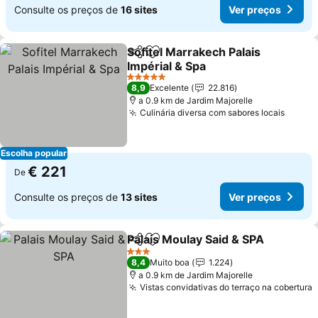
Consulte os preços de
16 sites
Ver preços
Sofitel Marrakech Palais
Partilhar
Adicionar aos favoritos
Impérial & Spa
Ver preços
5 Estrelas
8,9
Excelente
22.816
a 0.9 km de Jardim Majorelle
Culinária diversa com sabores locais
Ver p
Escolha popular
€ 221
De
Consulte os preços de
13 sites
Ver preços
Palais Moulay Said & SPA
Partilhar
Adicionar aos favoritos
V
3 Estrelas
8,4
Muito boa
1.224
a 0.9 km de Jardim Majorelle
Vistas convidativas do terraço na cobertura
V