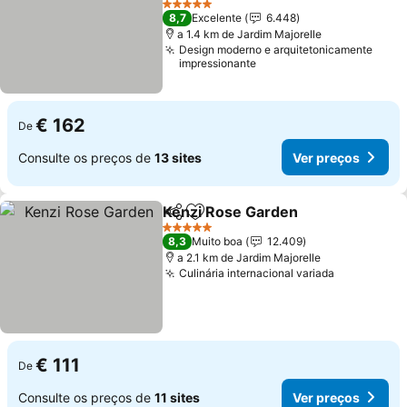
Ver preços
5 Estrelas
8,7
Excelente
6.448
a 1.4 km de Jardim Majorelle
Design moderno e arquitetonicamente
impressionante
€ 162
De
Consulte os preços de
13 sites
Ver preços
Kenzi Rose Garden
Partilhar
Adicionar aos favoritos
Ver pr
5 Estrelas
8,3
Muito boa
12.409
a 2.1 km de Jardim Majorelle
Culinária internacional variada
Ver preço
€ 111
De
Consulte os preços de
11 sites
Ver preços