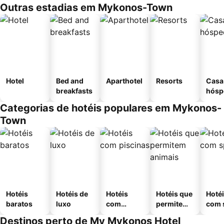
Outras estadias em Mykonos-Town
Hotel
Bed and
Aparthotel
Resorts
Casa
breakfasts
hósp
Categorias de hotéis populares em Mykonos-
Town
Hotéis
Hotéis de
Hotéis
Hotéis que
Hoté
baratos
luxo
com
permitem
com 
piscinas
animais
Destinos perto de My Mykonos Hotel