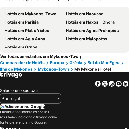
Hotéis em Mykonos-Town
Hotéis em Naoussa
Hotéis em Parikia
Hotéis em Naxos - Chora
Hotéis em Platis Yialos
Hotéis em Agios Prokopios
Hotéis em Agia Anna
Hotéis em Mylopotas
Hotéis em Ornos
Ver todas as estadias em Mykonos-Town
Comparador de Hotéis
Europa
Grécia
Sul do Mar Egeu
Ilha do Mykonos
Mykonos-Town
My Mykonos Hotel
Facebook
Twitter
Insta
Yo
Selecione o seu país
Adicionar no Google
Encontre facilmente os nossos
resultados: adicione o trivago como
fonte preferencial no Google.
Empresa