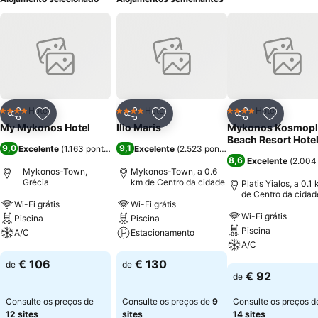
Hotel
Hotel
Hotel
4 Estrelas
4 Estrelas
4 Estrelas
Partilhar
Adicionar aos favoritos
Partilhar
Adicionar aos favoritos
Partilhar
Adicionar
My Mykonos Hotel
Ilio Maris
Mykonos Kosmopl
Beach Resort Hote
9,0
9,1
Excelente
(
1.163 pontuações
)
Excelente
(
2.523 pontuações
)
8,6
Excelente
(
2.004
Mykonos-Town,
Mykonos-Town, a 0.6
Grécia
km de Centro da cidade
Platis Yialos, a 0.1
de Centro da cidad
Wi-Fi grátis
Wi-Fi grátis
Wi-Fi grátis
Piscina
Piscina
Piscina
A/C
Estacionamento
A/C
Ver preços
Ver preços
€ 106
€ 130
de
de
Ver preços
€ 92
de
Consulte os preços de
Consulte os preços de
9
Consulte os preços d
12 sites
sites
14 sites