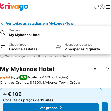
Favoritos
Iniciar
Me
Ver todas as estadias em Mykonos-Town
Destino
My Mykonos Hotel
Check-in/out
Hóspedes e quartos
Escolha as datas
2 hóspedes, 1 quarto.
Como os pagamentos influenciam os resultados
My Mykonos Hotel
Partilhar
Ad
Hotel
9,0
Excelente
(
1.163 pontuações
)
4 Estrelas
Chontros Gremos, 84600, Mykonos-Town, Grécia
€ 106
€ 106
de
de
Consulte os preços de
12 sites
Consulte os preços de
12 sites
Ver preços
Ver preços