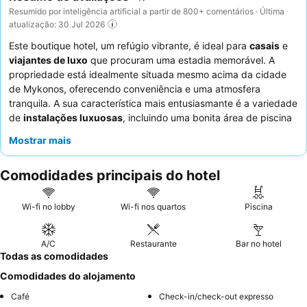
Resumido por inteligência artificial a partir de 800+ comentários · Última
atualização: 30 Jul 2026
Este boutique hotel, um refúgio vibrante, é ideal para
casais
e
viajantes de luxo
que procuram uma estadia memorável. A
propriedade está idealmente situada mesmo acima da cidade
de Mykonos, oferecendo conveniência e uma atmosfera
tranquila. A sua característica mais entusiasmante é a variedade
de
instalações luxuosas
, incluindo uma bonita área de piscina
principal e a opção de piscinas de imersão privadas em quartos
Mostrar mais
de categoria superior. Os hóspedes elogiam consistentemente o
excecional
staff e serviço
e o
pequeno-almoço
altamente
Comodidades principais do hotel
avaliado com a sua seleção variada. Para uma experiência
verdadeiramente melhorada, considere reservar um quarto com
piscina privada
para um toque adicional de luxo.
Wi-fi no lobby
Wi-fi nos quartos
Piscina
A/C
Restaurante
Bar no hotel
Todas as comodidades
Comodidades do alojamento
Café
Check-in/check-out expresso