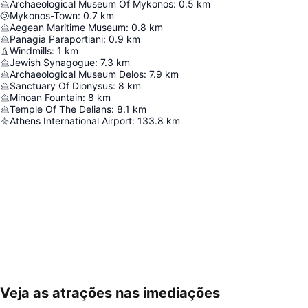
Archaeological Museum Of Mykonos
:
0.5
km
Mykonos-Town
:
0.7
km
Aegean Maritime Museum
:
0.8
km
Panagia Paraportiani
:
0.9
km
Windmills
:
1
km
Jewish Synagogue
:
7.3
km
Archaeological Museum Delos
:
7.9
km
Sanctuary Of Dionysus
:
8
km
Minoan Fountain
:
8
km
Temple Of The Delians
:
8.1
km
Athens International Airport
:
133.8
km
Veja as atrações nas imediações
Ampliar mapa