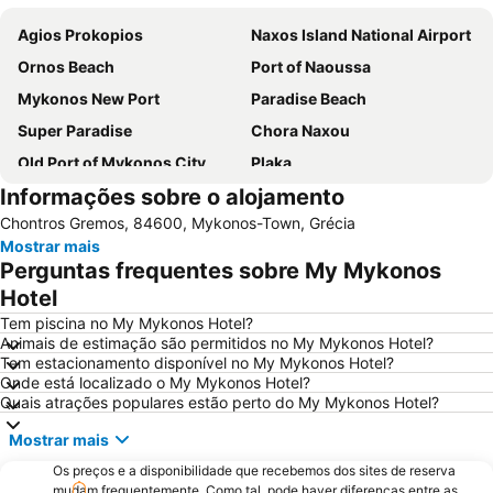
Agios Prokopios
Naxos Island National Airport
Ornos Beach
Port of Naoussa
Mykonos New Port
Paradise Beach
Super Paradise
Chora Naxou
Old Port of Mykonos City
Plaka
Informações sobre o alojamento
Kalo Livadi
Mykonos Island National Airport
Chontros Gremos, 84600, Mykonos-Town, Grécia
Psarou Beach
Paranga Beach
Mostrar mais
Syros Port
Traditional Settlement of Mykonos
Perguntas frequentes sobre My Mykonos
Elia
Agia Thalassa
Hotel
Mylos
Chryssi Akti
Tem piscina no My Mykonos Hotel?
Animais de estimação são permitidos no My Mykonos Hotel?
1. Antanaklasis Music Festival Mykonos
Marco Polo
Tem estacionamento disponível no My Mykonos Hotel?
Onde está localizado o My Mykonos Hotel?
Agrari
Chalandriani
Quais atrações populares estão perto do My Mykonos Hotel?
Panagia Filotitisa
Kastraki
Mostrar mais
Os preços e a disponibilidade que recebemos dos sites de reserva
mudam frequentemente. Como tal, pode haver diferenças entre as