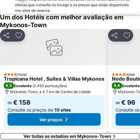
ofertas que consulta no trivago e os preços que estão disponíveis
nos sites de reserva.
Um dos Hotéis com melhor avaliação em
Mykonos-Town
Partilhar
Adicionar aos favoritos
Partilhar
Adici
Hotel
Hotel
4 Estrelas
4 Estrelas
Tropicana Hotel , Suites & Villas Mykonos
Nodo Bouti
9,5
9,8
Excelente
(
2.450 pontuações
)
Excelente
Mykonos-Town, a 4.7 km de Centro da cidade
Mykonos-Tow
€ 158
€ 96
de
de
Consulte os preços de
10 sites
Consulte o
Ver preços
Ver todas as estadias em Mykonos-Town