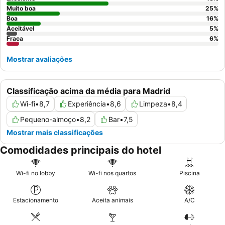
tranquila, os hóspedes devem considerar pedir um quarto
Muito boa
25
%
virado para o jardim.
Boa
16
%
Aceitável
5
%
Fraca
6
%
Mostrar avaliações
Classificação acima da média para Madrid
Wi-fi
•
8,7
Experiência
•
8,6
Limpeza
•
8,4
Pequeno-almoço
•
8,2
Bar
•
7,5
Mostrar mais classificações
Comodidades principais do hotel
Wi-fi no lobby
Wi-fi nos quartos
Piscina
Estacionamento
Aceita animais
A/C