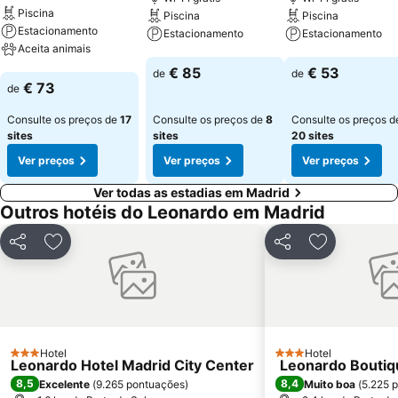
Piscina
Piscina
Piscina
Estacionamento
Estacionamento
Estacionamento
Aceita animais
Ver preços
Ver preços
€ 85
€ 53
de
de
Ver preços
€ 73
de
Consulte os preços de
17
Consulte os preços de
8
Consulte os preços d
sites
sites
20 sites
Ver preços
Ver preços
Ver preços
Ver todas as estadias em Madrid
Outros hotéis do Leonardo em Madrid
Partilhar
Adicionar aos favoritos
Partilhar
Adicionar a
Hotel
Hotel
3 Estrelas
3 Estrelas
Leonardo Hotel Madrid City Center
Leonardo Boutiq
8,5
8,4
Excelente
(
9.265 pontuações
)
Muito boa
(
5.225 