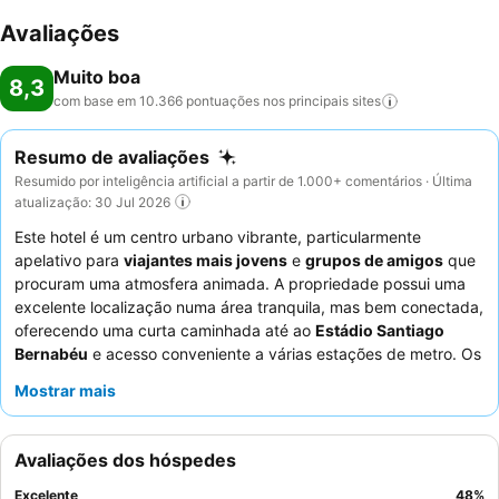
Avaliações
Muito boa
8,3
com base em 10.366 pontuações nos principais
sites
Resumo de avaliações
Resumido por inteligência artificial a partir de 1.000+ comentários · Última
atualização: 30 Jul 2026
Este hotel é um centro urbano vibrante, particularmente
apelativo para
viajantes mais jovens
e
grupos de amigos
que
procuram uma atmosfera animada. A propriedade possui uma
excelente localização numa área tranquila, mas bem conectada,
oferecendo uma curta caminhada até ao
Estádio Santiago
Bernabéu
e acesso conveniente a várias estações de metro. Os
hóspedes podem desfrutar de opções de entretenimento
Mostrar mais
únicas, como
jogos de arcade vintage
e uma mesa de
matraquilhos no lobby. Os funcionários recebem
consistentemente elogios pela sua simpatia e prestabilidade
Avaliações dos hóspedes
excecionais, complementando o
buffet de pequeno-almoço
altamente avaliado e variado. Para uma experiência mais
Excelente
48
%