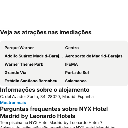
Veja as atrações nas imediações
Ampliar mapa
Parque Warner
Centro
Adolfo Suárez Madrid–Barajas Airport
Aeroporto de Madrid-Barajas
Warner Theme Park
IFEMA
Grande Via
Porta do Sol
Estádio Santiago Bernabeu
Salamanca
Informações sobre o alojamento
Atocha
Estación Sur
C. del Aviador Zorita, 34, 28020, Madrid, Espanha
Estadio Metropolitano Metro Station
Barajas
Mostrar mais
Metropolitano Metro Station
Chamartín
Perguntas frequentes sobre NYX Hotel
Estação de Atocha
Praça Central /maior
Madrid by Leonardo Hotels
De Chueca
Madrid
Tem piscina no NYX Hotel Madrid by Leonardo Hotels?
Animais de estimação são permitidos no NYX Hotel Madrid by