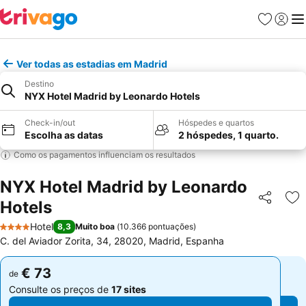
Favoritos
Iniciar
Me
Ver todas as estadias em Madrid
Destino
NYX Hotel Madrid by Leonardo Hotels
Check-in/out
Hóspedes e quartos
Escolha as datas
2 hóspedes, 1 quarto.
Como os pagamentos influenciam os resultados
NYX Hotel Madrid by Leonardo
Hotels
Partilhar
Ad
Hotel
8,3
Muito boa
(
10.366 pontuações
)
4 Estrelas
C. del Aviador Zorita, 34, 28020, Madrid, Espanha
€ 73
€ 73
de
de
Consulte os preços de
17 sites
Consulte os preços de
17 sites