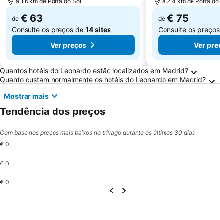
a 1.6 km de Porta do Sol
a 2.4 km de Porta do
€ 63
€ 75
de
de
Consulte os preços de
14 sites
Consulte os preço
Ver preços
Ver pre
Perguntas Frequentes sobre Madrid
Quantos hotéis do Leonardo estão localizados em Madrid?
Quanto custam normalmente os hotéis do Leonardo em Madrid?
Mostrar mais
Tendência dos preços
Com base nos preços mais baixos no trivago durante os últimos 30 dias
€ 0
€ 0
€ 0