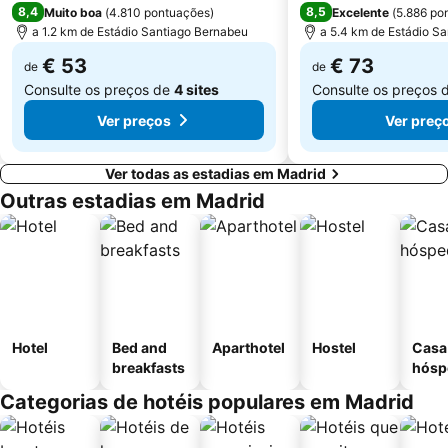
8,4
8,5
Muito boa
(
4.810 pontuações
)
Excelente
(
5.886 po
a 1.2 km de Estádio Santiago Bernabeu
a 5.4 km de Estádio S
€ 53
€ 73
de
de
Consulte os preços de
4 sites
Consulte os preços 
Ver preços
Ver preç
Ver todas as estadias em Madrid
Outras estadias em Madrid
Hotel
Bed and
Aparthotel
Hostel
Casa
breakfasts
hósp
Categorias de hotéis populares em Madrid