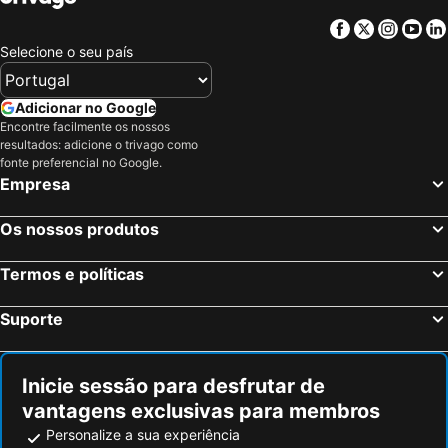
Facebook
Twitter
Insta
Yo
Selecione o seu país
Adicionar no Google
Encontre facilmente os nossos
resultados: adicione o trivago como
fonte preferencial no Google.
Empresa
Os nossos produtos
Termos e políticas
Suporte
Inicie sessão para desfrutar de
vantagens exclusivas para membros
Personalize a sua experiência