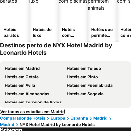
Hotéis
Hotéis de
Hotéis
Hotéis que
Hoté
baratos
luxo
com
permitem
com 
piscinas
animais
Destinos perto de NYX Hotel Madrid by
Leonardo Hotels
Hotéis em Madrid
Hotéis em Toledo
Hotéis em Getafe
Hotéis em Pinto
Hotéis em Avila
Hotéis em Fuenlabrada
Hotéis em Alcobendas
Hotéis em Segovia
Hotéis em Torrejón de Ardoz
Ver todas as estadias em Madrid
Comparador de Hotéis
Europa
Espanha
Madrid
Madrid
NYX Hotel Madrid by Leonardo Hotels