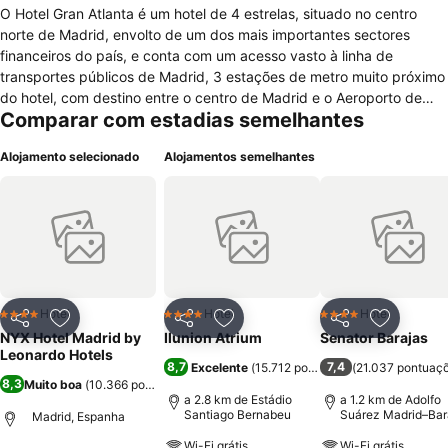
O Hotel Gran Atlanta é um hotel de 4 estrelas, situado no centro
norte de Madrid, envolto de um dos mais importantes sectores
financeiros do país, e conta com um acesso vasto à linha de
transportes públicos de Madrid, 3 estações de metro muito próximo
do hotel, com destino entre o centro de Madrid e o Aeroporto de
Comparar com estadias semelhantes
Barajas. O hotel conta com 180 quartos que se adaptam às
necessidades dos seus clientes, por oferecer alguns serviços e
Alojamento selecionado
Alojamentos semelhantes
funcionalidades como ar condicionado, aquecimento, cofre, casa de
banho completa, secador, televisão com satélite e canais pagos,
serviço de despertar e minibar. O hotel ainda dispõe de recepção
24 horas, sala para conferências e reuniões ou banquetes,
restaurante e bar, sauna e quartos para não fumadores. O pequeno
almoço em estilo buffet está incluído na diária. O hotel oferece ainda
serviços de câmbio, acesso à internet e estacionamento, sendo tais
serviços cobrados à parte.
Hotel
Hotel
Hotel
4 Estrelas
4 Estrelas
4 Estrelas
Partilhar
Adicionar aos favoritos
Partilhar
Adicionar aos favoritos
Partilhar
Adicionar
NYX Hotel Madrid by
Ilunion Atrium
Senator Barajas
Leonardo Hotels
8,7
7,4
Excelente
(
15.712 pontuações
(
21.037 pontuaç
)
8,3
Muito boa
(
10.366 pontuações
)
a 2.8 km de Estádio
a 1.2 km de Adolfo
Santiago Bernabeu
Suárez Madrid–Bar
Madrid, Espanha
Airport
Wi-Fi grátis
Wi-Fi grátis