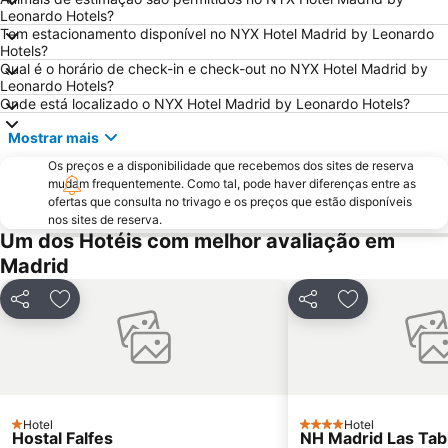
Madrid Arena
Parque de Atracciones de Madrid
Leonardo Hotels?
Tem estacionamento disponível no NYX Hotel Madrid by Leonardo
Parque Retiro
Palacio de Vistalegre
Hotels?
Caja Mágica
Museu Nacional do Prado
Qual é o horário de check-in e check-out no NYX Hotel Madrid by
Leonardo Hotels?
Chamberí
Villaverde
Onde está localizado o NYX Hotel Madrid by Leonardo Hotels?
Calle Serrano
Casino Gran Vía
Mostrar mais
Praça da Espanha
San Blas
Os preços e a disponibilidade que recebemos dos sites de reserva
Praça de touros das Ventas
Ibiza
mudam frequentemente. Como tal, pode haver diferenças entre as
ofertas que consulta no trivago e os preços que estão disponíveis
Atocha Metro Station
Sol
nos sites de reserva.
Um dos Hotéis com melhor avaliação em
Carabanchel
Malasaña
Madrid
Gran Vía Metro Station
Retiro
Goya
Aeropuerto
Partilhar
Adicionar aos favoritos
Partilhar
Adicionar aos
Metropolitano Club Deportivo
Circuito del Jarama
Paseo de la Castellana
Tetuán
Sol Metro Station
Praça da Cibeles
Centro Comercial Gran Vía de Hortaleza
Santiago Bernabéu Metro Station
Hotel
Hotel
1 Estrelas
4 Estrelas
Hostal Falfes
NH Madrid Las Tab