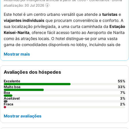
atualização: 30 Jul 2026
Este hotel é um centro urbano versátil que atende a
turistas
e
viajantes individuais
que procuram conveniência e conforto. A
sua localização privilegiada, a uma curta caminhada da
Estação
Keisei-Narita
, oferece fácil acesso tanto ao Aeroporto de Narita
como às atrações locais. O hotel distingue-se por uma vasta
gama de comodidades disponíveis no lobby, incluindo sais de
banho e máscaras faciais, juntamente com uma exclusiva
Mostrar mais
biblioteca de mangás
para entretenimento. Os hóspedes
elogiam consistentemente a excecional prestabilidade e
proficiência em inglês do pessoal, e o
buffet de pequeno-
Avaliações dos hóspedes
almoço
altamente avaliado apresenta uma seleção
diversificada, sendo o
arroz de enguia
um destaque particular.
Excelente
55
%
Para uma partida mais relaxada, considere utilizar o
plano de
Muito boa
33
%
25 horas
Boa
para membros, que permite horários de check-out
7
%
Aceitável
3
%
alargados.
Fraca
2
%
Mostrar avaliações