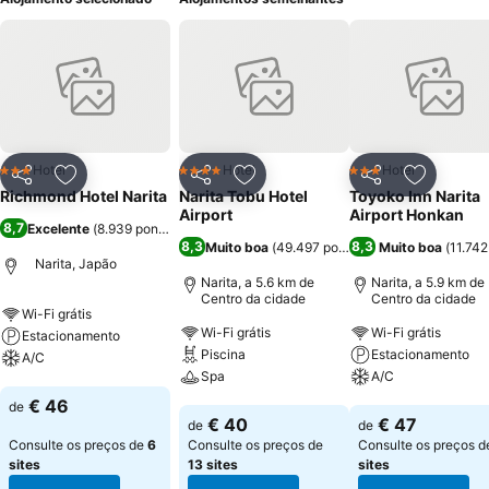
Hotel
Hotel
Hotel
3 Estrelas
4 Estrelas
3 Estrelas
Partilhar
Adicionar aos favoritos
Partilhar
Adicionar aos favoritos
Partilhar
Adicionar
Richmond Hotel Narita
Narita Tobu Hotel
Toyoko Inn Narita
Airport
Airport Honkan
8,7
Excelente
(
8.939 pontuações
)
8,3
8,3
Muito boa
(
49.497 pontuações
Muito boa
)
(
11.74
Narita, Japão
Narita, a 5.6 km de
Narita, a 5.9 km de
Centro da cidade
Centro da cidade
Wi-Fi grátis
Wi-Fi grátis
Wi-Fi grátis
Estacionamento
Piscina
Estacionamento
A/C
Spa
A/C
Ver preços
€ 46
de
Ver preços
Ver preços
€ 40
€ 47
de
de
Consulte os preços de
6
Consulte os preços de
Consulte os preços 
sites
13 sites
sites