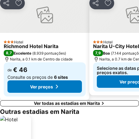
Partilhar
Adicionar aos favoritos
Partilhar
Adicionar aos
Hotel
Hotel
3 Estrelas
3 Estrelas
Richmond Hotel Narita
Narita U-City Hotel
8,7
7,9
Excelente
(
8.939 pontuações
)
Boa
(
7.144 pontuaçõ
Narita, a 0.1 km de Centro da cidade
Narita, a 0.7 km de Ce
Selecione as datas 
€ 46
de
preços exatos.
Consulte os preços de
6 sites
Ver preç
Ver preços
Ver todas as estadias em Narita
Outras estadias em Narita