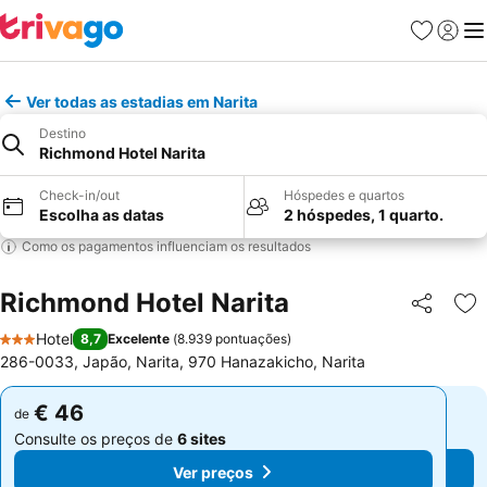
Favoritos
Iniciar
Me
Ver todas as estadias em Narita
Destino
Richmond Hotel Narita
Check-in/out
Hóspedes e quartos
Escolha as datas
2 hóspedes, 1 quarto.
Como os pagamentos influenciam os resultados
Richmond Hotel Narita
Partilhar
Ad
Hotel
8,7
Excelente
(
8.939 pontuações
)
3 Estrelas
286-0033, Japão, Narita, 970 Hanazakicho, Narita
€ 46
€ 46
de
de
Consulte os preços de
6 sites
Consulte os preços de
6 sites
Ver preços
Ver preços