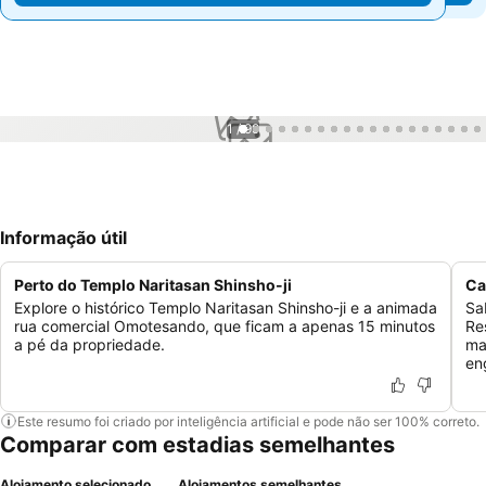
1 / 99
Informação útil
Perto do Templo Naritasan Shinsho-ji
Ca
Explore o histórico Templo Naritasan Shinsho-ji e a animada
Sa
rua comercial Omotesando, que ficam a apenas 15 minutos
Re
a pé da propriedade.
ma
en
Este resumo foi criado por inteligência artificial e pode não ser 100% correto.
Comparar com estadias semelhantes
Alojamento selecionado
Alojamentos semelhantes