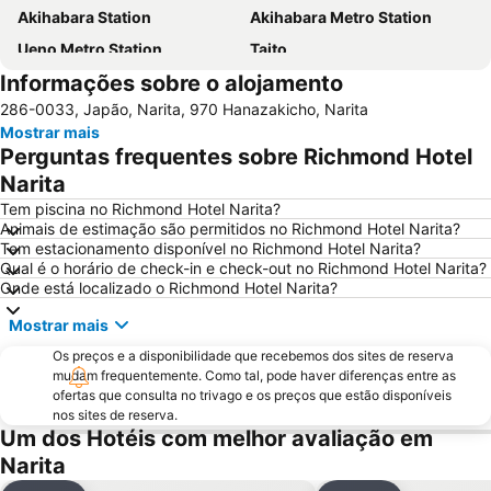
Akihabara Station
Akihabara Metro Station
Ueno Metro Station
Taito
Informações sobre o alojamento
Uneo
Aeroporto Internacional de Narita
286-0033, Japão, Narita, 970 Hanazakicho, Narita
Chiba Station
Makuhari Messe
Mostrar mais
Oshiage Metro Station
Narita Station
Perguntas frequentes sobre Richmond Hotel
Kaihin-Makuhari Station
Nippori Station
Narita
Tsukuba International Congress Center
Nishi-Kasai Metro Station
Tem piscina no Richmond Hotel Narita?
Animais de estimação são permitidos no Richmond Hotel Narita?
Kinshicho Station
Adachi
Tem estacionamento disponível no Richmond Hotel Narita?
Qual é o horário de check-in e check-out no Richmond Hotel Narita?
Templo Sensoji
Machiya Metro Station
Onde está localizado o Richmond Hotel Narita?
Okachimachi Station
Mostrar mais
Os preços e a disponibilidade que recebemos dos sites de reserva
mudam frequentemente. Como tal, pode haver diferenças entre as
ofertas que consulta no trivago e os preços que estão disponíveis
nos sites de reserva.
Um dos Hotéis com melhor avaliação em
Narita