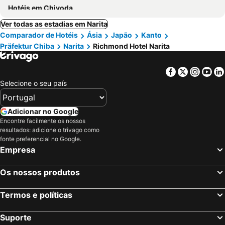
Hotéis em Chiyoda
Ver todas as estadias em Narita
Comparador de Hotéis
Ásia
Japão
Kanto
Präfektur Chiba
Narita
Richmond Hotel Narita
Facebook
Twitter
Insta
Yo
Selecione o seu país
Adicionar no Google
Encontre facilmente os nossos
resultados: adicione o trivago como
fonte preferencial no Google.
Empresa
Os nossos produtos
Termos e políticas
Suporte