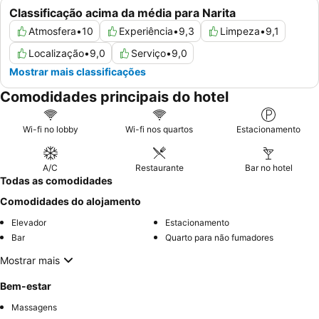
Classificação acima da média para Narita
Atmosfera
•
10
Experiência
•
9,3
Limpeza
•
9,1
Localização
•
9,0
Serviço
•
9,0
Mostrar mais classificações
Comodidades principais do hotel
Wi-fi no lobby
Wi-fi nos quartos
Estacionamento
A/C
Restaurante
Bar no hotel
Todas as comodidades
Comodidades do alojamento
Elevador
Estacionamento
Bar
Quarto para não fumadores
Mostrar mais
Bem-estar
Massagens