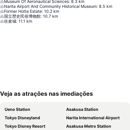
Museum Of Aeronautical Sciences
:
8.3
km
Narita Airport And Community Historical Museum
:
8.5
km
Former Hotta Estate
:
10.2
km
国立歴史民俗博物館
:
10.7
km
佐倉城
:
11.1
km
Veja as atrações nas imediações
Ampliar mapa
Ueno Station
Asakusa Station
Tokyo Disneyland
Narita International Airport
Tokyo Disney Resort
Asakusa Metro Station