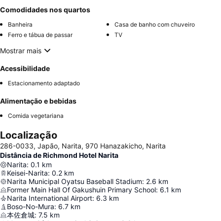
Comodidades nos quartos
Banheira
Casa de banho com chuveiro
Ferro e tábua de passar
TV
Mostrar mais
Acessibilidade
Estacionamento adaptado
Alimentação e bebidas
Comida vegetariana
Localização
286-0033, Japão, Narita, 970 Hanazakicho, Narita
Distância de Richmond Hotel Narita
Narita
:
0.1
km
Keisei-Narita
:
0.2
km
Narita Municipal Oyatsu Baseball Stadium
:
2.6
km
Former Main Hall Of Gakushuin Primary School
:
6.1
km
Narita International Airport
:
6.3
km
Boso-No-Mura
:
6.7
km
本佐倉城
:
7.5
km