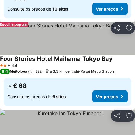
Consulte os preços de
10 sites
Ver preços
Escolha popular
Partilhar
Ad
Four Stories Hotel Maihama Tokyo Bay
Ver preço
Hotel
2 Estrelas
8,4
Muito boa
822
a 3.3 km de Nishi-Kasai Metro Station
€ 68
De
Consulte os preços de
6 sites
Ver preços
Partilhar
Ad