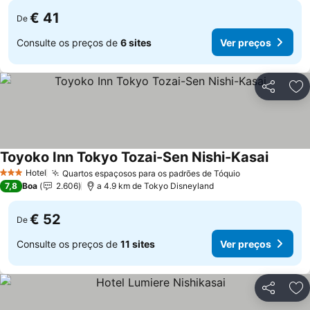
€ 41
De
Consulte os preços de
6 sites
Ver preços
Partilhar
Ad
Toyoko Inn Tokyo Tozai-Sen Nishi-Kasai
Ver pre
Hotel
Quartos espaçosos para os padrões de Tóquio
Ver preços
3 Estrelas
7,8
Boa
2.606
a 4.9 km de Tokyo Disneyland
€ 52
De
Consulte os preços de
11 sites
Ver preços
Partilhar
Ad