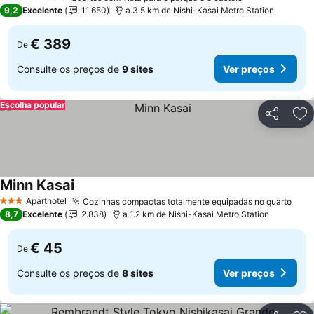
4 Estrelas
9,2
Excelente
11.650
a 3.5 km de Nishi-Kasai Metro Station
€ 389
De
Consulte os preços de
9 sites
Ver preços
Escolha popular
Partilhar
Ad
Minn Kasai
Ver preços
Aparthotel
Cozinhas compactas totalmente equipadas no quarto
Ver 
3 Estrelas
8,7
Excelente
2.838
a 1.2 km de Nishi-Kasai Metro Station
€ 45
De
Consulte os preços de
8 sites
Ver preços