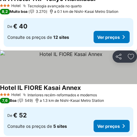
Ver preços
Hotel
Tecnologia avançada no quarto
Ver preços
3 Estrelas
8,2
Muito boa
3.270
a 0.1 km de Nishi-Kasai Metro Station
€ 40
De
Consulte os preços de
12 sites
Ver preços
Partilhar
Ad
Hotel IL FIORE Kasai Annex
Ver preços
Hotel
Interiores recém-reformados e modernos
Ver preços
3 Estrelas
7,6
Boa
549
a 1.3 km de Nishi-Kasai Metro Station
€ 52
De
Consulte os preços de
5 sites
Ver preços