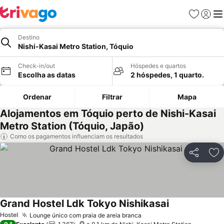
Favoritos
Iniciar
Me
Destino
Nishi-Kasai Metro Station, Tóquio
Check-in/out
Hóspedes e quartos
Escolha as datas
2 hóspedes, 1 quarto.
Ordenar
Filtrar
Mapa
Alojamentos em Tóquio perto de Nishi-Kasai
Metro Station (Tóquio, Japão)
Como os pagamentos influenciam os resultados
Partilhar
Ad
Grand Hostel Ldk Tokyo Nishikasai
Ver preços
Hostel
Lounge único com praia de areia branca
Ver preços