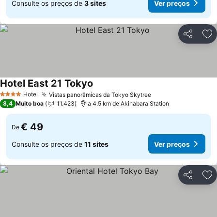
Consulte os preços de
3 sites
Ver preços
Partilhar
Ad
Hotel East 21 Tokyo
Ver preços
Hotel
Vistas panorâmicas da Tokyo Skytree
Ver preços
4 Estrelas
8,4
Muito boa
11.423
a 4.5 km de Akihabara Station
€ 49
De
Consulte os preços de
11 sites
Ver preços
Partilhar
Ad