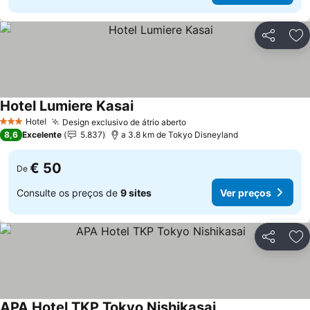
Partilhar
Ad
Hotel Lumiere Kasai
Ver preços
Hotel
Design exclusivo de átrio aberto
Ver preços
3 Estrelas
8,6
Excelente
5.837
a 3.8 km de Tokyo Disneyland
€ 50
De
Consulte os preços de
9 sites
Ver preços
Partilhar
Ad
APA Hotel TKP Tokyo Nishikasai