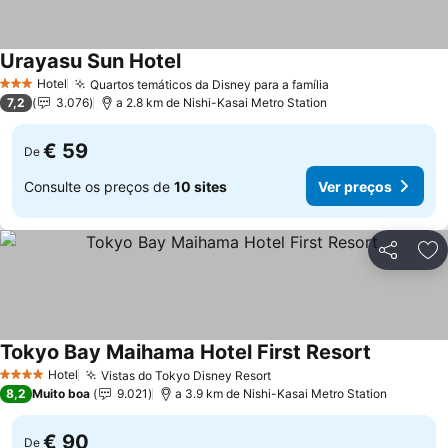
Urayasu Sun Hotel
Ver preços
Hotel
Quartos temáticos da Disney para a família
Ver preços
3 Estrelas
7,2
3.076
a 2.8 km de Nishi-Kasai Metro Station
€ 59
De
Consulte os preços de
10 sites
Ver preços
Partilhar
Ad
Tokyo Bay Maihama Hotel First Resort
Ver preço
Hotel
Vistas do Tokyo Disney Resort
Ver preços
4 Estrelas
8,2
Muito boa
9.021
a 3.9 km de Nishi-Kasai Metro Station
€ 90
De