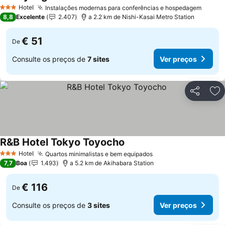
Ver preços
Hotel
Instalações modernas para conferências e hospedagem
Ver p
3 Estrelas
8,8
Excelente
2.407
a 2.2 km de Nishi-Kasai Metro Station
€ 51
De
Consulte os preços de
7 sites
Ver preços
Partilhar
Ad
R&B Hotel Tokyo Toyocho
Ver preços
Hotel
Quartos minimalistas e bem equipados
Ver preços
3 Estrelas
7,7
Boa
1.493
a 5.2 km de Akihabara Station
€ 116
De
Consulte os preços de
3 sites
Ver preços