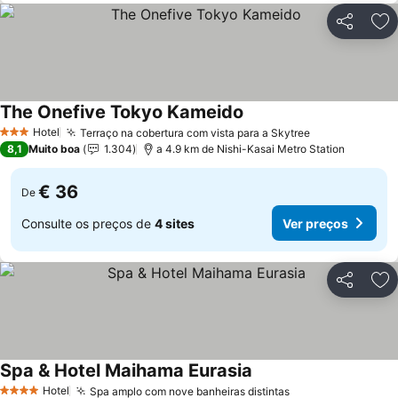
Partilhar
Ad
The Onefive Tokyo Kameido
Ver preços
Hotel
Terraço na cobertura com vista para a Skytree
Ver preços
3 Estrelas
8,1
Muito boa
1.304
a 4.9 km de Nishi-Kasai Metro Station
€ 36
De
Consulte os preços de
4 sites
Ver preços
Partilhar
Ad
Spa & Hotel Maihama Eurasia
Ver preços
Hotel
Spa amplo com nove banheiras distintas
Ver preços
4 Estrelas