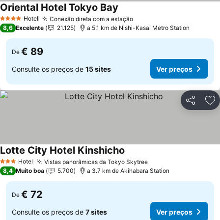
Oriental Hotel Tokyo Bay
Ver preços
Hotel
Conexão direta com a estação
Ver preços
4 Estrelas
8,6
Excelente
21.125
a 5.1 km de Nishi-Kasai Metro Station
€ 89
De
Consulte os preços de
15 sites
Ver preços
Partilhar
Ad
Lotte City Hotel Kinshicho
Ver preços
Hotel
Vistas panorâmicas da Tokyo Skytree
Ver preços
3 Estrelas
8,4
Muito boa
5.700
a 3.7 km de Akihabara Station
€ 72
De
Consulte os preços de
7 sites
Ver preços