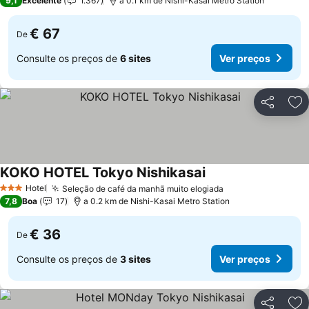
9,1
Excelente
1.367
a 0.1 km de Nishi-Kasai Metro Station
€ 67
De
Consulte os preços de
6 sites
Ver preços
Partilhar
Ad
KOKO HOTEL Tokyo Nishikasai
Ver preços
Hotel
Seleção de café da manhã muito elogiada
Ver preços
3 Estrelas
7,8
Boa
17
a 0.2 km de Nishi-Kasai Metro Station
€ 36
De
Consulte os preços de
3 sites
Ver preços