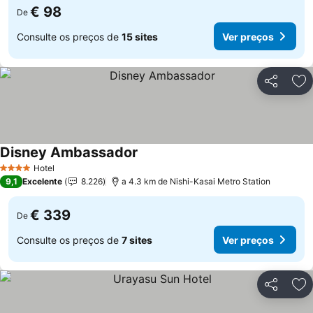
€ 98
De
Consulte os preços de
15 sites
Ver preços
Partilhar
Ad
Disney Ambassador
Ver preços
Hotel
4 Estrelas
9,1
Excelente
8.226
a 4.3 km de Nishi-Kasai Metro Station
€ 339
De
Consulte os preços de
7 sites
Ver preços
Partilhar
Ad