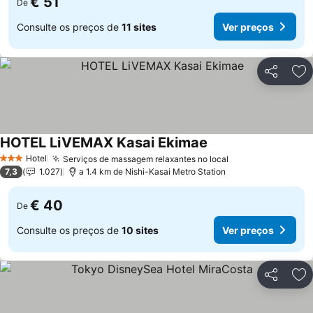
€ 51
De
Consulte os preços de
11 sites
Ver preços
Partilhar
Ad
HOTEL LiVEMAX Kasai Ekimae
Ver preços
Hotel
Serviços de massagem relaxantes no local
Ver preços
3 Estrelas
7,3
1.027
a 1.4 km de Nishi-Kasai Metro Station
€ 40
De
Consulte os preços de
10 sites
Ver preços
Partilhar
Ad