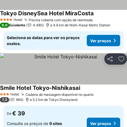
Tokyo DisneySea Hotel MiraCosta
Ver preços
Hotel
Piscina coberta com opção de reentrada
Ver preços
4 Estrelas
9,0
Excelente
4.480
a 4.9 km de Nishi-Kasai Metro Station
Selecione as datas para ver os preços
Ver preços
exatos.
Partilhar
Ad
Smile Hotel Tokyo-Nishikasai
Ver preços
Hotel
Cadeira de massagem disponível no quarto
Ver preços
3 Estrelas
7,3
994
a 5.2 km de Tokyo Disneyland
€ 39
De
Consulte os preços de
9 sites
Ver preços