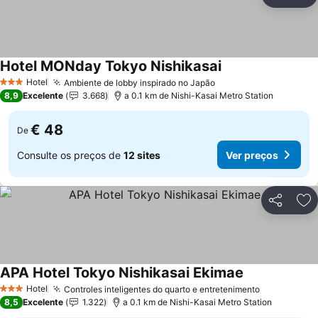
Partilhar
Ad
Hotel MONday Tokyo Nishikasai
Ver preços
Hotel
Ambiente de lobby inspirado no Japão
Ver preços
3 Estrelas
8,9
Excelente
3.668
a 0.1 km de Nishi-Kasai Metro Station
€ 48
De
Consulte os preços de
12 sites
Ver preços
Partilhar
Ad
APA Hotel Tokyo Nishikasai Ekimae
Ver preços
Hotel
Controles inteligentes do quarto e entretenimento
Ver preços
3 Estrelas
8,5
Excelente
1.322
a 0.1 km de Nishi-Kasai Metro Station