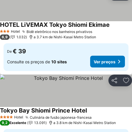
HOTEL LiVEMAX Tokyo Shiomi Ekimae
Ver preço
Hotel
Bidê eletrônico nos banheiros privativos
Ver preços
3 Estrelas
6,9
1.032
a 3.7 km de Nishi-Kasai Metro Station
€ 39
De
Consulte os preços de
10 sites
Ver preços
Partilhar
Ad
Tokyo Bay Shiomi Prince Hotel
Ver preços
Hotel
Culinária de fusão japonesa-francesa
Ver preços
4 Estrelas
9,2
Excelente
13.091
a 3.8 km de Nishi-Kasai Metro Station