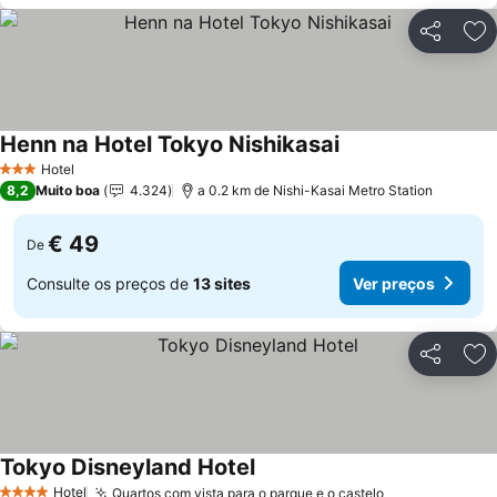
Partilhar
Ad
Henn na Hotel Tokyo Nishikasai
Ver preços
Hotel
3 Estrelas
8,2
Muito boa
4.324
a 0.2 km de Nishi-Kasai Metro Station
€ 49
De
Consulte os preços de
13 sites
Ver preços
Partilhar
Ad
Tokyo Disneyland Hotel
Ver preços
Hotel
Quartos com vista para o parque e o castelo
Ver preços