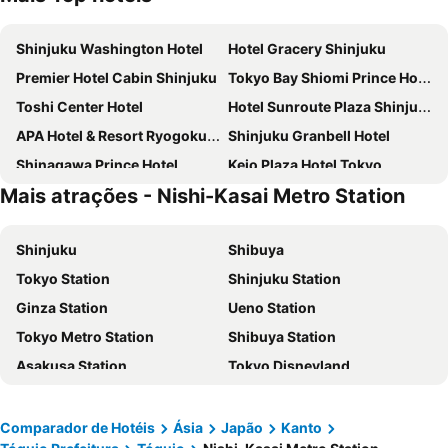
Shinjuku Washington Hotel
Hotel Gracery Shinjuku
Premier Hotel Cabin Shinjuku
Tokyo Bay Shiomi Prince Hotel
Toshi Center Hotel
Hotel Sunroute Plaza Shinjuku
APA Hotel & Resort Ryogoku Ekimae Tower
Shinjuku Granbell Hotel
Shinagawa Prince Hotel
Keio Plaza Hotel Tokyo
Mais atrações - Nishi-Kasai Metro Station
Sotetsu Fresa Inn Higashi Shinjuku
LYURO Tokyo Kiyosumi by THE SHARE HOTELS
APA Hotel & Resort Roppongi Ekihigashi
Tokyo Dome Hotel
Shinjuku
Shibuya
Hotel New Otani Tokyo The Main
DoubleTree by Hilton Tokyo Ariake
Tokyo Station
Shinjuku Station
HOTEL GRAPHY Shibuya
Shibuya Excel Hotel Tokyu
Ginza Station
Ueno Station
Imperial Hotel Tokyo
Hotel Villa Fontaine Grand Tokyo-Shiodome
Tokyo Metro Station
Shibuya Station
Hotel Keihan Tsukiji Ginza Grande
APA HOTEL Roppongi Six
Asakusa Station
Tokyo Disneyland
Tobu Hotel Levant Tokyo
APA Hotel PRIDE Akasaka Kokkaigijidomae
Narita International Airport
Tokyo Disney Resort
JR Kyushu Hotel Blossom Shinjuku
Hotel Sunlite Shinjuku
Shinagawa Station
Shinjuku Metro Station
Almont Inn Tokyo Nihonbashi
Hotel MyStays Kameido
Comparador de Hotéis
Ásia
Japão
Kanto