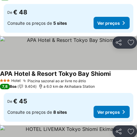
€ 48
De
Consulte os preços de
5 sites
Ver preços
Partilhar
Ad
APA Hotel & Resort Tokyo Bay Shiomi
Ver preços
Hotel
Piscina sazonal ao ar livre no átrio
Ver preços
3 Estrelas
7,8
Boa
9.404
a 6.0 km de Akihabara Station
€ 45
De
Consulte os preços de
8 sites
Ver preços
Partilhar
Ad