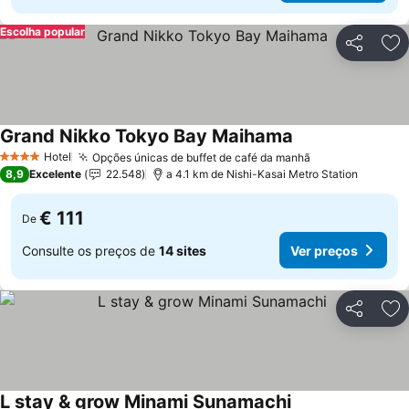
Escolha popular
Partilhar
Ad
Grand Nikko Tokyo Bay Maihama
Ver preços
Hotel
Opções únicas de buffet de café da manhã
Ver preços
4 Estrelas
8,9
Excelente
22.548
a 4.1 km de Nishi-Kasai Metro Station
€ 111
De
Consulte os preços de
14 sites
Ver preços
Partilhar
Ad
L stay & grow Minami Sunamachi