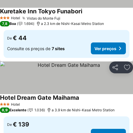
Kuretake Inn Tokyo Funabori
Ver preços
Hotel
Vistas do Monte Fuji
Ver preços
3 Estrelas
7,8
Boa
1.694
a 2.3 km de Nishi-Kasai Metro Station
€ 44
De
Consulte os preços de
7 sites
Ver preços
Partilhar
Ad
Hotel Dream Gate Maihama
Ver preços
Hotel
3 Estrelas
8,9
Excelente
1.036
a 3.9 km de Nishi-Kasai Metro Station
€ 139
De