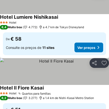
Hotel Lumiere Nishikasai
Ver preços
Hotel
3 Estrelas
8,4
Muito boa
4.772
a 4.7 km de Tokyo Disneyland
€ 58
De
Consulte os preços de
11 sites
Ver preços
Partilhar
Ad
Hotel Il Fiore Kasai
Ver preços
Hotel
Quartos para famílias
Ver preços
3 Estrelas
8,2
Muito boa
3.277
a 1.4 km de Nishi-Kasai Metro Station