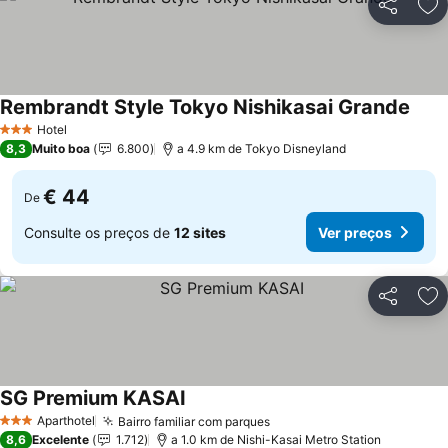
Partilhar
Ad
Rembrandt Style Tokyo Nishikasai Grande
Ver 
Hotel
3 Estrelas
8,3
Muito boa
6.800
a 4.9 km de Tokyo Disneyland
€ 44
De
Consulte os preços de
12 sites
Ver preços
Partilhar
Ad
SG Premium KASAI
Ver preços
Aparthotel
Bairro familiar com parques
Ver preços
3 Estrelas
8,6
Excelente
1.712
a 1.0 km de Nishi-Kasai Metro Station