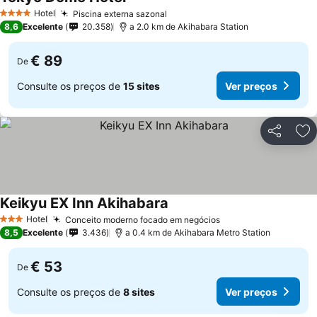
Hotel
Piscina externa sazonal
4 Estrelas
8,6
Excelente
20.358
a 2.0 km de Akihabara Station
€ 89
De
Consulte os preços de
15 sites
Ver preços
Partilhar
Ad
Keikyu EX Inn Akihabara
Hotel
Conceito moderno focado em negócios
3 Estrelas
8,5
Excelente
3.436
a 0.4 km de Akihabara Metro Station
€ 53
De
Consulte os preços de
8 sites
Ver preços