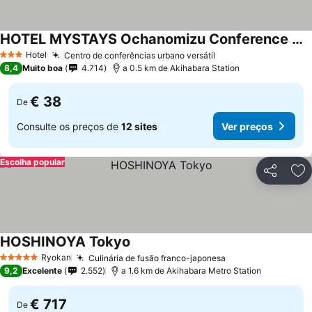
HOTEL MYSTAYS Ochanomizu Conference Center
Hotel
Centro de conferências urbano versátil
3 Estrelas
8,4
Muito boa
4.714
a 0.5 km de Akihabara Station
€ 38
De
Consulte os preços de
12 sites
Ver preços
Escolha popular
Partilhar
Ad
HOSHINOYA Tokyo
Ryokan
Culinária de fusão franco-japonesa
5 Estrelas
9,2
Excelente
2.552
a 1.6 km de Akihabara Metro Station
€ 717
De