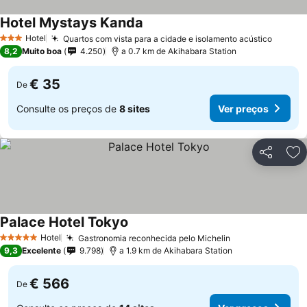
Hotel Mystays Kanda
Hotel
Quartos com vista para a cidade e isolamento acústico
3 Estrelas
8,2
Muito boa
4.250
a 0.7 km de Akihabara Station
€ 35
De
Consulte os preços de
8 sites
Ver preços
Partilhar
Ad
Palace Hotel Tokyo
Hotel
Gastronomia reconhecida pelo Michelin
5 Estrelas
9,3
Excelente
9.798
a 1.9 km de Akihabara Station
€ 566
De