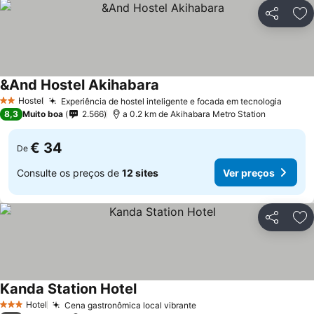
Partilhar
Ad
&And Hostel Akihabara
Hostel
Experiência de hostel inteligente e focada em tecnologia
2 Estrelas
8,3
Muito boa
2.566
a 0.2 km de Akihabara Metro Station
€ 34
De
Consulte os preços de
12 sites
Ver preços
Partilhar
Ad
Kanda Station Hotel
Hotel
Cena gastronômica local vibrante
3 Estrelas