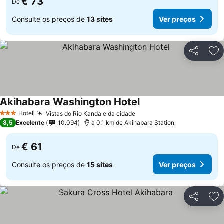
€ 73
De
Consulte os preços de
13 sites
Ver preços
Partilhar
Ad
Akihabara Washington Hotel
Hotel
Vistas do Rio Kanda e da cidade
3 Estrelas
8,5
Excelente
10.094
a 0.1 km de Akihabara Station
€ 61
De
Consulte os preços de
15 sites
Ver preços
Partilhar
Ad