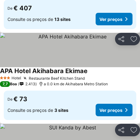
€ 407
De
Consulte os preços de
13 sites
Ver preços
Partilhar
Ad
APA Hotel Akihabara Ekimae
Hotel
Restaurante Beef Kitchen Stand
3 Estrelas
7,7
Boa
2.413
a 0.0 km de Akihabara Metro Station
€ 73
De
Consulte os preços de
3 sites
Ver preços
Partilhar
Ad