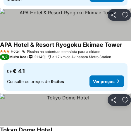
Partilhar
Ad
APA Hotel & Resort Ryogoku Ekimae Tower
Hotel
Piscina na cobertura com vista para a cidade
3 Estrelas
8,2
Muito boa
21.149
a 1.7 km de Akihabara Metro Station
€ 41
De
Consulte os preços de
9 sites
Ver preços
Partilhar
Ad
Tokyo Dome Hotel