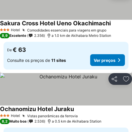
Sakura Cross Hotel Ueno Okachimachi
Hotel
Comodidades essenciais para viagens em grupo
3 Estrelas
8,9
Excelente
2.356
a 1.0 km de Akihabara Metro Station
€ 63
De
Consulte os preços de
11 sites
Ver preços
Partilhar
Ad
Ochanomizu Hotel Juraku
Hotel
Vistas panorâmicas da ferrovia
3 Estrelas
8,2
Muito boa
2.536
a 0.5 km de Akihabara Station