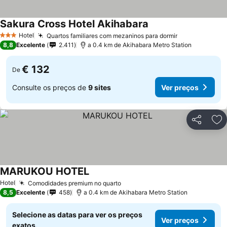
Sakura Cross Hotel Akihabara
Hotel
Quartos familiares com mezaninos para dormir
3 Estrelas
8,8
Excelente
2.411
a 0.4 km de Akihabara Metro Station
€ 132
De
Consulte os preços de
9 sites
Ver preços
Partilhar
Ad
MARUKOU HOTEL
Hotel
Comodidades premium no quarto
8,5
Excelente
458
a 0.4 km de Akihabara Metro Station
Selecione as datas para ver os preços
Ver preços
exatos.