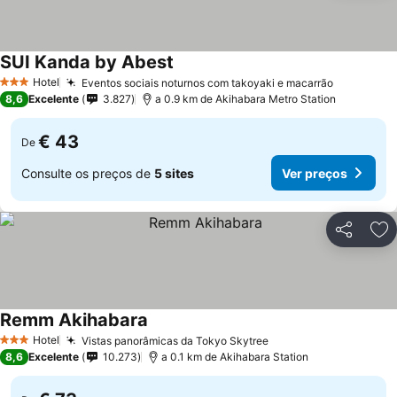
SUI Kanda by Abest
Hotel
Eventos sociais noturnos com takoyaki e macarrão
3 Estrelas
8,6
Excelente
3.827
a 0.9 km de Akihabara Metro Station
€ 43
De
Consulte os preços de
5 sites
Ver preços
Partilhar
Ad
Remm Akihabara
Hotel
Vistas panorâmicas da Tokyo Skytree
3 Estrelas
8,6
Excelente
10.273
a 0.1 km de Akihabara Station