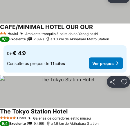
Partilhar
Ad
CAFE/MINIMAL HOTEL OUR OUR
Hostel
Ambiente tranquilo à beira do rio Yanagibashi
2 Estrelas
8,9
Excelente
2.897
a 1.3 km de Akihabara Metro Station
€ 49
De
Consulte os preços de
11 sites
Ver preços
Partilhar
Ad
The Tokyo Station Hotel
Hotel
Galerias de corredores estilo museu
5 Estrelas
9,4
Excelente
9.499
a 1.9 km de Akihabara Station