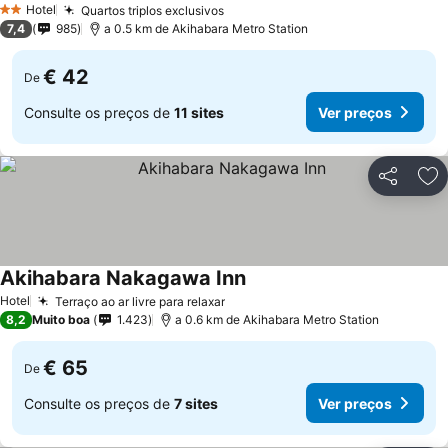
Hotel
Quartos triplos exclusivos
2 Estrelas
7,4
985
a 0.5 km de Akihabara Metro Station
€ 42
De
Consulte os preços de
11 sites
Ver preços
Partilhar
Ad
Akihabara Nakagawa Inn
Hotel
Terraço ao ar livre para relaxar
8,2
Muito boa
1.423
a 0.6 km de Akihabara Metro Station
€ 65
De
Consulte os preços de
7 sites
Ver preços