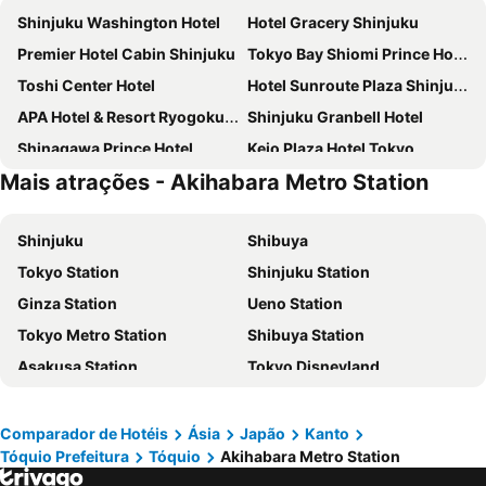
Shinjuku Washington Hotel
Hotel Gracery Shinjuku
Premier Hotel Cabin Shinjuku
Tokyo Bay Shiomi Prince Hotel
Toshi Center Hotel
Hotel Sunroute Plaza Shinjuku
APA Hotel & Resort Ryogoku Ekimae Tower
Shinjuku Granbell Hotel
Shinagawa Prince Hotel
Keio Plaza Hotel Tokyo
Mais atrações - Akihabara Metro Station
Sotetsu Fresa Inn Higashi Shinjuku
LYURO Tokyo Kiyosumi by THE SHARE HOTELS
APA Hotel & Resort Roppongi Ekihigashi
Tokyo Dome Hotel
Shinjuku
Shibuya
Hotel New Otani Tokyo The Main
DoubleTree by Hilton Tokyo Ariake
Tokyo Station
Shinjuku Station
HOTEL GRAPHY Shibuya
Shibuya Excel Hotel Tokyu
Ginza Station
Ueno Station
Imperial Hotel Tokyo
Hotel Villa Fontaine Grand Tokyo-Shiodome
Tokyo Metro Station
Shibuya Station
Hotel Keihan Tsukiji Ginza Grande
APA HOTEL Roppongi Six
Asakusa Station
Tokyo Disneyland
Tobu Hotel Levant Tokyo
APA Hotel PRIDE Akasaka Kokkaigijidomae
Narita International Airport
Tokyo Disney Resort
JR Kyushu Hotel Blossom Shinjuku
Hotel Sunlite Shinjuku
Shinjuku Metro Station
Shinagawa Station
Almont Inn Tokyo Nihonbashi
Hotel MyStays Kameido
Comparador de Hotéis
Ásia
Japão
Kanto
Tóquio Prefeitura
Tóquio
Akihabara Metro Station
Asakusa Metro Station
Akasaka Station-Tokyo
APA Hotel Shinjuku Kabukicho Tower
Hotel JAL City Tokyo Toyosu