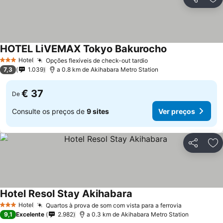
Partilhar
Ad
HOTEL LiVEMAX Tokyo Bakurocho
Hotel
Opções flexíveis de check-out tardio
3 Estrelas
7,3
1.039
a 0.8 km de Akihabara Metro Station
€ 37
De
Consulte os preços de
9 sites
Ver preços
Partilhar
Ad
Hotel Resol Stay Akihabara
Hotel
Quartos à prova de som com vista para a ferrovia
3 Estrelas
9,1
Excelente
2.982
a 0.3 km de Akihabara Metro Station