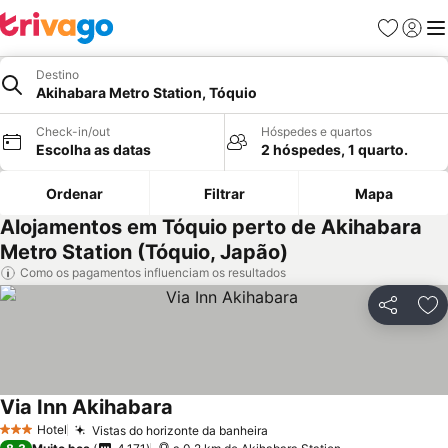
Favoritos
Iniciar
Me
Destino
Akihabara Metro Station, Tóquio
Check-in/out
Hóspedes e quartos
Escolha as datas
2 hóspedes, 1 quarto.
Ordenar
Filtrar
Mapa
Alojamentos em Tóquio perto de Akihabara
Metro Station (Tóquio, Japão)
Como os pagamentos influenciam os resultados
Partilhar
Ad
Via Inn Akihabara
Hotel
Vistas do horizonte da banheira
3 Estrelas