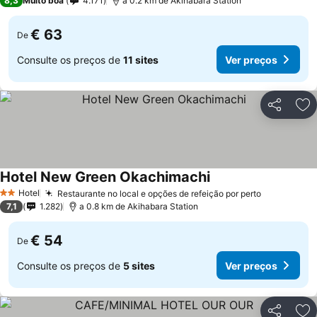
8,3
Muito boa
4.171
a 0.2 km de Akihabara Station
€ 63
De
Consulte os preços de
11 sites
Ver preços
Partilhar
Ad
Hotel New Green Okachimachi
Hotel
Restaurante no local e opções de refeição por perto
2 Estrelas
7,1
1.282
a 0.8 km de Akihabara Station
€ 54
De
Consulte os preços de
5 sites
Ver preços