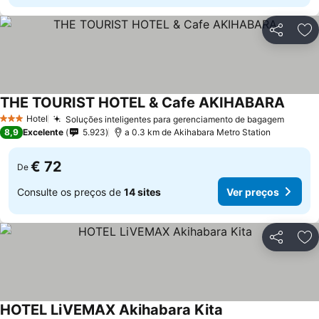
Partilhar
Ad
THE TOURIST HOTEL & Cafe AKIHABARA
Hotel
Soluções inteligentes para gerenciamento de bagagem
3 Estrelas
8,9
Excelente
5.923
a 0.3 km de Akihabara Metro Station
€ 72
De
Consulte os preços de
14 sites
Ver preços
Partilhar
Ad
HOTEL LiVEMAX Akihabara Kita