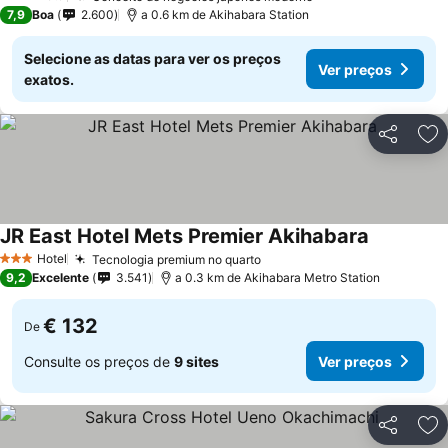
3 Estrelas
7,9
Boa
2.600
a 0.6 km de Akihabara Station
Selecione as datas para ver os preços
Ver preços
exatos.
Partilhar
Ad
JR East Hotel Mets Premier Akihabara
Hotel
Tecnologia premium no quarto
3 Estrelas
9,2
Excelente
3.541
a 0.3 km de Akihabara Metro Station
€ 132
De
Consulte os preços de
9 sites
Ver preços
Partilhar
Ad