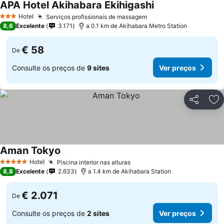
APA Hotel Akihabara Ekihigashi
Hotel
Serviços profissionais de massagem
3 Estrelas
8,6
Excelente
3.171
a 0.1 km de Akihabara Metro Station
€ 58
De
Consulte os preços de
9 sites
Ver preços
Partilhar
Ad
Aman Tokyo
Hotel
Piscina interior nas alturas
5 Estrelas
8,8
Excelente
2.633
a 1.4 km de Akihabara Station
€ 2.071
De
Consulte os preços de
2 sites
Ver preços