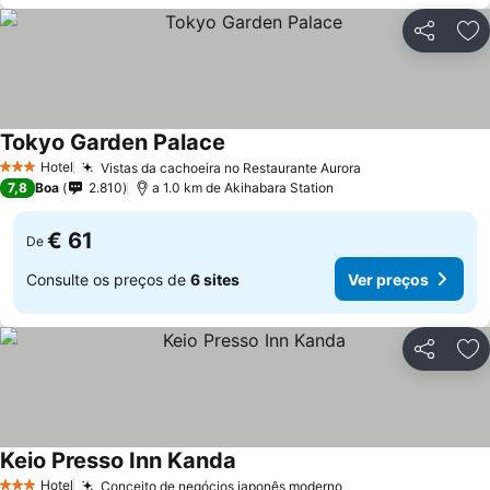
Partilhar
Ad
Tokyo Garden Palace
Hotel
Vistas da cachoeira no Restaurante Aurora
3 Estrelas
7,8
Boa
2.810
a 1.0 km de Akihabara Station
€ 61
De
Consulte os preços de
6 sites
Ver preços
Partilhar
Ad
Keio Presso Inn Kanda
Hotel
Conceito de negócios japonês moderno