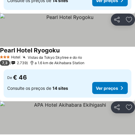
Consulte os preços de
14 sites
Ver preços
Partilhar
Ad
Pearl Hotel Ryogoku
Hotel
Vistas da Tokyo Skytree e do rio
3 Estrelas
7,3
2.739
a 1.6 km de Akihabara Station
€ 46
De
Consulte os preços de
14 sites
Ver preços
Partilhar
Ad