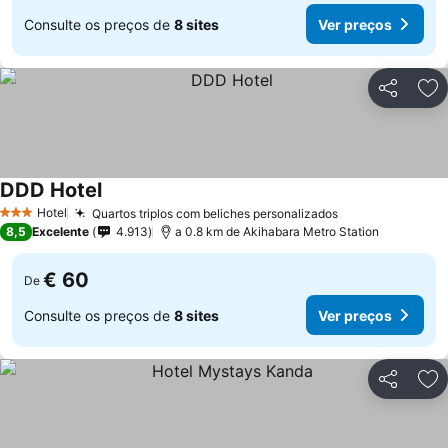
Consulte os preços de
8 sites
Ver preços
Partilhar
Ad
DDD Hotel
Hotel
Quartos triplos com beliches personalizados
3 Estrelas
8,5
Excelente
4.913
a 0.8 km de Akihabara Metro Station
€ 60
De
Consulte os preços de
8 sites
Ver preços
Partilhar
Ad