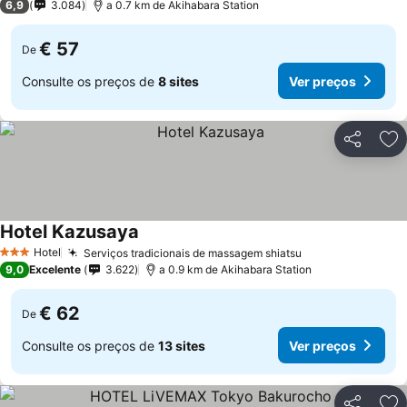
6,9
3.084
a 0.7 km de Akihabara Station
€ 57
De
Consulte os preços de
8 sites
Ver preços
Partilhar
Ad
Hotel Kazusaya
Hotel
Serviços tradicionais de massagem shiatsu
3 Estrelas
9,0
Excelente
3.622
a 0.9 km de Akihabara Station
€ 62
De
Consulte os preços de
13 sites
Ver preços