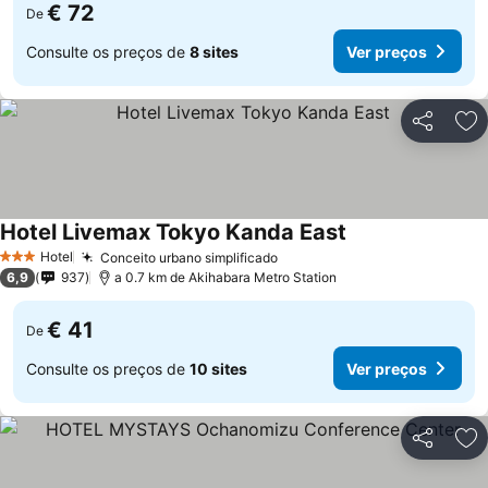
€ 72
De
Consulte os preços de
8 sites
Ver preços
Partilhar
Ad
Hotel Livemax Tokyo Kanda East
Hotel
Conceito urbano simplificado
3 Estrelas
6,9
937
a 0.7 km de Akihabara Metro Station
€ 41
De
Consulte os preços de
10 sites
Ver preços
Partilhar
Ad