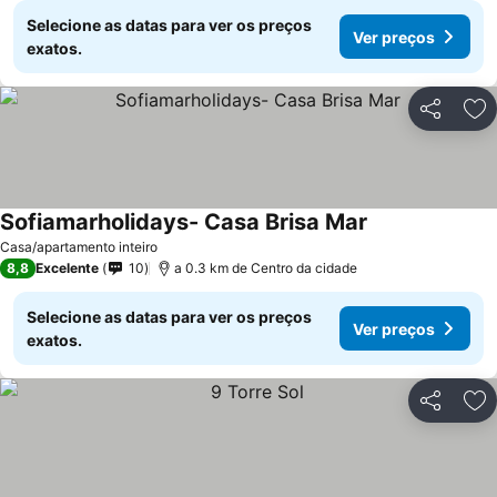
Selecione as datas para ver os preços
Ver preços
exatos.
Partilhar
Ad
Sofiamarholidays- Casa Brisa Mar
Casa/apartamento inteiro
8,8
Excelente
10
a 0.3 km de Centro da cidade
Selecione as datas para ver os preços
Ver preços
exatos.
Partilhar
Ad