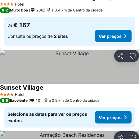
Hotel
4 Estrelas
8,2
Muito boa
206
a 0.4 km de Centro da cidade
€ 167
De
Consulte os preços de
2 sites
Ver preços
Partilhar
Ad
Sunset Village
Hotel
4 Estrelas
8,6
Excelente
10
a 0.9 km de Centro da cidade
Selecione as datas para ver os preços
Ver preços
exatos.