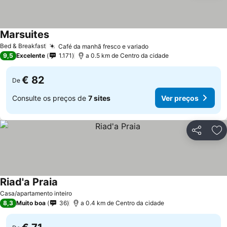
Marsuites
Bed & Breakfast
Café da manhã fresco e variado
9,5
Excelente
1.171
a 0.5 km de Centro da cidade
€ 82
De
Consulte os preços de
7 sites
Ver preços
Partilhar
Ad
Riad'a Praia
Casa/apartamento inteiro
8,3
Muito boa
36
a 0.4 km de Centro da cidade