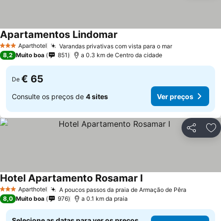
Apartamentos Lindomar
Aparthotel
Varandas privativas com vista para o mar
3 Estrelas
8,2
Muito boa
851
a 0.3 km de Centro da cidade
€ 65
De
Consulte os preços de
4 sites
Ver preços
Partilhar
Ad
Hotel Apartamento Rosamar I
Aparthotel
A poucos passos da praia de Armação de Pêra
3 Estrelas
8,0
Muito boa
976
a 0.1 km da praia
Selecione as datas para ver os preços