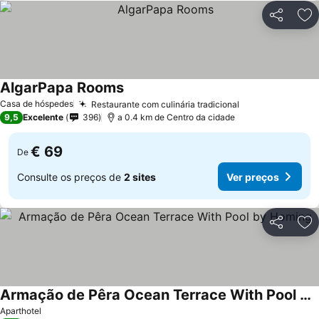
Partilhar
Ad
AlgarPapa Rooms
Casa de hóspedes
Restaurante com culinária tradicional
9,5
Excelente
396
a 0.4 km de Centro da cidade
€ 69
De
Consulte os preços de
2 sites
Ver preços
Partilhar
Ad
Armação de Pêra Ocean Terrace With Pool by Homing
Aparthotel