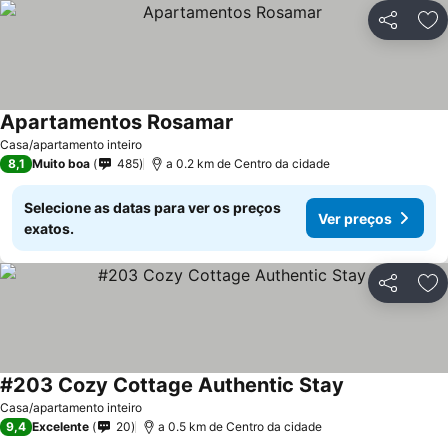
Partilhar
Ad
Apartamentos Rosamar
Casa/apartamento inteiro
8,1
Muito boa
485
a 0.2 km de Centro da cidade
Selecione as datas para ver os preços
Ver preços
exatos.
Partilhar
Ad
#203 Cozy Cottage Authentic Stay
Casa/apartamento inteiro
9,4
Excelente
20
a 0.5 km de Centro da cidade