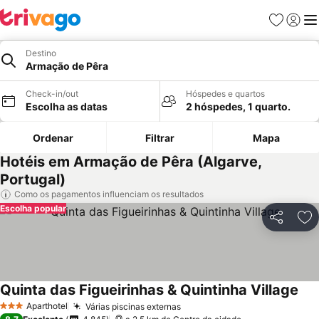
Favoritos
Iniciar
Me
Destino
Armação de Pêra
Check-in/out
Hóspedes e quartos
Escolha as datas
2 hóspedes, 1 quarto.
Ordenar
Filtrar
Mapa
Hotéis em Armação de Pêra (Algarve,
Portugal)
Como os pagamentos influenciam os resultados
Escolha popular
Partilhar
Ad
Quinta das Figueirinhas & Quintinha Village
Aparthotel
Várias piscinas externas
3 Estrelas