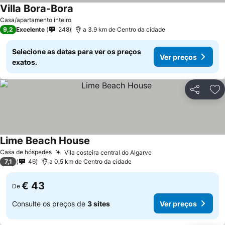
Villa Bora-Bora
Casa/apartamento inteiro
9,2
Excelente
248
a 3.9 km de Centro da cidade
Selecione as datas para ver os preços
Ver preços
exatos.
Partilhar
Ad
Lime Beach House
Casa de hóspedes
Vila costeira central do Algarve
7,1
46
a 0.5 km de Centro da cidade
€ 43
De
Consulte os preços de
3 sites
Ver preços