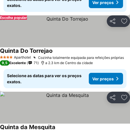
Ver preços
exatos.
Escolha popular
Partilhar
Ad
Quinta Do Torrejao
Aparthotel
Cozinha totalmente equipada para refeições próprias
4 Estrelas
9,5
Excelente
71
a 2.3 km de Centro da cidade
Selecione as datas para ver os preços
Ver preços
exatos.
Partilhar
Ad
Quinta da Mesquita