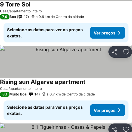
9 Torre Sol
Casa/apartamento inteiro
7,9
Boa
17
a 0.6 km de Centro da cidade
Selecione as datas para ver os preços
Ver preços
exatos.
Partilhar
Ad
Rising sun Algarve apartment
Casa/apartamento inteiro
8,1
Muito boa
14
a 0.7 km de Centro da cidade
Selecione as datas para ver os preços
Ver preços
exatos.