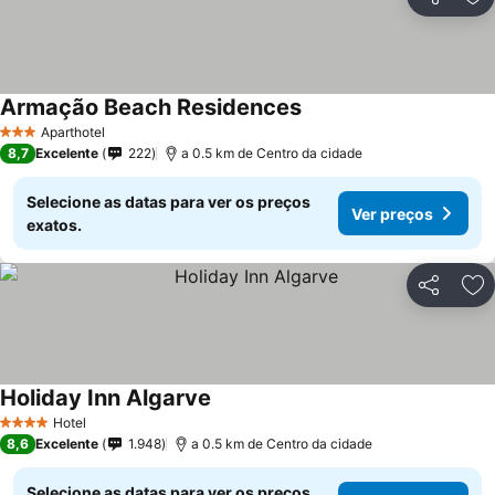
Partilhar
Ad
Armação Beach Residences
Aparthotel
3 Estrelas
8,7
Excelente
222
a 0.5 km de Centro da cidade
Selecione as datas para ver os preços
Ver preços
exatos.
Partilhar
Ad
Holiday Inn Algarve
Hotel
4 Estrelas
8,6
Excelente
1.948
a 0.5 km de Centro da cidade
Selecione as datas para ver os preços