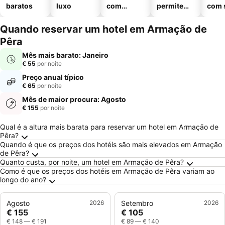
baratos
luxo
com
permitem
com 
piscinas
animais
Quando reservar um hotel em Armação de
Pêra
Mês mais barato: Janeiro
€ 55
por noite
Preço anual típico
€ 65
por noite
Mês de maior procura: Agosto
€ 155
por noite
Perguntas Frequentes sobre Armação de Pêr
Qual é a altura mais barata para reservar um hotel em Armação de
Pêra?
Quando é que os preços dos hotéis são mais elevados em Armação
de Pêra?
Quanto custa, por noite, um hotel em Armação de Pêra?
Como é que os preços dos hotéis em Armação de Pêra variam ao
longo do ano?
Agosto
2026
Setembro
2026
€ 155
€ 105
€ 148
—
€ 191
€ 89
—
€ 140