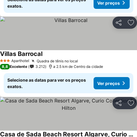
Ver preços
exatos.
Partilhar
Ad
Villas Barrocal
Aparthotel
Quadra de tênis no local
3 Estrelas
8,8
Excelente
3.212
a 2.5 km de Centro da cidade
Selecione as datas para ver os preços
Ver preços
exatos.
Partilhar
Ad
Casa de Sada Beach Resort Algarve, Curio Collection by Hilton