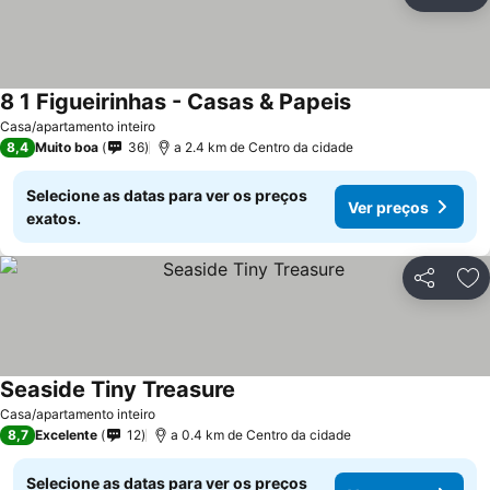
Partilhar
Ad
8 1 Figueirinhas - Casas & Papeis
Casa/apartamento inteiro
8,4
Muito boa
36
a 2.4 km de Centro da cidade
Selecione as datas para ver os preços
Ver preços
exatos.
Partilhar
Ad
Seaside Tiny Treasure
Casa/apartamento inteiro
8,7
Excelente
12
a 0.4 km de Centro da cidade
Selecione as datas para ver os preços