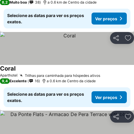
8,2
Muito boa
38
a 0.6 km de Centro da cidade
Selecione as datas para ver os preços
Ver preços
exatos.
Partilhar
Ad
Coral
Aparthotel
Trilhas para caminhada para hóspedes ativos
9,4
Excelente
16
a 0.6 km de Centro da cidade
Selecione as datas para ver os preços
Ver preços
exatos.
Partilhar
Ad