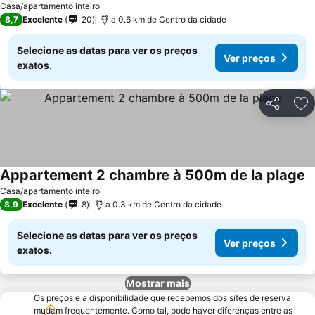
Casa/apartamento inteiro
8,7
Excelente
20
a 0.6 km de Centro da cidade
Selecione as datas para ver os preços
Ver preços
exatos.
Partilhar
Ad
Appartement 2 chambre à 500m de la plage
Casa/apartamento inteiro
8,9
Excelente
8
a 0.3 km de Centro da cidade
Selecione as datas para ver os preços
Ver preços
exatos.
Mostrar mais
Os preços e a disponibilidade que recebemos dos sites de reserva
mudam frequentemente. Como tal, pode haver diferenças entre as