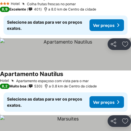
Hotel
Colha frutas frescas no pomar
3 Estrelas
8,9
Excelente
401
a 8.0 km de Centro da cidade
Selecione as datas para ver os preços
Ver preços
exatos.
Partilhar
Ad
Apartamento Nautilus
Hotel
Apartamento espaçoso com vista para o mar
8,2
Muito boa
530
a 0.8 km de Centro da cidade
Selecione as datas para ver os preços
Ver preços
exatos.
Partilhar
Ad