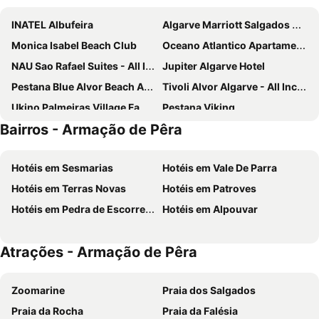
INATEL Albufeira
Algarve Marriott Salgados Golf Resort & Spa
Monica Isabel Beach Club
Oceano Atlantico Apartamentos Turisticos
NAU Sao Rafael Suites - All Inclusive
Jupiter Algarve Hotel
Pestana Blue Alvor Beach ALL INCLUSIVE
Tivoli Alvor Algarve - All Inclusive Resort
Ukino Palmeiras Village Family Resort - All Inclusive
Pestana Viking
Bairros - Armação de Pêra
Grande Real Santa Eulalia Resort & Hotel Spa
Muthu Oura Praia Hotel
Auramar Beach Resort
Alvor Atlantico Residences Beach Suites
Hotéis em Sesmarias
Hotéis em Vale De Parra
Wine&Books by the Sea Algarve
Hotel da Gale
Hotéis em Terras Novas
Hotéis em Patroves
NH Marina Portimao Resort
Albufeira Sol Hotel & Spa
Hotéis em Pedra de Escorregar
Hotéis em Alpouvar
AP Adriana Beach Resort
Hotel Luar
Agua Hotels Riverside
RR Hotel da Rocha
Atrações - Armação de Pêra
Colina dos Mouros
Holiday Inn Algarve Albufeira by IHG
Clube Vilarosa
Pestana Palm Gardens
Zoomarine
Praia dos Salgados
Turim Presidente Hotel
Marriott Residences Salgados Resort, Algarve
Praia da Rocha
Praia da Falésia
Hotel Algarve Casino
Santa Eulalia Hotel & Spa