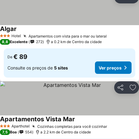
Partilhar
Ad
Algar
Hotel
Apartamentos com vista para o mar ou lateral
3 Estrelas
8,8
Excelente
272
a 0.2 km de Centro da cidade
€ 89
De
Consulte os preços de
5 sites
Ver preços
Partilhar
Ad
Apartamentos Vista Mar
Aparthotel
Cozinhas completas para você cozinhar
3 Estrelas
7,5
Boa
554
a 2.2 km de Centro da cidade