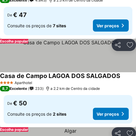
8,7
Excelente
4.845
a 2.5 km de Centro da cidade
€ 47
De
Consulte os preços de
7 sites
Ver preços
Escolha popular
Partilhar
Ad
Casa de Campo LAGOA DOS SALGADOS
Aparthotel
4 Estrelas
8,7
Excelente
233
a 2.2 km de Centro da cidade
€ 50
De
Consulte os preços de
2 sites
Ver preços
Escolha popular