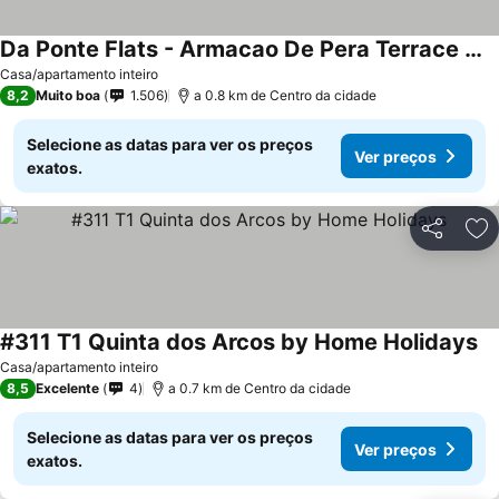
Da Ponte Flats - Armacao De Pera Terrace with bbq
Casa/apartamento inteiro
8,2
Muito boa
1.506
a 0.8 km de Centro da cidade
Selecione as datas para ver os preços
Ver preços
exatos.
Partilhar
Ad
#311 T1 Quinta dos Arcos by Home Holidays
Casa/apartamento inteiro
8,5
Excelente
4
a 0.7 km de Centro da cidade
Selecione as datas para ver os preços
Ver preços
exatos.