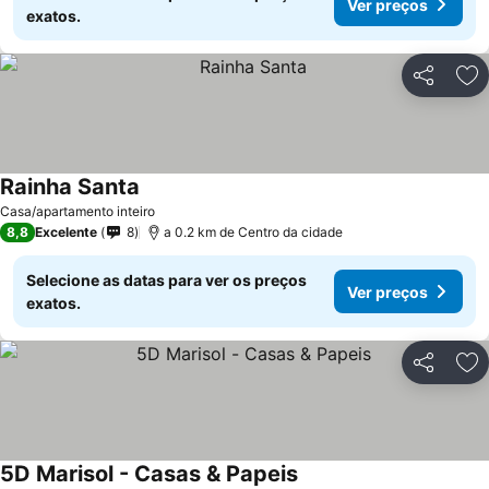
Ver preços
exatos.
Partilhar
Ad
Rainha Santa
Casa/apartamento inteiro
8,8
Excelente
8
a 0.2 km de Centro da cidade
Selecione as datas para ver os preços
Ver preços
exatos.
Partilhar
Ad
5D Marisol - Casas & Papeis