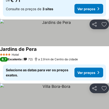
€ 71
De
Consulte os preços de
3 sites
Ver preços
Partilhar
Ad
Jardins de Pera
Hotel
4 Estrelas
8,7
Excelente
72
a 2.9 km de Centro da cidade
Selecione as datas para ver os preços
Ver preços
exatos.
Partilhar
Ad