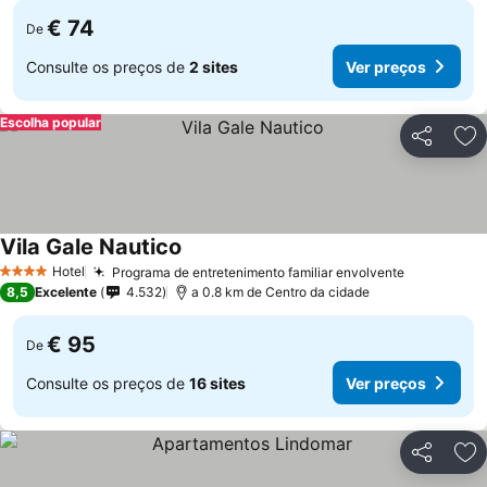
€ 74
De
Consulte os preços de
2 sites
Ver preços
Escolha popular
Partilhar
Ad
Vila Gale Nautico
Hotel
Programa de entretenimento familiar envolvente
4 Estrelas
8,5
Excelente
4.532
a 0.8 km de Centro da cidade
€ 95
De
Consulte os preços de
16 sites
Ver preços
Partilhar
Ad