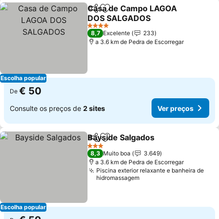
Casa de Campo LAGOA
Partilhar
Adicionar aos favoritos
DOS SALGADOS
Ver preços
4 Estrelas
8,7
Excelente
233
a 3.6 km de Pedra de Escorregar
Escolha popular
€ 50
De
Consulte os preços de
2 sites
Ver preços
Bayside Salgados
Partilhar
Adicionar aos favoritos
Ver preç
3 Estrelas
8,3
Muito boa
3.649
a 3.6 km de Pedra de Escorregar
Piscina exterior relaxante e banheira de
hidromassagem
Escolha popular