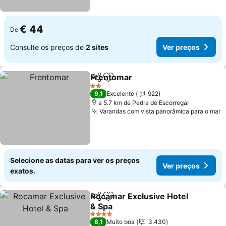
€ 44
De
Consulte os preços de
2 sites
Ver preços
Frentomar
Partilhar
Adicionar aos favoritos
Ver preços
2 Estrelas
9,1
Excelente
922
a 5.7 km de Pedra de Escorregar
Varandas com vista panorâmica para o mar
V
Selecione as datas para ver os preços
Ver preços
exatos.
Rocamar Exclusive Hotel
Partilhar
Adicionar aos favoritos
& Spa
Ver preços
4 Estrelas
8,1
Muito boa
3.430