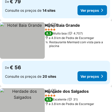
€ 79
De
Consulte os preços de
14 sites
Ver preços
Hotel Baia Grande
Partilhar
Adicionar aos favoritos
Ver pre
4 Estrelas
8,3
Muito boa
4.707
a 4.9 km de Pedra de Escorregar
Restaurante Mermaid com vista para a
piscina
€ 56
De
Consulte os preços de
20 sites
Ver preços
Herdade dos Salgados
Partilhar
Adicionar aos favoritos
Ver
4 Estrelas
9,5
Excelente
31
a 3.8 km de Pedra de Escorregar