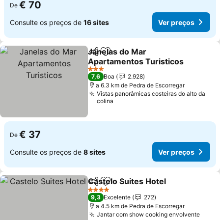
€ 70
De
Consulte os preços de
16 sites
Ver preços
Janelas do Mar
Partilhar
Adicionar aos favoritos
Apartamentos Turisticos
Ver preços
3 Estrelas
7,6
Boa
2.928
a 6.3 km de Pedra de Escorregar
Vistas panorâmicas costeiras do alto da
colina
€ 37
De
Consulte os preços de
8 sites
Ver preços
Castelo Suites Hotel
Partilhar
Adicionar aos favoritos
Ver p
4 Estrelas
9,3
Excelente
272
a 4.5 km de Pedra de Escorregar
Jantar com show cooking envolvente
Ver p