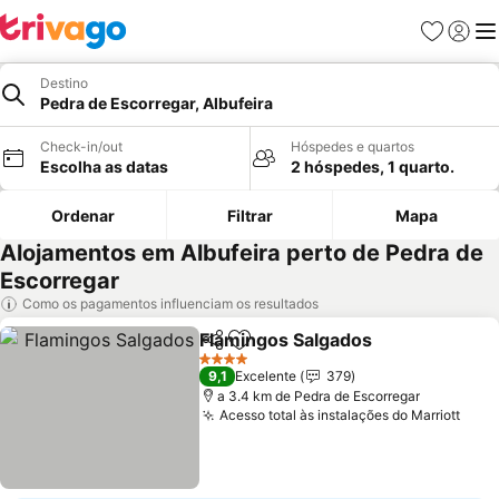
Favoritos
Iniciar
Me
Destino
Pedra de Escorregar, Albufeira
Check-in/out
Hóspedes e quartos
Escolha as datas
2 hóspedes, 1 quarto.
Ordenar
Filtrar
Mapa
Alojamentos em Albufeira perto de Pedra de
Escorregar
Como os pagamentos influenciam os resultados
Flamingos Salgados
Partilhar
Adicionar aos favoritos
Ver pr
4 Estrelas
9,1
Excelente
379
a 3.4 km de Pedra de Escorregar
Acesso total às instalações do Marriott
Ver 