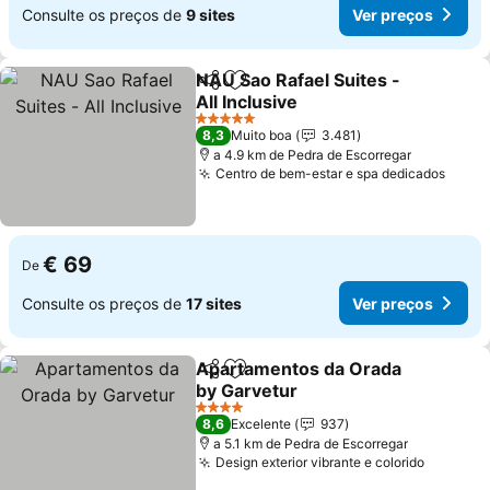
Consulte os preços de
9 sites
Ver preços
NAU Sao Rafael Suites -
Partilhar
Adicionar aos favoritos
All Inclusive
Ver preços
5 Estrelas
8,3
Muito boa
3.481
a 4.9 km de Pedra de Escorregar
Centro de bem-estar e spa dedicados
Ver p
€ 69
De
Consulte os preços de
17 sites
Ver preços
Apartamentos da Orada
Partilhar
Adicionar aos favoritos
by Garvetur
Ver preços
4 Estrelas
8,6
Excelente
937
a 5.1 km de Pedra de Escorregar
Design exterior vibrante e colorido
Ver pre