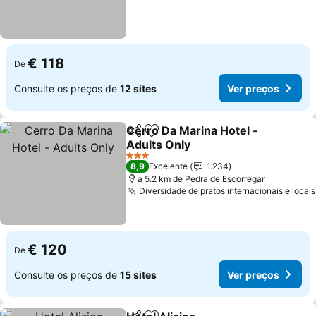
€ 118
De
Consulte os preços de
12 sites
Ver preços
Cerro Da Marina Hotel -
Partilhar
Adicionar aos favoritos
Adults Only
Ver preços
3 Estrelas
8,9
Excelente
1.234
a 5.2 km de Pedra de Escorregar
Diversidade de pratos internacionais e locais
€ 120
De
Consulte os preços de
15 sites
Ver preços