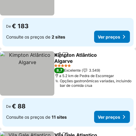
€ 183
De
Consulte os preços de
2 sites
Ver preços
Kimpton Atlântico
Partilhar
Adicionar aos favoritos
Algarve
Ver preços
5 Estrelas
8,7
Excelente
3.549
a 5.2 km de Pedra de Escorregar
Opções gastronômicas variadas, incluindo
bar de comida crua
€ 88
De
Consulte os preços de
11 sites
Ver preços
Vila Gale Atlantico