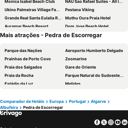
Monica Isabel Beach Club
NAU Sao Rafael Suites - All Inclusive
Ukino Palmeiras Village Family Resort - All Inclusive
Pestana Viking
Grande Real Santa Eulalia Resort & Hotel Spa
Muthu Oura Praia Hotel
Auramar Beach Resort
Dom Jose Beach Hotel
Mais atrações - Pedra de Escorregar
Wine&Books by the Sea Algarve
Hotel Quarteirasol
Hotel Atismar
Hotel da Gale
Parque das Nações
Aeroporto Humberto Delgado
Pestana Vila Sol Golf - Vilamoura
Albufeira Sol Hotel & Spa
Prainhas de Porto Covo
Zoomarine
AP Adriana Beach Resort
Agua Hotels Riverside
Praia dos Salgados
Gare do Oriente
Colina dos Mouros
Holiday Inn Algarve Albufeira by IHG
Praia da Rocha
Parque Natural do Sudoeste Alentejano e Costa Vicentina
Pestana Palm Gardens
Marriott Residences Salgados Resort, Algarve
Estádio da Luz
Melides
Santa Eulalia Hotel & Spa
Acqua Maris Balaia
Portinho da Arrábida
Mina de São Domingos
Crowne Plaza Vilamoura - Algarve By Ihg
The Patio Suite Hotel
Barragem do Alqueva
Praia da Comporta
AP Victoria Sports & Beach
Vila Gale Nautico
Comparador de Hotéis
Europa
Portugal
Algarve
Albufeira
Pedra de Escorregar
MEO Arena
Badoca Safari Park
Smy Santa Eulalia Algarve
Vila Gale Ampalius
Parque das Nações
Jardim Zoológico de Lisboa
Regency Salgados Hotel & Spa
The Westin Salgados Beach Resort
Facebook
Twitter
Insta
Yo
Praia de Monte Gordo
Pavilhão Atlântico
Vilamoura Garden Hotel
Zodiaco