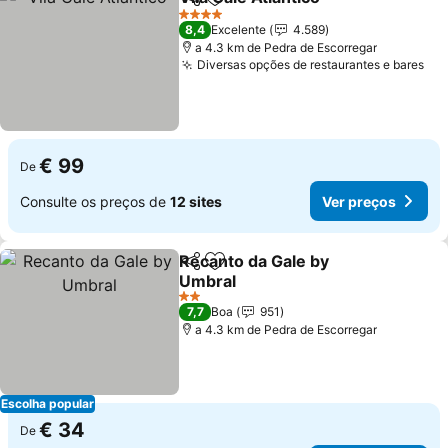
Partilhar
Adicionar aos favoritos
Ver pre
4 Estrelas
8,4
Excelente
4.589
a 4.3 km de Pedra de Escorregar
Diversas opções de restaurantes e bares
Ver
€ 99
De
Consulte os preços de
12 sites
Ver preços
Recanto da Gale by
Partilhar
Adicionar aos favoritos
Umbral
Ver preços
2 Estrelas
7,7
Boa
951
a 4.3 km de Pedra de Escorregar
Escolha popular
€ 34
De