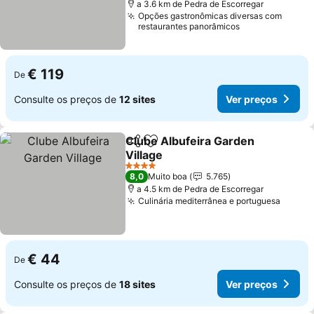
a 3.6 km de Pedra de Escorregar
Opções gastronômicas diversas com
restaurantes panorâmicos
€ 119
De
Consulte os preços de
12 sites
Ver preços
Clube Albufeira Garden
Partilhar
Adicionar aos favoritos
Village
Ver preços
4 Estrelas
8,0
Muito boa
5.765
a 4.5 km de Pedra de Escorregar
Culinária mediterrânea e portuguesa
Ver p
€ 44
De
Consulte os preços de
18 sites
Ver preços