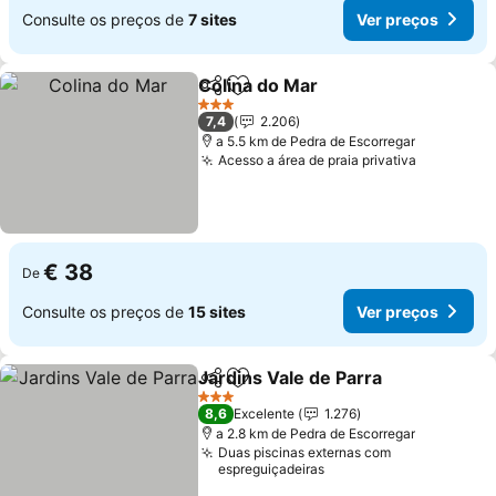
Consulte os preços de
7 sites
Ver preços
Colina do Mar
Partilhar
Adicionar aos favoritos
Ver preços
3 Estrelas
7,4
2.206
a 5.5 km de Pedra de Escorregar
Acesso a área de praia privativa
Ver preç
€ 38
De
Consulte os preços de
15 sites
Ver preços
Jardins Vale de Parra
Partilhar
Adicionar aos favoritos
Ver 
3 Estrelas
8,6
Excelente
1.276
a 2.8 km de Pedra de Escorregar
Duas piscinas externas com
espreguiçadeiras