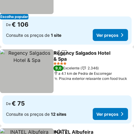
Escolha popular
€ 106
De
Consulte os preços de
1 site
Ver preços
Regency Salgados Hotel
Partilhar
Adicionar aos favoritos
& Spa
Ver preços
4 Estrelas
9,0
Excelente
2.346
a 4.1 km de Pedra de Escorregar
Piscina exterior relaxante com food truck
Ve
€ 75
De
Consulte os preços de
12 sites
Ver preços
INATEL Albufeira