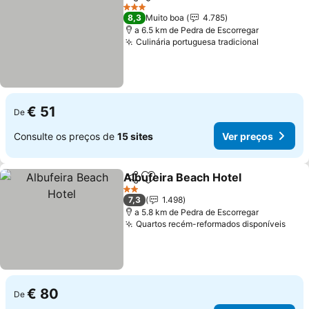
Partilhar
Adicionar aos favoritos
Ver preç
3 Estrelas
8,3
Muito boa
4.785
a 6.5 km de Pedra de Escorregar
Culinária portuguesa tradicional
Ver preço
€ 51
De
Consulte os preços de
15 sites
Ver preços
Albufeira Beach Hotel
Partilhar
Adicionar aos favoritos
Ver 
2 Estrelas
7,3
1.498
a 5.8 km de Pedra de Escorregar
Quartos recém-reformados disponíveis
Ver 
€ 80
De