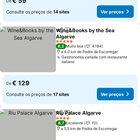
€ 59
De
Consulte os preços de
14 sites
Ver preços
Wine&Books by the Sea
Partilhar
Adicionar aos favoritos
Algarve
Ver preços
5 Estrelas
8,2
Muito boa
4.184
a 4.0 km de Pedra de Escorregar
Gastronomia variada com restaurante
italiano
€ 129
De
Consulte os preços de
17 sites
Ver preços
Riu Palace Algarve
Partilhar
Adicionar aos favoritos
Ver pre
4 Estrelas
8,7
Excelente
70
a 5.5 km de Pedra de Escorregar