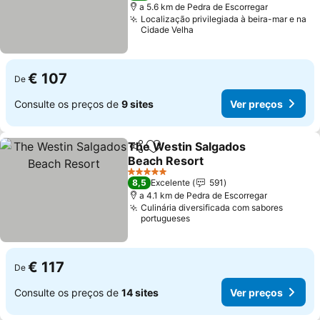
a 5.6 km de Pedra de Escorregar
Localização privilegiada à beira-mar e na
Cidade Velha
€ 107
De
Consulte os preços de
9 sites
Ver preços
The Westin Salgados
Partilhar
Adicionar aos favoritos
Beach Resort
Ver preços
5 Estrelas
8,5
Excelente
591
a 4.1 km de Pedra de Escorregar
Culinária diversificada com sabores
portugueses
€ 117
De
Consulte os preços de
14 sites
Ver preços