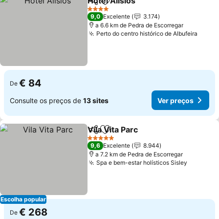
Hotel Alisios
Partilhar
Adicionar aos favoritos
Ver preços
4 Estrelas
9,0
Excelente
3.174
a 6.6 km de Pedra de Escorregar
Perto do centro histórico de Albufeira
Ver p
€ 84
De
Consulte os preços de
13 sites
Ver preços
Vila Vita Parc
Partilhar
Adicionar aos favoritos
Ver preços
5 Estrelas
9,6
Excelente
8.944
a 7.2 km de Pedra de Escorregar
Spa e bem-estar holísticos Sisley
Ver preç
Escolha popular
€ 268
De