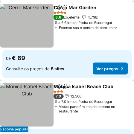
Cerro Mar Garden
Partilhar
Adicionar aos favoritos
Ver pre
4 Estrelas
8,6
Excelente
4.798
a 5.6 km de Pedra de Escorregar
Extenso spa e centro de bem-estar
Ver pre
€ 69
De
Consulte os preços de
5 sites
Ver preços
Monica Isabel Beach Club
Partilhar
Adicionar aos favoritos
3 Estrelas
7,0
12.566
a 7.0 km de Pedra de Escorregar
Vistas panorâmicas do oceano no
restaurante
Escolha popular