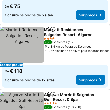
€ 75
De
Consulte os preços de
5 sites
Ver preços
Marriott Residences
Partilhar
Adicionar aos favoritos
Salgados Resort, Algarve
Ver preços
4 Estrelas
8,8
Excelente
730
a 3.4 km de Pedra de Escorregar
Dez piscinas ao ar livre para todas as idades
Escolha popular
€ 118
De
Consulte os preços de
12 sites
Ver preços
Algarve Marriott Salgados
Partilhar
Adicionar aos favoritos
Golf Resort & Spa
Ver preços
5 Estrelas
8,8
Excelente
3.250