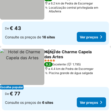
a 6.2 km de Pedra de Escorregar
Localização central privilegiada em
Albufeira
€ 43
De
Consulte os preços de
16 sites
Ver preços
Hotel de Charme Capela
Partilhar
Adicionar aos favoritos
das Artes
Ver preços
4 Estrelas
9,2
Excelente
1.795
a 4.4 km de Pedra de Escorregar
Piscina grande de água salgada
Ver preço
Escolha popular
€ 77
De
Consulte os preços de
6 sites
Ver preços