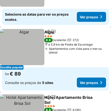
Selecione as datas para ver os preços
Ver preços
exatos.
Algar
Partilhar
Adicionar aos favoritos
Ver preços
3 Estrelas
8,8
Excelente
272
a 5.9 km de Pedra de Escorregar
Apartamentos com vista para o mar ou
lateral
Escolha popular
€ 89
De
Consulte os preços de
5 sites
Ver preços
Hotel Apartamento Brisa
Partilhar
Adicionar aos favoritos
Sol
Ver preços
4 Estrelas
8,8
Excelente
6.190