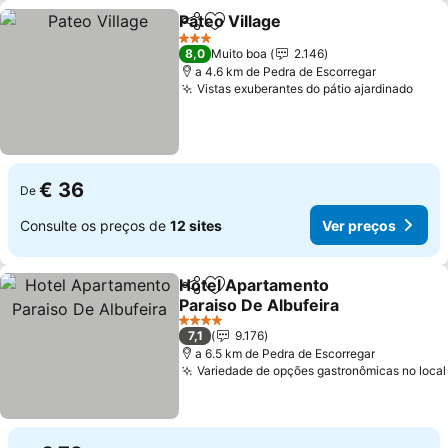
Pateo Village
Partilhar
Adicionar aos favoritos
Ver preços
3 Estrelas
8,0
Muito boa
2.146
a 4.6 km de Pedra de Escorregar
Vistas exuberantes do pátio ajardinado
Ver 
€ 36
De
Consulte os preços de
12 sites
Ver preços
Hotel Apartamento
Partilhar
Adicionar aos favoritos
Paraiso De Albufeira
Ver preços
4 Estrelas
7,1
9.176
a 6.5 km de Pedra de Escorregar
Variedade de opções gastronômicas no local