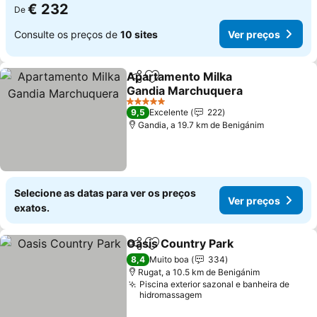
€ 232
De
Consulte os preços de
10 sites
Ver preços
Apartamento Milka
Partilhar
Adicionar aos favoritos
Gandia Marchuquera
5 Estrelas
9,5
Excelente
222
Gandia, a 19.7 km de Benigánim
Selecione as datas para ver os preços
Ver preços
exatos.
Oasis Country Park
Partilhar
Adicionar aos favoritos
8,4
Muito boa
334
Rugat, a 10.5 km de Benigánim
Piscina exterior sazonal e banheira de
hidromassagem