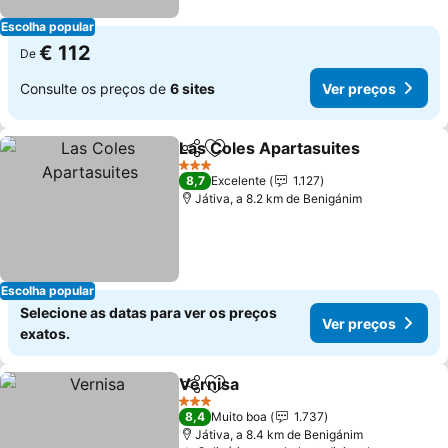
Escolha popular
€ 112
De
Consulte os preços de
6 sites
Ver preços
Las Coles Apartasuites
Partilhar
Adicionar aos favoritos
3 Estrelas
8,7
Excelente
1.127
Játiva, a 8.2 km de Benigánim
Escolha popular
Selecione as datas para ver os preços
Ver preços
exatos.
Vernisa
Partilhar
Adicionar aos favoritos
3 Estrelas
8,4
Muito boa
1.737
Játiva, a 8.4 km de Benigánim