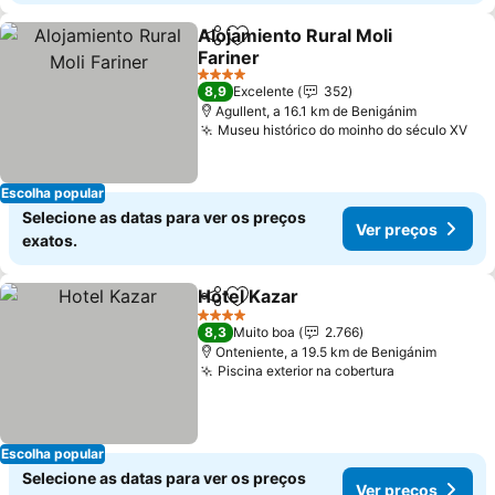
Alojamiento Rural Moli
Partilhar
Adicionar aos favoritos
Fariner
4 Estrelas
8,9
Excelente
352
Agullent, a 16.1 km de Benigánim
Museu histórico do moinho do século XV
Escolha popular
Selecione as datas para ver os preços
Ver preços
exatos.
Hotel Kazar
Partilhar
Adicionar aos favoritos
4 Estrelas
8,3
Muito boa
2.766
Onteniente, a 19.5 km de Benigánim
Piscina exterior na cobertura
Escolha popular
Selecione as datas para ver os preços
Ver preços