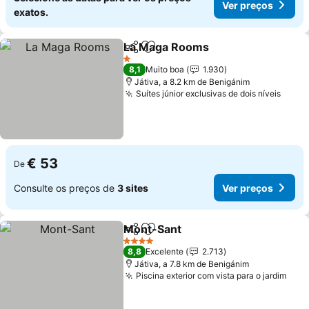
Ver preços
exatos.
La Maga Rooms
Partilhar
Adicionar aos favoritos
1 Estrelas
8,1
Muito boa
1.930
Játiva, a 8.2 km de Benigánim
Suítes júnior exclusivas de dois níveis
€ 53
De
Consulte os preços de
3 sites
Ver preços
Mont-Sant
Partilhar
Adicionar aos favoritos
4 Estrelas
8,8
Excelente
2.713
Játiva, a 7.8 km de Benigánim
Piscina exterior com vista para o jardim