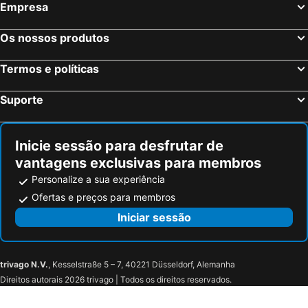
Empresa
Sevilha, Andaluzia Hotéis
Barcelona, Catalunha Hotéis
Vigo, Galiza Hotéis
Sangenjo, Galiza Hotéis
Os nossos produtos
Isla Cristina, Andaluzia Hotéis
Isla Canela, Andaluzia Hotéis
Termos e políticas
Suporte
Inicie sessão para desfrutar de
vantagens exclusivas para membros
Personalize a sua experiência
Ofertas e preços para membros
Iniciar sessão
trivago N.V.
, Kesselstraße 5 – 7, 40221 Düsseldorf, Alemanha
Direitos autorais 2026 trivago | Todos os direitos reservados.