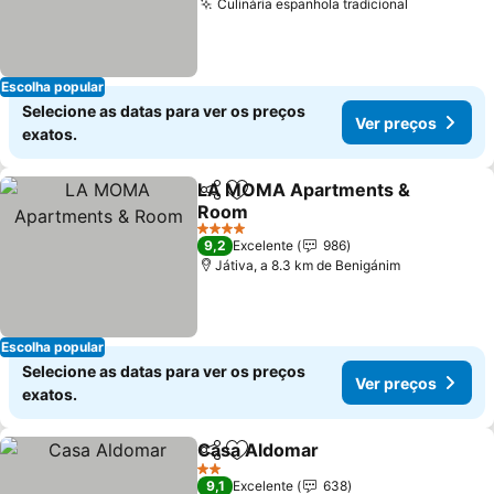
Culinária espanhola tradicional
Escolha popular
Selecione as datas para ver os preços
Ver preços
exatos.
LA MOMA Apartments &
Partilhar
Adicionar aos favoritos
Room
4 Estrelas
9,2
Excelente
986
Játiva, a 8.3 km de Benigánim
Escolha popular
Selecione as datas para ver os preços
Ver preços
exatos.
Casa Aldomar
Partilhar
Adicionar aos favoritos
2 Estrelas
9,1
Excelente
638