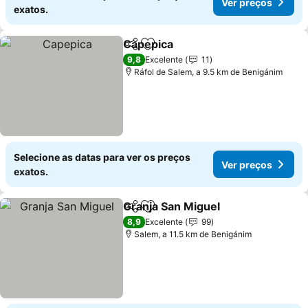
Ver preços
exatos.
Capepica
Partilhar
Adicionar aos favoritos
9,8
Excelente
11
Ráfol de Salem, a 9.5 km de Benigánim
Selecione as datas para ver os preços
Ver preços
exatos.
Granja San Miguel
Partilhar
Adicionar aos favoritos
8,9
Excelente
99
Salem, a 11.5 km de Benigánim