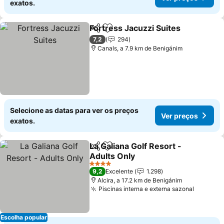
exatos.
Fortress Jacuzzi Suites
Partilhar
Adicionar aos favoritos
7,2
294
Canals, a 7.9 km de Benigánim
Selecione as datas para ver os preços
Ver preços
exatos.
La Galiana Golf Resort -
Partilhar
Adicionar aos favoritos
Adults Only
4 Estrelas
9,2
Excelente
1.298
Alcira, a 17.2 km de Benigánim
Piscinas interna e externa sazonal
Escolha popular