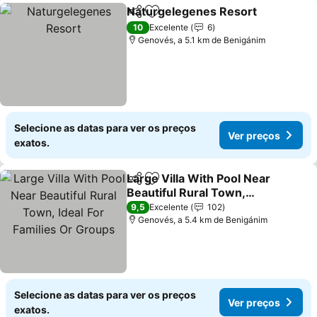
Naturgelegenes Resort
Partilhar
Adicionar aos favoritos
10
Excelente
6
Genovés, a 5.1 km de Benigánim
Selecione as datas para ver os preços
Ver preços
exatos.
Large Villa With Pool Near
Partilhar
Adicionar aos favoritos
Beautiful Rural Town,
Ideal For Families Or
9,5
Excelente
102
Groups
Genovés, a 5.4 km de Benigánim
Selecione as datas para ver os preços
Ver preços
exatos.