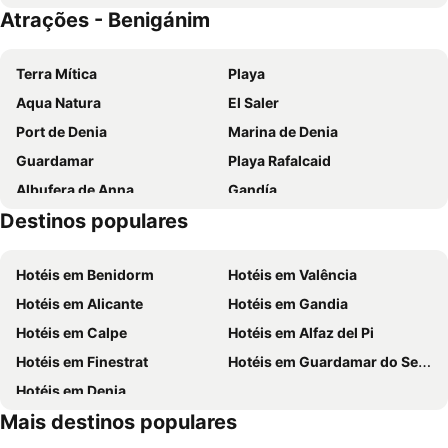
Atrações - Benigánim
Terra Mítica
Playa
Aqua Natura
El Saler
Port de Denia
Marina de Denia
Guardamar
Playa Rafalcaid
Albufera de Anna
Gandía
Destinos populares
Cap Blanc
Terra Natura
Gandía Surf
Centro Histórico
Hotéis em Benidorm
Hotéis em Valência
Les Deveses
Estación Naútica Marina Alta
Hotéis em Alicante
Hotéis em Gandia
Daimús
Plaça de l'Ajuntament
Hotéis em Calpe
Hotéis em Alfaz del Pi
Beniopa
Raval
Hotéis em Finestrat
Hotéis em Guardamar do Segura
Benigánim
Castillo de Xátiva
Hotéis em Denia
Játiva
El Palau dels Milà i Arago
Mais destinos populares
Albaida
La Valldigna