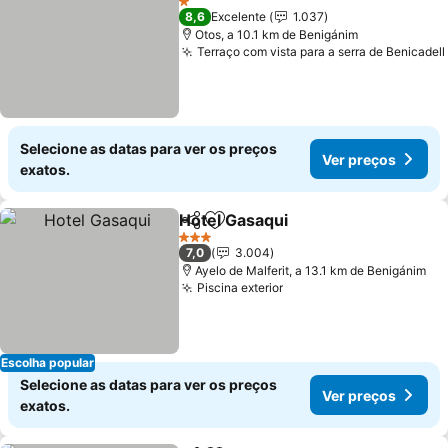
1 Estrelas
8,6
Excelente
1.037
Otos, a 10.1 km de Benigánim
Terraço com vista para a serra de Benicadell
Selecione as datas para ver os preços
Ver preços
exatos.
Hotel Gasaqui
Partilhar
Adicionar aos favoritos
3 Estrelas
7,0
3.004
Ayelo de Malferit, a 13.1 km de Benigánim
Piscina exterior
Escolha popular
Selecione as datas para ver os preços
Ver preços
exatos.