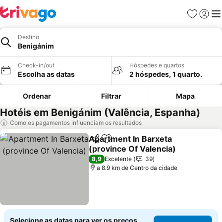
Favoritos
Iniciar
Me
Destino
Benigánim
Check-in/out
Hóspedes e quartos
Escolha as datas
2 hóspedes, 1 quarto.
Ordenar
Filtrar
Mapa
Hotéis em Benigánim (Valência, Espanha)
Como os pagamentos influenciam os resultados
Apartment In Barxeta
Partilhar
Adicionar aos favoritos
(province Of Valencia)
8,9
Excelente
39
a 8.9 km de Centro da cidade
Selecione as datas para ver os preços