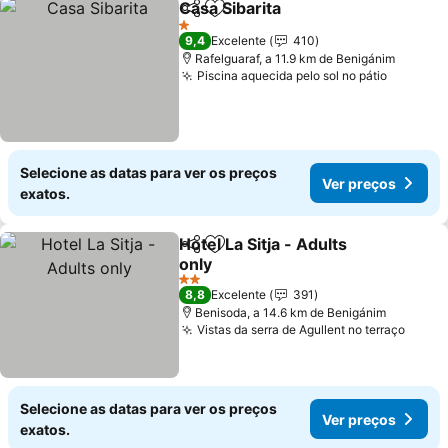
Casa Sibarita
Partilhar
Adicionar aos favoritos
1 Estrelas
9,4
Excelente
410
Rafelguaraf, a 11.9 km de Benigánim
Piscina aquecida pelo sol no pátio
Selecione as datas para ver os preços
Ver preços
exatos.
Hotel La Sitja - Adults
Partilhar
Adicionar aos favoritos
only
2 Estrelas
8,8
Excelente
391
Benisoda, a 14.6 km de Benigánim
Vistas da serra de Agullent no terraço
Selecione as datas para ver os preços
Ver preços
exatos.