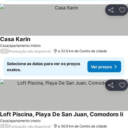
Partilhar
Ad
Casa Karin
Casa/apartamento inteiro
/
a 32.9 km de Centro da cidade
Pontuação não disponível
Selecione as datas para ver os preços
Ver preços
exatos.
Partilhar
Ad
Loft Piscina, Playa De San Juan, Comodoro Ii
Casa/apartamento inteiro
/
a 36.9 km de Centro da cidade
Pontuação não disponível