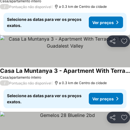
Casa/apartamento inteiro
/
a 0.3 km de Centro da cidade
Pontuação não disponível
Selecione as datas para ver os preços
Ver preços
exatos.
Partilhar
Ad
Casa La Muntanya 3 - Apartment With Terrace In The Guadalest Valley
Casa/apartamento inteiro
/
a 0.3 km de Centro da cidade
Pontuação não disponível
Selecione as datas para ver os preços
Ver preços
exatos.
Partilhar
Ad