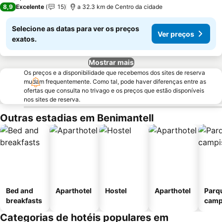
8,9
Excelente
15
a 32.3 km de Centro da cidade
Selecione as datas para ver os preços
Ver preços
exatos.
Mostrar mais
Os preços e a disponibilidade que recebemos dos sites de reserva
mudam frequentemente. Como tal, pode haver diferenças entre as
ofertas que consulta no trivago e os preços que estão disponíveis
nos sites de reserva.
Outras estadias em Benimantell
Bed and
Aparthotel
Hostel
Aparthotel
Parq
breakfasts
camp
Categorias de hotéis populares em