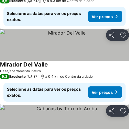
9,6
Excelente
612
a 4.3 km de Centro da cidade
Selecione as datas para ver os preços
Ver preços
exatos.
Partilhar
Ad
Mirador Del Valle
Casa/apartamento inteiro
9,2
Excelente
87
a 0.4 km de Centro da cidade
Selecione as datas para ver os preços
Ver preços
exatos.
Partilhar
Ad