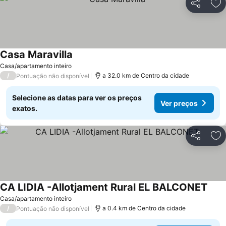
Partilhar
Ad
Casa Maravilla
Casa/apartamento inteiro
/
a 32.0 km de Centro da cidade
Pontuação não disponível
Selecione as datas para ver os preços
Ver preços
exatos.
Partilhar
Ad
CA LIDIA -Allotjament Rural EL BALCONET
Casa/apartamento inteiro
/
a 0.4 km de Centro da cidade
Pontuação não disponível