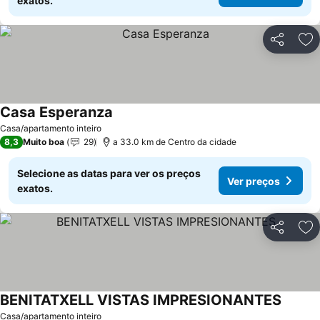
exatos.
Partilhar
Ad
Casa Esperanza
Casa/apartamento inteiro
8,3
Muito boa
29
a 33.0 km de Centro da cidade
Selecione as datas para ver os preços
Ver preços
exatos.
Partilhar
Ad
BENITATXELL VISTAS IMPRESIONANTES
Casa/apartamento inteiro