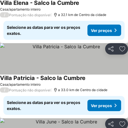
Villa Elena - Salco la Cumbre
Casa/apartamento inteiro
/
a 32.1 km de Centro da cidade
Pontuação não disponível
Selecione as datas para ver os preços
Ver preços
exatos.
Partilhar
Ad
Villa Patricia - Salco la Cumbre
Casa/apartamento inteiro
/
a 33.0 km de Centro da cidade
Pontuação não disponível
Selecione as datas para ver os preços
Ver preços
exatos.
Partilhar
Ad