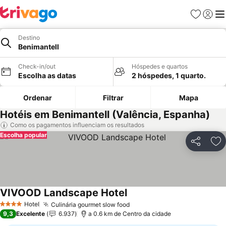
Favoritos
Iniciar
Me
Destino
Benimantell
Check-in/out
Hóspedes e quartos
Escolha as datas
2 hóspedes, 1 quarto.
Ordenar
Filtrar
Mapa
Hotéis em Benimantell (Valência, Espanha)
Como os pagamentos influenciam os resultados
Escolha popular
Partilhar
Ad
VIVOOD Landscape Hotel
Hotel
Culinária gourmet slow food
4 Estrelas
9,3
Excelente
6.937
a 0.6 km de Centro da cidade