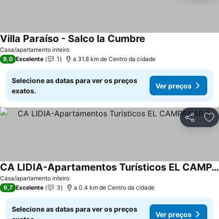
Villa Paraíso - Salco la Cumbre
Casa/apartamento inteiro
9,0
Excelente
1
a 31.8 km de Centro da cidade
Selecione as datas para ver os preços
Ver preços
exatos.
Partilhar
Ad
CA LIDIA-Apartamentos Turísticos EL CAMPANAR 1
Casa/apartamento inteiro
9,7
Excelente
3
a 0.4 km de Centro da cidade
Selecione as datas para ver os preços
Ver preços