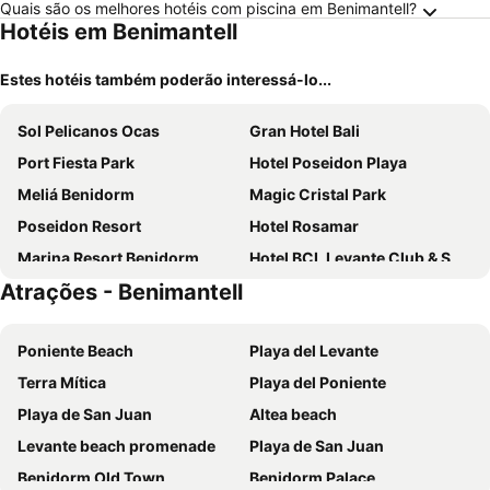
Quais são os melhores hotéis com piscina em Benimantell?
Hotéis em Benimantell
Estes hotéis também poderão interessá-lo...
Sol Pelicanos Ocas
Gran Hotel Bali
Port Fiesta Park
Hotel Poseidon Playa
Meliá Benidorm
Magic Cristal Park
Poseidon Resort
Hotel Rosamar
Marina Resort Benidorm
Hotel BCL Levante Club & Spa 4 Sup - Only Adults Recomended
Atrações - Benimantell
Hotel Benidorm East by Pierre & Vacances
Mont-Park
Hotel & SPA Dynastic
Port Benidorm Hotel & Spa
Poniente Beach
Playa del Levante
Medplaya Hotel Regente
Medplaya Hotel Rio Park
Terra Mítica
Playa del Poniente
Hotel Madeira Centro
Medplaya Hotel Flamingo Oasis
Playa de San Juan
Altea beach
Port Vista Oro
Prince Park
Levante beach promenade
Playa de San Juan
La Estación
Hotel Bristol 4 Sup
Benidorm Old Town
Benidorm Palace
Hotel Brasil
B&B HOTEL Benidorm Finestrat