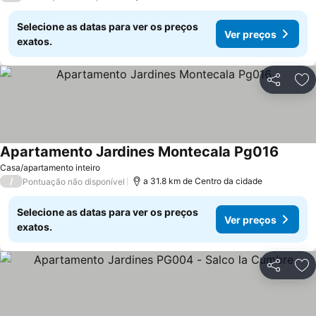
Selecione as datas para ver os preços
Ver preços
exatos.
Partilhar
Ad
Apartamento Jardines Montecala Pg016
Casa/apartamento inteiro
/
a 31.8 km de Centro da cidade
Pontuação não disponível
Selecione as datas para ver os preços
Ver preços
exatos.
Partilhar
Ad