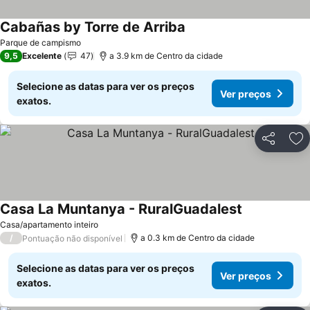
Cabañas by Torre de Arriba
Parque de campismo
9,5
Excelente
47
a 3.9 km de Centro da cidade
Selecione as datas para ver os preços
Ver preços
exatos.
Partilhar
Ad
Casa La Muntanya - RuralGuadalest
Casa/apartamento inteiro
/
a 0.3 km de Centro da cidade
Pontuação não disponível
Selecione as datas para ver os preços
Ver preços
exatos.