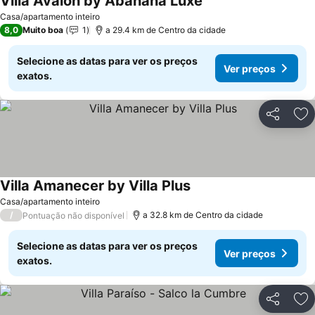
Villa Avalon by Abahana Luxe
Casa/apartamento inteiro
8,0
Muito boa
1
a 29.4 km de Centro da cidade
Selecione as datas para ver os preços
Ver preços
exatos.
Partilhar
Ad
Villa Amanecer by Villa Plus
Casa/apartamento inteiro
/
a 32.8 km de Centro da cidade
Pontuação não disponível
Selecione as datas para ver os preços
Ver preços
exatos.
Partilhar
Ad