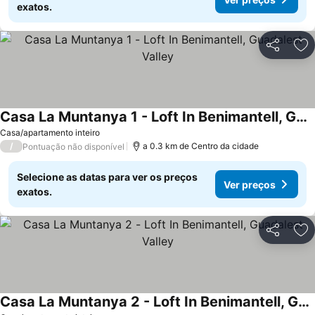
exatos.
Partilhar
Ad
Casa La Muntanya 1 - Loft In Benimantell, Guadalest Valley
Casa/apartamento inteiro
/
a 0.3 km de Centro da cidade
Pontuação não disponível
Selecione as datas para ver os preços
Ver preços
exatos.
Partilhar
Ad
Casa La Muntanya 2 - Loft In Benimantell, Guadalest Valley