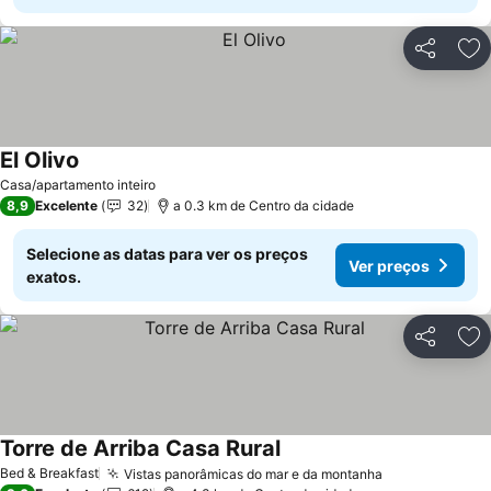
Partilhar
Ad
El Olivo
Casa/apartamento inteiro
8,9
Excelente
32
a 0.3 km de Centro da cidade
Selecione as datas para ver os preços
Ver preços
exatos.
Partilhar
Ad
Torre de Arriba Casa Rural
Bed & Breakfast
Vistas panorâmicas do mar e da montanha