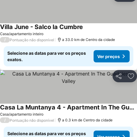
Villa June - Salco la Cumbre
Casa/apartamento inteiro
/
a 33.0 km de Centro da cidade
Pontuação não disponível
Selecione as datas para ver os preços
Ver preços
exatos.
Partilhar
Ad
Casa La Muntanya 4 - Apartment In The Guadalest Valley
Casa/apartamento inteiro
/
a 0.3 km de Centro da cidade
Pontuação não disponível
Selecione as datas para ver os preços
Ver preços