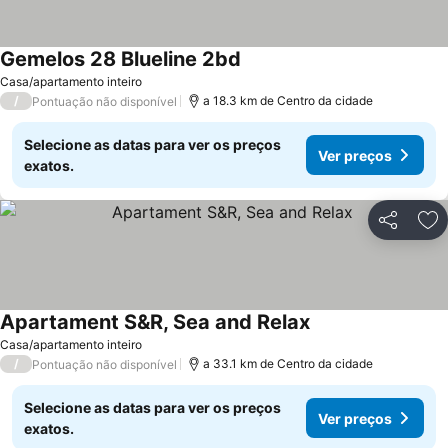
Gemelos 28 Blueline 2bd
Casa/apartamento inteiro
/
a 18.3 km de Centro da cidade
Pontuação não disponível
Selecione as datas para ver os preços
Ver preços
exatos.
Partilhar
Ad
Apartament S&R, Sea and Relax
Casa/apartamento inteiro
/
a 33.1 km de Centro da cidade
Pontuação não disponível
Selecione as datas para ver os preços
Ver preços
exatos.