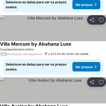
Selecione as datas para ver os preços
Ver preços
exatos.
Partilhar
Ad
Villa Mercure by Abahana Luxe
Casa/apartamento inteiro
/
a 32.5 km de Centro da cidade
Pontuação não disponível
Selecione as datas para ver os preços
Ver preços
exatos.
Partilhar
Ad