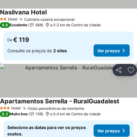
Nasilvana Hotel
Hotel
Culinária caseira excepcional
2 Estrelas
9,6
Excelente
668
a 0.3 km de Centro da cidade
€ 119
De
Consulte os preços de
2 sites
Ver preços
Partilhar
Ad
Apartamentos Serrella - RuralGuadalest
Hotel
Vistas panorâmicas da montanha
3 Estrelas
8,3
Muito boa
158
a 0.4 km de Centro da cidade
Selecione as datas para ver os preços
Ver preços
exatos.