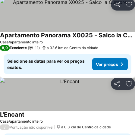
Partilhar
Ad
Apartamento Panorama X0025 - Salco la Cumbre
Casa/apartamento inteiro
8,9
Excelente
11
a 32.6 km de Centro da cidade
Selecione as datas para ver os preços
Ver preços
exatos.
Partilhar
Ad
L'Encant
Casa/apartamento inteiro
/
a 0.3 km de Centro da cidade
Pontuação não disponível