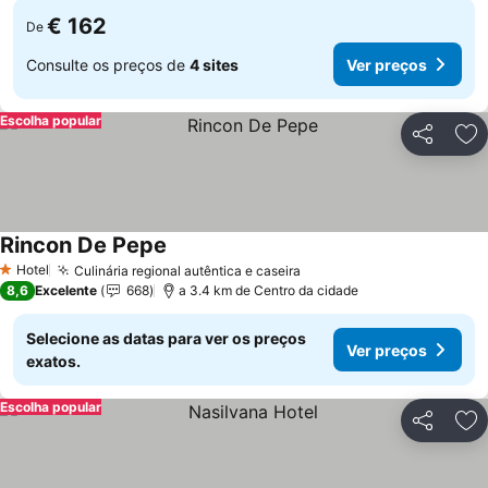
€ 162
De
Consulte os preços de
4 sites
Ver preços
Escolha popular
Partilhar
Ad
Rincon De Pepe
Hotel
Culinária regional autêntica e caseira
1 Estrelas
8,6
Excelente
668
a 3.4 km de Centro da cidade
Selecione as datas para ver os preços
Ver preços
exatos.
Escolha popular
Partilhar
Ad