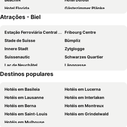
Hotel Florida
Gästezimmer Plänke
Atrações - Biel
Metropol
Drei Rosen
SEELANDHOTEL Weisses Kreuz
Klosterhotel St. Petersinsel
Estação Ferroviária Central de Berna
Fribourg Centre
Hotel Velodrome
Buffet De La Gare Courtelary
Stade de Suisse
Bümpliz
Hotel Ochsen Rapperswil
Hotel Jean-Jacques Rousseau
Innere Stadt
Zytglogge
Hôtel Oasis
Hôtel de la Croix-Blanche
Suissenautic
Schwarzes Quartier
N's Hotel - Self-Check-in Hotel
Hôtel La Fontaine
Lac de Neuchâtel
Länggasse
Auberge de la Couronne
Destinos populares
Monbijou
Catedral de Berna
Zentrum Paul Klee
Gurtenfestival
Hotéis em Basileia
Hotéis em Lucerna
Tilleul de Morat
Le vieux Bienne
Hotéis em Lausanne
Hotéis em Interlaken
Lac de Bienne
Sankt Petersinsel
Hotéis em Berna
Hotéis em Montreux
Flughafen Grenchen
Papiliorama
Hotéis em Saint-Louis
Hotéis em Grindelwald
Zoo Rothaus
Prehistoric pile dwellings around the Alps
Hotéis em Mulhouse
Westside
Bethlehem