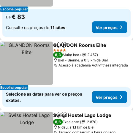
Escolha popular
€ 83
De
Consulte os preços de
11 sites
Ver preços
GLANDON Rooms Elite
Partilhar
Adicionar aos favoritos
4 Estrelas
8,3
Muito boa
2.457
Biel - Bienne, a 0.3 km de Biel
Acesso à academia Activfitness integrada
Escolha popular
Selecione as datas para ver os preços
Ver preços
exatos.
Swiss Hostel Lago Lodge
Partilhar
Adicionar aos favoritos
8,6
Excelente
2.870
Nidau, a 1.1 km de Biel
Terraço com jardim à beira do lago