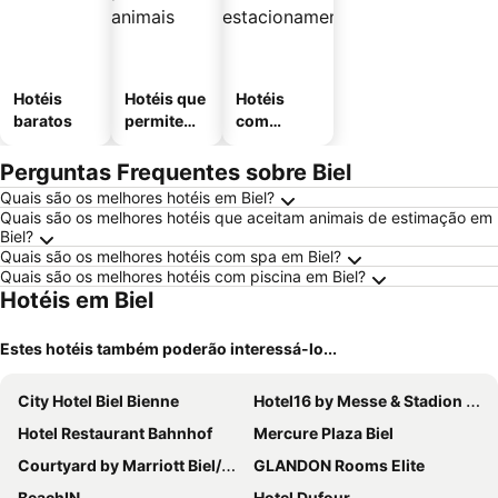
Hotéis
Hotéis que
Hotéis
baratos
permitem
com
animais
estaciona
mento
Perguntas Frequentes sobre Biel
Quais são os melhores hotéis em Biel?
Quais são os melhores hotéis que aceitam animais de estimação em
Biel?
Quais são os melhores hotéis com spa em Biel?
Quais são os melhores hotéis com piscina em Biel?
Hotéis em Biel
Estes hotéis também poderão interessá-lo...
City Hotel Biel Bienne
Hotel16 by Messe & Stadion Suisse in Minuten & Late Check-in
Hotel Restaurant Bahnhof
Mercure Plaza Biel
Courtyard by Marriott Biel/Bienne
GLANDON Rooms Elite
BeachIN
Hotel Dufour