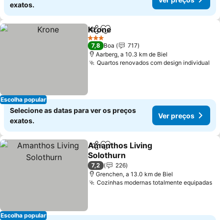
exatos.
Krone
Partilhar
Adicionar aos favoritos
3 Estrelas
7,8
Boa
717
Aarberg, a 10.3 km de Biel
Quartos renovados com design individual
Escolha popular
Selecione as datas para ver os preços
Ver preços
exatos.
Amanthos Living
Partilhar
Adicionar aos favoritos
Solothurn
7,2
226
Grenchen, a 13.0 km de Biel
Cozinhas modernas totalmente equipadas
Escolha popular