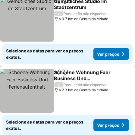
Gemütliches Studio im
Partilhar
Adicionar aos favoritos
Stadtzentrum
/
Pontuação não disponível
a 0.7 km de Centro da cidade
Selecione as datas para ver os preços
Ver preços
exatos.
Schoene Wohnung Fuer
Partilhar
Adicionar aos favoritos
Business Und
Ferienaufenthalt
/
Pontuação não disponível
a 2.3 km de Centro da cidade
Selecione as datas para ver os preços
Ver preços
exatos.