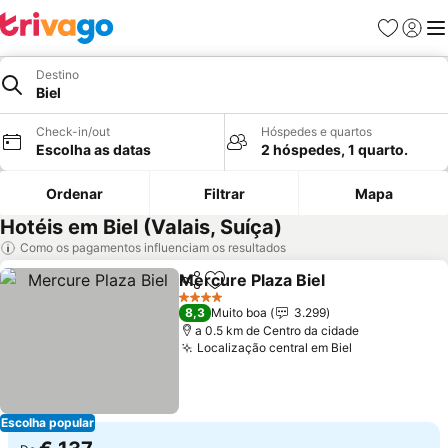
Favoritos
Iniciar
Me
Destino
Biel
Check-in/out
Hóspedes e quartos
Escolha as datas
2 hóspedes, 1 quarto.
Ordenar
Filtrar
Mapa
Hotéis em Biel (Valais, Suíça)
Como os pagamentos influenciam os resultados
Mercure Plaza Biel
Partilhar
Adicionar aos favoritos
4 Estrelas
8,3
Muito boa
3.299
a 0.5 km de Centro da cidade
Localização central em Biel
Escolha popular