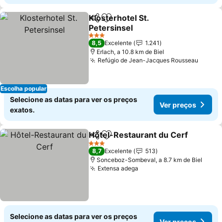
Klosterhotel St.
Partilhar
Adicionar aos favoritos
Petersinsel
3 Estrelas
8,5
Excelente
1.241
Erlach, a 10.8 km de Biel
Refúgio de Jean-Jacques Rousseau
Escolha popular
Selecione as datas para ver os preços
Ver preços
exatos.
Hôtel-Restaurant du Cerf
Partilhar
Adicionar aos favoritos
3 Estrelas
8,7
Excelente
513
Sonceboz-Sombeval, a 8.7 km de Biel
Extensa adega
Selecione as datas para ver os preços
Ver preços