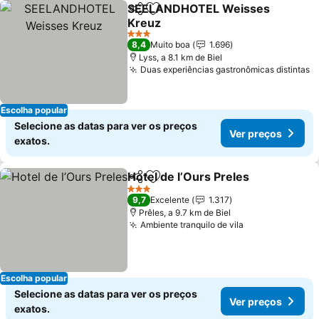
SEELANDHOTEL Weisses
Partilhar
Adicionar aos favoritos
Kreuz
3 Estrelas
8,4
Muito boa
1.696
Lyss, a 8.1 km de Biel
Duas experiências gastronômicas distintas
Escolha popular
Selecione as datas para ver os preços
Ver preços
exatos.
Hotel de l’Ours Preles
Partilhar
Adicionar aos favoritos
3 Estrelas
9,7
Excelente
1.317
Prêles, a 9.7 km de Biel
Ambiente tranquilo de vila
Escolha popular
Selecione as datas para ver os preços
Ver preços
exatos.