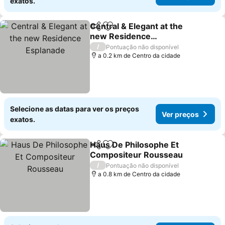
exatos.
Central & Elegant at the
Partilhar
Adicionar aos favoritos
new Residence
Esplanade
/
Pontuação não disponível
a 0.2 km de Centro da cidade
Selecione as datas para ver os preços
Ver preços
exatos.
Haus De Philosophe Et
Partilhar
Adicionar aos favoritos
Compositeur Rousseau
/
Pontuação não disponível
a 0.8 km de Centro da cidade