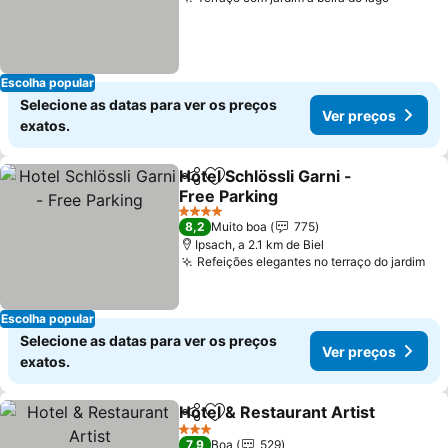
Escolha popular
Selecione as datas para ver os preços
Ver preços
exatos.
Hotel Schlössli Garni -
Partilhar
Adicionar aos favoritos
Free Parking
4 Estrelas
8,2
Muito boa
775
Ipsach, a 2.1 km de Biel
Refeições elegantes no terraço do jardim
Escolha popular
Selecione as datas para ver os preços
Ver preços
exatos.
Hotel & Restaurant Artist
Partilhar
Adicionar aos favoritos
3 Estrelas
7,9
Boa
529