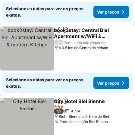
Selecione as datas para ver os preços
Ver preços
exatos.
book2stay: Central Biel
Partilhar
Adicionar aos favoritos
Apartment w/WiFi &
modern Kitchen
/
Pontuação não disponível
a 0.5 km de Centro da cidade
Selecione as datas para ver os preços
Ver preços
exatos.
City Hotel Biel Bienne
Partilhar
Adicionar aos favoritos
3 Estrelas
7,3
4.774
Biel - Bienne, a 0.8 km de Biel
Perto da estação Biel Bienne