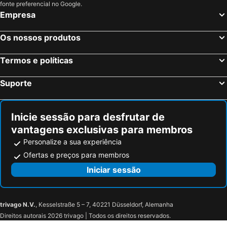
fonte preferencial no Google.
Zurique, Zurique Hotéis
Genébra, Genébra Hotéis
Empresa
Basileia, Basileia Hotéis
Lucerna, Lucerna Hotéis
Os nossos produtos
Cointrin, Genébra Hotéis
St. Moritz, Grisões Hotéis
Termos e políticas
Suporte
Inicie sessão para desfrutar de
vantagens exclusivas para membros
Personalize a sua experiência
Ofertas e preços para membros
Iniciar sessão
trivago N.V.
, Kesselstraße 5 – 7, 40221 Düsseldorf, Alemanha
Direitos autorais 2026 trivago | Todos os direitos reservados.