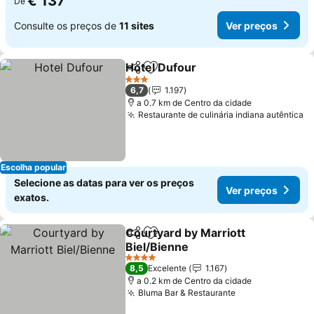
€ 137
De
Consulte os preços de
11 sites
Ver preços
Hotel Dufour
Partilhar
Adicionar aos favoritos
3 Estrelas
6,7
1.197
a 0.7 km de Centro da cidade
Restaurante de culinária indiana autêntica
Escolha popular
Selecione as datas para ver os preços
Ver preços
exatos.
Courtyard by Marriott
Partilhar
Adicionar aos favoritos
Biel/Bienne
4 Estrelas
8,5
Excelente
1.167
a 0.2 km de Centro da cidade
Bluma Bar & Restaurante