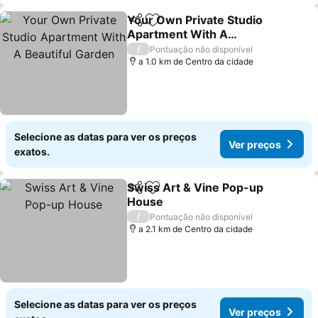
Your Own Private Studio
Partilhar
Adicionar aos favoritos
Apartment With A
Beautiful Garden
/
Pontuação não disponível
a 1.0 km de Centro da cidade
Selecione as datas para ver os preços
Ver preços
exatos.
Swiss Art & Vine Pop-up
Partilhar
Adicionar aos favoritos
House
/
Pontuação não disponível
a 2.1 km de Centro da cidade
Selecione as datas para ver os preços
Ver preços