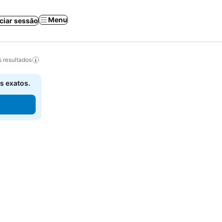
Menu
iciar sessão
 resultados
s exatos.