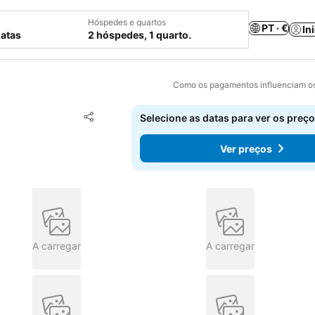
Hóspedes e quartos
PT · €
In
datas
2 hóspedes, 1 quarto.
Como os pagamentos influenciam os
Adicionar aos favoritos
Selecione as datas para ver os preço
Partilhar
Ver preços
A carregar
A carregar