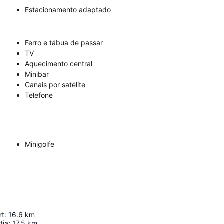
Estacionamento adaptado
Ferro e tábua de passar
TV
Aquecimento central
Minibar
Canais por satélite
Telefone
Minigolfe
rt
:
16.6
km
tja
:
17.5
km