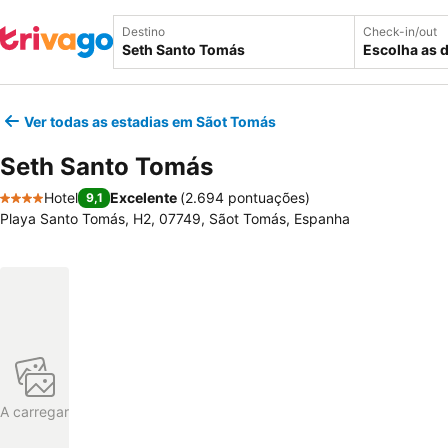
Destino
Check-in/out
Escolha as 
Ver todas as estadias em Sãot Tomás
Seth Santo Tomás
Hotel
Excelente
(
2.694 pontuações
)
9,1
4 Estrelas
Playa Santo Tomás, H2, 07749, Sãot Tomás, Espanha
A carregar