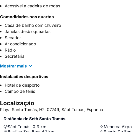
Acessível a cadeira de rodas
Comodidades nos quartos
Casa de banho com chuveiro
Janelas desbloqueadas
Secador
Ar condicionado
Rádio
Secretária
Mostrar mais
Instalações desportivas
Hotel de desporto
Campo de ténis
Localização
Playa Santo Tomás, H2, 07749, Sãot Tomás, Espanha
Distância de Seth Santo Tomás
Sãot Tomás
:
0.3
km
Menorca Airpo
Basilica Son Bou
:
4.1
km
Puerto De Sani