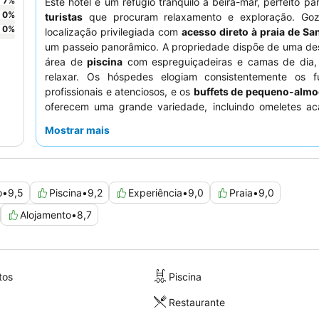
7
%
Este hotel é um refúgio tranquilo à beira-mar, perfeito p
0
%
turistas
que procuram relaxamento e exploração. Go
0
%
localização privilegiada com
acesso direto à praia de S
um passeio panorâmico. A propriedade dispõe de uma de
área de
piscina
com espreguiçadeiras e camas de dia, 
relaxar. Os hóspedes elogiam consistentemente os fu
profissionais e atenciosos, e os
buffets de pequeno-almoç
oferecem uma grande variedade, incluindo omeletes a
fazer e especialidades locais. Para a melhor experiência
Mostrar mais
um quarto com
vista para o mar
a partir de uma va
equipada.
o
•
9,5
Piscina
•
9,2
Experiência
•
9,0
Praia
•
9,0
Alojamento
•
8,7
tos
Piscina
Restaurante