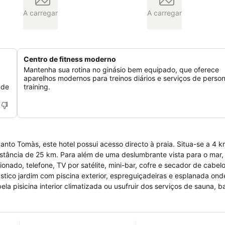
A carregar
A carregar
Centro de fitness moderno
Mantenha sua rotina no ginásio bem equipado, que oferece
aparelhos modernos para treinos diários e serviços de person
 de
training.
anto Tomàs, este hotel possui acesso directo à praia. Situa-se a 4 
istância de 25 km. Para além de uma deslumbrante vista para o mar,
nado, telefone, TV por satélite, mini-bar, cofre e secador de cabel
ástico jardim com piscina exterior, espreguiçadeiras e esplanada on
la pisicina interior climatizada ou usufruir dos serviços de sauna, b
no ginásio. Oferece ainda sala de TV, uma pequena biblioteca, espaç
almente preparado para receber crianças e pessoas com mobilidade r