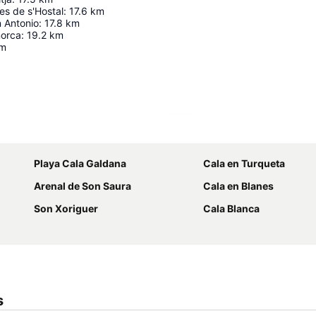
res de s'Hostal
:
17.6
km
n Antonio
:
17.8
km
orca
:
19.2
km
m
Ampliar mapa
Playa Cala Galdana
Cala en Turqueta
Arenal de Son Saura
Cala en Blanes
Son Xoriguer
Cala Blanca
s