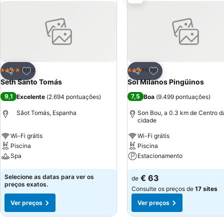
Adicionar aos favoritos
Adicionar aos favor
Hotel
Hotel
4 Estrelas
3 Estrelas
Partilhar
Partilhar
Seth Santo Tomás
Sol Milanos Pingüinos
9,1
7,5
Excelente
(
2.694 pontuações
)
Boa
(
9.499 pontuações
)
Sãot Tomás, Espanha
Son Bou, a 0.3 km de Centro d
cidade
Wi-Fi grátis
Wi-Fi grátis
Piscina
Piscina
Spa
Estacionamento
Ver preços
Ver preços
Selecione as datas para ver os
€ 63
de
preços exatos.
Consulte os preços de
17 sites
Ver preços
Ver preços