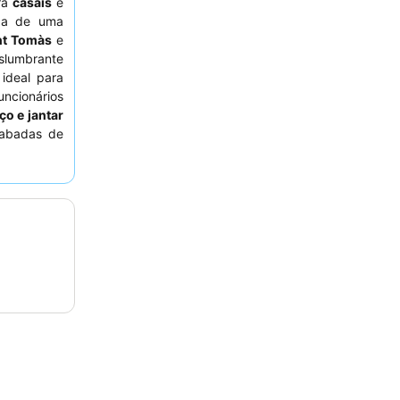
ara
casais
e
za de uma
ant Tomàs
e
slumbrante
ideal para
ncionários
o e jantar
cabadas de
, considere
randa bem