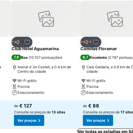
itos
Adicionar aos favoritos
Adicionar aos fav
Hotel
Hotel
3 Estrelas
4 Estrelas
Partilhar
Partilhar
Club Hotel Aguamarina
Comitas Floramar
7,6
8,7
Boa
(
10.107 pontuações
)
Excelente
(
2.767 pontua
a
Arenal d´en Castell, a 0.4 km de
Cala Galdana, a 0.6 km de 
Centro da cidade
cidade
Wi-Fi grátis
Wi-Fi grátis
Piscina
Piscina
Estacionamento
Estacionamento
Ver preços
Ver preços
€ 127
€ 88
de
de
Consulte os preços de
13 sites
Consulte os preços de
17 site
Ver preços
Ver preços
Ver todas as estadias em 