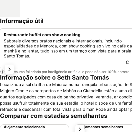
Informação útil
Restaurante buffet com show cooking
Saboreie diversos pratos nacionais e internacionais, incluindo
especialidades de Menorca, com show cooking ao vivo no café da
manhã e no jantar, tudo isso em um terraço com vista para a praia
Santo Tomás.
Este resumo foi criado por inteligência artificial e pode não ser 100% correto.
Informação sobre o Seth Santo Tomás
Localizado a sul da ilha de Maiorca numa tranquila urbanização de S
Migjorn Gran e os aeroportos de Mahón ou Ciutadella estão a uma d
quartos equipados com casa de banho privativa, varanda, ar condicio
possa usufruir totalmente da sua estadia, o hotel dispõe de um fant
refrescar e descansar com total vista para o mar. Pode ainda optar pe
Comparar com estadias semelhantes
jacuzzi, cabeleireiro, salão de beleza, massagens ou excercitar-se 
congressos e eventos, bar, cafetaria e restaurante. Está ainda tot
Alojamento selecionado
Alojamentos semelhantes
próximo