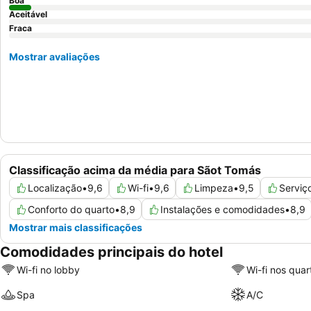
Boa
Aceitável
Fraca
Mostrar avaliações
Classificação acima da média para Sãot Tomás
Localização
•
9,6
Wi-fi
•
9,6
Limpeza
•
9,5
Serviç
Conforto do quarto
•
8,9
Instalações e comodidades
•
8,9
Mostrar mais classificações
Comodidades principais do hotel
Wi-fi no lobby
Wi-fi nos quar
Spa
A/C