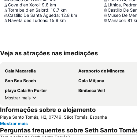
Cova d'en Xoroi
:
9.8
km
Lithica, Pedre
Torralba d'en Salord
:
10.7
km
Castillo De Sa
Castillo De Santa Águeda
:
12.8
km
Museo De Men
Naveta des Tudons
:
15.9
km
Manacor
:
81
k
Veja as atrações nas imediações
Cala Macarella
Aeroporto de Minorca
Son Bou Beach
Cala Mitjana
playa Cala En Porter
Binibeca Vell
Mostrar mais
Informações sobre o alojamento
Playa Santo Tomás, H2, 07749, Sãot Tomás, Espanha
Mostrar mais
Perguntas frequentes sobre Seth Santo Tomá