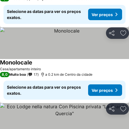
Selecione as datas para ver os preços
Ver preços
exatos.
Partilhar
Ad
Monolocale
Casa/apartamento inteiro
8,0
Muito boa
17
a 0.2 km de Centro da cidade
Selecione as datas para ver os preços
Ver preços
exatos.
Partilhar
Ad