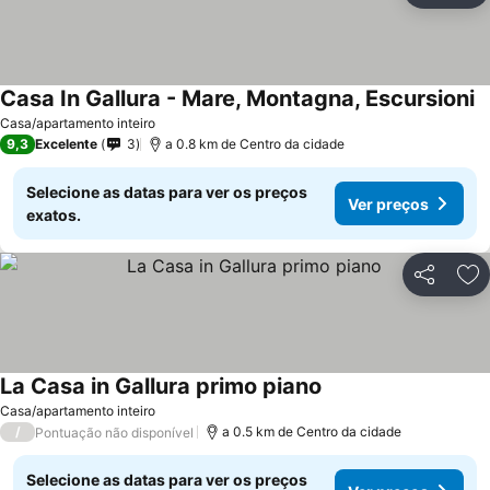
Casa In Gallura - Mare, Montagna, Escursioni
Casa/apartamento inteiro
9,3
Excelente
3
a 0.8 km de Centro da cidade
Selecione as datas para ver os preços
Ver preços
exatos.
Partilhar
Ad
La Casa in Gallura primo piano
Casa/apartamento inteiro
/
a 0.5 km de Centro da cidade
Pontuação não disponível
Selecione as datas para ver os preços