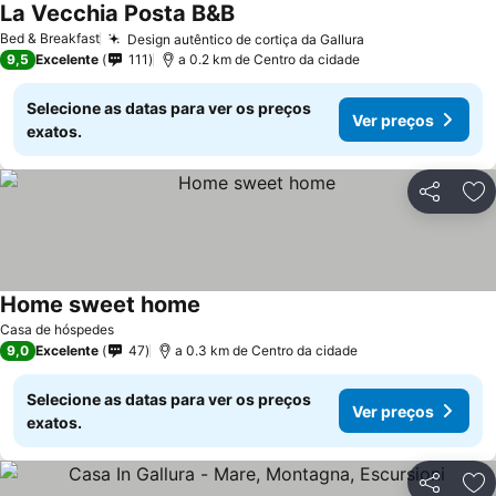
La Vecchia Posta B&B
Bed & Breakfast
Design autêntico de cortiça da Gallura
9,5
Excelente
111
a 0.2 km de Centro da cidade
Selecione as datas para ver os preços
Ver preços
exatos.
Partilhar
Ad
Home sweet home
Casa de hóspedes
9,0
Excelente
47
a 0.3 km de Centro da cidade
Selecione as datas para ver os preços
Ver preços
exatos.
Partilhar
Ad