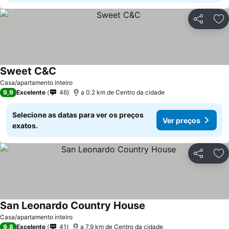
Partilhar
Ad
Sweet C&C
Casa/apartamento inteiro
9,9
Excelente
46
a 0.2 km de Centro da cidade
Selecione as datas para ver os preços
Ver preços
exatos.
Partilhar
Ad
San Leonardo Country House
Casa/apartamento inteiro
9,8
Excelente
41
a 7.9 km de Centro da cidade