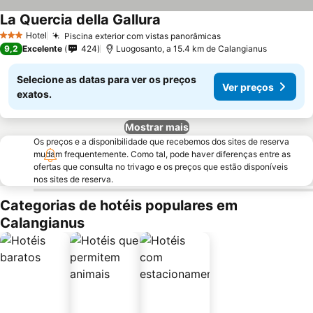
La Quercia della Gallura
Hotel
Piscina exterior com vistas panorâmicas
3 Estrelas
9,2
Excelente
424
Luogosanto, a 15.4 km de Calangianus
Selecione as datas para ver os preços
Ver preços
exatos.
Mostrar mais
Os preços e a disponibilidade que recebemos dos sites de reserva
mudam frequentemente. Como tal, pode haver diferenças entre as
ofertas que consulta no trivago e os preços que estão disponíveis
nos sites de reserva.
Categorias de hotéis populares em
Calangianus