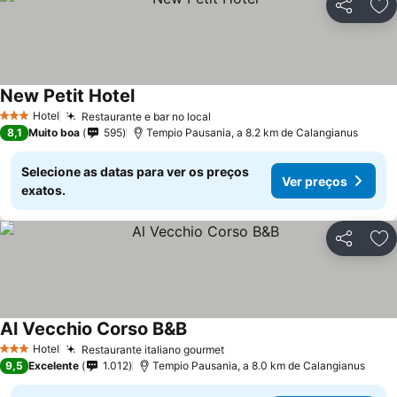
Partilhar
Ad
New Petit Hotel
Hotel
Restaurante e bar no local
3 Estrelas
8,1
Muito boa
595
Tempio Pausania, a 8.2 km de Calangianus
Selecione as datas para ver os preços
Ver preços
exatos.
Partilhar
Ad
Al Vecchio Corso B&B
Hotel
Restaurante italiano gourmet
3 Estrelas
9,5
Excelente
1.012
Tempio Pausania, a 8.0 km de Calangianus