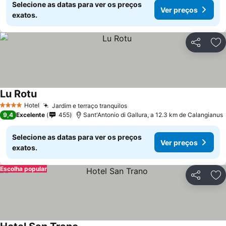
Selecione as datas para ver os preços
Ver preços
exatos.
Partilhar
Ad
Lu Rotu
Hotel
Jardim e terraço tranquilos
4 Estrelas
9,4
Excelente
455
Sant'Antonio di Gallura, a 12.3 km de Calangianus
Selecione as datas para ver os preços
Ver preços
exatos.
Escolha popular
Partilhar
Ad