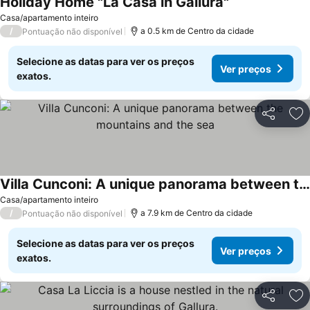
Holiday Home "La Casa in Gallura"
Casa/apartamento inteiro
/
a 0.5 km de Centro da cidade
Pontuação não disponível
Selecione as datas para ver os preços
Ver preços
exatos.
Partilhar
Ad
Villa Cunconi: A unique panorama between the mountains and the sea
Casa/apartamento inteiro
/
a 7.9 km de Centro da cidade
Pontuação não disponível
Selecione as datas para ver os preços
Ver preços
exatos.
Partilhar
Ad