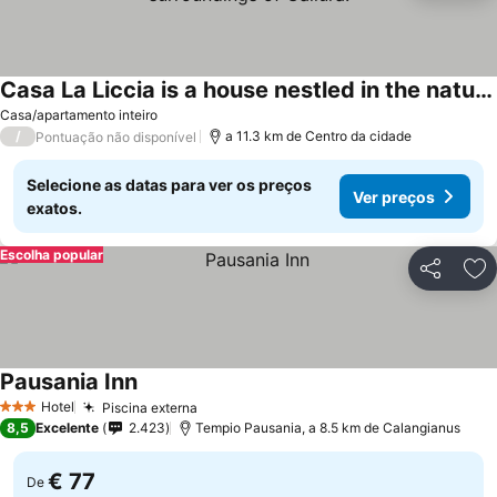
Casa La Liccia is a house nestled in the natural surroundings of Gallura.
Casa/apartamento inteiro
/
a 11.3 km de Centro da cidade
Pontuação não disponível
Selecione as datas para ver os preços
Ver preços
exatos.
Escolha popular
Partilhar
Ad
Pausania Inn
Hotel
Piscina externa
3 Estrelas
8,5
Excelente
2.423
Tempio Pausania, a 8.5 km de Calangianus
€ 77
De