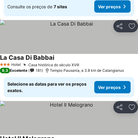
Consulte os preços de
7 sites
Ver preços
Partilhar
Ad
La Casa Di Babbai
Hotel
Casa histórica do século XVIII
3 Estrelas
9,3
Excelente
181
Tempio Pausania, a 3.8 km de Calangianus
Selecione as datas para ver os preços
Ver preços
exatos.
Partilhar
Ad