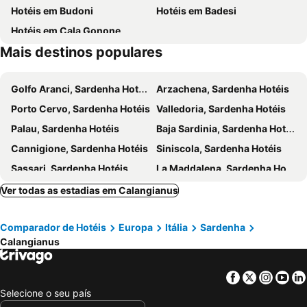
Hotéis em Budoni
Hotéis em Badesi
Monte Limbara
Time in Jazz
Hotéis em Cala Gonone
Centro Storico
Stazione Maritima
Mais destinos populares
Chiesa di San Simplicio
Terme di Casteldoria
Stazione di Olbia
Viale Aldo Moro
Golfo Aranci, Sardenha Hotéis
Arzachena, Sardenha Hotéis
Spiaggia di Cala Sarraina
Caprera: Due Mari
Porto Cervo, Sardenha Hotéis
Valledoria, Sardenha Hotéis
Marina Isola Rossa
Spiaggia Rinaggiu
Palau, Sardenha Hotéis
Baja Sardinia, Sardenha Hotéis
Bassa Trinità
Cala di Budoni
Cannigione, Sardenha Hotéis
Siniscola, Sardenha Hotéis
Spiaggia dell´Isuledda
Porto Lungo
Sassari, Sardenha Hotéis
La Maddalena, Sardenha Hotéis
Isola dei Budelli
Trinità d'Agultu e Vignola, Sardenha Hotéis
Porto-Vecchio, Córsega Hotéis
Ver todas as estadias em Calangianus
Aglientu, Sardenha Hotéis
Bosa, Sardenha Hotéis
Comparador de Hotéis
Europa
Itália
Sardenha
Porto Rotondo, Sardenha Hotéis
Sorso, Sardenha Hotéis
Calangianus
Sant'Antonio di Gallura, Sardenha Hotéis
Norbello, Sardenha Hotéis
Loiri Porto San Paolo, Sardenha Hotéis
Costa Paradiso, Sardenha Hotéis
Facebook
Twitter
Insta
Yo
Olbia, Sardenha Hotéis
San Teodoro, Sardenha Hotéis
Selecione o seu país