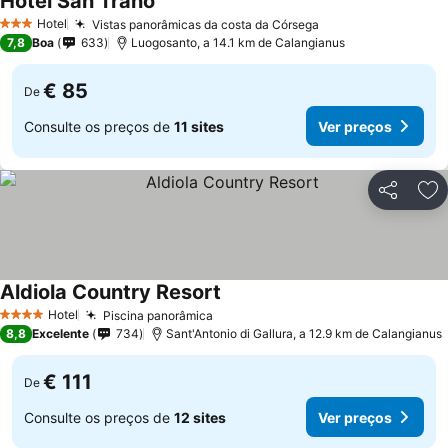
Hotel San Trano
Hotel
Vistas panorâmicas da costa da Córsega
3 Estrelas
7,8
Boa
633
Luogosanto, a 14.1 km de Calangianus
€ 85
De
Consulte os preços de
11 sites
Ver preços
Partilhar
Ad
Aldiola Country Resort
Hotel
Piscina panorâmica
4 Estrelas
8,8
Excelente
734
Sant'Antonio di Gallura, a 12.9 km de Calangianus
€ 111
De
Consulte os preços de
12 sites
Ver preços