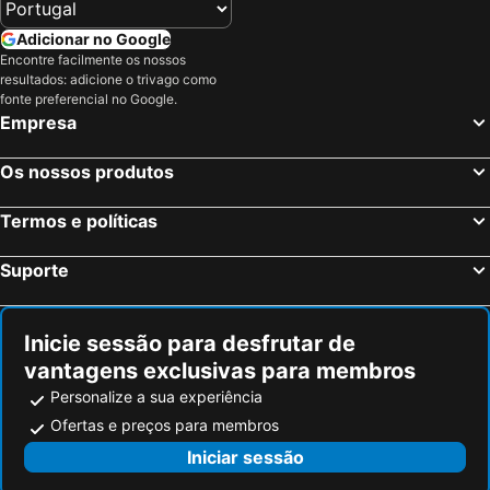
Alghero, Sardenha Hotéis
Orosei, Sardenha Hotéis
Budoni, Sardenha Hotéis
Quartu Sant'Elena, Sardenha Hotéis
Adicionar no Google
Encontre facilmente os nossos
Badesi, Sardenha Hotéis
Cala Gonone, Sardenha Hotéis
resultados: adicione o trivago como
Castelsardo, Sardenha Hotéis
Roma, Lazio Hotéis
fonte preferencial no Google.
Empresa
Milão, Lombardia Hotéis
Veneza, Veneto Hotéis
Florença, Toscana Hotéis
Nápoles, Campanha Hotéis
Os nossos produtos
Bolonha, Emília-Romanha Hotéis
Palermo, Sicília Hotéis
Termos e políticas
Verona, Veneto Hotéis
Cagliari, Sardenha Hotéis
Suporte
Inicie sessão para desfrutar de
vantagens exclusivas para membros
Personalize a sua experiência
Ofertas e preços para membros
Iniciar sessão