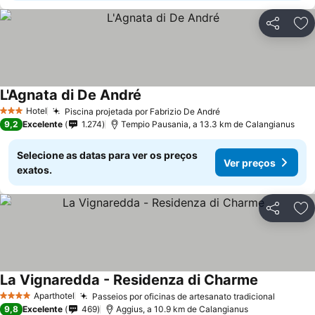
Partilhar
Ad
L'Agnata di De André
Hotel
Piscina projetada por Fabrizio De André
3 Estrelas
9,2
Excelente
1.274
Tempio Pausania, a 13.3 km de Calangianus
Selecione as datas para ver os preços
Ver preços
exatos.
Partilhar
Ad
La Vignaredda - Residenza di Charme
Aparthotel
Passeios por oficinas de artesanato tradicional
4 Estrelas
9,8
Excelente
469
Aggius, a 10.9 km de Calangianus