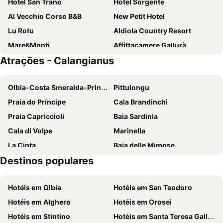
Hotel San Trano
Hotel Sorgente
Al Vecchio Corso B&B
New Petit Hotel
Lu Rotu
Aldiola Country Resort
Mare&Monti
Affittacamere Gallurà
Atrações - Calangianus
Hotel Il Melograno
La Casa Di Babbai
Olbia-Costa Smeralda-Prince Karim Aga Khan IV Airport
Pittulongu
Praia do Príncipe
Cala Brandinchi
Praia Capriccioli
Baia Sardinia
Cala di Volpe
Marinella
La Cinta
Baia delle Mimose
Destinos populares
Bados
Le Saline
Punta Tegge
Santa Teresa di Gallura
Hotéis em Olbia
Hotéis em San Teodoro
Spiaggia Capriccioli
Porto Istana
Hotéis em Alghero
Hotéis em Orosei
Spiaggia del Piccolo Pevero
Rena Bianca
Hotéis em Stintino
Hotéis em Santa Teresa Gallura
Sos Aranzos
Passeggiata