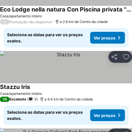
Eco Lodge nella natura Con Piscina privata "La Grande Quercia"
Casa/apartamento inteiro
/
a 2.6 km de Centro da cidade
Pontuação não disponível
Selecione as datas para ver os preços
Ver preços
exatos.
Partilhar
Ad
Stazzu Iris
Casa/apartamento inteiro
10
Excelente
3
a 9.4 km de Centro da cidade
Selecione as datas para ver os preços
Ver preços
exatos.