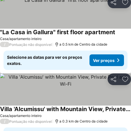
Partilhar
Ad
"La Casa in Gallura" first floor apartment
Casa/apartamento inteiro
/
a 0.5 km de Centro da cidade
Pontuação não disponível
Selecione as datas para ver os preços
Ver preços
exatos.
Partilhar
Ad
Villa 'Alcumissu' with Mountain View, Private Pool and Wi-Fi
Casa/apartamento inteiro
/
a 0.3 km de Centro da cidade
Pontuação não disponível