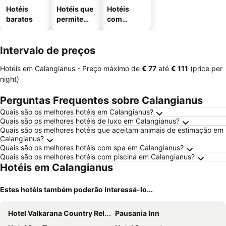
Hotéis
Hotéis que
Hotéis
baratos
permitem
com
animais
estaciona
mento
Intervalo de preços
Hotéis em Calangianus -
Preço máximo
de
‎€ 77
até
‎€ 111
(price per
night)
Perguntas Frequentes sobre Calangianus
Quais são os melhores hotéis em Calangianus?
Quais são os melhores hotéis de luxo em Calangianus?
Quais são os melhores hotéis que aceitam animais de estimação em
Calangianus?
Quais são os melhores hotéis com spa em Calangianus?
Quais são os melhores hotéis com piscina em Calangianus?
Hotéis em Calangianus
Estes hotéis também poderão interessá-lo...
Hotel Valkarana Country Relais - Retreat Only Adults
Pausania Inn