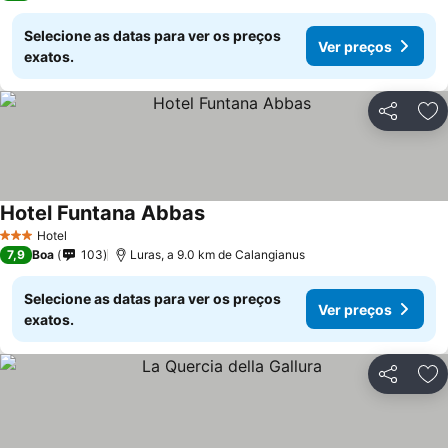
Selecione as datas para ver os preços
Ver preços
exatos.
Partilhar
Ad
Hotel Funtana Abbas
Hotel
3 Estrelas
7,9
Boa
103
Luras, a 9.0 km de Calangianus
Selecione as datas para ver os preços
Ver preços
exatos.
Partilhar
Ad