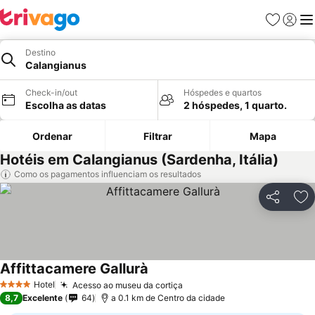
Favoritos
Iniciar
Me
Destino
Calangianus
Check-in/out
Hóspedes e quartos
Escolha as datas
2 hóspedes, 1 quarto.
Ordenar
Filtrar
Mapa
Hotéis em Calangianus (Sardenha, Itália)
Como os pagamentos influenciam os resultados
Partilhar
Ad
Affittacamere Gallurà
Hotel
Acesso ao museu da cortiça
4 Estrelas
8,7
Excelente
64
a 0.1 km de Centro da cidade