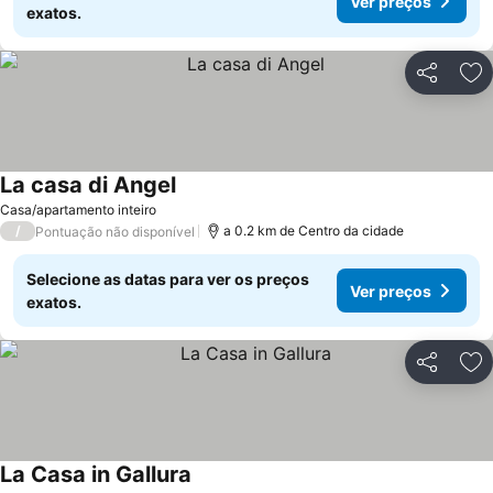
Ver preços
exatos.
Partilhar
Ad
La casa di Angel
Casa/apartamento inteiro
/
a 0.2 km de Centro da cidade
Pontuação não disponível
Selecione as datas para ver os preços
Ver preços
exatos.
Partilhar
Ad
La Casa in Gallura