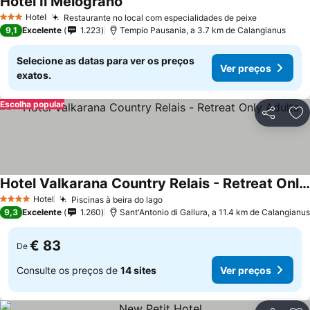
Hotel Il Melograno
Hotel
Restaurante no local com especialidades de peixe
3 Estrelas
9,1
Excelente
1.223
Tempio Pausania, a 3.7 km de Calangianus
Selecione as datas para ver os preços
Ver preços
exatos.
Escolha popular
Partilhar
Ad
Hotel Valkarana Country Relais - Retreat Only Adults
Hotel
Piscinas à beira do lago
4 Estrelas
9,3
Excelente
1.260
Sant'Antonio di Gallura, a 11.4 km de Calangianus
€ 83
De
Consulte os preços de
14 sites
Ver preços