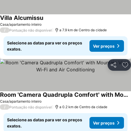
Villa Alcumissu
Casa/apartamento inteiro
/
a 7.9 km de Centro da cidade
Pontuação não disponível
Selecione as datas para ver os preços
Ver preços
exatos.
Partilhar
Ad
Room 'Camera Quadrupla Comfort' with Mountain View, Wi-Fi and Air Conditioning
Casa/apartamento inteiro
/
a 0.2 km de Centro da cidade
Pontuação não disponível
Selecione as datas para ver os preços
Ver preços
exatos.