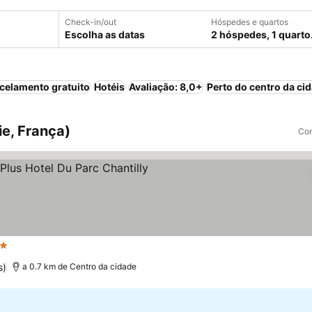
Check-in/out
Hóspedes e quartos
Escolha as datas
2 hóspedes, 1 quarto
celamento gratuito
Hotéis
Avaliação: 8,0+
Perto do centro da ci
ie, França)
Com
trelas
s)
a 0.7 km de Centro da cidade