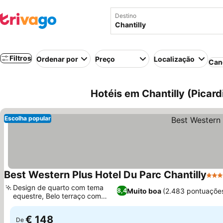
Destino
Filtros
Ordenar por
Preço
Localização
Can
Hotéis em Chantilly (Picard
Escolha popular
Best Western Plus Hotel Du Parc Chantilly
4 Es
Design de quarto com tema
Muito boa
(2.483 pontuaçõe
8,4
equestre, Belo terraço com
jardim
€ 148
De