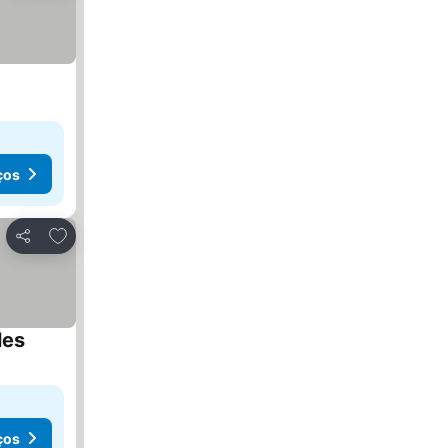
ços
Adicionar aos favoritos
Partilhar
les
ços