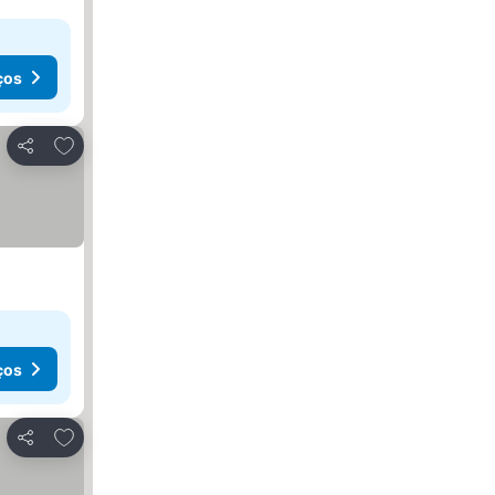
ços
Adicionar aos favoritos
Partilhar
ços
Adicionar aos favoritos
Partilhar