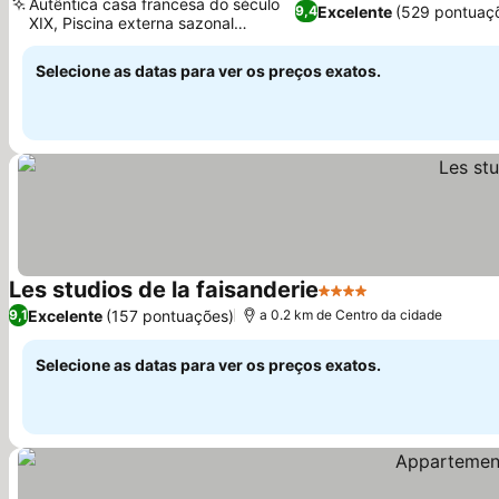
Autêntica casa francesa do século
Excelente
(529 pontuaç
9,4
XIX, Piscina externa sazonal
aquecida
Selecione as datas para ver os preços exatos.
Les studios de la faisanderie
4 Estrelas
Excelente
(157 pontuações)
9,1
a 0.2 km de Centro da cidade
Selecione as datas para ver os preços exatos.