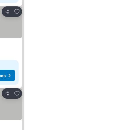
Adicionar aos favoritos
Partilhar
ços
Adicionar aos favoritos
Partilhar