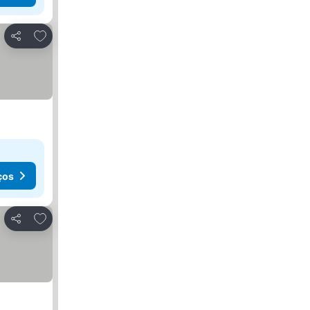
Adicionar aos favoritos
Partilhar
ços
Adicionar aos favoritos
Partilhar