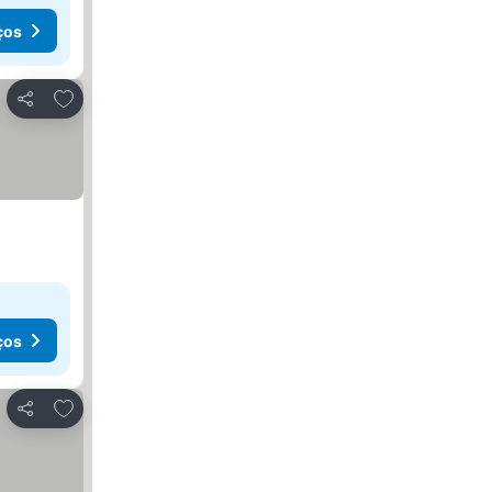
ços
Adicionar aos favoritos
Partilhar
ços
Adicionar aos favoritos
Partilhar