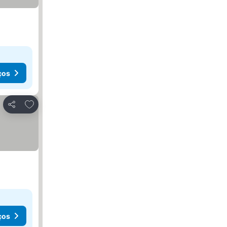
ços
Adicionar aos favoritos
Partilhar
ços