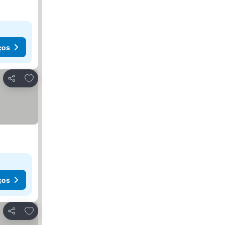
ços
Adicionar aos favoritos
Partilhar
ços
Adicionar aos favoritos
Partilhar