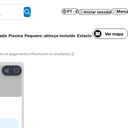
PT · €
Menu
Iniciar sessão
.
Ver mapa
dade
Piscina
Pequeno-almoço incluído
Estacionamento
Aparthot
o os pagamentos influenciam os resultados
Adicionar aos favoritos
Partilhar