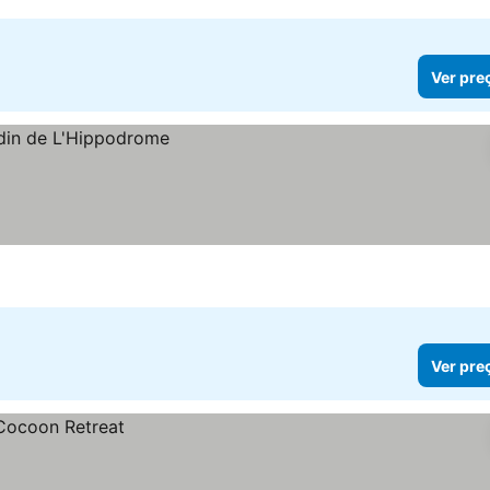
Ver pre
Ver pre