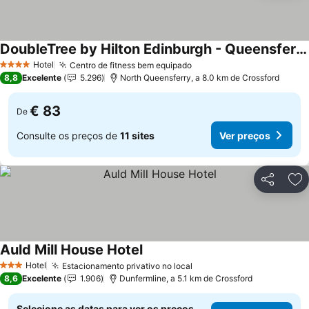
DoubleTree by Hilton Edinburgh - Queensferry Crossing
Ver preços
Hotel
Centro de fitness bem equipado
Ver preços
4 Estrelas
8,8
Excelente
5.296
North Queensferry, a 8.0 km de Crossford
€ 83
De
Consulte os preços de
11 sites
Ver preços
Partilhar
Ad
Auld Mill House Hotel
Ver preços
Hotel
Estacionamento privativo no local
Ver preços
3 Estrelas
8,6
Excelente
1.906
Dunfermline, a 5.1 km de Crossford
Selecione as datas para ver os preços