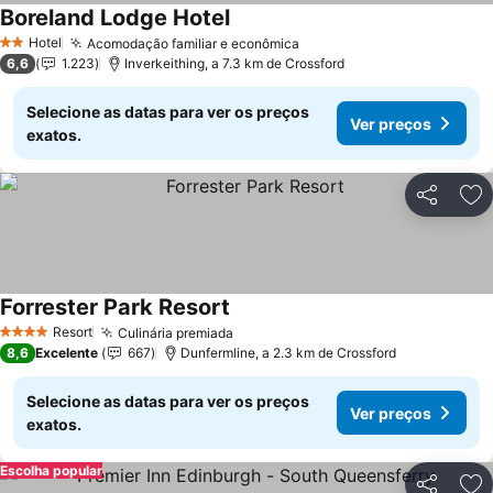
Boreland Lodge Hotel
Ver preços
Hotel
Acomodação familiar e econômica
Ver preços
2 Estrelas
6,6
1.223
Inverkeithing, a 7.3 km de Crossford
Selecione as datas para ver os preços
Ver preços
exatos.
Partilhar
Ad
Forrester Park Resort
Ver preços
Resort
Culinária premiada
Ver preços
4 Estrelas
8,6
Excelente
667
Dunfermline, a 2.3 km de Crossford
Selecione as datas para ver os preços
Ver preços
exatos.
Escolha popular