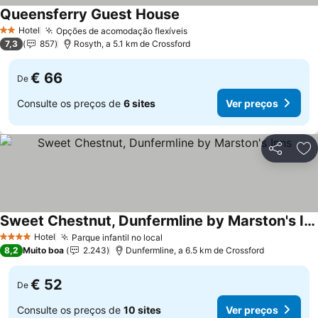
Queensferry Guest House
Ver preços
Hotel
Opções de acomodação flexíveis
Ver preços
2 Estrelas
7,3
857
Rosyth, a 5.1 km de Crossford
€ 66
De
Consulte os preços de
6 sites
Ver preços
Partilhar
Ad
Sweet Chestnut, Dunfermline by Marston's Inns
Ver preços
Hotel
Parque infantil no local
Ver preços
4 Estrelas
8,2
Muito boa
2.243
Dunfermline, a 6.5 km de Crossford
€ 52
De
Consulte os preços de
10 sites
Ver preços