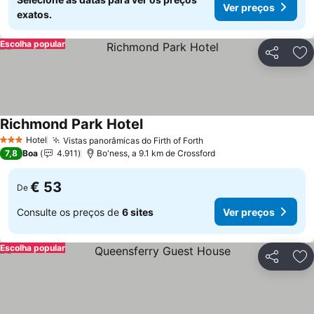
Ver preços
exatos.
Escolha popular
Partilhar
Ad
Richmond Park Hotel
Ver preços
Hotel
Vistas panorâmicas do Firth of Forth
Ver preços
3 Estrelas
7,8
Boa
4.911
Bo'ness, a 9.1 km de Crossford
€ 53
De
Consulte os preços de
6 sites
Ver preços
Escolha popular
Partilhar
Ad