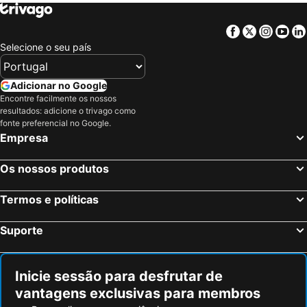
Cumbernauld, Escócia Hotéis
North Queensferry, Escócia Hotéis
Callander, Escócia Hotéis
Killin, Escócia Hotéis
Facebook
Twitter
Insta
Yo
Edimburgo, Escócia Hotéis
Glasgow, Escócia Hotéis
Selecione o seu país
Fort William, Escócia Hotéis
Dundee, Escócia Hotéis
Stirling, Escócia Hotéis
Oban, Escócia Hotéis
Adicionar no Google
Encontre facilmente os nossos
Perth, Escócia Hotéis
Dunfermline, Escócia Hotéis
resultados: adicione o trivago como
Kinlochleven, Escócia Hotéis
Londres, Inglaterra Hotéis
fonte preferencial no Google.
Empresa
Manchester, Inglaterra Hotéis
Liverpool, Inglaterra Hotéis
Hounslow, Inglaterra Hotéis
Birmingham, Inglaterra Hotéis
Os nossos produtos
Bristol, Inglaterra Hotéis
Inverness, Escócia Hotéis
Termos e políticas
Suporte
Inicie sessão para desfrutar de
vantagens exclusivas para membros