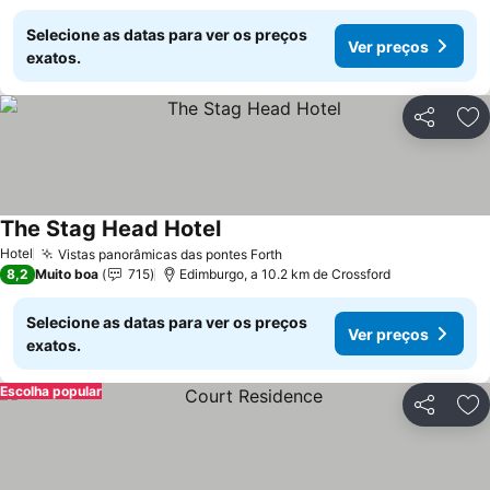
Selecione as datas para ver os preços
Ver preços
exatos.
Partilhar
Ad
The Stag Head Hotel
Ver preços
Hotel
Vistas panorâmicas das pontes Forth
Ver preços
8,2
Muito boa
715
Edimburgo, a 10.2 km de Crossford
Selecione as datas para ver os preços
Ver preços
exatos.
Escolha popular
Partilhar
Ad