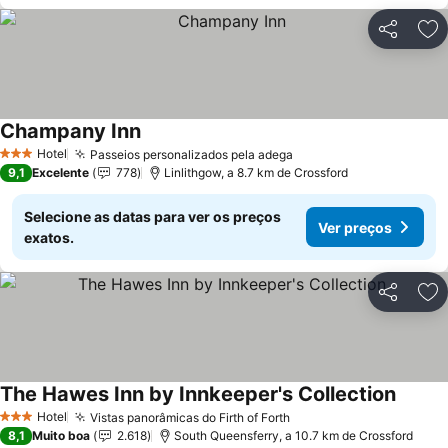
Partilhar
Ad
Champany Inn
Ver preços
Hotel
Passeios personalizados pela adega
Ver preços
3 Estrelas
9,1
Excelente
778
Linlithgow, a 8.7 km de Crossford
Selecione as datas para ver os preços
Ver preços
exatos.
Partilhar
Ad
The Hawes Inn by Innkeeper's Collection
Ver pr
Hotel
Vistas panorâmicas do Firth of Forth
Ver preços
3 Estrelas
8,1
Muito boa
2.618
South Queensferry, a 10.7 km de Crossford