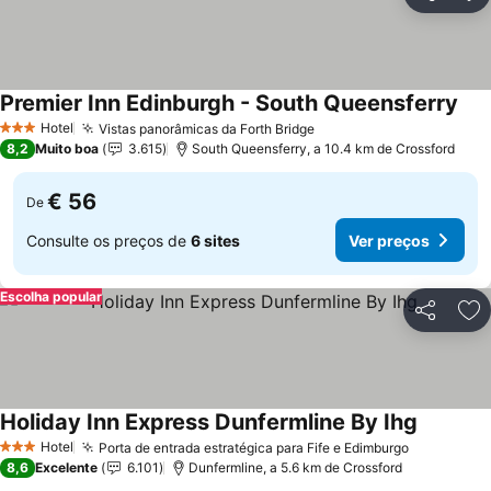
Partilhar
Ad
Premier Inn Edinburgh - South Queensferry
Ver
Hotel
Vistas panorâmicas da Forth Bridge
Ver preços
3 Estrelas
8,2
Muito boa
3.615
South Queensferry, a 10.4 km de Crossford
€ 56
De
Consulte os preços de
6 sites
Ver preços
Escolha popular
Partilhar
Ad
Holiday Inn Express Dunfermline By Ihg
Ver preç
Hotel
Porta de entrada estratégica para Fife e Edimburgo
Ver preço
3 Estrelas
8,6
Excelente
6.101
Dunfermline, a 5.6 km de Crossford