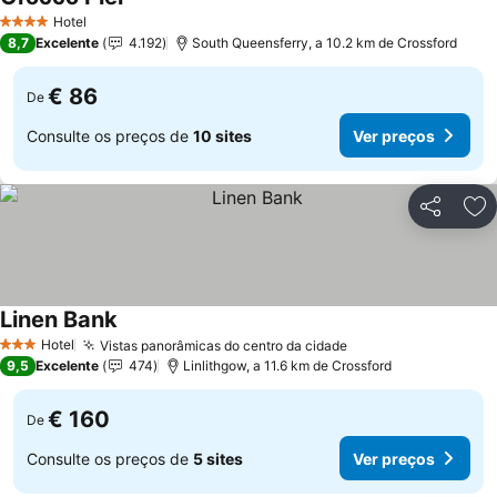
Ver preços
Hotel
4 Estrelas
8,7
Excelente
4.192
South Queensferry, a 10.2 km de Crossford
€ 86
De
Consulte os preços de
10 sites
Ver preços
Partilhar
Ad
Linen Bank
Ver preços
Hotel
Vistas panorâmicas do centro da cidade
Ver preços
3 Estrelas
9,5
Excelente
474
Linlithgow, a 11.6 km de Crossford
€ 160
De
Consulte os preços de
5 sites
Ver preços