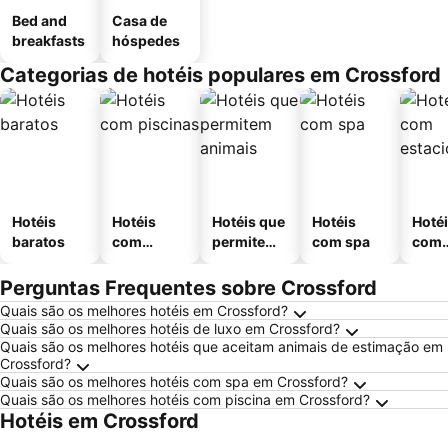
Bed and
Casa de
breakfasts
hóspedes
Categorias de hotéis populares em Crossford
Hotéis
Hotéis
Hotéis que
Hotéis
Hoté
baratos
com
permitem
com spa
com
piscinas
animais
esta
ment
Perguntas Frequentes sobre Crossford
Quais são os melhores hotéis em Crossford?
Quais são os melhores hotéis de luxo em Crossford?
Quais são os melhores hotéis que aceitam animais de estimação em
Crossford?
Quais são os melhores hotéis com spa em Crossford?
Quais são os melhores hotéis com piscina em Crossford?
Hotéis em Crossford