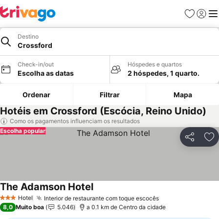
Favoritos
Iniciar
Me
Destino
Crossford
Check-in/out
Hóspedes e quartos
Escolha as datas
2 hóspedes, 1 quarto.
Ordenar
Filtrar
Mapa
Hotéis em Crossford (Escócia, Reino Unido)
Como os pagamentos influenciam os resultados
Escolha popular
Partilhar
Ad
The Adamson Hotel
Ver preços
Hotel
Interior de restaurante com toque escocês
Ver preços
3 Estrelas
8,0
Muito boa
5.046
a 0.1 km de Centro da cidade