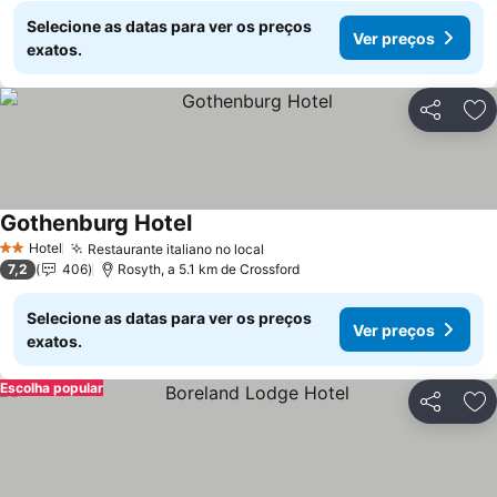
Selecione as datas para ver os preços
Ver preços
exatos.
Partilhar
Ad
Gothenburg Hotel
Ver preços
Hotel
Restaurante italiano no local
Ver preços
2 Estrelas
7,2
406
Rosyth, a 5.1 km de Crossford
Selecione as datas para ver os preços
Ver preços
exatos.
Escolha popular
Partilhar
Ad