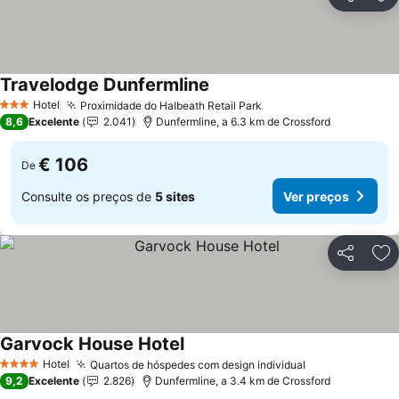
Partilhar
Ad
Travelodge Dunfermline
Ver preços
Hotel
Proximidade do Halbeath Retail Park
Ver preços
3 Estrelas
8,6
Excelente
2.041
Dunfermline, a 6.3 km de Crossford
€ 106
De
Consulte os preços de
5 sites
Ver preços
Partilhar
Ad
Garvock House Hotel
Ver preços
Hotel
Quartos de hóspedes com design individual
Ver preços
4 Estrelas
9,2
Excelente
2.826
Dunfermline, a 3.4 km de Crossford