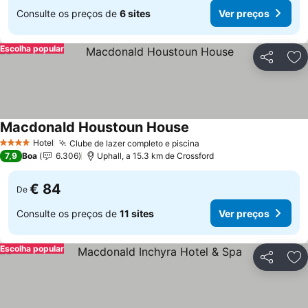
Consulte os preços de
6 sites
Ver preços
Escolha popular
Partilhar
Ad
Macdonald Houstoun House
Ver preços
Hotel
Clube de lazer completo e piscina
Ver preços
4 Estrelas
7,9
Boa
6.306
Uphall, a 15.3 km de Crossford
€ 84
De
Consulte os preços de
11 sites
Ver preços
Escolha popular
Partilhar
Ad