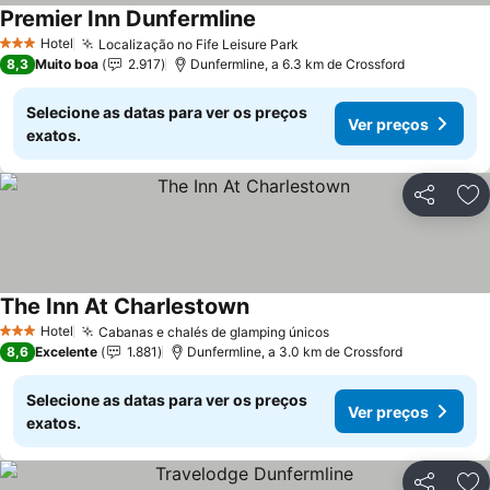
Premier Inn Dunfermline
Ver preços
Hotel
Localização no Fife Leisure Park
Ver preços
3 Estrelas
8,3
Muito boa
2.917
Dunfermline, a 6.3 km de Crossford
Selecione as datas para ver os preços
Ver preços
exatos.
Partilhar
Ad
The Inn At Charlestown
Ver preços
Hotel
Cabanas e chalés de glamping únicos
Ver preços
3 Estrelas
8,6
Excelente
1.881
Dunfermline, a 3.0 km de Crossford
Selecione as datas para ver os preços
Ver preços
exatos.