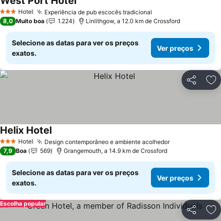
West Port Hotel
Ver preços
Hotel
Experiência de pub escocês tradicional
Ver preços
3 Estrelas
8,0
Muito boa
1.224
Linlithgow, a 12.0 km de Crossford
Selecione as datas para ver os preços
Ver preços
exatos.
Partilhar
Ad
Helix Hotel
Ver preços
Hotel
Design contemporâneo e ambiente acolhedor
Ver preços
3 Estrelas
7,9
Boa
569
Grangemouth, a 14.9 km de Crossford
Selecione as datas para ver os preços
Ver preços
exatos.
Escolha popular
Partilhar
Ad