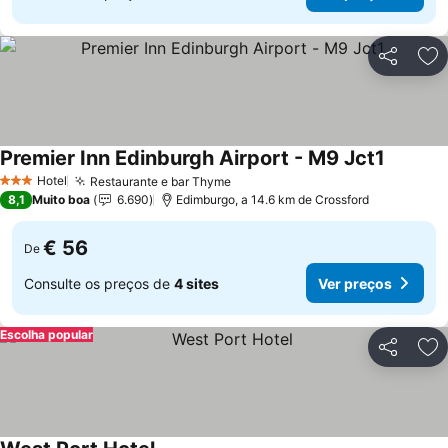
Partilhar
Ad
Premier Inn Edinburgh Airport - M9 Jct1
Ver pre
Hotel
Restaurante e bar Thyme
Ver preços
3 Estrelas
8,1
Muito boa
6.690
Edimburgo, a 14.6 km de Crossford
€ 56
De
Consulte os preços de
4 sites
Ver preços
Escolha popular
Partilhar
Ad