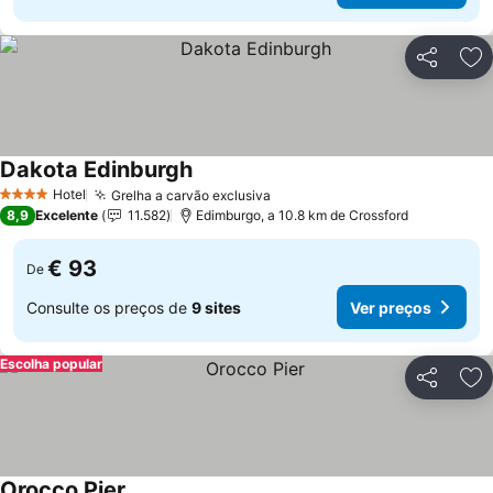
Partilhar
Ad
Dakota Edinburgh
Ver preços
Hotel
Grelha a carvão exclusiva
Ver preços
4 Estrelas
8,9
Excelente
11.582
Edimburgo, a 10.8 km de Crossford
€ 93
De
Consulte os preços de
9 sites
Ver preços
Escolha popular
Partilhar
Ad
Orocco Pier