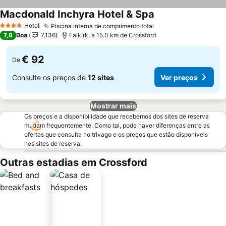
Macdonald Inchyra Hotel & Spa
Ver preços
Hotel
Piscina interna de comprimento total
Ver preços
4 Estrelas
7,8
Boa
7.136
Falkirk, a 15.0 km de Crossford
€ 92
De
Consulte os preços de
12 sites
Ver preços
Mostrar mais
Os preços e a disponibilidade que recebemos dos sites de reserva
mudam frequentemente. Como tal, pode haver diferenças entre as
ofertas que consulta no trivago e os preços que estão disponíveis
nos sites de reserva.
Outras estadias em Crossford