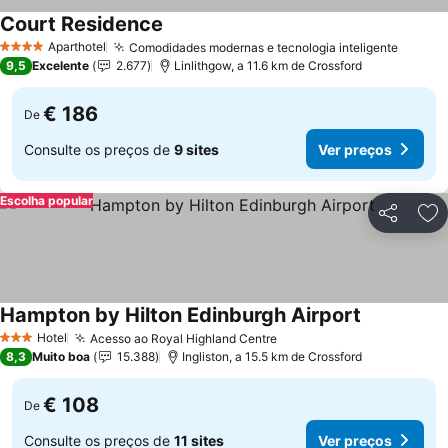
Court Residence
Ver preços
Aparthotel
Comodidades modernas e tecnologia inteligente
Ver pr
4 Estrelas
9,5
Excelente
2.677
Linlithgow, a 11.6 km de Crossford
€ 186
De
Consulte os preços de
9 sites
Ver preços
Escolha popular
Partilhar
Ad
Hampton by Hilton Edinburgh Airport
Ver preços
Hotel
Acesso ao Royal Highland Centre
Ver preços
3 Estrelas
8,3
Muito boa
15.388
Ingliston, a 15.5 km de Crossford
€ 108
De
Consulte os preços de
11 sites
Ver preços