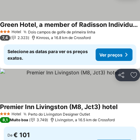
Green Hotel, a member of Radisson Individuals
Ver preços
Hotel
Dois campos de golfe de primeira linha
Ver preços
3 Estrelas
7,4
2.323
Kinross, a 16.8 km de Crossford
Selecione as datas para ver os preços
Ver preços
exatos.
Partilhar
Ad
Premier Inn Livingston (M8, Jct3) hotel
Ver preç
Hotel
Perto do Livingston Designer Outlet
Ver preços
3 Estrelas
8,1
Muito boa
3.749
Livingston, a 16.5 km de Crossford
€ 101
De