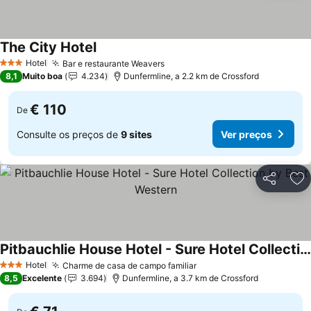
The City Hotel
Ver preços
Hotel
Bar e restaurante Weavers
Ver preços
3 Estrelas
8,1
Muito boa
4.234
Dunfermline, a 2.2 km de Crossford
€ 110
De
Consulte os preços de
9 sites
Ver preços
Partilhar
Ad
Pitbauchlie House Hotel - Sure Hotel Collection by Best Western
Ver preços
Hotel
Charme de casa de campo familiar
Ver preços
3 Estrelas
8,5
Excelente
3.694
Dunfermline, a 3.7 km de Crossford