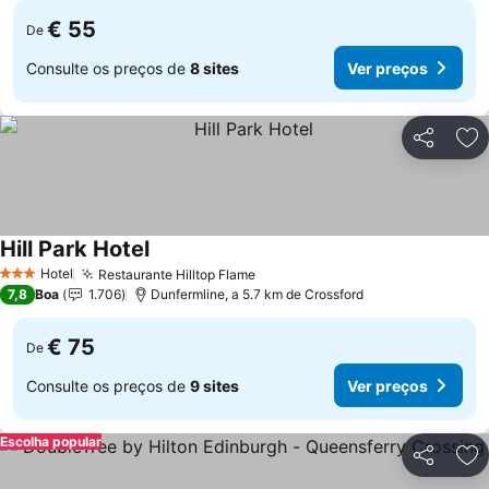
€ 55
De
Consulte os preços de
8 sites
Ver preços
Partilhar
Ad
Hill Park Hotel
Ver preços
Hotel
Restaurante Hilltop Flame
Ver preços
3 Estrelas
7,8
Boa
1.706
Dunfermline, a 5.7 km de Crossford
€ 75
De
Consulte os preços de
9 sites
Ver preços
Escolha popular
Partilhar
Ad