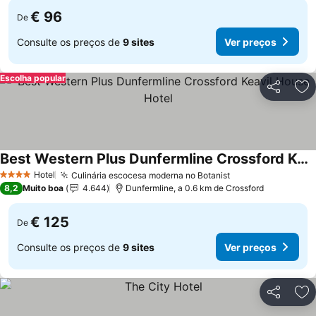
€ 96
De
Consulte os preços de
9 sites
Ver preços
Escolha popular
Partilhar
Ad
Best Western Plus Dunfermline Crossford Keavil House Hotel
Ver preços
Hotel
Culinária escocesa moderna no Botanist
Ver preços
4 Estrelas
8,2
Muito boa
4.644
Dunfermline, a 0.6 km de Crossford
€ 125
De
Consulte os preços de
9 sites
Ver preços
Partilhar
Ad