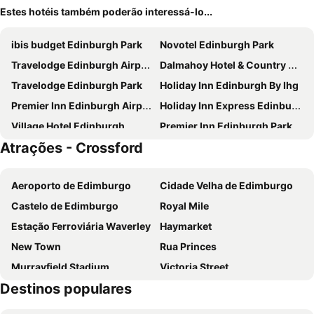
Estes hotéis também poderão interessá-lo...
ibis budget Edinburgh Park
Novotel Edinburgh Park
Travelodge Edinburgh Airport Ratho Station
Dalmahoy Hotel & Country Club
Travelodge Edinburgh Park
Holiday Inn Edinburgh By Ihg
Premier Inn Edinburgh Airport - M9 Jct1
Holiday Inn Express Edinburgh - City West By Ihg
Village Hotel Edinburgh
Premier Inn Edinburgh Park (Airport) Hotel
Atrações - Crossford
Delta Hotels Edinburgh
Moxy Edinburgh Airport
DoubleTree by Hilton Edinburgh Airport
Premier Inn Edinburgh - South Queensferry
Aeroporto de Edimburgo
Cidade Velha de Edimburgo
Holiday Inn Express Edinburgh Airport by IHG
Hampton by Hilton Edinburgh Airport
Castelo de Edimburgo
Royal Mile
Leonardo Edinburgh Murrayfield
Dakota Edinburgh
Estação Ferroviária Waverley
Haymarket
Boreland Lodge Hotel
Mercure Livingston Hotel
New Town
Rua Princes
Toby Carvery Edinburgh West by Innkeeper's Collection
Twin Lions Hotel
Murrayfield Stadium
Victoria Street
Richmond Park Hotel
Gothenburg Hotel
Destinos populares
Grassmarket
Galeria Nacional da Escócia
Travelodge Dunfermline
Premier Inn Livingston - Bathgate
Museu Nacional da Escócia
Leith
DoubleTree by Hilton Edinburgh - Queensferry Crossing
Holiday Inn Express Dunfermline By Ihg