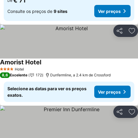
€ 71
De
Consulte os preços de
9 sites
Ver preços
Partilhar
Ad
Amorist Hotel
Ver preços
Hotel
4 Estrelas
8,6
Excelente
172
Dunfermline, a 2.4 km de Crossford
Selecione as datas para ver os preços
Ver preços
exatos.
Partilhar
Ad