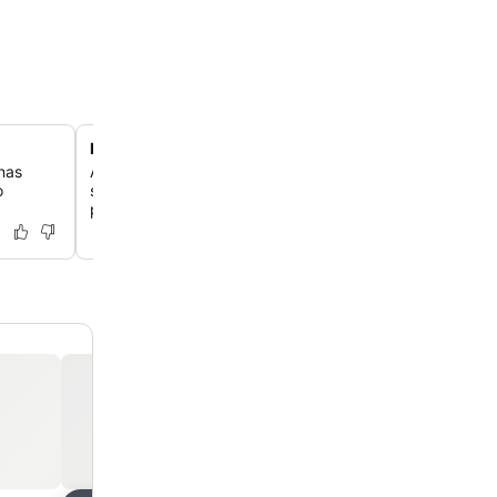
Estacionamento seguro no local
nas
Aproveite as convenientes e seguras instalações de es
o
subterrâneo disponíveis para os hóspedes, oferecendo 
para quem viaja de carro.