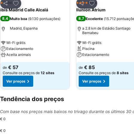
Adicionar aos favoritos
Adicionar aos favor
Hotel
Hotel
1 Estrelas
4 Estrelas
Partilhar
Partilhar
ibis Madrid Calle Alcalá
Ilunion Atrium
8,4
8,7
Muito boa
(
9.130 pontuações
)
Excelente
(
15.712 pontuaçõ
Madrid, Espanha
a 2.8 km de Estádio Santiago
Bernabeu
Wi-Fi grátis
Wi-Fi grátis
Estacionamento
Piscina
Aceita animais
Estacionamento
€ 57
€ 85
de
de
Consulte os preços de
12 sites
Consulte os preços de
8 sites
Ver preços
Ver preços
Tendência dos preços
Com base nos preços mais baixos no trivago durante os últimos 30 
€ 0
€ 0