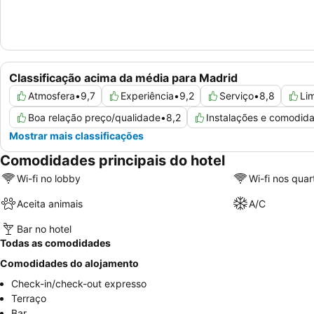
Classificação acima da média para Madrid
Atmosfera
•
9,7
Experiência
•
9,2
Serviço
•
8,8
Li
Boa relação preço/qualidade
•
8,2
Instalações e comodid
Mostrar mais classificações
Comodidades principais do hotel
Wi-fi no lobby
Wi-fi nos quar
Aceita animais
A/C
Bar no hotel
Todas as comodidades
Comodidades do alojamento
Check-in/check-out expresso
Terraço
Bar