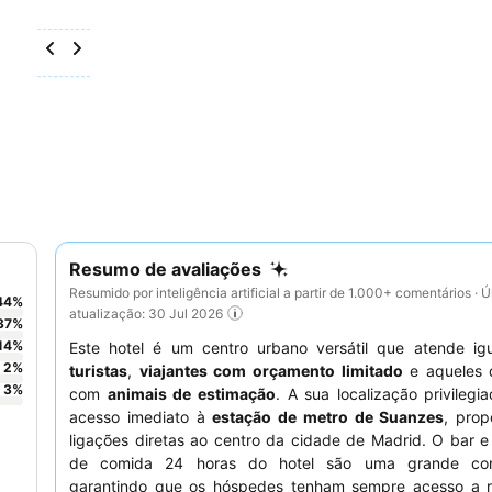
Resumo de avaliações
Resumido por inteligência artificial a partir de 1.000+ comentários · Ú
44
%
atualização: 30 Jul 2026
37
%
14
%
Este hotel é um centro urbano versátil que atende ig
2
%
turistas
,
viajantes com orçamento limitado
e aqueles 
3
%
com
animais de estimação
. A sua localização privilegi
acesso imediato à
estação de metro de Suanzes
, prop
ligações diretas ao centro da cidade de Madrid. O bar 
de comida 24 horas do hotel são uma grande conv
garantindo que os hóspedes tenham sempre acesso a r