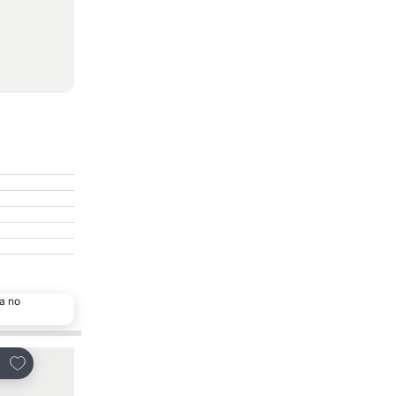
a no
Adicionar aos favoritos
Adicionar aos favor
tilhar
Partilhar