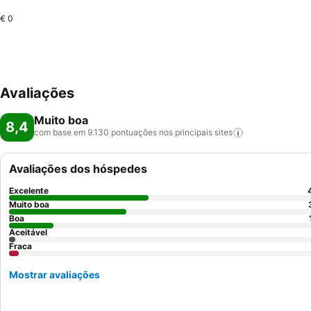
€ 0
Avaliações
Muito boa
8,4
com base em 9.130 pontuações nos principais
sites
Avaliações dos hóspedes
Excelente
Muito boa
Boa
Aceitável
Fraca
Mostrar avaliações