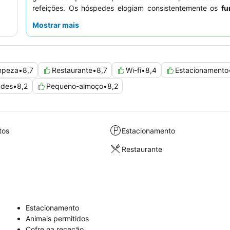
refeições. Os hóspedes elogiam consistentemente os
fu
simpáticos e prestativos
e o "espetacular"
buffet d
Mostrar mais
almoço
, que apresenta uma vasta gama de opções.
experiência mais tranquila, os hóspedes devem solicita
virado para o jardim.
mpeza
•
8,7
Restaurante
•
8,7
Wi-fi
•
8,4
Estacionamento
ades
•
8,2
Pequeno-almoço
•
8,2
tos
Estacionamento
Restaurante
Estacionamento
Animais permitidos
Cofre na receção