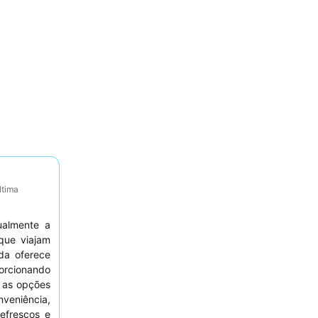
ltima
ualmente a
que viajam
ada oferece
orcionando
e as opções
eniência,
efrescos e