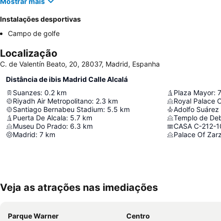
Mostrar mais
Instalações desportivas
Campo de golfe
Localização
C. de Valentín Beato, 20, 28037, Madrid, Espanha
Distância de ibis Madrid Calle Alcalá
Suanzes
:
0.2
km
Plaza Mayor
:
7
Riyadh Air Metropolitano
:
2.3
km
Royal Palace 
Santiago Bernabeu Stadium
:
5.5
km
Adolfo Suárez 
Puerta De Alcala
:
5.7
km
Templo de De
Museu Do Prado
:
6.3
km
CASA C-212-1
Madrid
:
7
km
Palace Of Zar
Veja as atrações nas imediações
Parque Warner
Centro