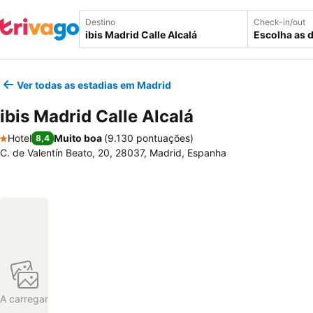
Destino
Check-in/out
Escolha as 
Ver todas as estadias em Madrid
ibis Madrid Calle Alcalá
Hotel
Muito boa
(
9.130 pontuações
)
8,4
1 Estrelas
C. de Valentín Beato, 20, 28037, Madrid, Espanha
A carregar