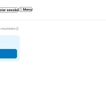
Menu
iciar sessão
 resultados