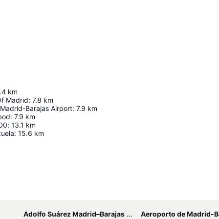
.4
km
Of Madrid
:
7.8
km
Madrid-Barajas Airport
:
7.9
km
bod
:
7.9
km
00
:
13.1
km
zuela
:
15.6
km
Ampliar mapa
Adolfo Suárez Madrid–Barajas Airport
Aeroporto de Madrid-B