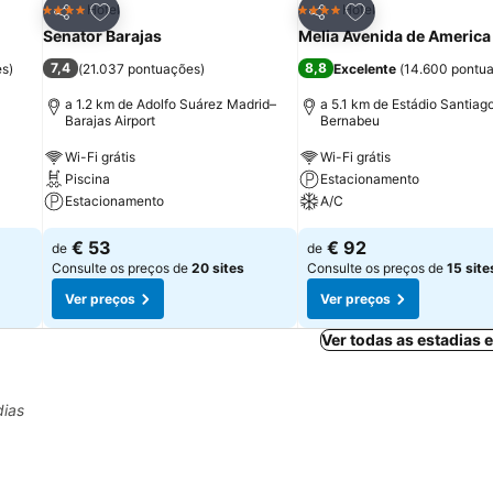
itos
Adicionar aos favoritos
Adicionar aos fav
Hotel
Hotel
4 Estrelas
4 Estrelas
Partilhar
Partilhar
Senator Barajas
Melia Avenida de America
7,4
8,8
es
)
(
21.037 pontuações
)
Excelente
(
14.600 pontu
a 1.2 km de Adolfo Suárez Madrid–
a 5.1 km de Estádio Santiag
Barajas Airport
Bernabeu
Wi-Fi grátis
Wi-Fi grátis
Piscina
Estacionamento
Estacionamento
A/C
€ 53
€ 92
de
de
Consulte os preços de
20 sites
Consulte os preços de
15 site
Ver preços
Ver preços
Ver todas as estadias
dias