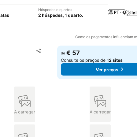
Hóspedes e quartos
PT · €
In
datas
2 hóspedes, 1 quarto.
Como os pagamentos influenciam os
Adicionar aos favoritos
€ 57
de
Partilhar
Consulte os preços de
12 sites
Ver preços
A carregar
A carregar