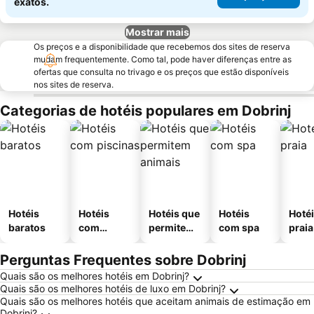
exatos.
Mostrar mais
Os preços e a disponibilidade que recebemos dos sites de reserva
mudam frequentemente. Como tal, pode haver diferenças entre as
ofertas que consulta no trivago e os preços que estão disponíveis
nos sites de reserva.
Categorias de hotéis populares em Dobrinj
Hotéis
Hotéis
Hotéis que
Hotéis
Hotéi
baratos
com
permitem
com spa
praia
piscinas
animais
Perguntas Frequentes sobre Dobrinj
Quais são os melhores hotéis em Dobrinj?
Quais são os melhores hotéis de luxo em Dobrinj?
Quais são os melhores hotéis que aceitam animais de estimação em
Dobrinj?