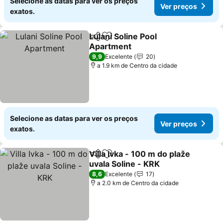
Selecione as datas para ver os preços
Ver preços
exatos.
Lulani Soline Pool
Partilhar
Adicionar aos favoritos
Apartment
9,9
Excelente
20
a 1.9 km de Centro da cidade
Selecione as datas para ver os preços
Ver preços
exatos.
Villa Ivka - 100 m do plaže
Partilhar
Adicionar aos favoritos
uvala Soline - KRK
8,6
Excelente
17
a 2.0 km de Centro da cidade