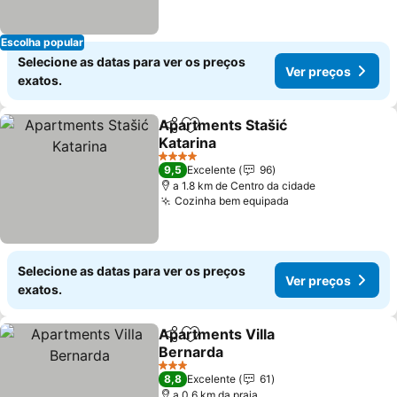
Escolha popular
Selecione as datas para ver os preços
Ver preços
exatos.
Apartments Stašić
Partilhar
Adicionar aos favoritos
Katarina
4 Estrelas
9,5
Excelente
96
a 1.8 km de Centro da cidade
Cozinha bem equipada
Selecione as datas para ver os preços
Ver preços
exatos.
Apartments Villa
Partilhar
Adicionar aos favoritos
Bernarda
3 Estrelas
8,8
Excelente
61
a 0.6 km da praia