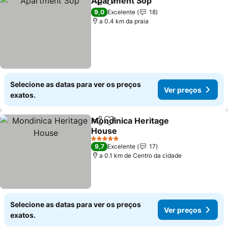
Apartment Šop
Partilhar
Adicionar aos favoritos
9,0
Excelente
18
a 0.4 km da praia
Selecione as datas para ver os preços
Ver preços
exatos.
Mondinica Heritage
Partilhar
Adicionar aos favoritos
House
5 Estrelas
9,7
Excelente
17
a 0.1 km de Centro da cidade
Selecione as datas para ver os preços
Ver preços
exatos.