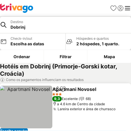
Favoritos
Iniciar
Me
Destino
Dobrinj
Check-in/out
Hóspedes e quartos
Escolha as datas
2 hóspedes, 1 quarto.
Ordenar
Filtrar
Mapa
Hotéis em Dobrinj (Primorje-Gorski kotar,
Croácia)
Como os pagamentos influenciam os resultados
Apartmani Novosel
Partilhar
Adicionar aos favoritos
3 Estrelas
9,3
Excelente
68
a 4.6 km de Centro da cidade
Lareira exterior e área de churrasco
Escolha popular