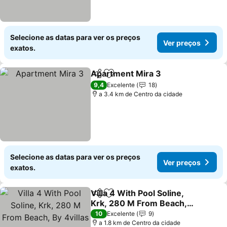
Selecione as datas para ver os preços
Ver preços
exatos.
Apartment Mira 3
Partilhar
Adicionar aos favoritos
9,4
Excelente
18
a 3.4 km de Centro da cidade
Selecione as datas para ver os preços
Ver preços
exatos.
Villa 4 With Pool Soline,
Partilhar
Adicionar aos favoritos
Krk, 280 M From Beach,
By 4villas
10
Excelente
9
a 1.8 km de Centro da cidade