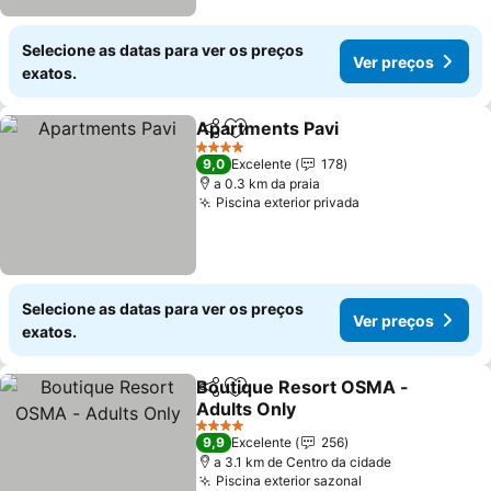
Selecione as datas para ver os preços
Ver preços
exatos.
Apartments Pavi
Partilhar
Adicionar aos favoritos
4 Estrelas
9,0
Excelente
178
a 0.3 km da praia
Piscina exterior privada
Selecione as datas para ver os preços
Ver preços
exatos.
Boutique Resort OSMA -
Partilhar
Adicionar aos favoritos
Adults Only
4 Estrelas
9,9
Excelente
256
a 3.1 km de Centro da cidade
Piscina exterior sazonal