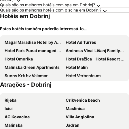
Quais são os melhores hotéis com spa em Dobrinj?
Quais são os melhores hotéis com piscina em Dobrinj?
Hotéis em Dobrinj
Estes hotéis também poderão interessá-lo...
Magal Maradiso Hotel by Aminess
Hotel Ad Turres
Hotel Park Punat managed by Falkensteiner
Aminess Vival Lišanj Family Hotel
Hotel Omorika
Hotel Dražica - Hotel Resort Dražica
Malinska Green Apartments
Hotel Malin
Sunny Krk by Valamar
Hotel Verbenicum
Atrações - Dobrinj
Hotel Katarina
Hotel Adriatic
Hotel Bor
Villa Tamaris - Hotel Resort Dražica
Rijeka
Crikvenica beach
Pansion Ruža
Hotel Adria
Icici
Maslinica
Blue Waves Resort
Hotel Miramare
AC Kovacine
Villa Angiolina
Hotel Vila Ruzica
Mediteran Maradiso Hotel by Aminess
Malinska
Jadran
Hotel Vali Dramalj
Hotel Kvarner Palace