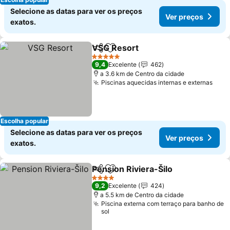
Selecione as datas para ver os preços
Ver preços
exatos.
VSG Resort
Partilhar
Adicionar aos favoritos
5 Estrelas
9,4
Excelente
462
a 3.6 km de Centro da cidade
Piscinas aquecidas internas e externas
Escolha popular
Selecione as datas para ver os preços
Ver preços
exatos.
Pension Riviera-Šilo
Partilhar
Adicionar aos favoritos
4 Estrelas
9,2
Excelente
424
a 5.5 km de Centro da cidade
Piscina externa com terraço para banho de
sol