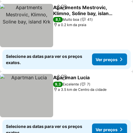
Apartments Mestrovic,
Partilhar
Adicionar aos favoritos
Klimno, Soline bay, island
Krk
8,1
Muito boa
41
a 0.2 km da praia
Selecione as datas para ver os preços
Ver preços
exatos.
Apartman Lucia
Partilhar
Adicionar aos favoritos
9,3
Excelente
7
a 3.5 km de Centro da cidade
Selecione as datas para ver os preços
Ver preços
exatos.