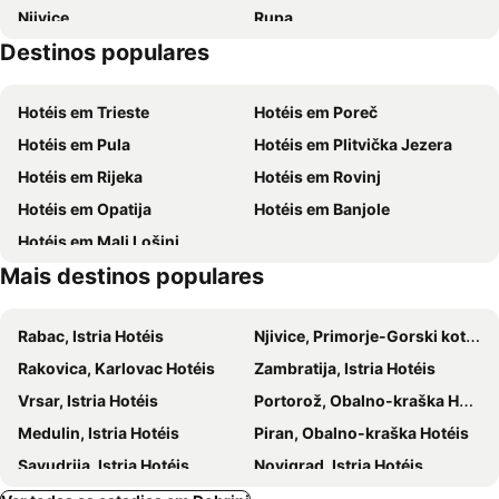
Njivice
Rupa
Hotel Marina
Hotel Millenium deluxe
Destinos populares
Crikvenica Promenade
Gradsko kupaliste
Hotel Selce
Romantic Hotel Centar Omisalj
Selce
Rijeka Airport
Uvala Scott
Mobile Homes Mediteran Campsite Klenovica
Hotéis em Trieste
Hotéis em Poreč
Autobusna postaja Rijeka
Trsat Castle
Hotéis em Pula
Hotéis em Plitvička Jezera
Drazica
Porto Baska
Hotéis em Rijeka
Hotéis em Rovinj
Medveja
Hotéis em Opatija
Hotéis em Banjole
Hotéis em Mali Lošinj
Mais destinos populares
Rabac, Istria Hotéis
Njivice, Primorje-Gorski kotar Hotéis
Rakovica, Karlovac Hotéis
Zambratija, Istria Hotéis
Vrsar, Istria Hotéis
Portorož, Obalno-kraška Hotéis
Medulin, Istria Hotéis
Piran, Obalno-kraška Hotéis
Savudrija, Istria Hotéis
Novigrad, Istria Hotéis
Tar-Vabriga, Istria Hotéis
Ližnjan, Istria Hotéis