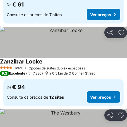
€ 61
De
Consulte os preços de
7 sites
Ver preços
Partilhar
Ad
Zanzibar Locke
Ver preços
Hotel
Opções de suítes duplex espaçosas
Ver preços
4 Estrelas
9,2
Excelente
7.880
a 0.5 km de O Connell Street
€ 94
De
Consulte os preços de
12 sites
Ver preços
Partilhar
Ad