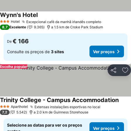
Wynn's Hotel
Ver preços
Hotel
Excepcional café da manhã irlandês completo
Ver preços
3 Estrelas
8,7
Excelente
9.365
a 1.5 km de Croke Park Stadium
€ 166
De
Consulte os preços de
3 sites
Ver preços
Escolha popular
Partilhar
Ad
Trinity College - Campus Accommodation
Ver p
Aparthotel
Extensas instalações esportivas no local
Ver preços
3 Estrelas
7,2
5.542
a 2.0 km de Guinness Storehouse
Selecione as datas para ver os preços
Ver preços