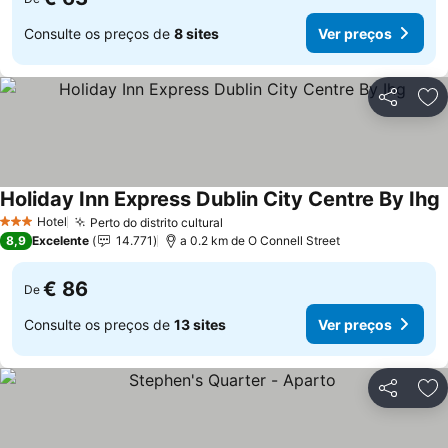
Consulte os preços de
8 sites
Ver preços
Partilhar
Ad
Holiday Inn Express Dublin City Centre By Ihg
V
Hotel
Perto do distrito cultural
Ver preços
3 Estrelas
8,9
Excelente
14.771
a 0.2 km de O Connell Street
€ 86
De
Consulte os preços de
13 sites
Ver preços
Partilhar
Ad