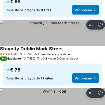
€ 98
De
Consulte os preços de
9 sites
Ver preços
Partilhar
Ad
Staycity Dublin Mark Street
Ver preços
Hotel
Estúdio de fitness de alta qualidade
Ver preços
4 Estrelas
9,1
Excelente
7.559
a 0.8 km de O Connell Street
€ 78
De
Consulte os preços de
12 sites
Ver preços
Partilhar
Ad