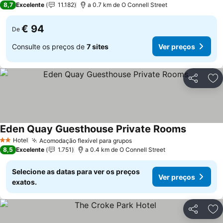
8,7
Excelente
11.182
a 0.7 km de O Connell Street
€ 94
De
Consulte os preços de
7 sites
Ver preços
Partilhar
Ad
Eden Quay Guesthouse Private Rooms
Ver preço
Hotel
Acomodação flexível para grupos
Ver preços
2 Estrelas
8,5
Excelente
1.751
a 0.4 km de O Connell Street
Selecione as datas para ver os preços
Ver preços
exatos.
Partilhar
Ad