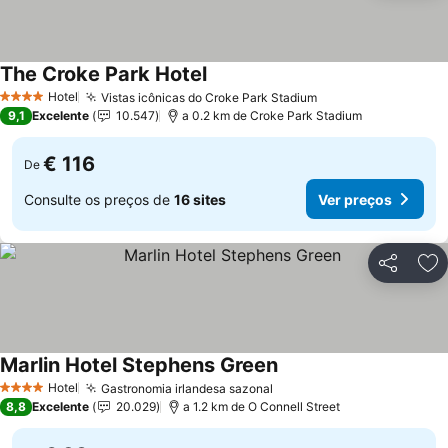
The Croke Park Hotel
Ver preços
Hotel
Vistas icônicas do Croke Park Stadium
Ver preços
4 Estrelas
9,1
Excelente
10.547
a 0.2 km de Croke Park Stadium
€ 116
De
Consulte os preços de
16 sites
Ver preços
Partilhar
Ad
Marlin Hotel Stephens Green
Ver preços
Hotel
Gastronomia irlandesa sazonal
Ver preços
4 Estrelas
8,8
Excelente
20.029
a 1.2 km de O Connell Street