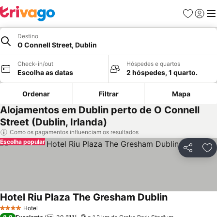
Favoritos
Iniciar
Me
Destino
O Connell Street, Dublin
Check-in/out
Hóspedes e quartos
Escolha as datas
2 hóspedes, 1 quarto.
Ordenar
Filtrar
Mapa
Alojamentos em Dublin perto de O Connell
Street (Dublin, Irlanda)
Como os pagamentos influenciam os resultados
Escolha popular
Partilhar
Ad
Hotel Riu Plaza The Gresham Dublin
Ver preços
Hotel
4 Estrelas