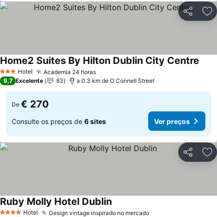
Partilhar
Ad
Home2 Suites By Hilton Dublin City Centre
Ver 
Hotel
Academia 24 horas
Ver preços
3 Estrelas
9,7
Excelente
83
a 0.3 km de O Connell Street
€ 270
De
Consulte os preços de
6 sites
Ver preços
Partilhar
Ad
Ruby Molly Hotel Dublin
Ver preços
Hotel
Design vintage inspirado no mercado
Ver preços
4 Estrelas