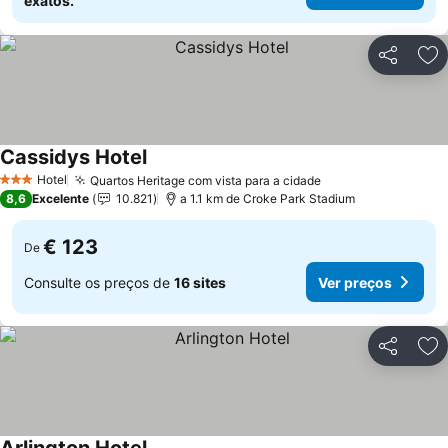
exatos.
Partilhar
Ad
Cassidys Hotel
Ver preços
Hotel
Quartos Heritage com vista para a cidade
Ver preços
3 Estrelas
8,6
Excelente
10.821
a 1.1 km de Croke Park Stadium
€ 123
De
Consulte os preços de
16 sites
Ver preços
Partilhar
Ad