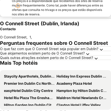
Os preços e a disponibilidade que recebemos dos sites de reserva
mudam frequentemente. Como tal, pode haver diferenças entre as
ofertas que consulta no trivago e os preços que estão disponíveis
nos sites de reserva.
O Connell Street (Dublin, Irlanda)
Contacto
O Connell Street
,
1
,
Perguntas frequentes sobre O Connell Street
O que faz com que O Connell Street seja popular em Dublin?
Que alojamentos existem perto de O Connell Street?
Quais outras atrações existem perto de O Connell Street?
Mais Top hotéis
Staycity Aparthotels, Dublin, City Centre
Holiday Inn Express Dublin City Centre By Ihg
Premier Inn Dublin Cc North Docklands
Academy Plaza Hotel
easyHotel Dublin City Centre
Hampton by Hilton Dublin City Centre
Hotel Riu Plaza The Gresham Dublin
Maldron Hotel Newlands Cross
Hilton Garden Inn Dublin City Centre
Clayton Hotel Liffey Valley