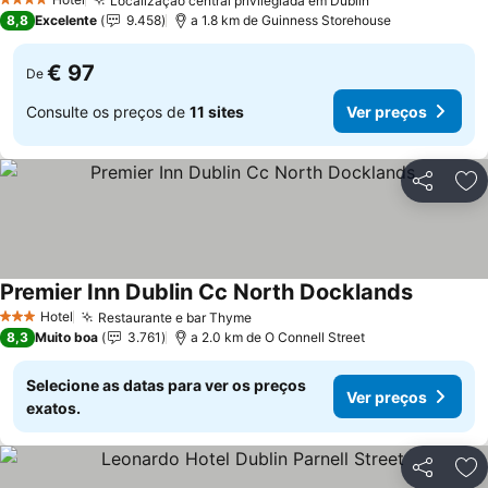
Localização central privilegiada em Dublin
Ver preços
4 Estrelas
8,8
Excelente
9.458
a 1.8 km de Guinness Storehouse
€ 97
De
Consulte os preços de
11 sites
Ver preços
Partilhar
Ad
Premier Inn Dublin Cc North Docklands
Ver preç
Hotel
Restaurante e bar Thyme
Ver preços
3 Estrelas
8,3
Muito boa
3.761
a 2.0 km de O Connell Street
Selecione as datas para ver os preços
Ver preços
exatos.
Partilhar
Ad