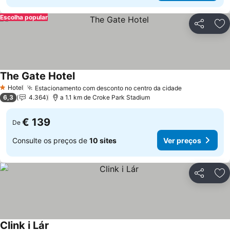
Escolha popular
Partilhar
Ad
The Gate Hotel
Ver preços
Hotel
Estacionamento com desconto no centro da cidade
Ver preços
1 Estrelas
6,3
4.364
a 1.1 km de Croke Park Stadium
€ 139
De
Consulte os preços de
10 sites
Ver preços
Partilhar
Ad
Clink i Lár