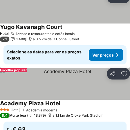
Partilhar
Ad
Yugo Kavanagh Court
Ver preços
Hotel
Acesso a restaurantes e cafés locais
Ver preços
7,1
1.488
a 0.5 km de O Connell Street
Selecione as datas para ver os preços
Ver preços
exatos.
Escolha popular
Partilhar
Ad
Academy Plaza Hotel
Ver preços
Hotel
Academia moderna
Ver preços
3 Estrelas
8,4
Muito boa
18.879
a 1.1 km de Croke Park Stadium
€ 63
De