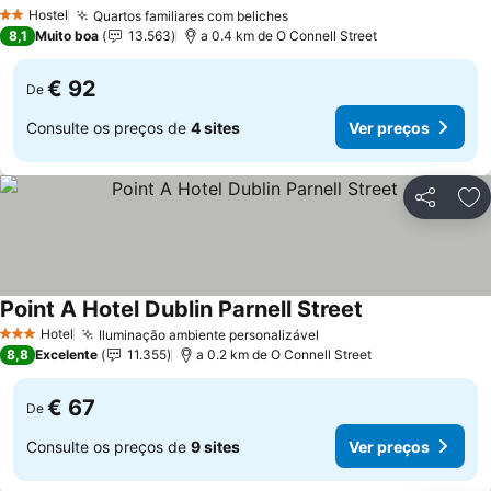
Ver preços
Hostel
Quartos familiares com beliches
Ver preços
2 Estrelas
8,1
Muito boa
13.563
a 0.4 km de O Connell Street
€ 92
De
Consulte os preços de
4 sites
Ver preços
Partilhar
Ad
Point A Hotel Dublin Parnell Street
Ver preços
Hotel
Iluminação ambiente personalizável
Ver preços
3 Estrelas
8,8
Excelente
11.355
a 0.2 km de O Connell Street
€ 67
De
Consulte os preços de
9 sites
Ver preços