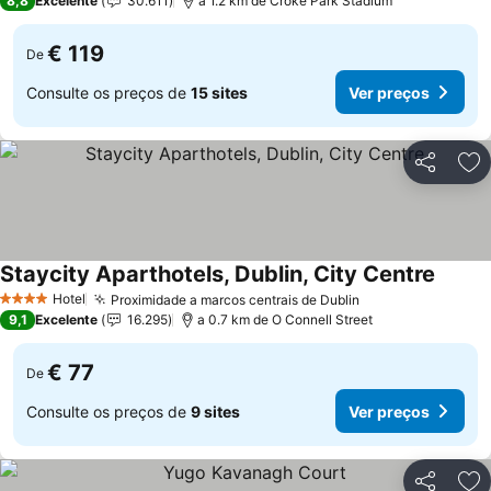
8,8
Excelente
30.611
a 1.2 km de Croke Park Stadium
€ 119
De
Consulte os preços de
15 sites
Ver preços
Partilhar
Ad
Staycity Aparthotels, Dublin, City Centre
Ver pr
Hotel
Proximidade a marcos centrais de Dublin
Ver preços
4 Estrelas
9,1
Excelente
16.295
a 0.7 km de O Connell Street
€ 77
De
Consulte os preços de
9 sites
Ver preços