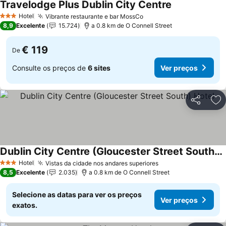
Travelodge Plus Dublin City Centre
Ver preços
Hotel
Vibrante restaurante e bar MossCo
Ver preços
3 Estrelas
8,9
Excelente
15.724
a 0.8 km de O Connell Street
€ 119
De
Consulte os preços de
6 sites
Ver preços
Partilhar
Ad
Dublin City Centre (Gloucester Street South) Hotel
Ver preços
Hotel
Vistas da cidade nos andares superiores
Ver preços
3 Estrelas
8,5
Excelente
2.035
a 0.8 km de O Connell Street
Selecione as datas para ver os preços
Ver preços
exatos.