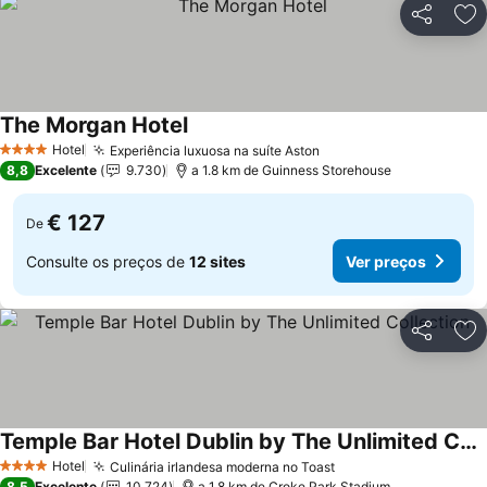
Partilhar
Ad
The Morgan Hotel
Ver preços
Hotel
Experiência luxuosa na suíte Aston
Ver preços
4 Estrelas
8,8
Excelente
9.730
a 1.8 km de Guinness Storehouse
€ 127
De
Consulte os preços de
12 sites
Ver preços
Partilhar
Ad
Temple Bar Hotel Dublin by The Unlimited Collection
Ver preços
Hotel
Culinária irlandesa moderna no Toast
Ver preços
4 Estrelas
8,5
Excelente
10.724
a 1.8 km de Croke Park Stadium