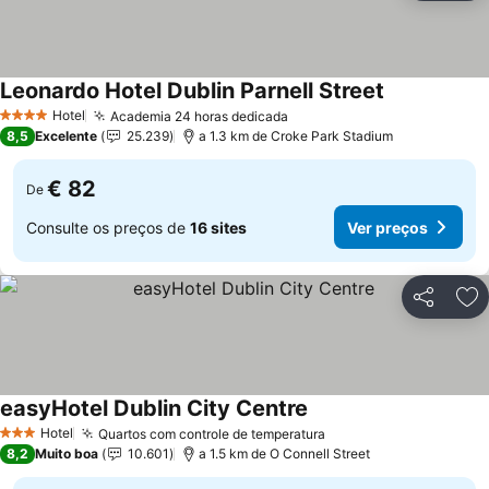
Leonardo Hotel Dublin Parnell Street
Ver preços
Hotel
Academia 24 horas dedicada
Ver preços
4 Estrelas
8,5
Excelente
25.239
a 1.3 km de Croke Park Stadium
€ 82
De
Consulte os preços de
16 sites
Ver preços
Partilhar
Ad
easyHotel Dublin City Centre
Ver preços
Hotel
Quartos com controle de temperatura
Ver preços
3 Estrelas
8,2
Muito boa
10.601
a 1.5 km de O Connell Street