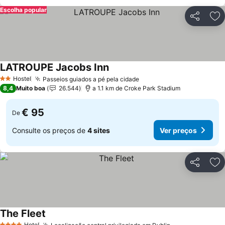
Escolha popular
Partilhar
Ad
LATROUPE Jacobs Inn
Ver preços
Hostel
Passeios guiados a pé pela cidade
Ver preços
2 Estrelas
8,4
Muito boa
26.544
a 1.1 km de Croke Park Stadium
€ 95
De
Consulte os preços de
4 sites
Ver preços
Partilhar
Ad
The Fleet
Ver preços
Hotel