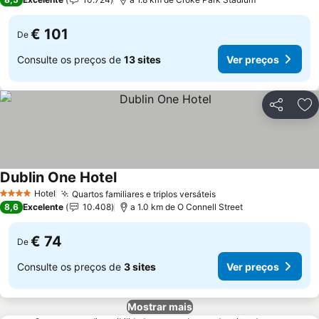
€ 101
De
Consulte os preços de
13 sites
Ver preços
Partilhar
Ad
Dublin One Hotel
Ver preços
Hotel
Quartos familiares e triplos versáteis
Ver preços
4 Estrelas
8,6
Excelente
10.408
a 1.0 km de O Connell Street
€ 74
De
Consulte os preços de
3 sites
Ver preços
Mostrar mais