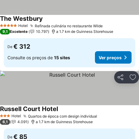
The Westbury
Ver preços
Hotel
Refinada culinária no restaurante Wilde
Ver preços
5 Estrelas
9,1
Excelente
10.797
a 1.7 km de Guinness Storehouse
€ 312
De
Consulte os preços de
15 sites
Ver preços
Partilhar
Ad
Russell Court Hotel
Ver preços
Hotel
Quartos de época com design individual
Ver preços
3 Estrelas
6,1
4.091
a 1.7 km de Guinness Storehouse
€ 85
De