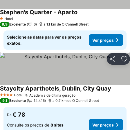
Stephen's Quarter - Aparto
Ver preços
Hotel
1 Estrelas
8,9
Excelente
6
a 1.1 km de O Connell Street
Selecione as datas para ver os preços
Ver preços
exatos.
Partilhar
Ad
Staycity Aparthotels, Dublin, City Quay
Ver preç
Hotel
Academia de última geração
Ver preços
4 Estrelas
9,1
Excelente
14.416
a 0.7 km de O Connell Street
€ 78
De
Consulte os preços de
8 sites
Ver preços