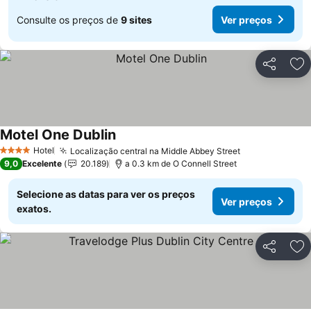
Consulte os preços de
9 sites
Ver preços
Partilhar
Ad
Motel One Dublin
Ver preços
Hotel
Localização central na Middle Abbey Street
Ver preços
4 Estrelas
9,0
Excelente
20.189
a 0.3 km de O Connell Street
Selecione as datas para ver os preços
Ver preços
exatos.
Partilhar
Ad