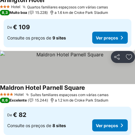
Arlington Hotel
Ver preços
Hotel
Quartos familiares espaçosos com várias camas
Ver preços
3 Estrelas
8,3
Muito boa
15.228
a 1.6 km de Croke Park Stadium
€ 109
De
Consulte os preços de
9 sites
Ver preços
Partilhar
Ad
Maldron Hotel Parnell Square
Ver preços
Hotel
Suítes familiares espaçosas com várias camas
Ver preços
4 Estrelas
8,6
Excelente
15.244
a 1.2 km de Croke Park Stadium
€ 82
De
Consulte os preços de
8 sites
Ver preços