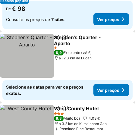
Escolha popular
€ 98
De
Consulte os preços de
7 sites
Ver preços
Stephen's Quarter -
Partilhar
Adicionar aos favoritos
Aparto
Ver preços
1 Estrelas
8,9
Excelente
6
a 12.3 km de Lucan
Selecione as datas para ver os preços
Ver preços
exatos.
West County Hotel
Partilhar
Adicionar aos favoritos
Ver pre
3 Estrelas
8,3
Muito boa
4.034
a 3.2 km de Kilmainham Gaol
Premiado Pine Restaurant
Ver preços