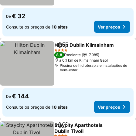
€ 32
De
Consulte os preços de
10 sites
Ver preços
Hilton Dublin Kilmainham
Partilhar
Adicionar aos favoritos
V
4 Estrelas
8,8
Excelente
7.985
a 0.1 km de Kilmainham Gaol
Piscina de hidroterapia e instalações de
bem-estar
€ 144
De
Consulte os preços de
10 sites
Ver preços
Staycity Aparthotels
Partilhar
Adicionar aos favoritos
Dublin Tivoli