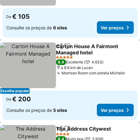
€ 105
De
Consulte os preços de
6 sites
Ver preços
Carton House A Fairmont
Partilhar
Adicionar aos favoritos
Managed hotel
Ver preços
5 Estrelas
8,9
Excelente
4.633
a 8.6 km de Lucan
Morrison Room com estrela Michelin
Ver p
Escolha popular
€ 200
De
Consulte os preços de
5 sites
Ver preços
The Address Citywest
Partilhar
Adicionar aos favoritos
Ver
4 Estrelas
8,4
Muito boa
3.936