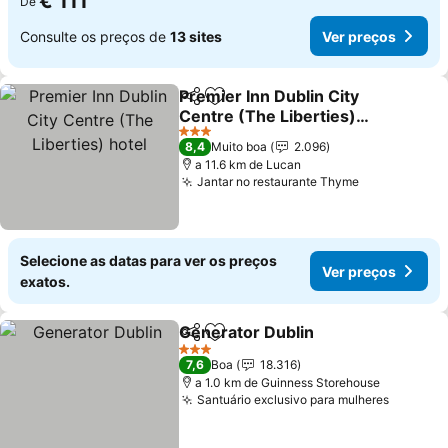
€ 111
De
Consulte os preços de
13 sites
Ver preços
Premier Inn Dublin City
Partilhar
Adicionar aos favoritos
Centre (The Liberties)
hotel
Ver preços
3 Estrelas
8,4
Muito boa
2.096
a 11.6 km de Lucan
Jantar no restaurante Thyme
Ver preços
Selecione as datas para ver os preços
Ver preços
exatos.
Generator Dublin
Partilhar
Adicionar aos favoritos
Ver preç
3 Estrelas
7,6
Boa
18.316
a 1.0 km de Guinness Storehouse
Santuário exclusivo para mulheres
Ver pre