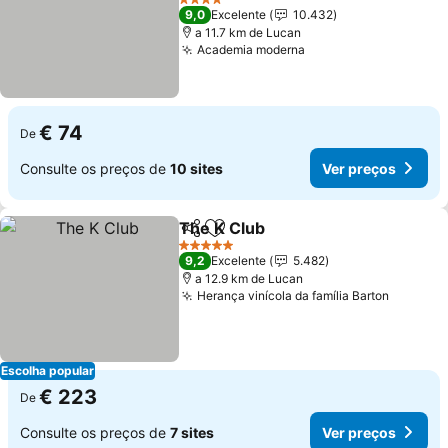
Ver preços
4 Estrelas
9,0
Excelente
10.432
a 11.7 km de Lucan
Academia moderna
Ver preços
€ 74
De
Consulte os preços de
10 sites
Ver preços
The K Club
Partilhar
Adicionar aos favoritos
Ver preços
5 Estrelas
9,2
Excelente
5.482
a 12.9 km de Lucan
Herança vinícola da família Barton
Ver pre
Escolha popular
€ 223
De
Consulte os preços de
7 sites
Ver preços