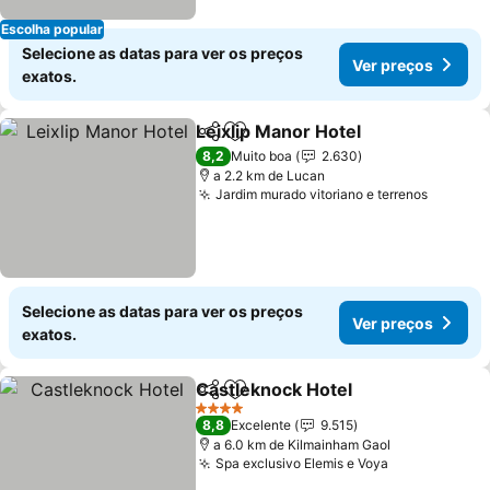
Escolha popular
Selecione as datas para ver os preços
Ver preços
exatos.
Leixlip Manor Hotel
Partilhar
Adicionar aos favoritos
Ver pr
8,2
Muito boa
2.630
a 2.2 km de Lucan
Jardim murado vitoriano e terrenos
Ver pre
Selecione as datas para ver os preços
Ver preços
exatos.
Castleknock Hotel
Partilhar
Adicionar aos favoritos
Ver pre
4 Estrelas
8,8
Excelente
9.515
a 6.0 km de Kilmainham Gaol
Spa exclusivo Elemis e Voya
Ver preços