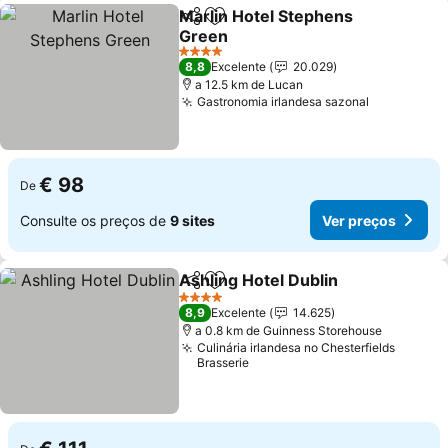
Marlin Hotel Stephens
Partilhar
Adicionar aos favoritos
Green
Ver preços
4 Estrelas
8,8
Excelente
20.029
a 12.5 km de Lucan
Gastronomia irlandesa sazonal
Ver preço
€ 98
De
Consulte os preços de
9 sites
Ver preços
Ashling Hotel Dublin
Partilhar
Adicionar aos favoritos
Ver p
4 Estrelas
8,9
Excelente
14.625
a 0.8 km de Guinness Storehouse
Culinária irlandesa no Chesterfields
Brasserie