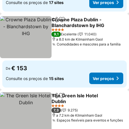
Consulte os preços de
17 sites
Ver preços
Crowne Plaza Dublin -
Partilhar
Adicionar aos favoritos
Blanchardstown by IHG
Ver preços
4 Estrelas
9,1
Excelente
11.040
a 8.0 km de Kilmainham Gaol
Comodidades e mascotes para a família
Ver
€ 153
De
Consulte os preços de
15 sites
Ver preços
The Green Isle Hotel
Partilhar
Adicionar aos favoritos
Dublin
Ver preços
4 Estrelas
7,3
9.275
a 7.2 km de Kilmainham Gaol
Espaços flexíveis para eventos e funções
Ve