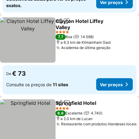
Ver preços
exatos.
Clayton Hotel Liffey
Partilhar
Adicionar aos favoritos
Valley
Ver preços
4 Estrelas
7,7
Boa
14.598
a 6.3 km de Kilmainham Gaol
Academia de última geração
Ver preços
€ 73
De
Consulte os preços de
11 sites
Ver preços
Springfield Hotel
Partilhar
Adicionar aos favoritos
Ver preço
4 Estrelas
8,6
Excelente
4.740
a 2.0 km de Lucan
Restaurante com produtos irlandeses locais
V