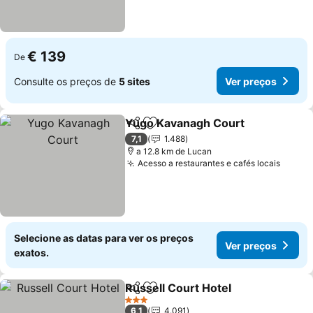
€ 139
De
Consulte os preços de
5 sites
Ver preços
Yugo Kavanagh Court
Partilhar
Adicionar aos favoritos
Ver 
7,1
1.488
a 12.8 km de Lucan
Acesso a restaurantes e cafés locais
Ver p
Selecione as datas para ver os preços
Ver preços
exatos.
Russell Court Hotel
Partilhar
Adicionar aos favoritos
Ver pr
3 Estrelas
6,1
4.091