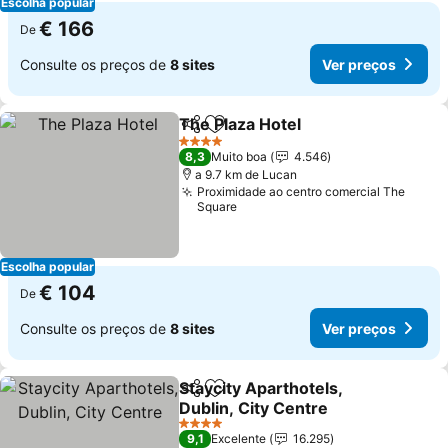
Escolha popular
€ 166
De
Consulte os preços de
8 sites
Ver preços
The Plaza Hotel
Partilhar
Adicionar aos favoritos
Ver preços
4 Estrelas
8,3
Muito boa
4.546
a 9.7 km de Lucan
Proximidade ao centro comercial The
Square
Escolha popular
€ 104
De
Consulte os preços de
8 sites
Ver preços
Staycity Aparthotels,
Partilhar
Adicionar aos favoritos
Dublin, City Centre
Ver preços
4 Estrelas
9,1
Excelente
16.295