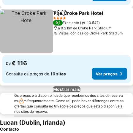
The Croke Park Hotel
Partilhar
Adicionar aos favoritos
Ver 
4 Estrelas
9,1
Excelente
10.547
a 0.2 km de Croke Park Stadium
Vistas icônicas do Croke Park Stadium
Ver 
€ 116
De
Consulte os preços de
16 sites
Ver preços
Mostrar mais
Os preços e a disponibilidade que recebemos dos sites de reserva
mudam frequentemente. Como tal, pode haver diferenças entre as
ofertas que consulta no trivago e os preços que estão disponíveis
nos sites de reserva.
Lucan (Dublin, Irlanda)
Contacto