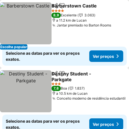
Barberstown Castle
Partilhar
Adicionar aos favoritos
Ver p
4 Estrelas
8,9
Excelente
3.063
a 11.2 km de Lucan
Jantar premiado no Barton Rooms
Ver pre
Escolha popular
Selecione as datas para ver os preços
Ver preços
exatos.
Destiny Student -
Partilhar
Adicionar aos favoritos
Parkgate
Ver preços
3 Estrelas
7,8
Boa
1.837
a 10.5 km de Lucan
Conceito moderno de residência estudantil
V
Selecione as datas para ver os preços
Ver preços
exatos.