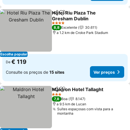
Hotel Riu Plaza The
Partilhar
Adicionar aos favoritos
Gresham Dublin
Ver preços
4 Estrelas
8,8
Excelente
30.611
a 1.2 km de Croke Park Stadium
Escolha popular
€ 119
De
Consulte os preços de
15 sites
Ver preços
Maldron Hotel Tallaght
Partilhar
Adicionar aos favoritos
Ver
3 Estrelas
7,8
Boa
8.147
a 9.5 km de Lucan
Suítes espaçosas com vista para a
montanha