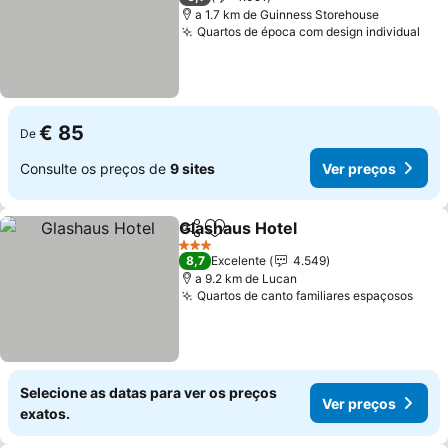
a 1.7 km de Guinness Storehouse
Quartos de época com design individual
Ver
€ 85
De
Consulte os preços de
9 sites
Ver preços
Glashaus Hotel
Partilhar
Adicionar aos favoritos
Ver preços
3 Estrelas
8,7
Excelente
4.549
a 9.2 km de Lucan
Quartos de canto familiares espaçosos
Ver 
Selecione as datas para ver os preços
Ver preços
exatos.