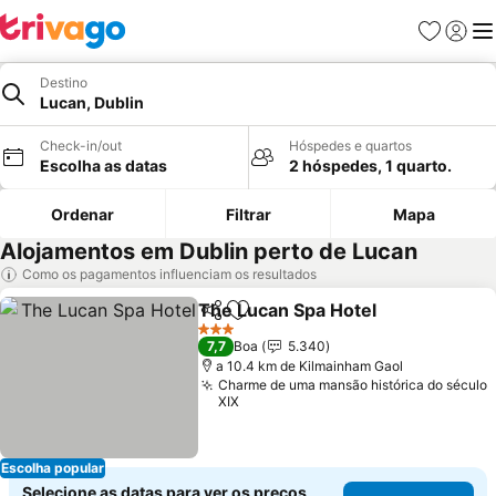
Favoritos
Iniciar
Me
Destino
Lucan, Dublin
Check-in/out
Hóspedes e quartos
Escolha as datas
2 hóspedes, 1 quarto.
Ordenar
Filtrar
Mapa
Alojamentos em Dublin perto de Lucan
Como os pagamentos influenciam os resultados
The Lucan Spa Hotel
Partilhar
Adicionar aos favoritos
Ver p
3 Estrelas
7,7
Boa
5.340
a 10.4 km de Kilmainham Gaol
Charme de uma mansão histórica do século
XIX
Escolha popular
Selecione as datas para ver os preços