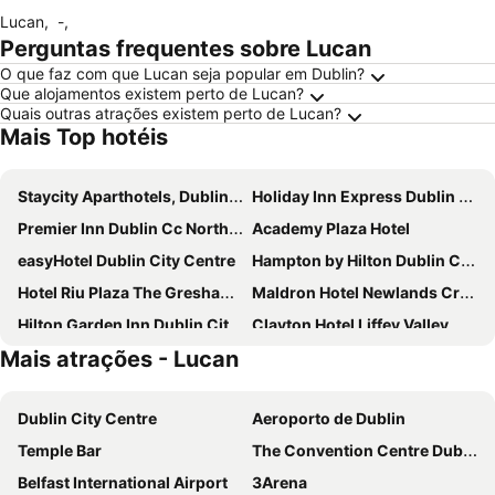
Lucan
,
-
,
Perguntas frequentes sobre Lucan
O que faz com que Lucan seja popular em Dublin?
Que alojamentos existem perto de Lucan?
Quais outras atrações existem perto de Lucan?
Mais Top hotéis
Staycity Aparthotels, Dublin, City Centre
Holiday Inn Express Dublin City Centre By Ihg
Premier Inn Dublin Cc North Docklands
Academy Plaza Hotel
easyHotel Dublin City Centre
Hampton by Hilton Dublin City Centre
Hotel Riu Plaza The Gresham Dublin
Maldron Hotel Newlands Cross
Hilton Garden Inn Dublin City Centre
Clayton Hotel Liffey Valley
Mais atrações - Lucan
Point A Hotel Dublin Parnell Street
Staycity Aparthotels, Dublin, City Quay
Leonardo Hotel Dublin Parnell Street
Dublin Skylon Hotel
Dublin City Centre
Aeroporto de Dublin
Crowne Plaza Dublin Airport by IHG
Staycity Aparthotels Dublin Tivoli
Temple Bar
The Convention Centre Dublin
Marlin Hotel Stephens Green
Crowne Plaza Dublin - Blanchardstown by IHG
Belfast International Airport
3Arena
Hilton Dublin
Cassidys Hotel