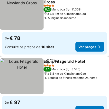
Cross
Ver preços
4 Estrelas
8,2
Muito boa
11.338
a 6.5 km de Kilmainham Gaol
Miniginásio moderno
Ver preços
€ 78
De
Consulte os preços de
10 sites
Ver preços
Louis Fitzgerald Hotel
Partilhar
Adicionar aos favoritos
Ver 
4 Estrelas
8,1
Muito boa
8.546
a 5.8 km de Kilmainham Gaol
Estúdio de fitness moderno 24 horas
Ver pr
€ 97
De