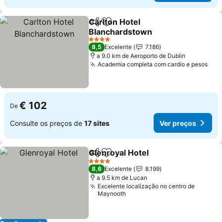
Carlton Hotel
Partilhar
Adicionar aos favoritos
Blanchardstown
Ver preços
4 Estrelas
8,5
Excelente
7.186
a 9.0 km de Aeroporto de Dublin
Academia completa com cardio e pesos
Ver
€ 102
De
Consulte os preços de
17 sites
Ver preços
Glenroyal Hotel
Partilhar
Adicionar aos favoritos
Ver preços
4 Estrelas
8,6
Excelente
8.199
a 9.5 km de Lucan
Excelente localização no centro de
Maynooth