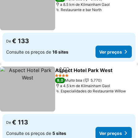
a 8.5 km de Kilmainham Gaol
Restaurante e bar North
Ver preços
€ 133
De
Consulte os preços de
16 sites
Ver preços
Aspect Hotel Park West
Partilhar
Adicionar aos favoritos
Ve
4 Estrelas
8,0
Muito boa
5.770
a 4.5 km de Kilmainham Gaol
Especialidades do Restaurante Willow
Ver 
€ 113
De
Consulte os preços de
5 sites
Ver preços