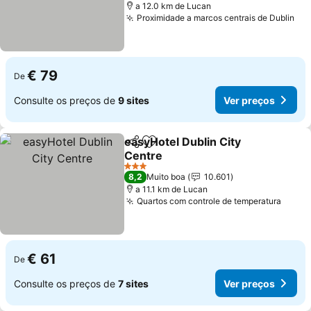
a 12.0 km de Lucan
Proximidade a marcos centrais de Dublin
Ver
€ 79
De
Consulte os preços de
9 sites
Ver preços
easyHotel Dublin City
Partilhar
Adicionar aos favoritos
Centre
Ver preços
3 Estrelas
8,2
Muito boa
10.601
a 11.1 km de Lucan
Quartos com controle de temperatura
Ver p
€ 61
De
Consulte os preços de
7 sites
Ver preços